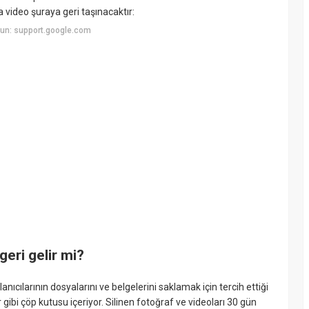
 video şuraya geri taşınacaktır:
un: support.google.com
eri gelir mi?
ıcılarının dosyalarını ve belgelerini saklamak için tercih ettiği
gibi çöp kutusu içeriyor. Silinen fotoğraf ve videoları 30 gün