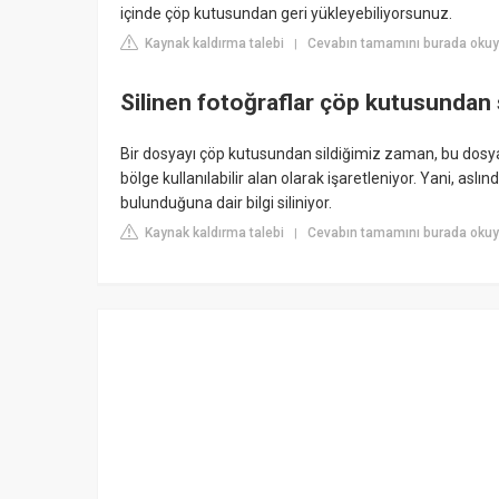
içinde çöp kutusundan geri yükleyebiliyorsunuz.
Kaynak kaldırma talebi
Cevabın tamamını burada oku
|
Silinen fotoğraflar çöp kutusundan
Bir dosyayı çöp kutusundan sildiğimiz zaman, bu dosyan
bölge kullanılabilir alan olarak işaretleniyor. Yani, aslı
bulunduğuna dair bilgi siliniyor.
Kaynak kaldırma talebi
Cevabın tamamını burada okuyu
|