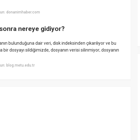
yun: donanimhaber.com
 sonra nereye gidiyor?
ın bulunduğuna dair veri, disk indeksinden çıkarılıyor ve bu
nda bir dosyayı sildiğimizde, dosyanın verisi silinmiyor; dosyanın
n: blog.metu.edu.tr