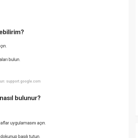
ebilirim?
çın.
ları bulun.
un: support.google.com
nasıl bulunur?
aflar uygulamasını açın.
dokunup basılı tutun.