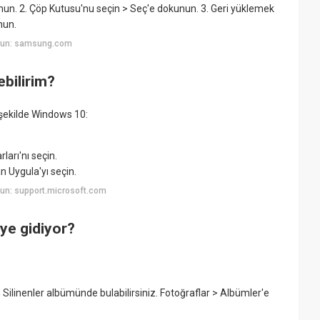
nun. 2. Çöp Kutusu'nu seçin > Seç'e dokunun. 3. Geri yüklemek
nun.
yun: samsung.com
ebilirim?
şekilde Windows 10:
arı'nı seçin.
 Uygula'yı seçin.
un: support.microsoft.com
eye gidiyor?
n Silinenler albümünde bulabilirsiniz. Fotoğraflar > Albümler'e