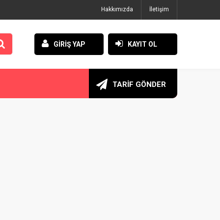
Hakkımızda
İletişim
GİRİŞ YAP
KAYIT OL
TARİF GÖNDER