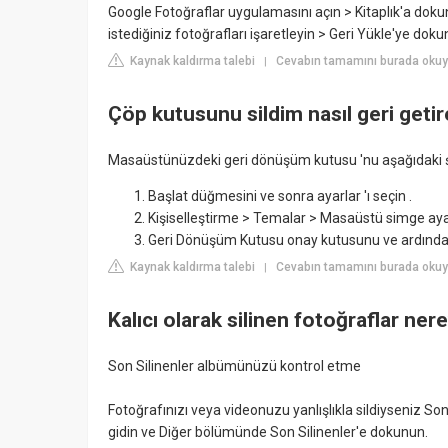
Google Fotoğraflar uygulamasını açın > Kitaplık'a doku
istediğiniz fotoğrafları işaretleyin > Geri Yükle'ye doku
Kaynak kaldırma talebi
Cevabın tamamını burada oku
|
Çöp kutusunu sildim nasıl geri getir
Masaüstünüzdeki geri dönüşüm kutusu 'nu aşağıdaki 
Başlat düğmesini ve sonra ayarlar 'ı seçin .
Kişiselleştirme > Temalar > Masaüstü simge ayarl
Geri Dönüşüm Kutusu onay kutusunu ve ardından
Kaynak kaldırma talebi
Cevabın tamamını burada okuy
|
Kalıcı olarak silinen fotoğraflar ner
Son Silinenler albümünüzü kontrol etme
Fotoğrafınızı veya videonuzu yanlışlıkla sildiyseniz So
gidin ve Diğer bölümünde Son Silinenler'e dokunun.