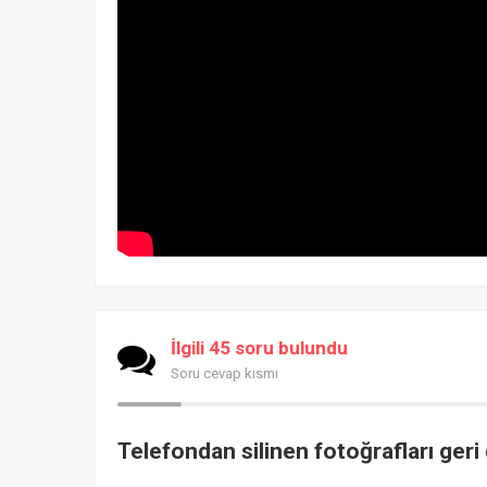
İlgili 45 soru bulundu
Soru cevap kısmı
Telefondan silinen fotoğrafları ge