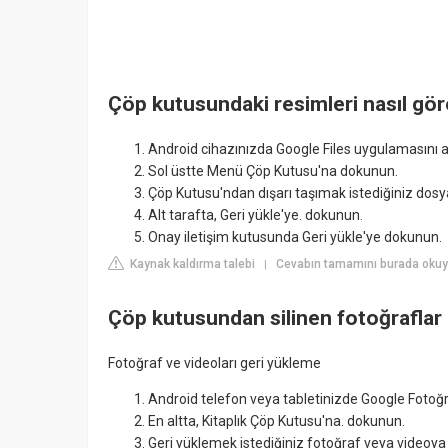
Çöp kutusundaki resimleri nasıl gör
Android cihazınızda Google Files uygulamasını a
Sol üstte Menü Çöp Kutusu'na dokunun.
Çöp Kutusu'ndan dışarı taşımak istediğiniz dosya
Alt tarafta, Geri yükle'ye. dokunun.
Onay iletişim kutusunda Geri yükle'ye dokunun.
Kaynak kaldırma talebi
Cevabın tamamını burada okuy
|
Çöp kutusundan silinen fotoğraflar 
Fotoğraf ve videoları geri yükleme
Android telefon veya tabletinizde Google Fotoğr
En altta, Kitaplık Çöp Kutusu'na. dokunun.
Geri yüklemek istediğiniz fotoğraf veya videoya 