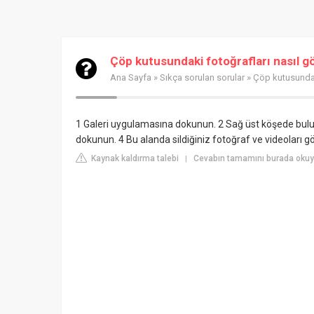
Çöp kutusundaki fotoğrafları nasıl gö
Ana Sayfa
»
Sıkça sorulan sorular
» Çöp kutusundaki
1 Galeri uygulamasına dokunun. 2 Sağ üst köşede bu
dokunun. 4 Bu alanda sildiğiniz fotoğraf ve videoları gö
Kaynak kaldırma talebi
Cevabın tamamını burada oku
|