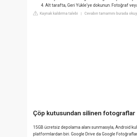
Alt tarafta, Geri Yükle'ye dokunun. Fotoğraf veya
Kaynak kaldırma talebi
Cevabın tamamını burada okuy
|
Çöp kutusundan silinen fotograflar g
15GB ücretsiz depolama alanı sunmasıyla, Android kullan
platformlardan biri. Google Drive da Google Fotoğraflar 