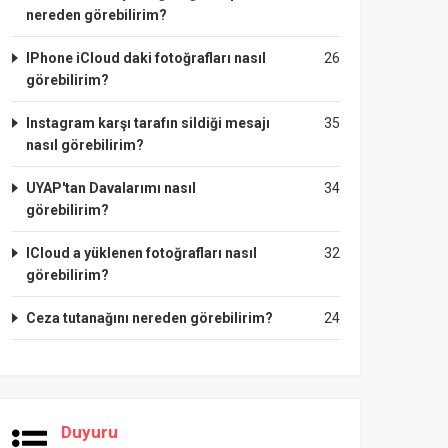
nereden görebilirim?
IPhone iCloud daki fotoğrafları nasıl
26
görebilirim?
Instagram karşı tarafın sildiği mesajı
35
nasıl görebilirim?
UYAP'tan Davalarımı nasıl
34
görebilirim?
ICloud a yüklenen fotoğrafları nasıl
32
görebilirim?
Ceza tutanağını nereden görebilirim?
24
Duyuru