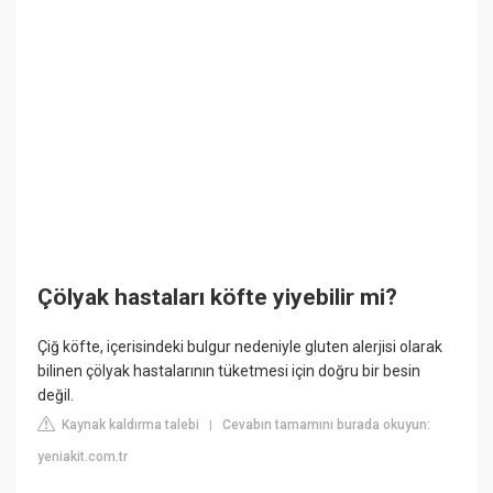
Çölyak hastaları köfte yiyebilir mi?
Çiğ köfte, içerisindeki bulgur nedeniyle gluten alerjisi olarak
bilinen çölyak hastalarının tüketmesi için doğru bir besin
değil.
Kaynak kaldırma talebi
Cevabın tamamını burada okuyun:
|
yeniakit.com.tr