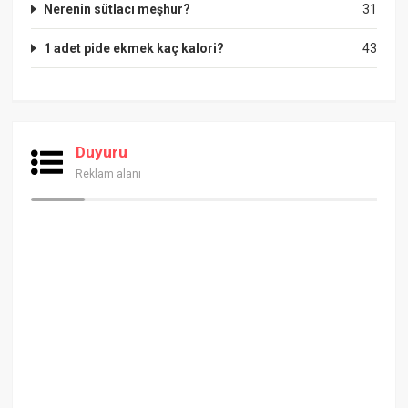
Nerenin sütlacı meşhur?
31
1 adet pide ekmek kaç kalori?
43
Duyuru
Reklam alanı