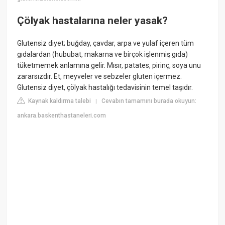
Çölyak hastalarına neler yasak?
Glutensiz diyet; buğday, çavdar, arpa ve yulaf içeren tüm
gıdalardan (hububat, makarna ve birçok işlenmiş gıda)
tüketmemek anlamına gelir. Mısır, patates, pirinç, soya unu
zararsızdır. Et, meyveler ve sebzeler gluten içermez.
Glutensiz diyet, çölyak hastalığı tedavisinin temel taşıdır.
Kaynak kaldırma talebi
Cevabın tamamını burada okuyun:
|
ankara.baskenthastaneleri.com