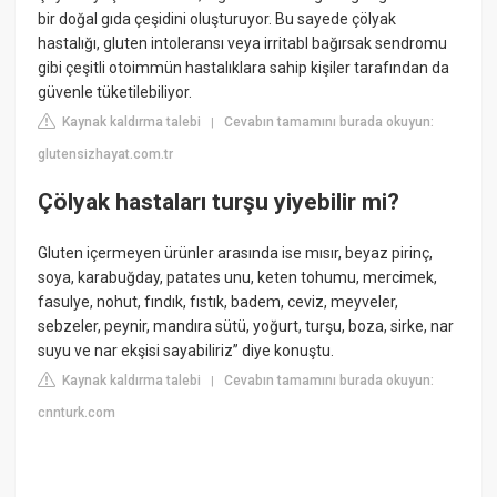
bir doğal gıda çeşidini oluşturuyor. Bu sayede çölyak
hastalığı, gluten intoleransı veya irritabl bağırsak sendromu
gibi çeşitli otoimmün hastalıklara sahip kişiler tarafından da
güvenle tüketilebiliyor.
Kaynak kaldırma talebi
Cevabın tamamını burada okuyun:
|
glutensizhayat.com.tr
Çölyak hastaları turşu yiyebilir mi?
Gluten içermeyen ürünler arasında ise mısır, beyaz pirinç,
soya, karabuğday, patates unu, keten tohumu, mercimek,
fasulye, nohut, fındık, fıstık, badem, ceviz, meyveler,
sebzeler, peynir, mandıra sütü, yoğurt, turşu, boza, sirke, nar
suyu ve nar ekşisi sayabiliriz” diye konuştu.
Kaynak kaldırma talebi
Cevabın tamamını burada okuyun:
|
cnnturk.com