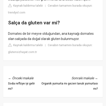
Kaynak kaldırma talebi
Cevabın tamamını burada okuyun:
|
trendyol.com
Salça da gluten var mi?
Domates de bir meyve olduğundan, ana kaynağı domates
olan salçada da doğal olarak gluten bulunmuyor.
Kaynak kaldırma talebi
Cevabın tamamını burada okuyun:
|
glutensizhayat.com.tr
←
Önceki makale
Sonraki makale
→
Soda reflüye iyi gelir
Organik yumurta mı gezen tavuk yumurtası
mi?
mı?