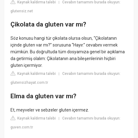
Kaynak kaldırma talebi
Cevabın tamamını burada okuyun:
|
glutensiz.net
Çikolata da gluten var mı?
Söz konusu hangi tür çikolata olursa olsun, “Çikolatanın
içinde gluten var mı?” sorusuna “Hayır.” cevabını vermek
mümkün. Bu doğrultuda tüm dosyamıza genel bir açıklama
da getirmiş olalım: Çikolatanın ana bileşenlerinin hiçbiri
gluten içermiyor.
Kaynak kaldırma talebi
Cevabın tamamını burada okuyun:
|
glutensizhayat.com.tr
Elma da gluten var mı?
Et, meyveler ve sebzeler gluten içermez.
Kaynak kaldırma talebi
Cevabın tamamını burada okuyun:
|
guven.com.tr