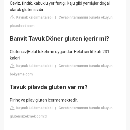
Ceviz, fındık, kabuklu yer fıstığı, kaju gibi yemişler doğal
olarak glütensizdir.
Kaynak kaldırma talebi
Cevabın tamamını burada okuyun:
|
picusfood.com
Banvit Tavuk Döner gluten içerir mi?
Glutensiz|Helal tüketime uygundur. Helal sertifikalı. 231
kalori.
Kaynak kaldırma talebi
Cevabın tamamını burada okuyun:
|
bokyeme.com
Tavuk pilavda gluten var mı?
Pirinç ve pilav gluten içermemektedir.
Kaynak kaldırma talebi
Cevabın tamamını burada okuyun:
|
glutensizekmek.com.tr