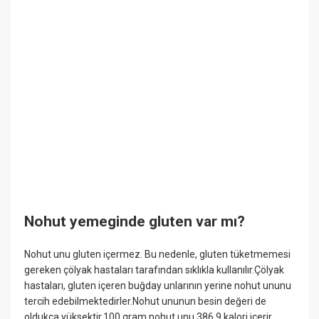
Nohut yemeginde gluten var mı?
Nohut unu gluten içermez. Bu nedenle, gluten tüketmemesi
gereken çölyak hastaları tarafından sıklıkla kullanılır.Çölyak
hastaları, gluten içeren buğday unlarının yerine nohut ununu
tercih edebilmektedirler.Nohut ununun besin değeri de
oldukça yüksektir.100 gram nohut unu 386,9 kalori içerir.