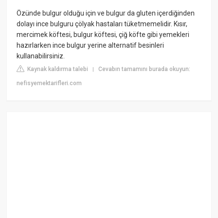
Özünde bulgur olduğu için ve bulgur da gluten içerdiğinden
dolayı ince bulguru çölyak hastaları tüketmemelidir. Kısır,
mercimek köftesi, bulgur köftesi, çiğ köfte gibi yemekleri
hazırlarken ince bulgur yerine alternatif besinleri
kullanabilirsiniz.
Kaynak kaldırma talebi
Cevabın tamamını burada okuyun:
|
nefisyemektarifleri.com