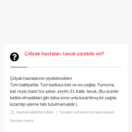
Çölyak hastaları tavuk yiyebilir mi?
Çölyak hastalarının yiyebilecekleri
Tüm bakliyatlar, Tüm katkısız katı ve sıvı yağlar, Yumurta,
bal, reçel, basit toz şeker, zeytin, Et, balık, tavuk, (Bu ürünler
katkılı olmadıkları gibi daha önce unla kızartılmış bir yağda
kızartılıp işleme tabi tutulmamalıdır.)
Kaynak kaldırma talebi
Cevabın tamamını burada okuyun:
|
hurriyet.com.tr