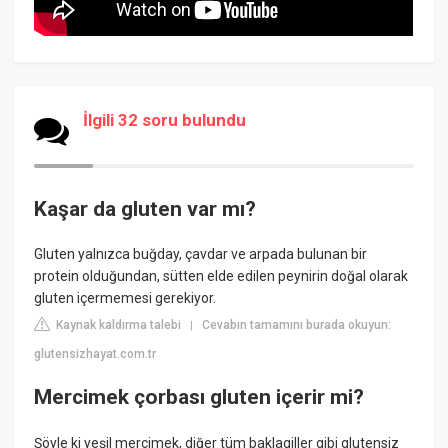
İlgili 32 soru bulundu
Kaşar da gluten var mı?
Gluten yalnızca buğday, çavdar ve arpada bulunan bir
protein olduğundan, sütten elde edilen peynirin doğal olarak
gluten içermemesi gerekiyor.
Kaynak kaldırma talebi
Cevabın tamamını burada okuyun:
|
glutensizhayat.com.tr
Mercimek çorbası gluten içerir mi?
Şöyle ki yeşil mercimek, diğer tüm baklagiller gibi glutensiz