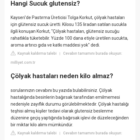
Hangi Sucuk glutensiz?
Kayseri'de Pastırma Üreticisi Tolga Korkut, çölyak hastaları
için glütensiz sucuk üretti. Kilosu 135 liradan satılan sucukla
ilgili konuşan Korkut, "Çölyak hastaları, glütensiz sucuğu
rahatlıkla tüketebilir. Yüzde 100 dana etiyle üretilen sucukta,
aroma artırıcı gıda ve katkı maddesi yok" dedi.
Kaynak kaldırma talebi
Cevabın tamamını burada okuyun:
|
milliyet.com.tr
Çölyak hastaları neden kilo almaz?
sorularınızın cevabını bu yazıda bulabilirsiniz. Çölyak
hastalığında besinlerin bağırsak tarafından emilmemesi
nedeniyle zayıflık durumu görülebilmektedir. Çölyak hastalığı
teşhisi almış kişiler tedavi olarak glutensiz beslenme
düzenine geçiş yaptığında bağırsak işlevi de düzeleceğinden
bir miktar kilo alımı mümkündür.
Kaynak kaldırma talebi
Cevabın tamamını burada okuyun:
|