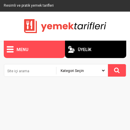
Resimli ve pratik yemek tarifleri
MENU
ÜYELİK