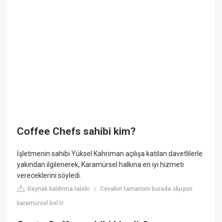
Coffee Chefs sahibi kim?
İşletmenin sahibi Yüksel Kahriman açılışa katılan davetlilerle
yakından ilgilenerek, Karamürsel halkına en iyi hizmeti
vereceklerini söyledi.
Kaynak kaldırma talebi
Cevabın tamamını burada okuyun:
|
karamursel.bel.tr