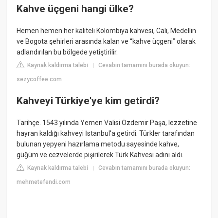
Kahve üçgeni hangi ülke?
Hemen hemen her kaliteli Kolombiya kahvesi, Cali, Medellin
ve Bogota şehirleri arasında kalan ve “kahve üçgeni” olarak
adlandırılan bu bölgede yetiştirilir.
Kaynak kaldırma talebi
Cevabın tamamını burada okuyun:
|
sezycoffee.com
Kahveyi Türkiye'ye kim getirdi?
Tarihçe. 1543 yılında Yemen Valisi Özdemir Paşa, lezzetine
hayran kaldığı kahveyi İstanbul'a getirdi. Türkler tarafından
bulunan yepyeni hazırlama metodu sayesinde kahve,
güğüm ve cezvelerde pişirilerek Türk Kahvesi adını aldı.
Kaynak kaldırma talebi
Cevabın tamamını burada okuyun:
|
mehmetefendi.com