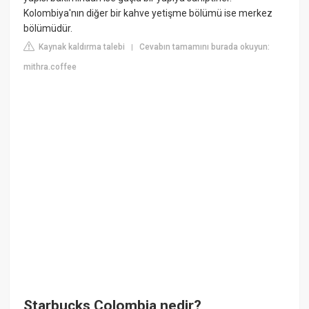
Kolombiya'nın diğer bir kahve yetişme bölümü ise merkez
bölümüdür.
Kaynak kaldırma talebi
Cevabın tamamını burada okuyun:
|
mithra.coffee
Starbucks Colombia nedir?