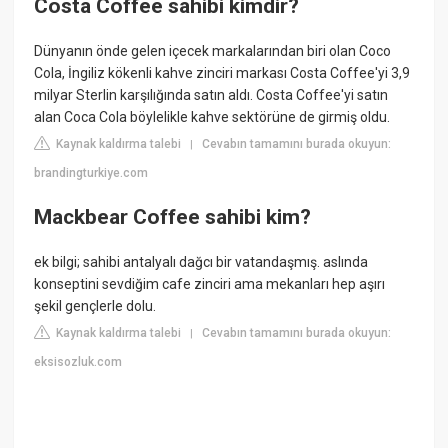
Costa Coffee sahibi kimdir?
Dünyanın önde gelen içecek markalarından biri olan Coco
Cola, İngiliz kökenli kahve zinciri markası Costa Coffee'yi 3,9
milyar Sterlin karşılığında satın aldı. Costa Coffee'yi satın
alan Coca Cola böylelikle kahve sektörüne de girmiş oldu.
Kaynak kaldırma talebi
Cevabın tamamını burada okuyun:
|
brandingturkiye.com
Mackbear Coffee sahibi kim?
ek bilgi; sahibi antalyalı dağcı bir vatandaşmış. aslında
konseptini sevdiğim cafe zinciri ama mekanları hep aşırı
şekil gençlerle dolu.
Kaynak kaldırma talebi
Cevabın tamamını burada okuyun:
|
eksisozluk.com