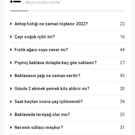
Sıkça sorulan sorular
Antep fıstığı ne zaman toplanır 2022?
22
Çayı soğuk içilir mi?
16
Fıstık ağacı suyu sever mi?
44
Pişmiş baklava dolapta kaç gün saklanır?
27
Baklavanın yağı ne zaman verilir?
45
Günde 2 ekmek yemek kilo aldırır mı?
20
Saat kaçtan sonra çay içilmemeli?
34
Baklavada tereyağ olur mu?
25
Nerenin sütlacı meşhur?
31