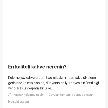
En kaliteli kahve nerenin?
Kolombiya, kahve üretim hacmi bakımından rakip ülkelerin
gerisinde kalmış olsa da, dünyanın en iyi kahvesinin üretildiği
yer olarak ün yapmış bir ülke.
Kaynak kaldırma talebi
Cevabın tamamını burada okuyun:
|
blog.obilet.com