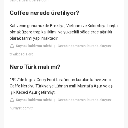
pabloartisancoffee.com
Coffee nerede üretiliyor?
Kahvenin günümüzde Brezilya, Vietnam ve Kolombiya başta
olmak üzere tropikal iklimli ve yükseltili bölgelerde ağırlıklı
olarak tarımı yapılmaktadır.
Kaynak kaldırma talebi
Cevabın tamamını burada okuyun:
|
tr.wikipedia.org
Nero Türk malı mı?
1997'de İngiliz Gerry Ford tarafından kurulan kahve zinciri
Caffe Nero'yu Türkiye'ye Lübnan asıllı Mustafa Aşur ve eşi
Işık Keçeci Aşur getirmişti.
Kaynak kaldırma talebi
Cevabın tamamını burada okuyun:
|
hurriyet.com.tr