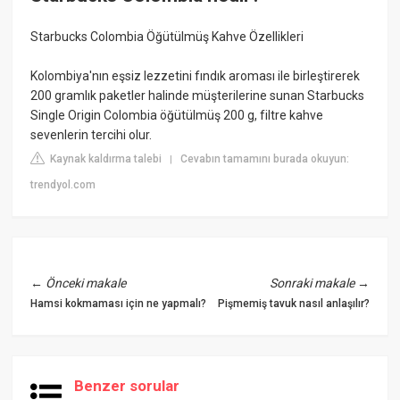
Starbucks Colombia Öğütülmüş Kahve Özellikleri
Kolombiya'nın eşsiz lezzetini fındık aroması ile birleştirerek
200 gramlık paketler halinde müşterilerine sunan Starbucks
Single Origin Colombia öğütülmüş 200 g, filtre kahve
sevenlerin tercihi olur.
Kaynak kaldırma talebi
Cevabın tamamını burada okuyun:
|
trendyol.com
←
Önceki makale
Sonraki makale
→
Hamsi kokmaması için ne yapmalı?
Pişmemiş tavuk nasıl anlaşılır?
Benzer sorular