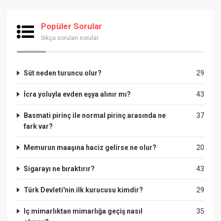
Popüler Sorular
Sıkça sorulan sorular
Süt neden turuncu olur?
29
İcra yoluyla evden eşya alınır mı?
43
Basmati pirinç ile normal pirinç arasında ne
37
fark var?
Memurun maaşına haciz gelirse ne olur?
20
Sigarayı ne bıraktırır?
43
Türk Devleti'nin ilk kurucusu kimdir?
29
Iç mimarlıktan mimarlığa geçiş nasıl
35