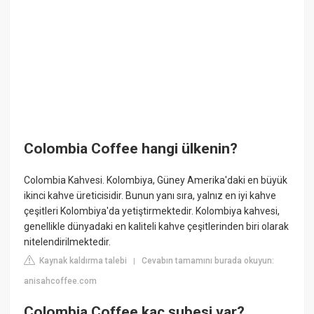
Colombia Coffee hangi ülkenin?
Colombia Kahvesi. Kolombiya, Güney Amerika'daki en büyük
ikinci kahve üreticisidir. Bunun yanı sıra, yalnız en iyi kahve
çeşitleri Kolombiya'da yetiştirmektedir. Kolombiya kahvesi,
genellikle dünyadaki en kaliteli kahve çeşitlerinden biri olarak
nitelendirilmektedir.
Kaynak kaldırma talebi
Cevabın tamamını burada okuyun:
|
anisahcoffee.com
Colombia Coffee kaç şubesi var?