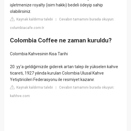
işletmenize royalty (isim hakkı) bedeli ödeyip sahip
olabilirsiniz.
Kaynak kaldırma talebi
Cevabın tamamını burada okuyun:
|
columbiacafe.com.tr
Colombia Coffee ne zaman kuruldu?
Colombia Kahvesinin Kısa Tarihi
20. yy'a geldiğimizde giderek artan talep ile yükselen kahve
ticareti, 1927 yılında kurulan Colombia Ulusal Kahve
Yetiştiricileri Federasyonu ile resmiyet kazanır.
Kaynak kaldırma talebi
Cevabın tamamını burada okuyun:
|
kahhve.com