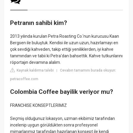
Petranın sahibi kim?
2013 yılında kurulan Petra Roasting Co.'nun kurucusu Kaan
Bergsen ile buluştuk. Kendisi ile uzun uzun, hazırlamayı en
çok sevdiği kahveden, takip ettiği yeniliklerden, iyi kahve
tanımından ve tabii ki Petra'dan bahsettik. Kahve tutkunlarını
röportajın devamına alalım.
Kaynak kaldırma talebi
Cevabın tamamını burada okuyun:
|
petracoffee.com
Colombia Coffee bayilik veriyor mu?
FRANCHISE KONSEPTLERİMİZ
Seçmiş olduğunuz lokasyon, uzman ekibimiz tarafından
incelenip uygun görüldükten sonra profesyonel
mimarlarımız tarafından hazırlanan konsept ile kendi