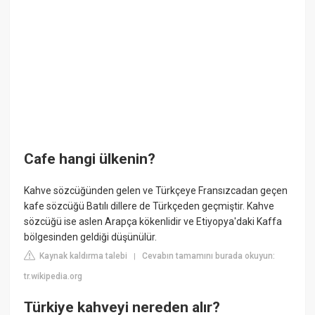
Cafe hangi ülkenin?
Kahve sözcüğünden gelen ve Türkçeye Fransızcadan geçen
kafe sözcüğü Batılı dillere de Türkçeden geçmiştir. Kahve
sözcüğü ise aslen Arapça kökenlidir ve Etiyopya'daki Kaffa
bölgesinden geldiği düşünülür.
Kaynak kaldırma talebi
Cevabın tamamını burada okuyun:
|
tr.wikipedia.org
Türkiye kahveyi nereden alır?