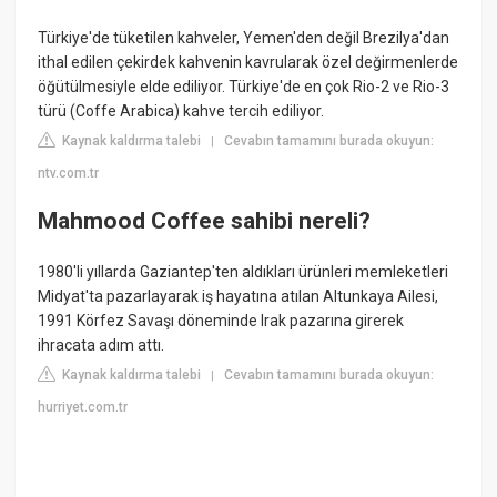
Türkiye'de tüketilen kahveler, Yemen'den değil Brezilya'dan
ithal edilen çekirdek kahvenin kavrularak özel değirmenlerde
öğütülmesiyle elde ediliyor. Türkiye'de en çok Rio-2 ve Rio-3
türü (Coffe Arabica) kahve tercih ediliyor.
Kaynak kaldırma talebi
Cevabın tamamını burada okuyun:
|
ntv.com.tr
Mahmood Coffee sahibi nereli?
1980'li yıllarda Gaziantep'ten aldıkları ürünleri memleketleri
Midyat'ta pazarlayarak iş hayatına atılan Altunkaya Ailesi,
1991 Körfez Savaşı döneminde Irak pazarına girerek
ihracata adım attı.
Kaynak kaldırma talebi
Cevabın tamamını burada okuyun:
|
hurriyet.com.tr