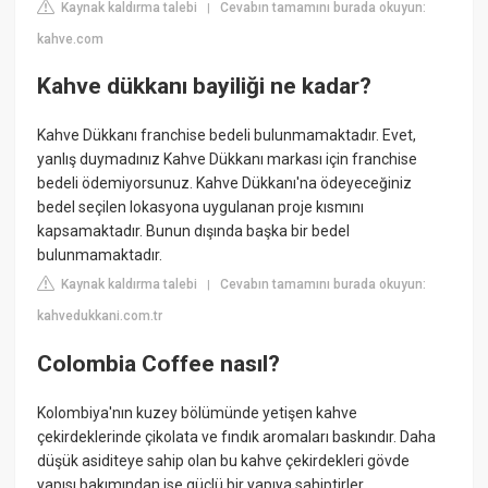
Kaynak kaldırma talebi
Cevabın tamamını burada okuyun:
|
kahve.com
Kahve dükkanı bayiliği ne kadar?
Kahve Dükkanı franchise bedeli bulunmamaktadır. Evet,
yanlış duymadınız Kahve Dükkanı markası için franchise
bedeli ödemiyorsunuz. Kahve Dükkanı'na ödeyeceğiniz
bedel seçilen lokasyona uygulanan proje kısmını
kapsamaktadır. Bunun dışında başka bir bedel
bulunmamaktadır.
Kaynak kaldırma talebi
Cevabın tamamını burada okuyun:
|
kahvedukkani.com.tr
Colombia Coffee nasıl?
Kolombiya'nın kuzey bölümünde yetişen kahve
çekirdeklerinde çikolata ve fındık aromaları baskındır. Daha
düşük asiditeye sahip olan bu kahve çekirdekleri gövde
yapısı bakımından ise güçlü bir yapıya sahiptirler.