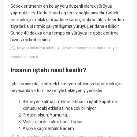
Göbek eritmenin en kolay yolu düzenli olarak yürüyüş
yapmaktır. Haftada 3 saat egzersiz sağlık sınırıdır. Göbek
eritmek için mekik gibi sadece karın çalıştıran aktivitelerden
ziyade kalbi ritmik çalıştırdığımız yürüyüşler daha etkilidir.
Günde 40 dakika orta tempo bir yürüyüş ile göbek eritme
hızınızı artırabilirsiniz.
Kaynak kaldırma talebi
Cevabın tamamını burada okuyun:
|
memorial.com.tr
Insanın iştahı nasıl kesilir?
İşte karşınızda, o bitmek bilmeyen iştahınızı kapatmak için
heyecanla ve tüm lezzetiyle bekleyen yiyecekler...
Bilmeyen kalmasın: Elma. Elmanın iştah kapatma
konusundaki etkisi aslında çok biliniyor. ...
Protein olsun: Yumurta. ...
Misler gibi de kokar hani: Tarçın. ...
Aşırıya kaçmamalı: Badem.
Kaynak kaldırma talebi
Cevabın tamamını burada okuyun:
|