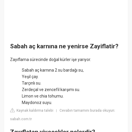
Sabah aç karnına ne yenirse Zayiflatir?
Zayıflama sürecinde doğal kürler işe yarıyor.
Sabah aç karnına 2 su bardağı su,
Yeşil çay.
Tarçınlı su.
Zerdeçal ve zencefil karşımı su.
Limon ve chia tohumu.
Maydonoz suyu.
Kaynak kaldırma talebi
Cevabın tamamını burada okuyun:
|
sabah.com.tr
Zayıflatan yiyecekler nelerdir?