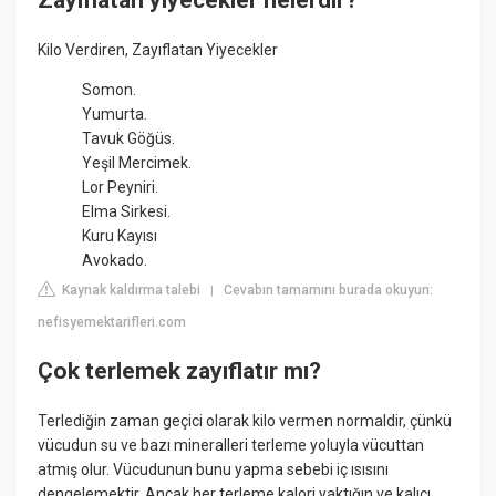
Kilo Verdiren, Zayıflatan Yiyecekler
Somon.
Yumurta.
Tavuk Göğüs.
Yeşil Mercimek.
Lor Peyniri.
Elma Sirkesi.
Kuru Kayısı
Avokado.
Kaynak kaldırma talebi
Cevabın tamamını burada okuyun:
|
nefisyemektarifleri.com
Çok terlemek zayıflatır mı?
Terlediğin zaman geçici olarak kilo vermen normaldir, çünkü
vücudun su ve bazı mineralleri terleme yoluyla vücuttan
atmış olur. Vücudunun bunu yapma sebebi iç ısısını
dengelemektir. Ancak her terleme kalori yaktığın ve kalıcı