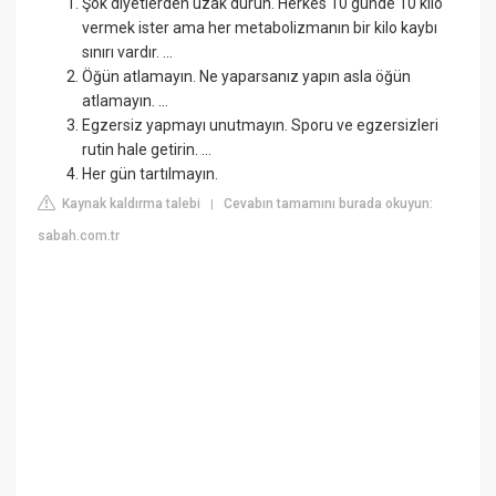
Şok diyetlerden uzak durun. Herkes 10 günde 10 kilo
vermek ister ama her metabolizmanın bir kilo kaybı
sınırı vardır. ...
Öğün atlamayın. Ne yaparsanız yapın asla öğün
atlamayın. ...
Egzersiz yapmayı unutmayın. Sporu ve egzersizleri
rutin hale getirin. ...
Her gün tartılmayın.
Kaynak kaldırma talebi
Cevabın tamamını burada okuyun:
|
sabah.com.tr