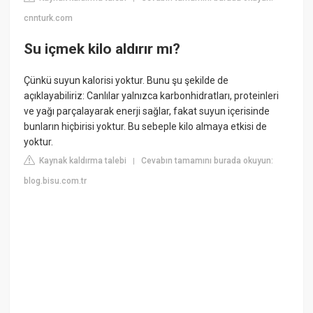
cnnturk.com
Su içmek kilo aldırır mı?
Çünkü suyun kalorisi yoktur. Bunu şu şekilde de
açıklayabiliriz: Canlılar yalnızca karbonhidratları, proteinleri
ve yağı parçalayarak enerji sağlar, fakat suyun içerisinde
bunların hiçbirisi yoktur. Bu sebeple kilo almaya etkisi de
yoktur.
Kaynak kaldırma talebi
Cevabın tamamını burada okuyun:
|
blog.bisu.com.tr