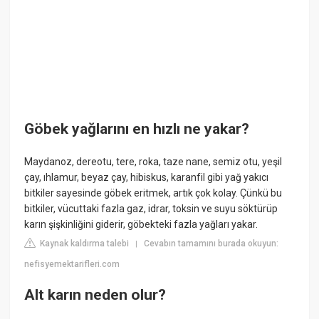
Göbek yağlarını en hızlı ne yakar?
Maydanoz, dereotu, tere, roka, taze nane, semiz otu, yeşil
çay, ıhlamur, beyaz çay, hibiskus, karanfil gibi yağ yakıcı
bitkiler sayesinde göbek eritmek, artık çok kolay. Çünkü bu
bitkiler, vücuttaki fazla gaz, idrar, toksin ve suyu söktürüp
karın şişkinliğini giderir, göbekteki fazla yağları yakar.
Kaynak kaldırma talebi
Cevabın tamamını burada okuyun:
|
nefisyemektarifleri.com
Alt karın neden olur?