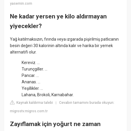
yasemin.com
Ne kadar yersen ye kilo aldırmayan
yiyecekler?
Yağ katılmaksızın, fırında veya ızgarada pişirilmiş patlıcanın
besin değeri 30 kalorinin altında kalır ve harika bir yemek
alternatifi olur.
Kereviz. ...
Turunçgiller. ...
Pancar. ...
Ananas. ...
Yeşillikler. ...
Lahana, Brokoli, Karnabahar.
Kaynak kaldırma talebi
Cevabın tamamını burada okuyun:
|
migrostv.migros.com.tr
Zayıflamak için yoğurt ne zaman