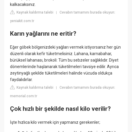
kalkacaksınız.
Kaynak kaldırma talebi
Cevabın tamamını burada okuyun:
|
yeniakit.com.tr
Karın yağlarını ne eritir?
Eğer göbek bölgenizdeki yağları vermek istiyorsanız her gün
düzenli olarak kefir tüketmelisiniz. Lahana, karnabahar,
bürüksel lahanası, brokoli: Tüm bu sebzeler sağlıklıdır. Diyet
dönemlerinde haşlanarak tüketilmeleri tavsiye edilir. Ayrıca
zeytinyağlı şekilde tüketilmeleri halinde vücuda oldukça
faydalıdırlar.
Kaynak kaldırma talebi
Cevabın tamamını burada okuyun:
|
memorial.com.tr
Çok hızlı bir şekilde nasıl kilo verilir?
İşte hızlıca kilo vermek için yapmanız gerekenler;