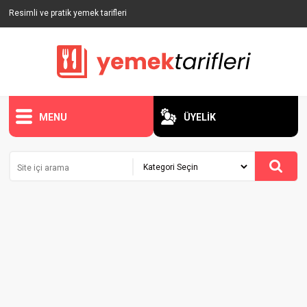
Resimli ve pratik yemek tarifleri
MENU
ÜYELİK