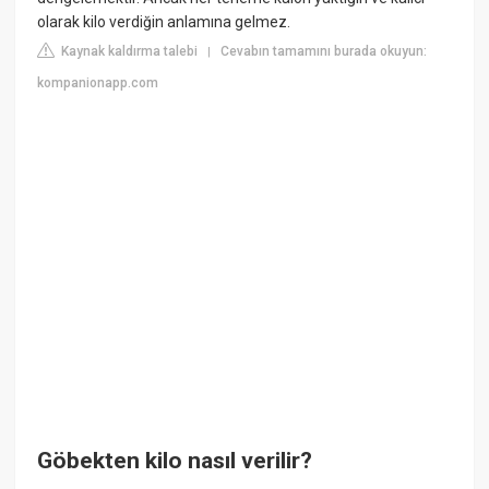
olarak kilo verdiğin anlamına gelmez.
Kaynak kaldırma talebi
Cevabın tamamını burada okuyun:
|
kompanionapp.com
Göbekten kilo nasıl verilir?