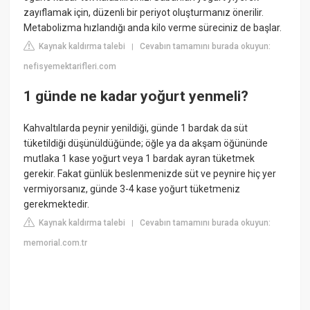
zayıflamak için, düzenli bir periyot oluşturmanız önerilir.
Metabolizma hızlandığı anda kilo verme süreciniz de başlar.
Kaynak kaldırma talebi
Cevabın tamamını burada okuyun:
|
nefisyemektarifleri.com
1 günde ne kadar yoğurt yenmeli?
Kahvaltılarda peynir yenildiği, günde 1 bardak da süt
tüketildiği düşünüldüğünde; öğle ya da akşam öğününde
mutlaka 1 kase yoğurt veya 1 bardak ayran tüketmek
gerekir. Fakat günlük beslenmenizde süt ve peynire hiç yer
vermiyorsanız, günde 3-4 kase yoğurt tüketmeniz
gerekmektedir.
Kaynak kaldırma talebi
Cevabın tamamını burada okuyun:
|
memorial.com.tr