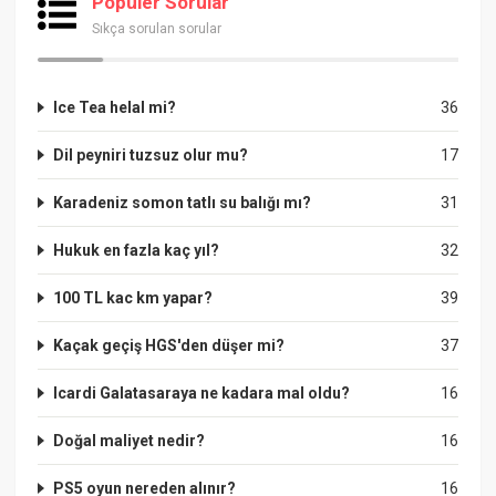
Popüler Sorular
Sıkça sorulan sorular
Ice Tea helal mi?
36
Dil peyniri tuzsuz olur mu?
17
Karadeniz somon tatlı su balığı mı?
31
Hukuk en fazla kaç yıl?
32
100 TL kac km yapar?
39
Kaçak geçiş HGS'den düşer mi?
37
Icardi Galatasaraya ne kadara mal oldu?
16
Doğal maliyet nedir?
16
PS5 oyun nereden alınır?
16