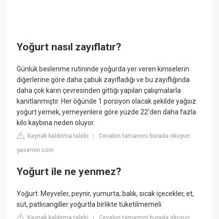
Yoğurt nasıl zayıflatır?
Günlük beslenme rutininde yoğurda yer veren kimselerin
diğerlerine göre daha çabuk zayıfladığı ve bu zayıflığında
daha çok karın çevresinden gittiği yapılan çalışmalarla
kanıtlanmıştır. Her öğünde 1 porsiyon olacak şekilde yağsız
yoğurt yemek, yemeyenlere göre yüzde 22'den daha fazla
kilo kaybına neden oluyor.
Kaynak kaldırma talebi
Cevabın tamamını burada okuyun:
|
yasemin.com
Yoğurt ile ne yenmez?
Yoğurt: Meyveler, peynir, yumurta, balık, sıcak içecekler, et,
süt, patlıcangiller yoğurtla birlikte tüketilmemeli.
Kaynak kaldırma talebi
Cevabın tamamını burada okuyun:
|