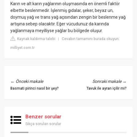
Karın ve alt karın yağlarının oluşmasında en önemli faktör
elbette beslenmedir. İşlenmiş gıdalar, şeker, beyaz un,
doymuş yağ ve trans yağ açısından zengin bir beslenme yağ
artışına sebep olacaktır. Eğer vücudunuz da karında
yağlanmaya meyilliyse yağlar bu bölgede oluşur.
Kaynak kaldırma talebi
Cevabın tamamını burada okuyun:
|
milliyet.com.tr
←
Önceki makale
Sonraki makale
→
Basmati pirinci nasıl bir şey?
Tavuk ile ayran içilir mi?
Benzer sorular
Sıkça sorulan sorular