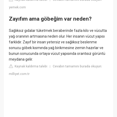
yemek.com
Zayıfım ama göbeğim var neden?
Sağlıksız gıdalar tüketmek beraberinde fazla kilo ve vücutta
yağ oranının artmasına neden olur. Her insanın vücut yapısı
farklıdır. Zayıf bir insan yetersiz ve sağlıksız beslenme
sonucu göbek kısmında yağ birikmesine zemin hazırlar ve
bunun sonucunda ortaya vücut yapısında orantısız görüntü
meydana gelir.
Kaynak kaldırma talebi
Cevabın tamamını burada okuyun:
|
milliyet.com.tr