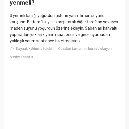
yenmeli?
3 yemek kaşığı yoğurdun üstüne yarım limon suyunu
karıştırın. Bir tarafta iyice karıştırarak diğer taraftan yavaşça
maden suyunu yoğurdun üzerine ekleyin. Sabahları kahvaltı
yapmadan yaklaşık yarım saat önce ve gece uyumadan
yaklaşık yarım saat önce tüketmelisiniz.
Kaynak kaldırma talebi
Cevabın tamamını burada okuyun:
|
hurriyet.com.tr