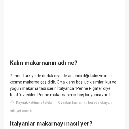
Kalın makarnanın adı ne?
Penne Türkiye'de düdük diye de adlandırdığı kalın ve ince
kesme makarna çeşididir. Orta kısmı boş, uç kısımları küt ve
yoğun makarna tadı içerir. İtalyanca "Penne Rigate" diye
telaffuz edilen Penne makarnanın içi boş bir yapısı vardır.
Kaynak kaldırma talebi
Cevabın tamamını burada okuyun:
|
milliyet.com.tr
Italyanlar makarnayı nasıl yer?