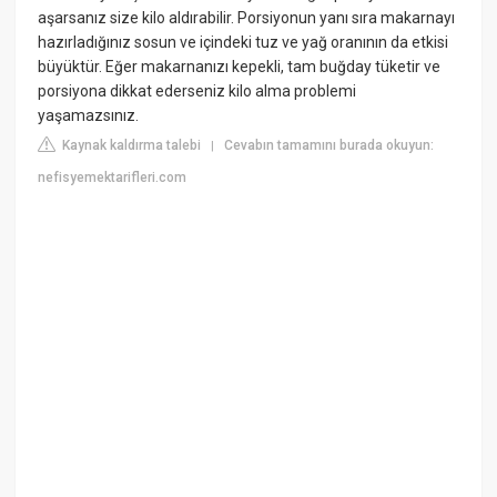
aşarsanız size kilo aldırabilir. Porsiyonun yanı sıra makarnayı
hazırladığınız sosun ve içindeki tuz ve yağ oranının da etkisi
büyüktür. Eğer makarnanızı kepekli, tam buğday tüketir ve
porsiyona dikkat ederseniz kilo alma problemi
yaşamazsınız.
Kaynak kaldırma talebi
Cevabın tamamını burada okuyun:
|
nefisyemektarifleri.com