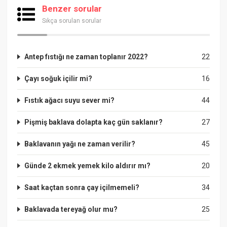
Benzer sorular
Sıkça sorulan sorular
Antep fıstığı ne zaman toplanır 2022?
22
Çayı soğuk içilir mi?
16
Fıstık ağacı suyu sever mi?
44
Pişmiş baklava dolapta kaç gün saklanır?
27
Baklavanın yağı ne zaman verilir?
45
Günde 2 ekmek yemek kilo aldırır mı?
20
Saat kaçtan sonra çay içilmemeli?
34
Baklavada tereyağ olur mu?
25