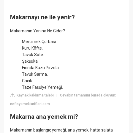
Makarnayı ne ile yenir?
Makarnanın Yanına Ne Gider?
Mercimek Çorbası
Kuru Köfte.
Tavuk Sote.
Şakşuka.
Fırında Kuzu Pirzola.
Tavuk Sarma.
Cacık.
Taze Fasulye Yemeği.
Kaynak kaldırma talebi
Cevabın tamamını burada okuyun:
|
nefisyemektarifleri.com
Makarna ana yemek mi?
Makarnanın başlangıç yemeği, ana yemek, hatta salata