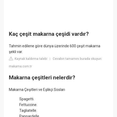
Kaç çeşit makarna çeşidi vardır?
Tahmin edilene göre dünya üzerinde 600 çeşit makarna
şekli var.
Kaynak kaldırma talebi
Cevabın tamamını burada okuyun:
|
makarna.com.tr
Makarna çeşitleri nelerdir?
Makarna Çeşitleri ve Eşlikçi Sosları
Spagetti.
Fettuccine.
Tagliatelle.
Pappardelle.