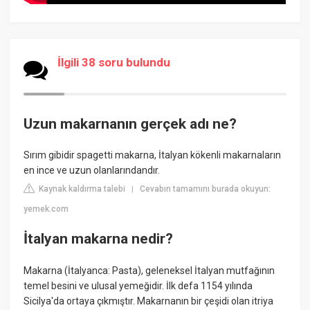
İlgili 38 soru bulundu
Uzun makarnanın gerçek adı ne?
Sırım gibidir spagetti makarna, İtalyan kökenli makarnaların
en ince ve uzun olanlarındandır.
Kaynak kaldırma talebi
Cevabın tamamını burada okuyun:
|
yemek.com
İtalyan makarna nedir?
Makarna (İtalyanca: Pasta), geleneksel İtalyan mutfağının
temel besini ve ulusal yemeğidir. İlk defa 1154 yılında
Sicilya'da ortaya çıkmıştır. Makarnanın bir çeşidi olan itriya