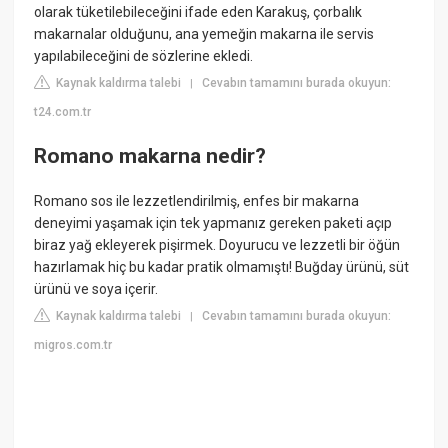
olarak tüketilebileceğini ifade eden Karakuş, çorbalık
makarnalar olduğunu, ana yemeğin makarna ile servis
yapılabileceğini de sözlerine ekledi.
Kaynak kaldırma talebi
Cevabın tamamını burada okuyun:
|
t24.com.tr
Romano makarna nedir?
Romano sos ile lezzetlendirilmiş, enfes bir makarna
deneyimi yaşamak için tek yapmanız gereken paketi açıp
biraz yağ ekleyerek pişirmek. Doyurucu ve lezzetli bir öğün
hazırlamak hiç bu kadar pratik olmamıştı! Buğday ürünü, süt
ürünü ve soya içerir.
Kaynak kaldırma talebi
Cevabın tamamını burada okuyun:
|
migros.com.tr