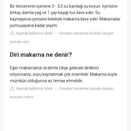
Bir tencerenin içerisne 3 - 3,5 su bardağı su koyun. İçerisine
birkaç damla yağ ve 1 çay kaşığı tuz ilave edin. Su
kaynayınca içerisine kelebek makarna ilave edin. Makarnalar
yumuşayana kadar pişirin.
Kaynak kaldırma talebi
Cevabın tamamını burada okuyun:
|
yemek.com
Diri makarna ne denir?
Eğer makarnanızı al dente (dişe gelecek dirilikte)
istiyorsanız, suyu kaynatmak çok önemlidir. Makarna suyla
mümkün olduğunca az temas etmelidir.
Kaynak kaldırma talebi
Cevabın tamamını burada okuyun:
|
hurriyet.com.tr