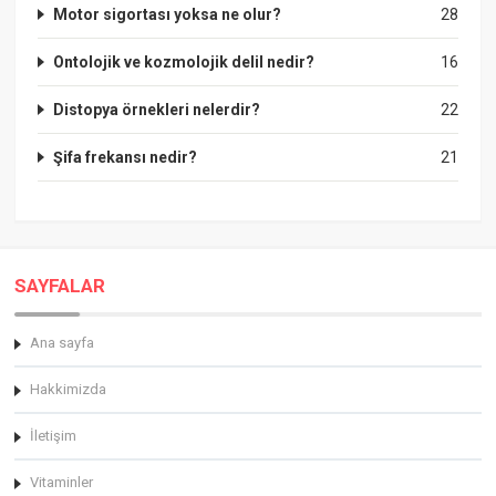
Motor sigortası yoksa ne olur?
28
Ontolojik ve kozmolojik delil nedir?
16
Distopya örnekleri nelerdir?
22
Şifa frekansı nedir?
21
SAYFALAR
Ana sayfa
Hakkimizda
İletişim
Vitaminler