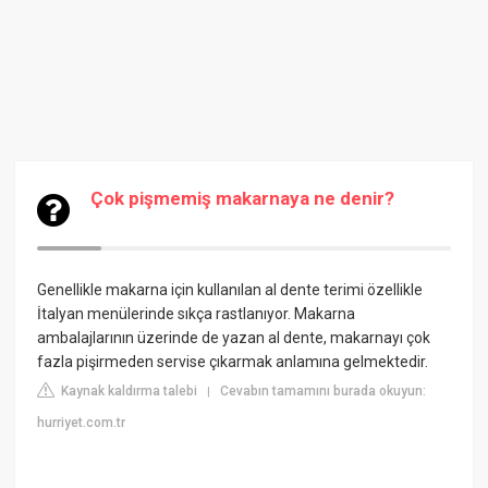
Çok pişmemiş makarnaya ne denir?
Genellikle makarna için kullanılan al dente terimi özellikle
İtalyan menülerinde sıkça rastlanıyor. Makarna
ambalajlarının üzerinde de yazan al dente, makarnayı çok
fazla pişirmeden servise çıkarmak anlamına gelmektedir.
Kaynak kaldırma talebi
Cevabın tamamını burada okuyun:
|
hurriyet.com.tr