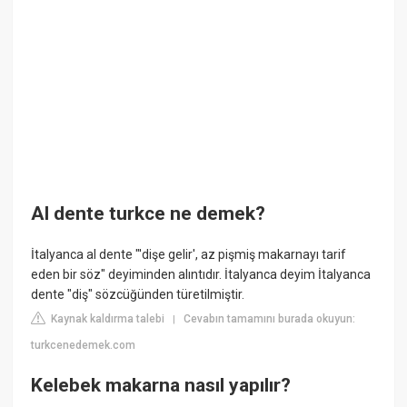
Al dente turkce ne demek?
İtalyanca al dente "'dişe gelir', az pişmiş makarnayı tarif
eden bir söz" deyiminden alıntıdır. İtalyanca deyim İtalyanca
dente "diş" sözcüğünden türetilmiştir.
Kaynak kaldırma talebi
Cevabın tamamını burada okuyun:
|
turkcenedemek.com
Kelebek makarna nasıl yapılır?