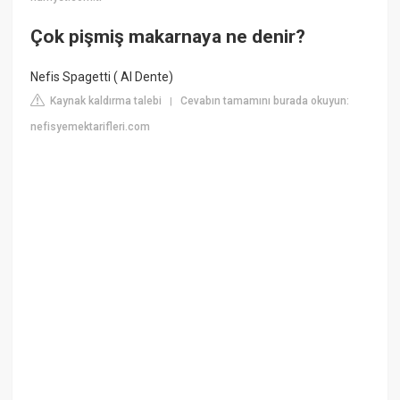
Çok pişmiş makarnaya ne denir?
Nefis Spagetti ( Al Dente)
Kaynak kaldırma talebi
Cevabın tamamını burada okuyun:
|
nefisyemektarifleri.com