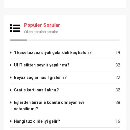
Popüler Sorular
Sıkça sorulan sorular
1 kase tuzsuz siyah çekirdek kaç kalori?
19
UHT sütten peynir yapılır mı?
32
Beyaz saçlar nasıl gizlenir?
22
Gratis kartı nasıl alınır?
32
Eşlerden biri aile konutu olmayan evi
38
satabilir mi?
Hangi tuz cilde iyi gelir?
16