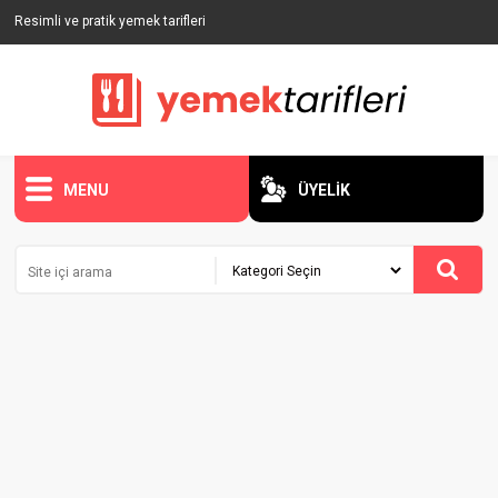
Resimli ve pratik yemek tarifleri
MENU
ÜYELİK