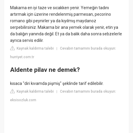
Makarna en iyi taze ve sıcakken yenir. Yemeğin tadını
artırmak için üzerine rendelenmiş parmesan, pecorino
romano gibi peynirler ya da kıyılmış maydanoz
serpebilirsiniz. Makarna bir ana yemek olarak yenir, etin ya
da balığın yanında değil. Et ya da balık daha sonra sebzelerle
ayrıca servis edilir.
Kaynak kaldırma talebi
Cevabın tamamını burada okuyun:
|
hurriyet.com.tr
Aldente pilav ne demek?
kısaca "diri kıvamda pişmiş" şeklinde tarif edilebilir.
Kaynak kaldırma talebi
Cevabın tamamını burada okuyun:
|
eksisozluk.com