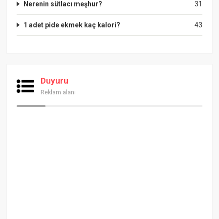
Nerenin sütlacı meşhur?
31
1 adet pide ekmek kaç kalori?
43
Duyuru
Reklam alanı