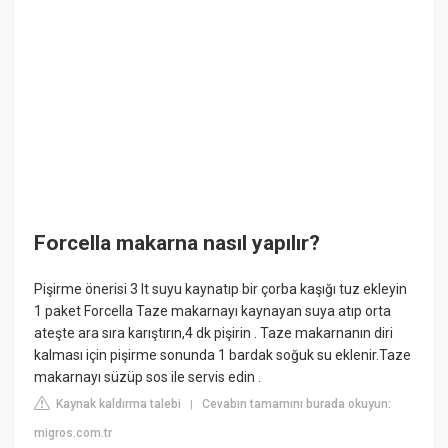
Forcella makarna nasıl yapılır?
Pişirme önerisi 3 lt suyu kaynatıp bir çorba kaşığı tuz ekleyin
1 paket Forcella Taze makarnayı kaynayan suya atıp orta
ateşte ara sıra karıştırın,4 dk pişirin . Taze makarnanın diri
kalması için pişirme sonunda 1 bardak soğuk su eklenir.Taze
makarnayı süzüp sos ile servis edin .
Kaynak kaldırma talebi
Cevabın tamamını burada okuyun:
|
migros.com.tr