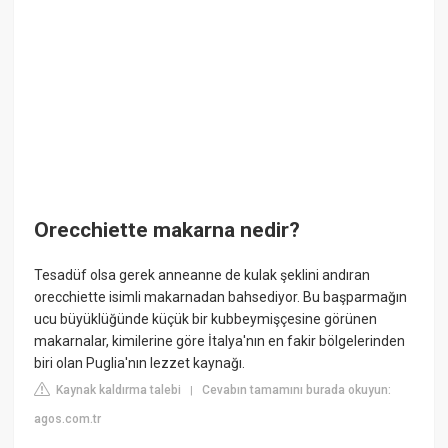
Orecchiette makarna nedir?
Tesadüf olsa gerek anneanne de kulak şeklini andıran
orecchiette isimli makarnadan bahsediyor. Bu başparmağın
ucu büyüklüğünde küçük bir kubbeymişçesine görünen
makarnalar, kimilerine göre İtalya'nın en fakir bölgelerinden
biri olan Puglia'nın lezzet kaynağı.
Kaynak kaldırma talebi
Cevabın tamamını burada okuyun:
|
agos.com.tr