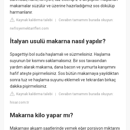
makarnalar süzülür ve üzerine hazırladığımız sos dökülüp
harmanlanır.
Kaynak kaldırma talebi
Cevabın tamamını burada okuyun:
|
nefisyemektarifleri.com
İtalyan usulü makarna nasıl yapılır?
Spagettiyi bol suda haşlamalı ve süzmelisiniz. Haşlama
suyunun bir kısmını saklamalısınız. Bir sos tavasından
yardım alarak makarna, dana bacon ve yumurta karışımını
hafif ateşte pişirmelisiniz. Sos bütün makarnaya yayıldıktan
sonra tuz ve haşlama suyunu eklemeli ve tekrardan birkaç
dakika pişirmelisiniz.
Kaynak kaldırma talebi
Cevabın tamamını burada okuyun:
|
hisar.com.tr
Makarna kilo yapar mı?
Makarnayı akşam saatlerinde yemek eğer porsiyon miktarını