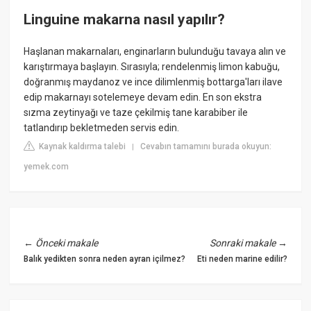
Linguine makarna nasıl yapılır?
Haşlanan makarnaları, enginarların bulunduğu tavaya alın ve
karıştırmaya başlayın. Sırasıyla; rendelenmiş limon kabuğu,
doğranmış maydanoz ve ince dilimlenmiş bottarga'ları ilave
edip makarnayı sotelemeye devam edin. En son ekstra
sızma zeytinyağı ve taze çekilmiş tane karabiber ile
tatlandırıp bekletmeden servis edin.
Kaynak kaldırma talebi
Cevabın tamamını burada okuyun:
|
yemek.com
←
Önceki makale
Sonraki makale
→
Balık yedikten sonra neden ayran içilmez?
Eti neden marine edilir?