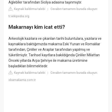
Ağlebîler tarafından Sicilya adasına taşınmıştır.
Kaynak kaldırma talebi
Cevabın tamamını burada okuyun:
|
tr.wikipedia.org
Makarnayı kim icat etti?
Arkeolojik kazılara ve çıkarılan tarihi buluntulara, yazılara ve
kaynaklara baktığımızda makarna Eski Yunan ve Romalılar
tarafından, Çinliler ve Araplar tarafından yapılmış ve
tüketilmiştir. Tarihsel kayıtlara bakıldığında Çinliler Milattan
Önceki yıllarda Arpa Şehriye ile makarna üretimine
başladıkları bilinmektedir.
Kaynak kaldırma talebi
Cevabın tamamını burada okuyun:
|
obamakarna.com.tr