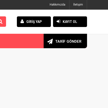
Hakkımızda
İletişim
GİRİŞ YAP
KAYIT OL
TARİF GÖNDER