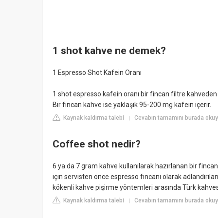
1 shot kahve ne demek?
1 Espresso Shot Kafein Oranı
1 shot espresso kafein oranı bir fincan filtre kahveden
Bir fincan kahve ise yaklaşık 95-200 mg kafein içerir.
Kaynak kaldırma talebi
Cevabın tamamını burada okuy
|
Coffee shot nedir?
6 ya da 7 gram kahve kullanılarak hazırlanan bir fincan 
için servisten önce espresso fincanı olarak adlandırılan
kökenli kahve pişirme yöntemleri arasında Türk kahve
Kaynak kaldırma talebi
Cevabın tamamını burada okuyu
|