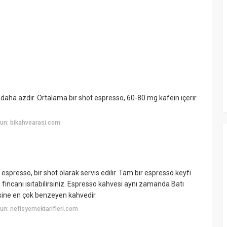
 daha azdır. Ortalama bir shot espresso, 60-80 mg kafein içerir.
un: bikahvearasi.com
espresso, bir shot olarak servis edilir. Tam bir espresso keyfi
 fincanı ısıtabilirsiniz. Espresso kahvesi aynı zamanda Batı
sine en çok benzeyen kahvedir.
n: nefisyemektarifleri.com