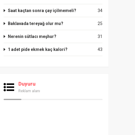
Saat kaçtan sonra çay içilmemeli?
34
Baklavada tereyağ olur mu?
25
Nerenin sütlacı meşhur?
31
1 adet pide ekmek kaç kalori?
43
Duyuru
Reklam alanı