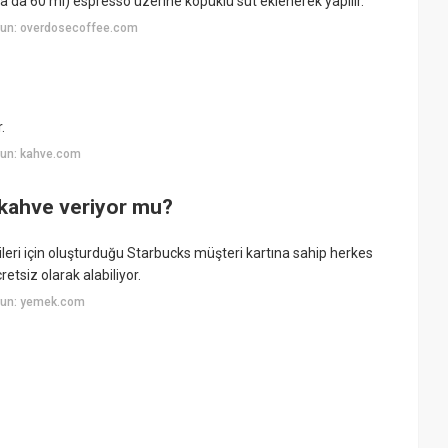
 da 60 ml) espresso üzerine köpüklü süt eklenerek yapılır.
yun: overdosecoffee.com
.
yun: kahve.com
kahve veriyor mu?
rileri için oluşturduğu Starbucks müşteri kartına sahip herkes
etsiz olarak alabiliyor.
yun: yemek.com