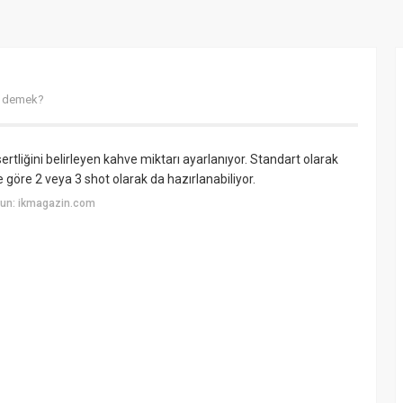
e demek?
rtliğini belirleyen kahve miktarı ayarlanıyor. Standart olarak
 göre 2 veya 3 shot olarak da hazırlanabiliyor.
yun: ikmagazin.com