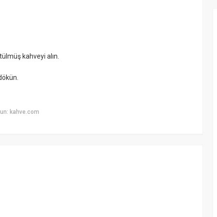
tülmüş kahveyi alın.
dökün.
yun: kahve.com