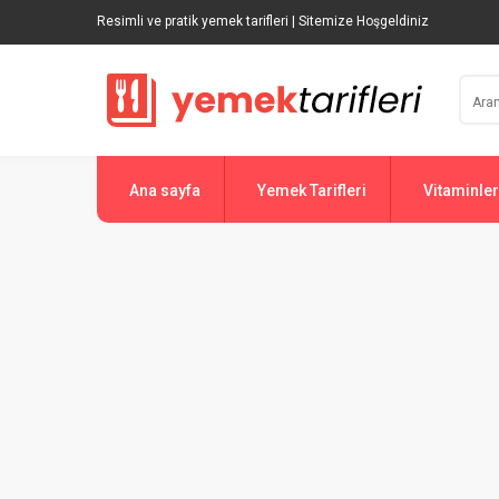
Resimli ve pratik yemek tarifleri | Sitemize Hoşgeldiniz
Ana sayfa
Yemek Tarifleri
Vitaminler