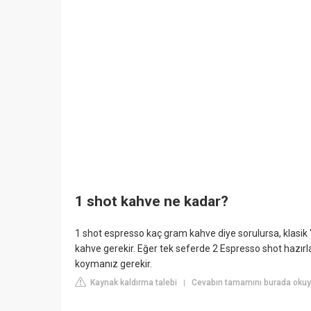
1 shot kahve ne kadar?
1 shot espresso kaç gram kahve diye sorulursa, klasik '
kahve gerekir. Eğer tek seferde 2 Espresso shot hazı
koymanız gerekir.
Kaynak kaldırma talebi
Cevabın tamamını burada okuyu
|