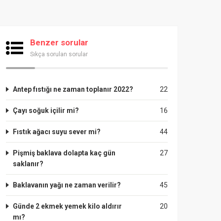
Benzer sorular
Sıkça sorulan sorular
Antep fıstığı ne zaman toplanır 2022?
22
Çayı soğuk içilir mi?
16
Fıstık ağacı suyu sever mi?
44
Pişmiş baklava dolapta kaç gün
27
saklanır?
Baklavanın yağı ne zaman verilir?
45
Günde 2 ekmek yemek kilo aldırır
20
mı?