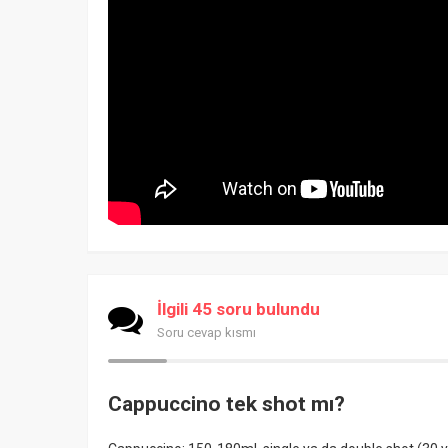
İlgili 45 soru bulundu
Soru cevap kısmı
Cappuccino tek shot mı?