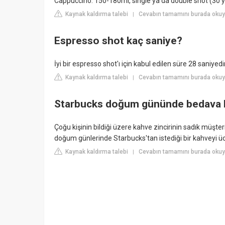
Cappuccino: 150-180ml, single ya da double shot (30 ya
Kaynak kaldırma talebi
Cevabın tamamını burada oku
|
Espresso shot kaç saniye?
İyi bir espresso shot'ı için kabul edilen süre 28 saniyedir
Kaynak kaldırma talebi
Cevabın tamamını burada oku
|
Starbucks doğum gününde bedava 
Çoğu kişinin bildiği üzere kahve zincirinin sadık müşte
doğum günlerinde Starbucks'tan istediği bir kahveyi ücr
Kaynak kaldırma talebi
Cevabın tamamını burada oku
|