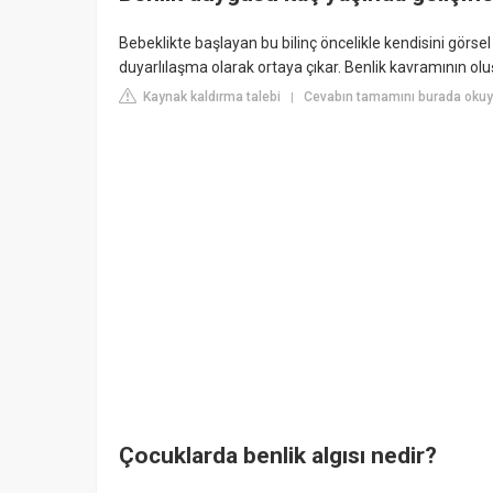
Bebeklikte başlayan bu bilinç öncelikle kendisini görse
duyarlılaşma olarak ortaya çıkar. Benlik kavramının oluş
Kaynak kaldırma talebi
Cevabın tamamını burada okuy
|
Çocuklarda benlik algısı nedir?