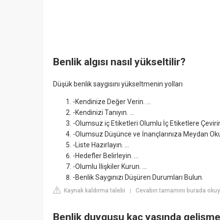
Benlik algısı nasıl yükseltilir?
Düşük benlik saygısını yükseltmenin yolları
-Kendinize Değer Verin. ...
-Kendinizi Tanıyın. ...
-Olumsuz iç Etiketleri Olumlu İç Etiketlere Çevirin.
-Olumsuz Düşünce ve İnançlarınıza Meydan Okuy
-Liste Hazırlayın. ...
-Hedefler Belirleyin. ...
-Olumlu İlişkiler Kurun. ...
-Benlik Saygınızı Düşüren Durumları Bulun.
Kaynak kaldırma talebi
Cevabın tamamını burada okuyu
|
Benlik duygusu kaç yaşında gelişme