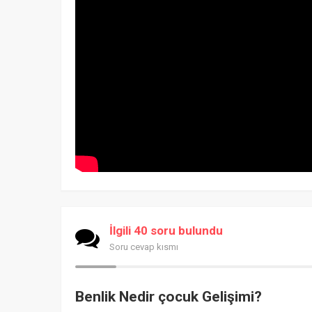
İlgili 40 soru bulundu
Soru cevap kısmı
Benlik Nedir çocuk Gelişimi?