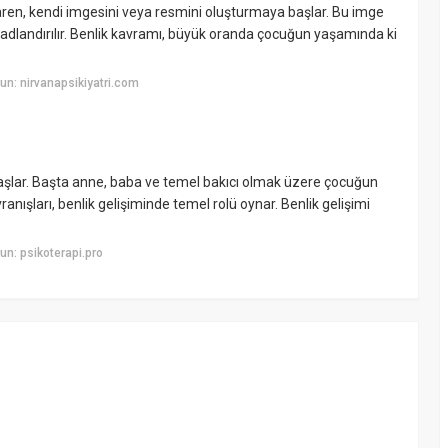
aren, kendi imgesini veya resmini oluşturmaya başlar. Bu imge
k adlandırılır. Benlik kavramı, büyük oranda çocuğun yaşamında ki
n: nirvanapsikiyatri.com
aşlar. Başta anne, baba ve temel bakıcı olmak üzere çocuğun
ışları, benlik gelişiminde temel rolü oynar. Benlik gelişimi
n: psikoterapi.pro