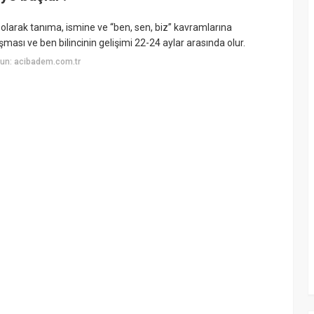
l olarak tanıma, ismine ve “ben, sen, biz” kavramlarına
ması ve ben bilincinin gelişimi 22-24 aylar arasında olur.
un: acibadem.com.tr