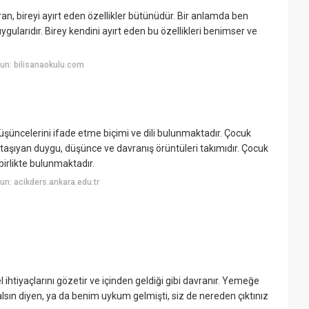
uran, bireyi ayırt eden özellikler bütünüdür. Bir anlamda ben
uygularıdır. Birey kendini ayırt eden bu özellikleri benimser ve
un: bilisanaokulu.com
ncelerini ifade etme biçimi ve dili bulunmaktadır. Çocuk
taşıyan duygu, düşünce ve davranış örüntüleri takımıdır. Çocuk
irlikte bulunmaktadır.
n: acikders.ankara.edu.tr
el ihtiyaçlarını gözetir ve içinden geldiği gibi davranır. Yemeğe
lsın diyen, ya da benim uykum gelmişti, siz de nereden çıktınız