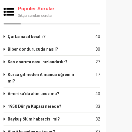
Popüler Sorular
Sıkça sorulan sorular
Çorba nasıl kesilir?
40
Biber dondurucuda nasıl?
30
Kas onarımı nasıl hızlandırılır?
27
Kursa gitmeden Almanca öğrenilir
17
mi?
Amerika'da altın ucuz mu?
40
1950 Dünya Kupası nerede?
33
Baykuş ölüm habercisi mi?
32
Alerji kaşıntıyı ne keser?
37