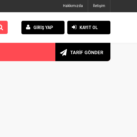
Hakkımızda
İletişim
GİRİŞ YAP
KAYIT OL
TARİF GÖNDER