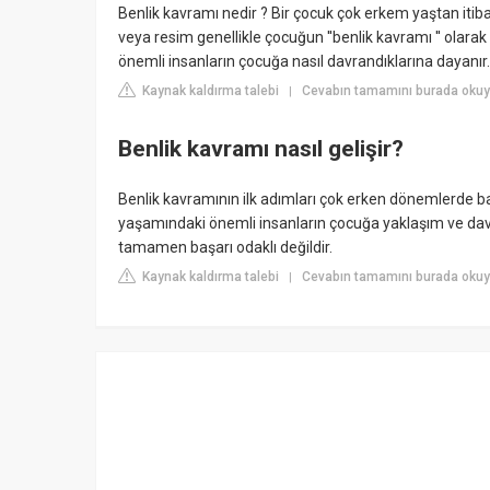
Benlik kavramı nedir ? Bir çocuk çok erkem yaştan itib
veya resim genellikle çocuğun ''benlik kavramı '' olara
önemli insanların çocuğa nasıl davrandıklarına dayanır.
Kaynak kaldırma talebi
Cevabın tamamını burada okuyu
|
Benlik kavramı nasıl gelişir?
Benlik kavramının ilk adımları çok erken dönemlerde b
yaşamındaki önemli insanların çocuğa yaklaşım ve davran
tamamen başarı odaklı değildir.
Kaynak kaldırma talebi
Cevabın tamamını burada okuyu
|