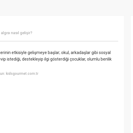
lgısı nasıl gelişir?
rinin etkisiyle gelişmeye başlar; okul, arkadaşlar gibi sosyal
p istediği, destekleyip ilgi gösterdiği çocuklar, olumlu benlik
un: kidsgourmet.com.tr