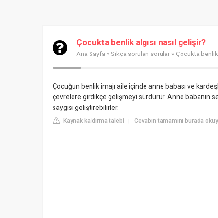
Çocukta benlik algısı nasıl gelişir?
Ana Sayfa
»
Sıkça sorulan sorular
» Çocukta benlik a
Çocuğun benlik imajı aile içinde anne babası ve kardeşle
çevrelere girdikçe gelişmeyi sürdürür. Anne babanın sevi
saygısı geliştirebilirler.
Kaynak kaldırma talebi
Cevabın tamamını burada okuy
|