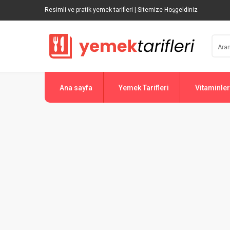
Resimli ve pratik yemek tarifleri | Sitemize Hoşgeldiniz
Ana sayfa
Yemek Tarifleri
Vitaminler