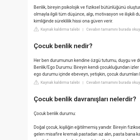
Benlik, bireyin psikolojik ve fiziksel bütünlüğünü oluşt
olmayla ilgili tüm düşünce, algı, motivasyon ve ilişkili d
kimliğinde süreklilik hissi ona güven verir.
Kaynak kaldırma talebi
Cevabın tamamını burada okuy
|
Çocuk benlik nedir?
Her ben durumunun kendine özgü tutumu, duygu ve düşü
Benlik/Ego Durumu: Bireyin kendi çocukluğundan izler 
ego durumu içinde ebeveyn, yetişkin, çocuk durumları b
Kaynak kaldırma talebi
Cevabın tamamını burada okuyu
|
Çocuk benlik davranışları nelerdir?
Çocuk benlik durumu:
Doğal çocuk, kişiliğin eğitilmemiş yanıdır. Bireyin fiziks
gelen misafire kremalı pastadan az alın, pasta bana ka