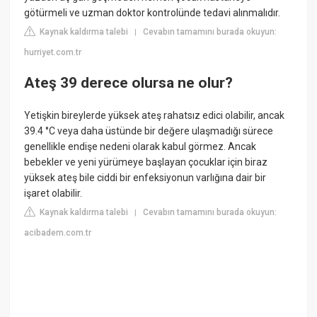
götürmeli ve uzman doktor kontrolünde tedavi alınmalıdır.
Kaynak kaldırma talebi
Cevabın tamamını burada okuyun:
|
hurriyet.com.tr
Ateş 39 derece olursa ne olur?
Yetişkin bireylerde yüksek ateş rahatsız edici olabilir, ancak
39.4 °C veya daha üstünde bir değere ulaşmadığı sürece
genellikle endişe nedeni olarak kabul görmez. Ancak
bebekler ve yeni yürümeye başlayan çocuklar için biraz
yüksek ateş bile ciddi bir enfeksiyonun varlığına dair bir
işaret olabilir.
Kaynak kaldırma talebi
Cevabın tamamını burada okuyun:
|
acibadem.com.tr