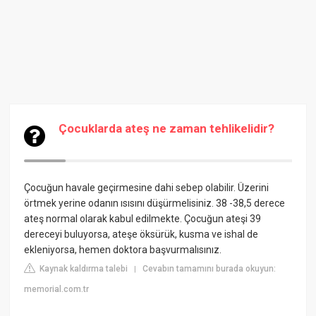
Çocuklarda ateş ne zaman tehlikelidir?
Çocuğun havale geçirmesine dahi sebep olabilir. Üzerini
örtmek yerine odanın ısısını düşürmelisiniz. 38 -38,5 derece
ateş normal olarak kabul edilmekte. Çocuğun ateşi 39
dereceyi buluyorsa, ateşe öksürük, kusma ve ishal de
ekleniyorsa, hemen doktora başvurmalısınız.
Kaynak kaldırma talebi
Cevabın tamamını burada okuyun:
|
memorial.com.tr