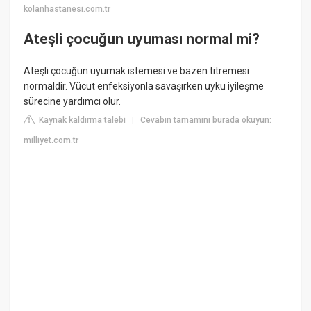
kolanhastanesi.com.tr
Ateşli çocuğun uyuması normal mi?
Ateşli çocuğun uyumak istemesi ve bazen titremesi
normaldir. Vücut enfeksiyonla savaşırken uyku iyileşme
sürecine yardımcı olur.
Kaynak kaldırma talebi
Cevabın tamamını burada okuyun:
|
milliyet.com.tr