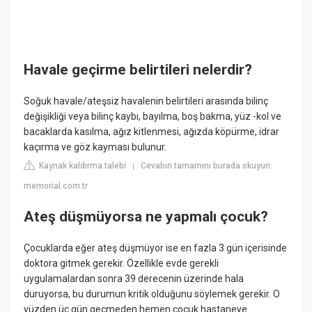
Havale geçirme belirtileri nelerdir?
Soğuk havale/ateşsiz havalenin belirtileri arasında bilinç
değişikliği veya bilinç kaybı, bayılma, boş bakma, yüz -kol ve
bacaklarda kasılma, ağız kitlenmesi, ağızda köpürme, idrar
kaçırma ve göz kayması bulunur.
Kaynak kaldırma talebi
Cevabın tamamını burada okuyun:
|
memorial.com.tr
Ateş düşmüyorsa ne yapmalı çocuk?
Çocuklarda eğer ateş düşmüyor ise en fazla 3 gün içerisinde
doktora gitmek gerekir. Özellikle evde gerekli
uygulamalardan sonra 39 derecenin üzerinde hala
duruyorsa, bu durumun kritik olduğunu söylemek gerekir. O
yüzden üç gün geçmeden hemen çocuk hastaneye