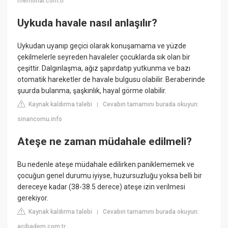
memorial.com.tr
Uykuda havale nasıl anlaşılır?
Uykudan uyanıp geçici olarak konuşamama ve yüzde
çekilmelerle seyreden havaleler çocuklarda sık olan bir
çeşittir. Dalgınlaşma, ağız şapırdatıp yutkunma ve bazı
otomatik hareketler de havale bulgusu olabilir. Beraberinde
şuurda bulanma, şaşkınlık, hayal görme olabilir.
Kaynak kaldırma talebi
Cevabın tamamını burada okuyun:
|
sinancomu.info
Ateşe ne zaman müdahale edilmeli?
Bu nedenle ateşe müdahale edilirken paniklememek ve
çocuğun genel durumu iyiyse, huzursuzluğu yoksa belli bir
dereceye kadar (38-38.5 derece) ateşe izin verilmesi
gerekiyor.
Kaynak kaldırma talebi
Cevabın tamamını burada okuyun:
|
acibadem.com.tr