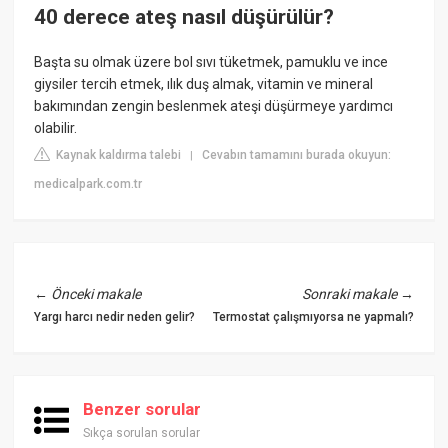
40 derece ateş nasıl düşürülür?
Başta su olmak üzere bol sıvı tüketmek, pamuklu ve ince
giysiler tercih etmek, ılık duş almak, vitamin ve mineral
bakımından zengin beslenmek ateşi düşürmeye yardımcı
olabilir.
Kaynak kaldırma talebi
Cevabın tamamını burada okuyun:
|
medicalpark.com.tr
←
Önceki makale
Sonraki makale
→
Yargı harcı nedir neden gelir?
Termostat çalışmıyorsa ne yapmalı?
Benzer sorular
Sıkça sorulan sorular