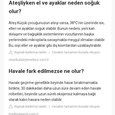
Ateşliyken el ve ayaklar neden soğuk
olur?
Ateş Küçük çocuğunuzun ateşi varsa, 38°C'nin üzerinde ise,
elleri ve ayakları soğuk olabilir. Bunun nedeni, yeni kan
dolaşımı ve bağışıklık sistemlerinin vücutlarının başka
yerlerindeki mikroplarla savaşmakla meşgul olmaları olabilir.
Bu, ısıyı eller ve ayaklar gibi dış kısımlardan uzaklaştırabilir.
Kaynak kaldırma talebi
Cevabın tamamını burada okuyun:
|
istanbulalerjimerkezi.com.tr
Havale fark edilmezse ne olur?
Havale geçirme genellikle beyinde hasar bırakmamakla
birlikte, 30 dakikadan daha uzun süre devam eden havale
nöbetleri, beyinde uzun süreli oksijensiz kalmaya bağlı
olarak kalıcı hasara neden olabilir.
Kaynak kaldırma talebi
Cevabın tamamını burada okuyun:
|
medimagazin.com.tr