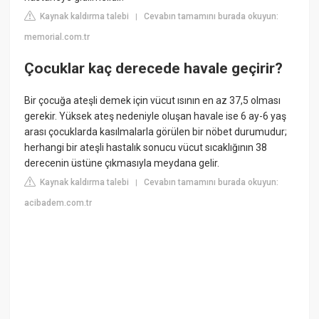
Kaynak kaldırma talebi
Cevabın tamamını burada okuyun:
|
memorial.com.tr
Çocuklar kaç derecede havale geçirir?
Bir çocuğa ateşli demek için vücut ısının en az 37,5 olması
gerekir. Yüksek ateş nedeniyle oluşan havale ise 6 ay-6 yaş
arası çocuklarda kasılmalarla görülen bir nöbet durumudur;
herhangi bir ateşli hastalık sonucu vücut sıcaklığının 38
derecenin üstüne çıkmasıyla meydana gelir.
Kaynak kaldırma talebi
Cevabın tamamını burada okuyun:
|
acibadem.com.tr