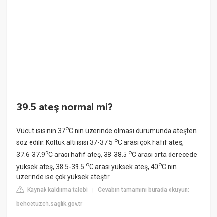
39.5 ateş normal mi?
o
Vücut ısısının 37
C nin üzerinde olması durumunda ateşten
o
söz edilir. Koltuk altı ısısı 37-37.5
C arası çok hafif ateş,
o
o
37.6-37.9
C arası hafif ateş, 38-38.5
C arası orta derecede
o
o
yüksek ateş, 38.5-39.5
C arası yüksek ateş, 40
C nin
üzerinde ise çok yüksek ateştir.
Kaynak kaldırma talebi
Cevabın tamamını burada okuyun:
|
behcetuzch.saglik.gov.tr