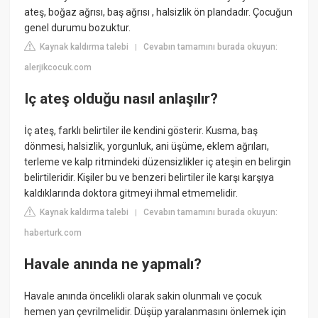
ateş, boğaz ağrısı, baş ağrısı , halsizlik ön plandadır. Çocuğun
genel durumu bozuktur.
Kaynak kaldırma talebi
Cevabın tamamını burada okuyun:
|
alerjikcocuk.com
Iç ateş olduğu nasıl anlaşılır?
İç ateş, farklı belirtiler ile kendini gösterir. Kusma, baş
dönmesi, halsizlik, yorgunluk, ani üşüme, eklem ağrıları,
terleme ve kalp ritmindeki düzensizlikler iç ateşin en belirgin
belirtileridir. Kişiler bu ve benzeri belirtiler ile karşı karşıya
kaldıklarında doktora gitmeyi ihmal etmemelidir.
Kaynak kaldırma talebi
Cevabın tamamını burada okuyun:
|
haberturk.com
Havale anında ne yapmalı?
Havale anında öncelikli olarak sakin olunmalı ve çocuk
hemen yan çevrilmelidir. Düşüp yaralanmasını önlemek için