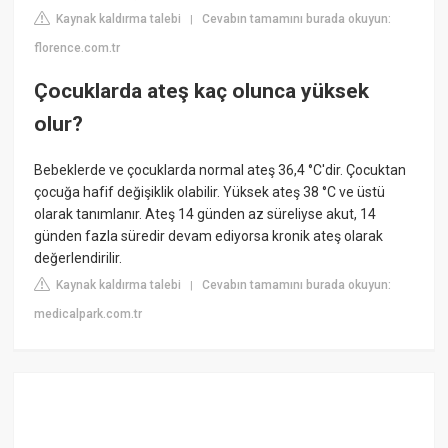
Kaynak kaldırma talebi
Cevabın tamamını burada okuyun:
|
florence.com.tr
Çocuklarda ateş kaç olunca yüksek
olur?
Bebeklerde ve çocuklarda normal ateş 36,4 °C'dir. Çocuktan
çocuğa hafif değişiklik olabilir. Yüksek ateş 38 °C ve üstü
olarak tanımlanır. Ateş 14 günden az süreliyse akut, 14
günden fazla süredir devam ediyorsa kronik ateş olarak
değerlendirilir.
Kaynak kaldırma talebi
Cevabın tamamını burada okuyun:
|
medicalpark.com.tr