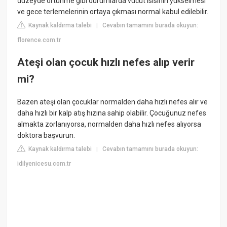
düzeyde örtünme gibi durumlarda vücut ısısının yükselmesi
ve gece terlemelerinin ortaya çıkması normal kabul edilebilir.
Kaynak kaldırma talebi
Cevabın tamamını burada okuyun:
|
florence.com.tr
Ateşi olan çocuk hızlı nefes alıp verir
mi?
Bazen ateşi olan çocuklar normalden daha hızlı nefes alır ve
daha hızlı bir kalp atış hızına sahip olabilir. Çocuğunuz nefes
almakta zorlanıyorsa, normalden daha hızlı nefes alıyorsa
doktora başvurun.
Kaynak kaldırma talebi
Cevabın tamamını burada okuyun:
|
idilyenicesu.com.tr