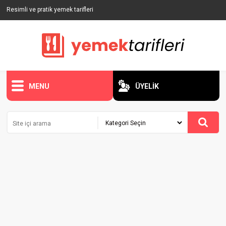
Resimli ve pratik yemek tarifleri
MENU
ÜYELİK