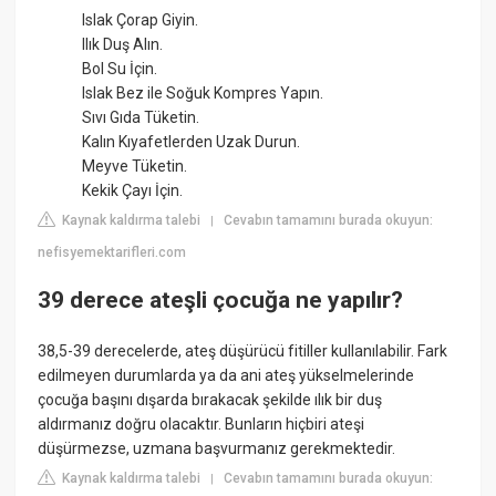
Islak Çorap Giyin.
Ilık Duş Alın.
Bol Su İçin.
Islak Bez ile Soğuk Kompres Yapın.
Sıvı Gıda Tüketin.
Kalın Kıyafetlerden Uzak Durun.
Meyve Tüketin.
Kekik Çayı İçin.
Kaynak kaldırma talebi
Cevabın tamamını burada okuyun:
|
nefisyemektarifleri.com
39 derece ateşli çocuğa ne yapılır?
38,5-39 derecelerde, ateş düşürücü fitiller kullanılabilir. Fark
edilmeyen durumlarda ya da ani ateş yükselmelerinde
çocuğa başını dışarda bırakacak şekilde ılık bir duş
aldırmanız doğru olacaktır. Bunların hiçbiri ateşi
düşürmezse, uzmana başvurmanız gerekmektedir.
Kaynak kaldırma talebi
Cevabın tamamını burada okuyun:
|