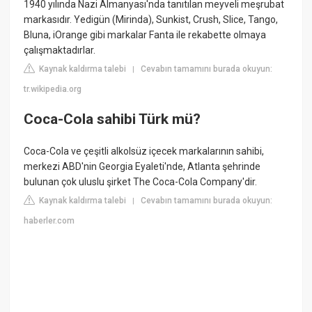
1940 yılında Nazi Almanyası'nda tanıtılan meyveli meşrubat
markasıdır. Yedigün (Mirinda), Sunkist, Crush, Slice, Tango,
Bluna, iOrange gibi markalar Fanta ile rekabette olmaya
çalışmaktadırlar.
Kaynak kaldırma talebi
Cevabın tamamını burada okuyun:
|
tr.wikipedia.org
Coca-Cola sahibi Türk mü?
Coca-Cola ve çeşitli alkolsüz içecek markalarının sahibi,
merkezi ABD'nin Georgia Eyaleti'nde, Atlanta şehrinde
bulunan çok uluslu şirket The Coca-Cola Company'dir.
Kaynak kaldırma talebi
Cevabın tamamını burada okuyun:
|
haberler.com