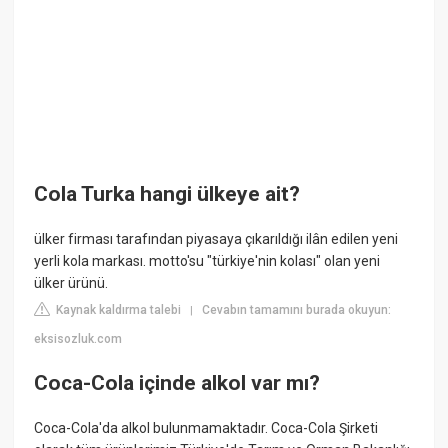
Cola Turka hangi ülkeye ait?
ülker firması tarafından piyasaya çıkarıldığı ilân edilen yeni
yerli kola markası. motto'su "türkiye'nin kolası" olan yeni
ülker ürünü.
Kaynak kaldırma talebi
Cevabın tamamını burada okuyun:
|
eksisozluk.com
Coca-Cola içinde alkol var mı?
Coca-Cola'da alkol bulunmamaktadır. Coca-Cola Şirketi