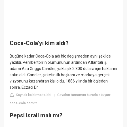
Coca-Cola'yı kim aldı?
Bugüne kadar Coca‑Cola adı hiç değişmeden aynı şekilde
yazıldı. Pemberton'ın ölümününün ardından Atlantalı iş
adamı Asa Griggs Candler, yaklaşık 2.300 dolara işin haklarını
satın aldı. Candler, şirketin ilk başkanı ve markaya gerçek
vizyonunu kazandıran kişi oldu. 1886 yılında bir öğleden
sonra, Eczacı Dr.
Kaynak kaldırma talebi
Cevabın tamamını burada okuyun:
|
coca-cola.com.tr
Pepsi israil malı mı?