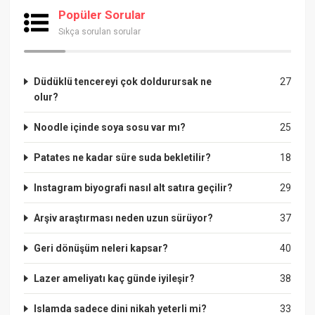
Popüler Sorular
Sıkça sorulan sorular
Düdüklü tencereyi çok doldurursak ne
27
olur?
Noodle içinde soya sosu var mı?
25
Patates ne kadar süre suda bekletilir?
18
Instagram biyografi nasıl alt satıra geçilir?
29
Arşiv araştırması neden uzun sürüyor?
37
Geri dönüşüm neleri kapsar?
40
Lazer ameliyatı kaç günde iyileşir?
38
Islamda sadece dini nikah yeterli mi?
33