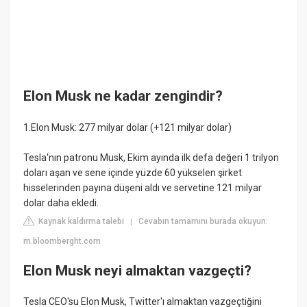
Elon Musk ne kadar zengindir?
1.Elon Musk: 277 milyar dolar (+121 milyar dolar)
Tesla'nın patronu Musk, Ekim ayında ilk defa değeri 1 trilyon
doları aşan ve sene içinde yüzde 60 yükselen şirket
hisselerinden payına düşeni aldı ve servetine 121 milyar
dolar daha ekledi.
Kaynak kaldırma talebi
Cevabın tamamını burada okuyun:
|
m.bloomberght.com
Elon Musk neyi almaktan vazgeçti?
Tesla CEO'su Elon Musk, Twitter'ı almaktan vazgeçtiğini