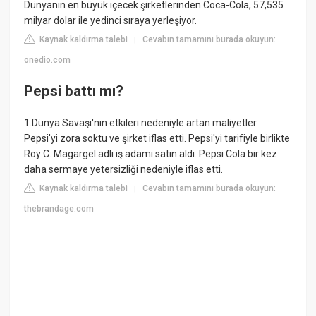
Dünyanın en büyük içecek şirketlerinden Coca-Cola, 57,535
milyar dolar ile yedinci sıraya yerleşiyor.
Kaynak kaldırma talebi
Cevabın tamamını burada okuyun:
|
onedio.com
Pepsi battı mı?
1.Dünya Savaşı'nın etkileri nedeniyle artan maliyetler
Pepsi'yi zora soktu ve şirket iflas etti. Pepsi'yi tarifiyle birlikte
Roy C. Magargel adlı iş adamı satın aldı. Pepsi Cola bir kez
daha sermaye yetersizliği nedeniyle iflas etti.
Kaynak kaldırma talebi
Cevabın tamamını burada okuyun:
|
thebrandage.com