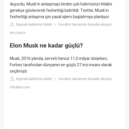
duyurdu. Musk'ın anlaşmayı birden çok hükmünün ihlalini
gerekçe göstererek feshettiği belirtildi. Twitter, Musk'ın
feshettiği anlaşma için yasal işlem başlatmayı planlıyor.
Kaynak kaldırma talebi
Cevabın tamamını burada okuyun:
|
ntv.com.tr
Elon Musk ne kadar güçlü?
Musk, 2016 yılında, serveti henüz 11,5 milyar dolarken,
Forbes tarafından dünyanın en güçlü 21'inci insanı olarak
seçilmişti.
Kaynak kaldırma talebi
Cevabın tamamını burada okuyun:
|
trthaber.com