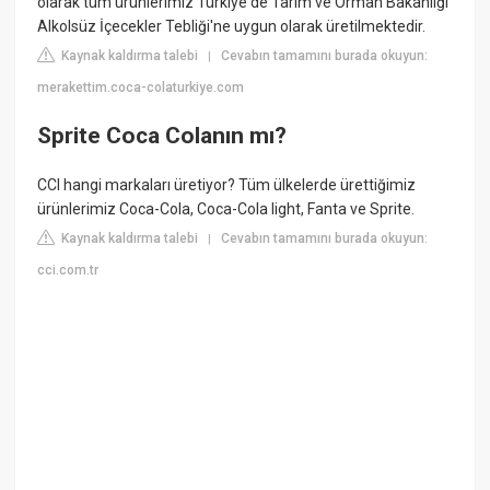
olarak tüm ürünlerimiz Türkiye'de Tarım ve Orman Bakanlığı
Alkolsüz İçecekler Tebliği'ne uygun olarak üretilmektedir.
Kaynak kaldırma talebi
Cevabın tamamını burada okuyun:
|
merakettim.coca-colaturkiye.com
Sprite Coca Colanın mı?
CCI hangi markaları üretiyor? Tüm ülkelerde ürettiğimiz
ürünlerimiz Coca-Cola, Coca-Cola light, Fanta ve Sprite.
Kaynak kaldırma talebi
Cevabın tamamını burada okuyun:
|
cci.com.tr