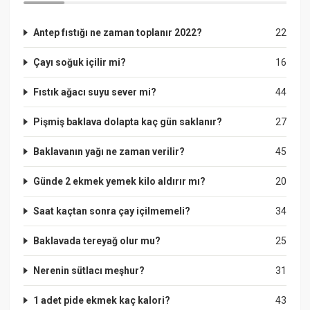
Antep fıstığı ne zaman toplanır 2022?
22
Çayı soğuk içilir mi?
16
Fıstık ağacı suyu sever mi?
44
Pişmiş baklava dolapta kaç gün saklanır?
27
Baklavanın yağı ne zaman verilir?
45
Günde 2 ekmek yemek kilo aldırır mı?
20
Saat kaçtan sonra çay içilmemeli?
34
Baklavada tereyağ olur mu?
25
Nerenin sütlacı meşhur?
31
1 adet pide ekmek kaç kalori?
43