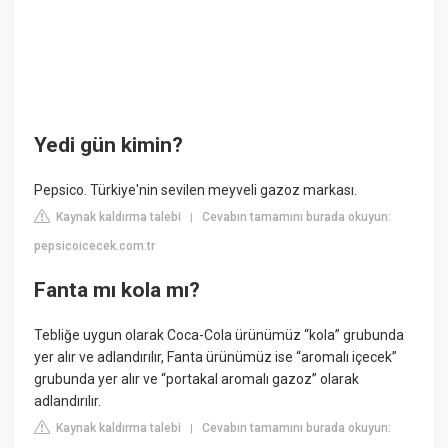
Yedi gün kimin?
Pepsico. Türkiye'nin sevilen meyveli gazoz markası.
Kaynak kaldırma talebi
Cevabın tamamını burada okuyun:
|
pepsicoicecek.com.tr
Fanta mı kola mı?
Tebliğe uygun olarak Coca-Cola ürünümüz “kola” grubunda
yer alır ve adlandırılır, Fanta ürünümüz ise “aromalı içecek”
grubunda yer alır ve “portakal aromalı gazoz” olarak
adlandırılır.
Kaynak kaldırma talebi
Cevabın tamamını burada okuyun:
|