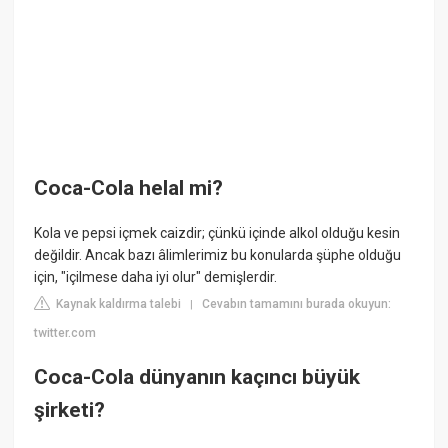
Coca-Cola helal mi?
Kola ve pepsi içmek caizdir; çünkü içinde alkol olduğu kesin
değildir. Ancak bazı âlimlerimiz bu konularda şüphe olduğu
için, "içilmese daha iyi olur" demişlerdir.
Kaynak kaldırma talebi
Cevabın tamamını burada okuyun:
|
twitter.com
Coca-Cola dünyanın kaçıncı büyük
şirketi?