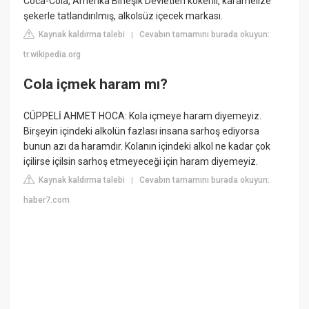
Coca-Cola, Amerika Birleşik Devletleri kökenli, karamelize
şekerle tatlandırılmış, alkolsüz içecek markası.
Kaynak kaldırma talebi
Cevabın tamamını burada okuyun:
|
tr.wikipedia.org
Cola içmek haram mı?
CÜPPELİ AHMET HOCA: Kola içmeye haram diyemeyiz.
Birşeyin içindeki alkolün fazlası insana sarhoş ediyorsa
bunun azı da haramdır. Kolanın içindeki alkol ne kadar çok
içilirse içilsin sarhoş etmeyeceği için haram diyemeyiz.
Kaynak kaldırma talebi
Cevabın tamamını burada okuyun:
|
haber7.com