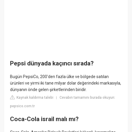
Pepsi dünyada kaçıncı sırada?
Bugün PepsiCo, 200'den fazla ülke ve bölgede satılan
ürünleri ve yirmi iki tane milyar dolar değerindeki markasıyla,
dünyanın önde gelen şirketlerinden biridir.
Kaynak kaldırma talebi
Cevabın tamamını burada okuyun:
|
pepsico.com.tr
Coca-Cola israil malı mı?