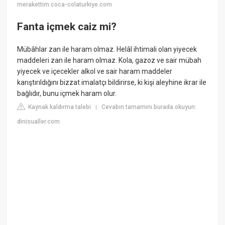
merakettim.coca-colaturkiye.com
Fanta içmek caiz mi?
Mübâhlar zan ile haram olmaz. Helâl ihtimali olan yiyecek
maddeleri zan ile haram olmaz. Kola, gazoz ve sair mübah
yiyecek ve içecekler alkol ve sair haram maddeler
karıştırıldığını bizzat imalatçı bildirirse, ki kişi aleyhine ikrar ile
bağlıdır, bunu içmek haram olur.
Kaynak kaldırma talebi
Cevabın tamamını burada okuyun:
|
dinisualler.com