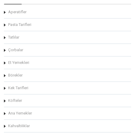
Aperatifler
Pasta Tarifleri
Tatlılar
Çorbalar
Et Yemekleri
Börekler
Kek Tarifleri
Köfteler
Ana Yemekler
Kahvaltılıklar