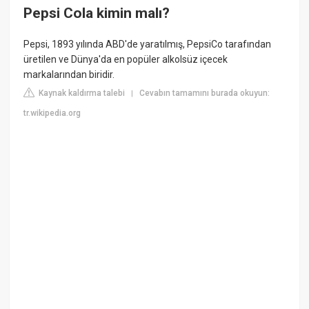
Pepsi Cola kimin malı?
Pepsi, 1893 yılında ABD'de yaratılmış, PepsiCo tarafından
üretilen ve Dünya'da en popüler alkolsüz içecek
markalarından biridir.
Kaynak kaldırma talebi
Cevabın tamamını burada okuyun:
|
tr.wikipedia.org