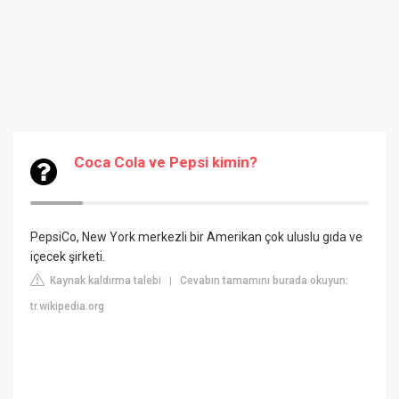
Coca Cola ve Pepsi kimin?
PepsiCo, New York merkezli bir Amerikan çok uluslu gıda ve
içecek şirketi.
Kaynak kaldırma talebi
Cevabın tamamını burada okuyun:
|
tr.wikipedia.org