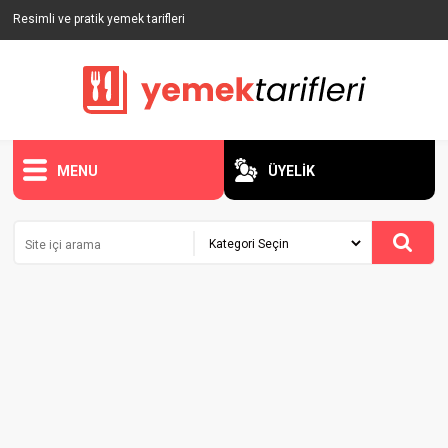
Resimli ve pratik yemek tarifleri
MENU
ÜYELİK