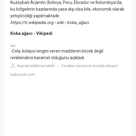
Kuzeybatı Arjantin, Bolivya, Peru, Ekvador ve Kolombiya'da,
bu bölgelerin bazılarında yasa dışı olsa bile, ekonomik olarak
yetiştiriciliği yapılmaktadır.
https://tr.wikipedia.org
› wiki › Koka_ağacı
Koka ağacı - Vikipedi
-Cola, kolaya rengini veren maddenin böcek değil
renklendirici karamel olduğunu açıkladı.
Kaynak kaldırma talebi
Cevabın tamamını burada okuyun:
|
haberturk.com