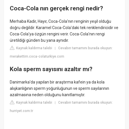
Coca-Cola nın gerçek rengi nedir?
Merhaba Kadir, Hayır, Coca-Cola'nın renginin yeşil olduğu
doğru değildir. Karamel Coca-Cola'daki tek renklendiricidir ve
Coca-Cola'ya özgün rengini verir. Coca-Cola'nın rengi
üretildiği günden bu yana aynıdır.
Kaynak kaldırma talebi
Cevabın tamamını burada okuyun:
|
merakettim.coca-colaturkiye.com
Kola sperm sayısını azaltır mı?
Danimarka'da yapılan bir araştırma kafein ya da kola
alışkanlığının sperm yoğunluğunun ve sperm sayılarının
azalmasına neden olduğunu kanıtlamıştır.
Kaynak kaldırma talebi
Cevabın tamamını burada okuyun:
|
hurriyet.com.tr