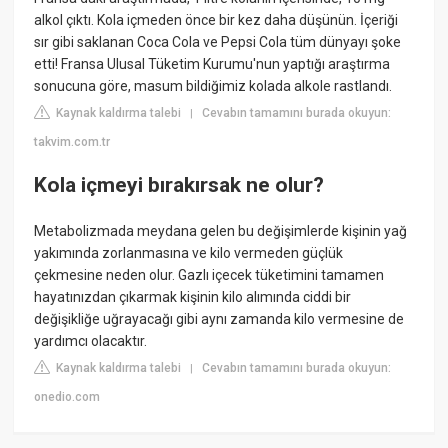
alkol çıktı. Kola içmeden önce bir kez daha düşünün. İçeriği
sır gibi saklanan Coca Cola ve Pepsi Cola tüm dünyayı şoke
etti! Fransa Ulusal Tüketim Kurumu'nun yaptığı araştırma
sonucuna göre, masum bildiğimiz kolada alkole rastlandı.
Kaynak kaldırma talebi
Cevabın tamamını burada okuyun:
|
takvim.com.tr
Kola içmeyi bırakırsak ne olur?
Metabolizmada meydana gelen bu değişimlerde kişinin yağ
yakımında zorlanmasına ve kilo vermeden güçlük
çekmesine neden olur. Gazlı içecek tüketimini tamamen
hayatınızdan çıkarmak kişinin kilo alımında ciddi bir
değişikliğe uğrayacağı gibi aynı zamanda kilo vermesine de
yardımcı olacaktır.
Kaynak kaldırma talebi
Cevabın tamamını burada okuyun:
|
onedio.com