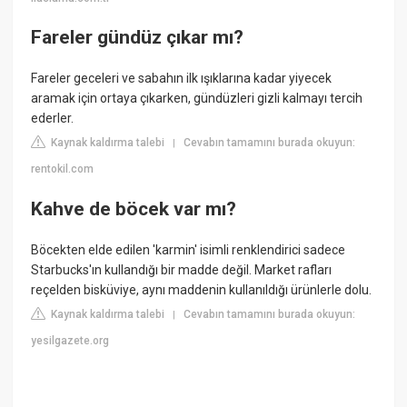
Fareler gündüz çıkar mı?
Fareler geceleri ve sabahın ilk ışıklarına kadar yiyecek
aramak için ortaya çıkarken, gündüzleri gizli kalmayı tercih
ederler.
Kaynak kaldırma talebi
Cevabın tamamını burada okuyun:
|
rentokil.com
Kahve de böcek var mı?
Böcekten elde edilen 'karmin' isimli renklendirici sadece
Starbucks'ın kullandığı bir madde değil. Market rafları
reçelden bisküviye, aynı maddenin kullanıldığı ürünlerle dolu.
Kaynak kaldırma talebi
Cevabın tamamını burada okuyun:
|
yesilgazete.org