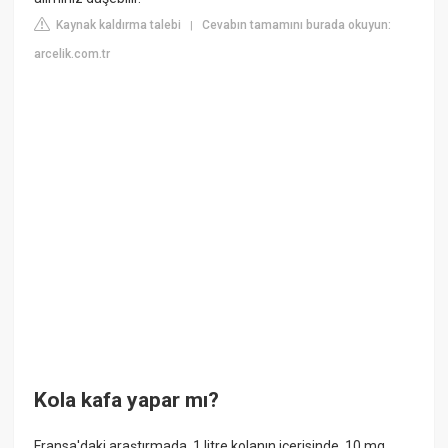
Kaynak kaldırma talebi
Cevabın tamamını burada okuyun:
|
arcelik.com.tr
Kola kafa yapar mı?
Fransa'daki araştırmada, 1 litre kolanın içerisinde, 10 mg