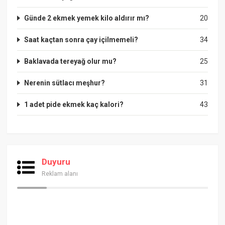
Günde 2 ekmek yemek kilo aldırır mı?
20
Saat kaçtan sonra çay içilmemeli?
34
Baklavada tereyağ olur mu?
25
Nerenin sütlacı meşhur?
31
1 adet pide ekmek kaç kalori?
43
Duyuru
Reklam alanı