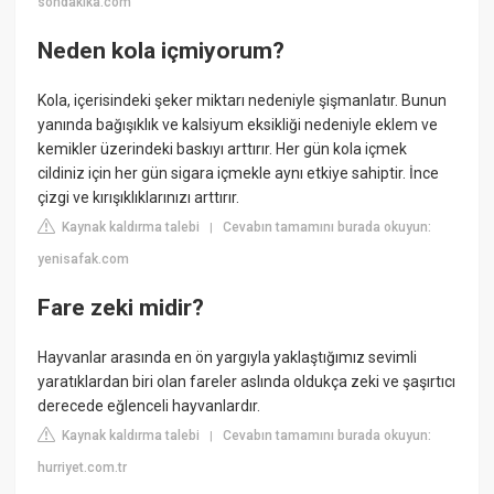
sondakika.com
Neden kola içmiyorum?
Kola, içerisindeki şeker miktarı nedeniyle şişmanlatır. Bunun
yanında bağışıklık ve kalsiyum eksikliği nedeniyle eklem ve
kemikler üzerindeki baskıyı arttırır. Her gün kola içmek
cildiniz için her gün sigara içmekle aynı etkiye sahiptir. İnce
çizgi ve kırışıklıklarınızı arttırır.
Kaynak kaldırma talebi
Cevabın tamamını burada okuyun:
|
yenisafak.com
Fare zeki midir?
Hayvanlar arasında en ön yargıyla yaklaştığımız sevimli
yaratıklardan biri olan fareler aslında oldukça zeki ve şaşırtıcı
derecede eğlenceli hayvanlardır.
Kaynak kaldırma talebi
Cevabın tamamını burada okuyun:
|
hurriyet.com.tr