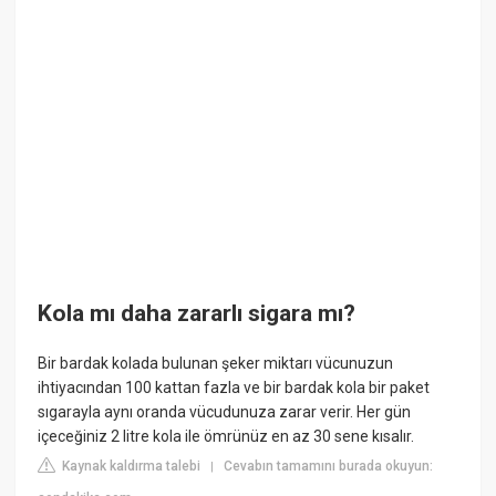
Kola mı daha zararlı sigara mı?
Bir bardak kolada bulunan şeker miktarı vücunuzun
ihtiyacından 100 kattan fazla ve bir bardak kola bir paket
sıgarayla aynı oranda vücudunuza zarar verir. Her gün
içeceğiniz 2 litre kola ile ömrünüz en az 30 sene kısalır.
Kaynak kaldırma talebi
Cevabın tamamını burada okuyun:
|