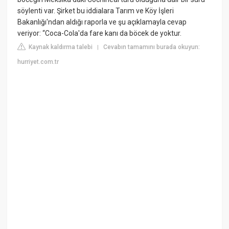
söylenti var. Şirket bu iddialara Tarım ve Köy İşleri
Bakanlığı'ndan aldığı raporla ve şu açıklamayla cevap
veriyor: “Coca-Cola'da fare kanı da böcek de yoktur.
Kaynak kaldırma talebi
Cevabın tamamını burada okuyun:
|
hurriyet.com.tr