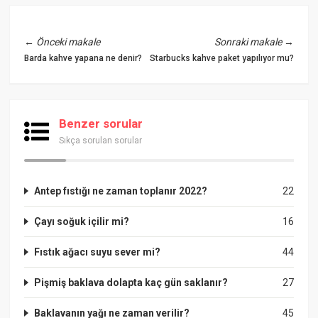
←
Önceki makale
Sonraki makale
→
Barda kahve yapana ne denir?
Starbucks kahve paket yapılıyor mu?
Benzer sorular
Sıkça sorulan sorular
Antep fıstığı ne zaman toplanır 2022?
22
Çayı soğuk içilir mi?
16
Fıstık ağacı suyu sever mi?
44
Pişmiş baklava dolapta kaç gün saklanır?
27
Baklavanın yağı ne zaman verilir?
45