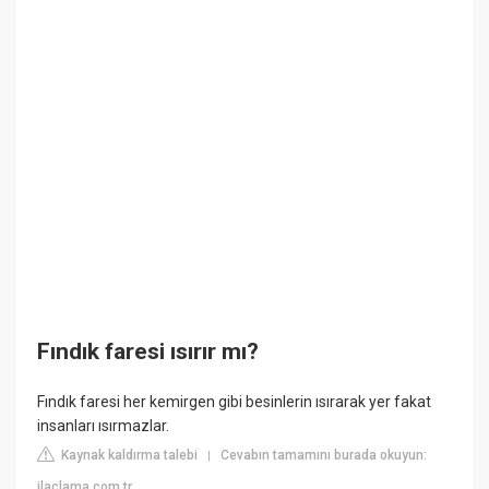
Fındık faresi ısırır mı?
Fındık faresi her kemirgen gibi besinlerin ısırarak yer fakat
insanları ısırmazlar.
Kaynak kaldırma talebi
Cevabın tamamını burada okuyun:
|
ilaclama.com.tr