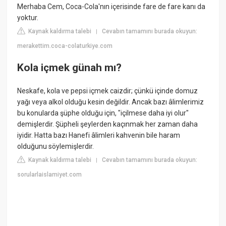
Merhaba Cem, Coca-Cola'nın içerisinde fare de fare kanı da
yoktur.
Kaynak kaldırma talebi
Cevabın tamamını burada okuyun:
|
merakettim.coca-colaturkiye.com
Kola içmek günah mı?
Neskafe, kola ve pepsi içmek caizdir; çünkü içinde domuz
yağı veya alkol olduğu kesin değildir. Ancak bazı âlimlerimiz
bu konularda şüphe olduğu için, "içilmese daha iyi olur"
demişlerdir. Şüpheli şeylerden kaçınmak her zaman daha
iyidir. Hatta bazı Hanefi âlimleri kahvenin bile haram
olduğunu söylemişlerdir.
Kaynak kaldırma talebi
Cevabın tamamını burada okuyun:
|
sorularlaislamiyet.com