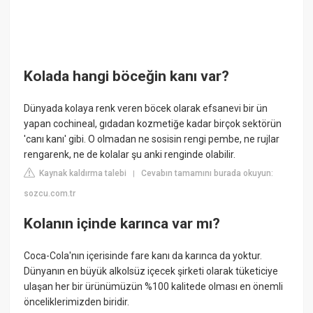
Kolada hangi böceğin kanı var?
Dünyada kolaya renk veren böcek olarak efsanevi bir ün
yapan cochineal, gıdadan kozmetiğe kadar birçok sektörün
'canı kanı' gibi. O olmadan ne sosisin rengi pembe, ne rujlar
rengarenk, ne de kolalar şu anki renginde olabilir.
Kaynak kaldırma talebi
Cevabın tamamını burada okuyun:
|
sozcu.com.tr
Kolanın içinde karınca var mı?
Coca-Cola'nın içerisinde fare kanı da karınca da yoktur.
Dünyanın en büyük alkolsüz içecek şirketi olarak tüketiciye
ulaşan her bir ürünümüzün %100 kalitede olması en önemli
önceliklerimizden biridir.