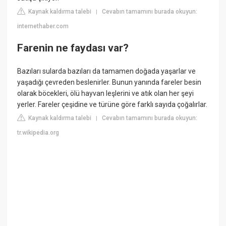
Kaynak kaldırma talebi
Cevabın tamamını burada okuyun:
|
internethaber.com
Farenin ne faydası var?
Bazıları sularda bazıları da tamamen doğada yaşarlar ve
yaşadığı çevreden beslenirler. Bunun yanında fareler besin
olarak böcekleri, ölü hayvan leşlerini ve atık olan her şeyi
yerler. Fareler çeşidine ve türüne göre farklı sayıda çoğalırlar.
Kaynak kaldırma talebi
Cevabın tamamını burada okuyun:
|
tr.wikipedia.org