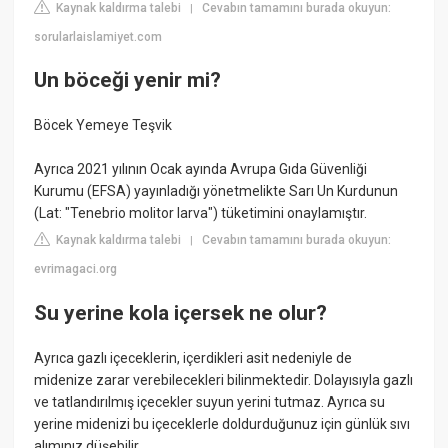
Kaynak kaldırma talebi
Cevabın tamamını burada okuyun:
|
sorularlaislamiyet.com
Un böceği yenir mi?
Böcek Yemeye Teşvik
Ayrıca 2021 yılının Ocak ayında Avrupa Gıda Güvenliği
Kurumu (EFSA) yayınladığı yönetmelikte Sarı Un Kurdunun
(Lat: "Tenebrio molitor larva") tüketimini onaylamıştır.
Kaynak kaldırma talebi
Cevabın tamamını burada okuyun:
|
evrimagaci.org
Su yerine kola içersek ne olur?
Ayrıca gazlı içeceklerin, içerdikleri asit nedeniyle de
midenize zarar verebilecekleri bilinmektedir. Dolayısıyla gazlı
ve tatlandırılmış içecekler suyun yerini tutmaz. Ayrıca su
yerine midenizi bu içeceklerle doldurduğunuz için günlük sıvı
alımınız düşebilir.