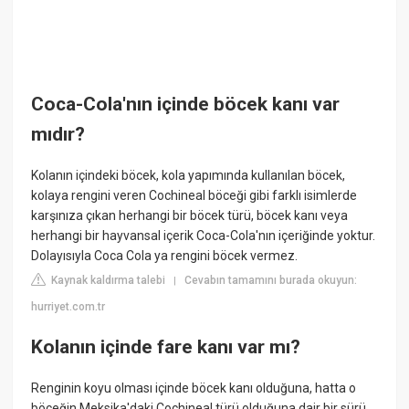
Coca-Cola'nın içinde böcek kanı var
mıdır?
Kolanın içindeki böcek, kola yapımında kullanılan böcek,
kolaya rengini veren Cochineal böceği gibi farklı isimlerde
karşınıza çıkan herhangi bir böcek türü, böcek kanı veya
herhangi bir hayvansal içerik Coca-Cola'nın içeriğinde yoktur.
Dolayısıyla Coca Cola ya rengini böcek vermez.
Kaynak kaldırma talebi
Cevabın tamamını burada okuyun:
|
hurriyet.com.tr
Kolanın içinde fare kanı var mı?
Renginin koyu olması içinde böcek kanı olduğuna, hatta o
böceğin Meksika'daki Cochineal türü olduğuna dair bir sürü