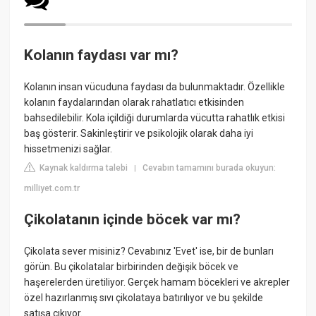
Kolanın faydası var mı?
Kolanın insan vücuduna faydası da bulunmaktadır. Özellikle
kolanın faydalarından olarak rahatlatıcı etkisinden
bahsedilebilir. Kola içildiği durumlarda vücutta rahatlık etkisi
baş gösterir. Sakinleştirir ve psikolojik olarak daha iyi
hissetmenizi sağlar.
Kaynak kaldırma talebi
Cevabın tamamını burada okuyun:
|
milliyet.com.tr
Çikolatanın içinde böcek var mı?
Çikolata sever misiniz? Cevabınız 'Evet' ise, bir de bunları
görün. Bu çikolatalar birbirinden değişik böcek ve
haşerelerden üretiliyor. Gerçek hamam böcekleri ve akrepler
özel hazırlanmış sıvı çikolataya batırılıyor ve bu şekilde
satışa çıkıyor.