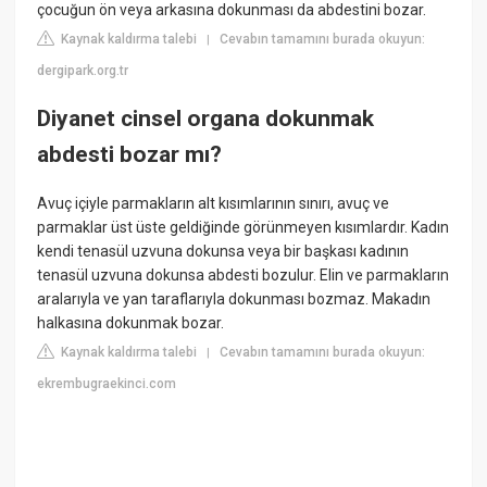
çocuğun ön veya arkasına dokunması da abdestini bozar.
Kaynak kaldırma talebi
Cevabın tamamını burada okuyun:
|
dergipark.org.tr
Diyanet cinsel organa dokunmak
abdesti bozar mı?
Avuç içiyle parmakların alt kısımlarının sınırı, avuç ve
parmaklar üst üste geldiğinde görünmeyen kısımlardır. Kadın
kendi tenasül uzvuna dokunsa veya bir başkası kadının
tenasül uzvuna dokunsa abdesti bozulur. Elin ve parmakların
aralarıyla ve yan taraflarıyla dokunması bozmaz. Makadın
halkasına dokunmak bozar.
Kaynak kaldırma talebi
Cevabın tamamını burada okuyun:
|
ekrembugraekinci.com