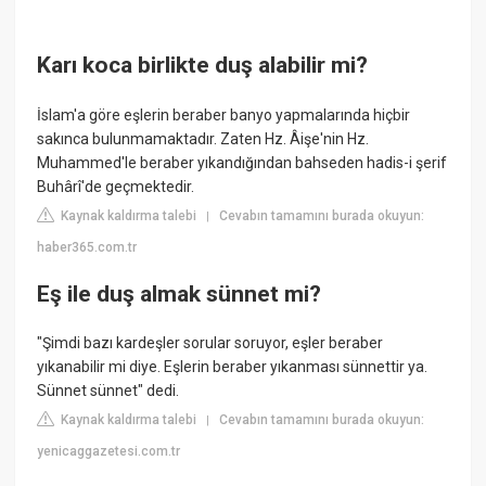
Karı koca birlikte duş alabilir mi?
İslam'a göre eşlerin beraber banyo yapmalarında hiçbir
sakınca bulunmamaktadır. Zaten Hz. Âişe'nin Hz.
Muhammed'le beraber yıkandığından bahseden hadis-i şerif
Buhârî'de geçmektedir.
Kaynak kaldırma talebi
Cevabın tamamını burada okuyun:
|
haber365.com.tr
Eş ile duş almak sünnet mi?
"Şimdi bazı kardeşler sorular soruyor, eşler beraber
yıkanabilir mi diye. Eşlerin beraber yıkanması sünnettir ya.
Sünnet sünnet" dedi.
Kaynak kaldırma talebi
Cevabın tamamını burada okuyun:
|
yenicaggazetesi.com.tr