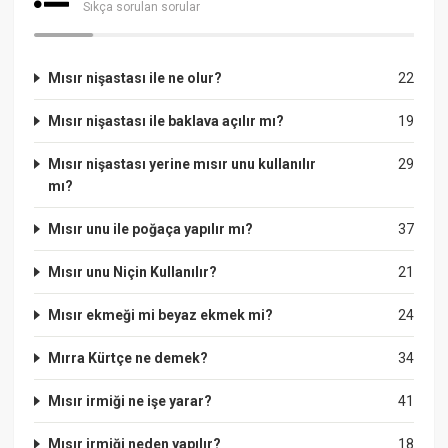
Sıkça sorulan sorular
Mısır nişastası ile ne olur?
22
Mısır nişastası ile baklava açılır mı?
19
Mısır nişastası yerine mısır unu kullanılır
29
mı?
Mısır unu ile poğaça yapılır mı?
37
Mısır unu Niçin Kullanılır?
21
Mısır ekmeği mi beyaz ekmek mi?
24
Mırra Kürtçe ne demek?
34
Mısır irmiği ne işe yarar?
41
Mısır irmiği neden yapılır?
18