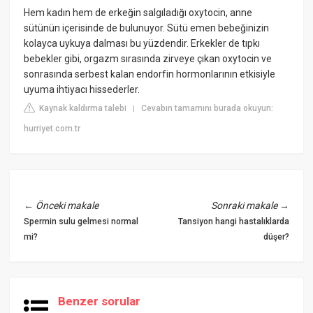
Hem kadın hem de erkeğin salgıladığı oxytocin, anne
sütünün içerisinde de bulunuyor. Sütü emen bebeğinizin
kolayca uykuya dalması bu yüzdendir. Erkekler de tıpkı
bebekler gibi, orgazm sırasında zirveye çıkan oxytocin ve
sonrasında serbest kalan endorfin hormonlarının etkisiyle
uyuma ihtiyacı hissederler.
Kaynak kaldırma talebi
Cevabın tamamını burada okuyun:
|
hurriyet.com.tr
←
Önceki makale
Sonraki makale
→
Spermin sulu gelmesi normal
Tansiyon hangi hastalıklarda
mi?
düşer?
Benzer sorular