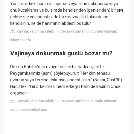
Yani bir erkek, hanımını öperse veya eline dokunursa veya
onu kucaklarsa ve bu sırada kendisinden (penisinden) bir sıvı
gelmezse ve abdestini de bozmazsa, bu takdirde ne
kendisinin, ne de hanımının abdesti bozulur.
Kaynak kaldırma talebi
Cevabın tamamını burada okuyun:
|
islamqa.info
Vajinaya dokunmak guslü bozar mı?
Ümmü Habibe'den rivayet edilen bir hadis-i şerifte
Peygamberimiz (asm) şöylebuyurur: "Her kim tenasül
uzvuna veya fercine dokunsa, abdest alsın.'' (Nesai, Gusl 30).
Hadisteki "ferc" kelimesi hem erkeğin hem de kadının cinsel
organıdır.
Kaynak kaldırma talebi
Cevabın tamamını burada okuyun:
|
sorularlaislamiyet.com