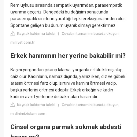
Rem uykusu sırasında sempatik uyarımdan, parasempatik
uyarıma geçeriz. Dengedeki bu değişim sonucunda
parasempatik sinirlerin yarattığı tepki ereksiyona neden olur.
Spontane gelişen bu durum uyanık olmayı gerektirmez.
Kaynak kaldırma talebi
Cevabın tamamını burada okuyun:
|
milliyet.com.tr
Erkek hanımının her yerine bakabilir mi?
Başını yorgandan çıkarıp kılarsa, yorganla örtülü kılmış olup,
caiz olur. Kadınların, namaz dışında, yalnız iken, diz ve göbek
arasını örtmesi farz olup, sırtını ve karnını örtmesi vacip,
başka yerlerini örtmesi edeptir. Erkek erkeğin ve kadın
kadının avret yerlerine de bakmaları haramdır.
Kaynak kaldırma talebi
Cevabın tamamını burada okuyun:
|
m.dinimizislam.com
Cinsel organa parmak sokmak abdesti