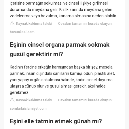
içerisine parmağın sokulması ve cinsel ilişkiye girilmesi
durumunda meydana gelir. Kızlık zarında meydana gelen
zedelenme veya bozulma, kanama olmasına neden olabilir.
Kaynak kaldırma talebi
Cevabın tamamını burada okuyun:
|
banuakcal.com
Eşinin cinsel organa parmak sokmak
gusül gerektirir mi?
Kadının fercine erkeğin kamışından başka bir şey, mesela
parmak, insan dışındaki canlıların kamışı, odun, plastik âlet,
yani yapay orgân sokulması halinde, kadın cinsel doyuma
ulaşırsa cünüp olur ve gusül alması gerekir, aksi halde
gerekmez.
Kaynak kaldırma talebi
Cevabın tamamını burada okuyun:
|
sorularlaislamiyet.com
Eşini elle tatmin etmek günah mı?