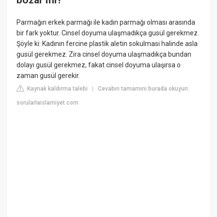
bozar mı?
Parmağın erkek parmağı ile kadın parmağı olması arasında
bir fark yoktur. Cinsel doyuma ulaşmadıkça gusül gerekmez.
Şöyle ki: Kadının fercine plastik aletin sokulması halinde asla
gusül gerekmez. Zira cinsel doyuma ulaşmadıkça bundan
dolayı gusül gerekmez, fakat cinsel doyuma ulaşırsa o
zaman gusül gerekir.
Kaynak kaldırma talebi
Cevabın tamamını burada okuyun:
|
sorularlaislamiyet.com