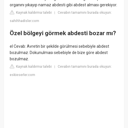
organını yıkayıp namaz abdesti gibi abdest alması gerekiyor.
Kaynak kaldırma talebi
Cevabın tamamını burada okuyun:
|
sahihhadisler.com
Özel bölgeyi görmek abdesti bozar mı?
el Cevab: Avretin bir şekilde görülmesi sebebiyle abdest
bozulmaz. Dokunulması sebebiyle de bize göre abdest
bozulmaz.
Kaynak kaldırma talebi
Cevabın tamamını burada okuyun:
|
eskieserler.com