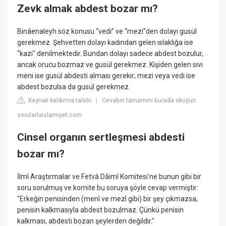
Zevk almak abdest bozar mı?
Binâenaleyh söz konusu “vedi” ve “mezi”den dolayı gusül
gerekmez. Şehvetten dolayı kadından gelen ıslaklığa ise
"kazi" denilmektedir. Bundan dolayı sadece abdest bozulur,
ancak orucu bozmaz ve gusül gerekmez. Kişiden gelen sıvı
meni ise gusül abdesti alması gerekir; mezi veya vedi ise
abdest bozulsa da gusül gerekmez.
Kaynak kaldırma talebi
Cevabın tamamını burada okuyun:
|
sorularlaislamiyet.com
Cinsel organın sertleşmesi abdesti
bozar mı?
İlmî Araştırmalar ve Fetvâ Dâimî Komitesi'ne bunun gibi bir
soru sorulmuş ve komite bu soruya şöyle cevap vermiştir:
"Erkeğin penisinden (menî ve mezî gibi) bir şey çıkmazsa,
penisin kalkmasıyla abdest bozulmaz. Çünkü penisin
kalkması, abdesti bozan şeylerden değildir."