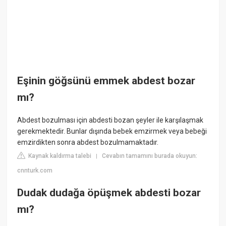
Eşinin göğsünü emmek abdest bozar
mı?
Abdest bozulması için abdesti bozan şeyler ile karşılaşmak
gerekmektedir. Bunlar dışında bebek emzirmek veya bebeği
emzirdikten sonra abdest bozulmamaktadır.
Kaynak kaldırma talebi
Cevabın tamamını burada okuyun:
|
cnnturk.com
Dudak dudağa öpüşmek abdesti bozar
mı?