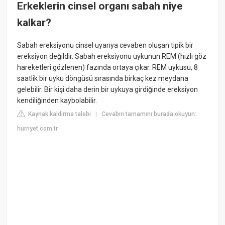
Erkeklerin cinsel organı sabah niye
kalkar?
Sabah ereksiyonu cinsel uyarıya cevaben oluşan tipik bir
ereksiyon değildir. Sabah ereksiyonu uykunun REM (hızlı göz
hareketleri gözlenen) fazında ortaya çıkar. REM uykusu, 8
saatlik bir uyku döngüsü sırasında birkaç kez meydana
gelebilir. Bir kişi daha derin bir uykuya girdiğinde ereksiyon
kendiliğinden kaybolabilir.
Kaynak kaldırma talebi
Cevabın tamamını burada okuyun:
|
hurriyet.com.tr