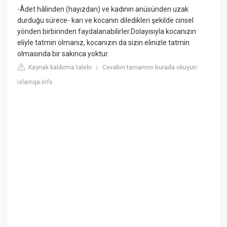
-Âdet hâlinden (hayızdan) ve kadının anüsünden uzak
durduğu sürece- karı ve kocanın diledikleri şekilde cinsel
yönden birbirinden faydalanabilirler.Dolayısıyla kocanızın
eliyle tatmin olmanız, kocanızın da sizin elinizle tatmin
olmasında bir sakınca yoktur.
Kaynak kaldırma talebi
Cevabın tamamını burada okuyun:
|
islamqa.info