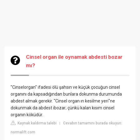
Cinsel organ ile oynamak abdesti bozar
mı?
"Cinselorgan" ifadesi ölü şahsın ve küçük çocuğun cinsel
organını da kapsadığından bunlara dokunma durumunda
abdest almak gerekir. "Cinsel organ ın kesilme yeri"ne
dokunmak da abdest ibozar; çünkü kalan kısım cinsel
organın köküdür.
Kaynak kaldırma talebi
Cevabın tamamını burada okuyun:
|
normalift.com