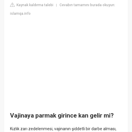
Kaynak kaldırma talebi
Cevabın tamamını burada okuyun:
|
islamqa.info
Vajinaya parmak girince kan gelir mi?
Kızlık zarı zedelenmesi, vajinanın şiddetli bir darbe alması,