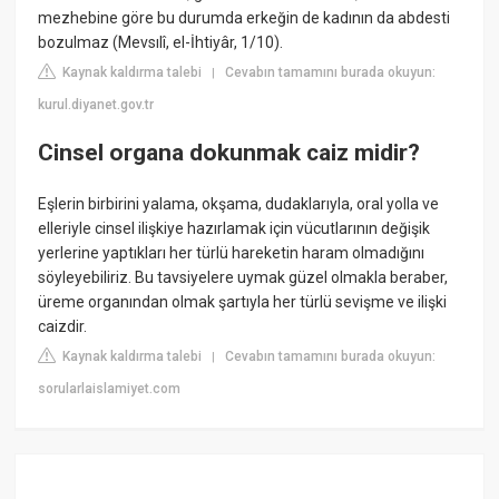
mezhebine göre bu durumda erkeğin de kadının da abdesti
bozulmaz (Mevsılî, el-İhtiyâr, 1/10).
Kaynak kaldırma talebi
Cevabın tamamını burada okuyun:
|
kurul.diyanet.gov.tr
Cinsel organa dokunmak caiz midir?
Eşlerin birbirini yalama, okşama, dudaklarıyla, oral yolla ve
elleriyle cinsel ilişkiye hazırlamak için vücutlarının değişik
yerlerine yaptıkları her türlü hareketin haram olmadığını
söyleyebiliriz. Bu tavsiyelere uymak güzel olmakla beraber,
üreme organından olmak şartıyla her türlü sevişme ve ilişki
caizdir.
Kaynak kaldırma talebi
Cevabın tamamını burada okuyun:
|
sorularlaislamiyet.com