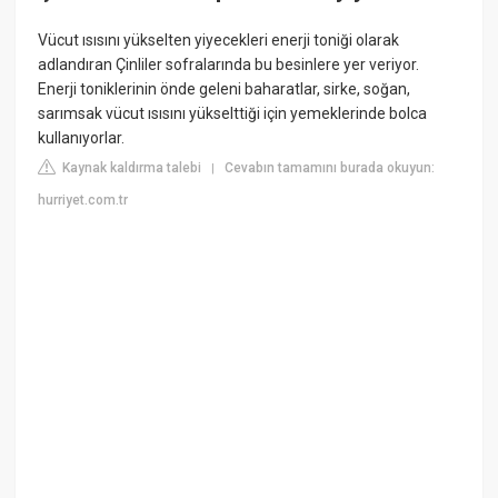
Vücut ısısını yükselten yiyecekleri enerji toniği olarak
adlandıran Çinliler sofralarında bu besinlere yer veriyor.
Enerji toniklerinin önde geleni baharatlar, sirke, soğan,
sarımsak vücut ısısını yükselttiği için yemeklerinde bolca
kullanıyorlar.
Kaynak kaldırma talebi
Cevabın tamamını burada okuyun:
|
hurriyet.com.tr