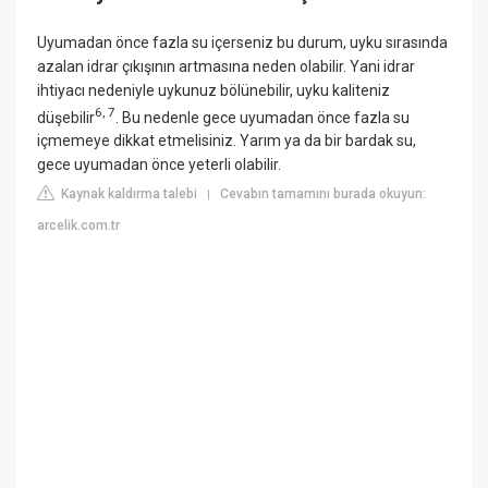
Uyumadan önce fazla su içerseniz bu durum, uyku sırasında
azalan idrar çıkışının artmasına neden olabilir. Yani idrar
ihtiyacı nedeniyle uykunuz bölünebilir, uyku kaliteniz
6
,
7
düşebilir
. Bu nedenle gece uyumadan önce fazla su
içmemeye dikkat etmelisiniz. Yarım ya da bir bardak su,
gece uyumadan önce yeterli olabilir.
Kaynak kaldırma talebi
Cevabın tamamını burada okuyun:
|
arcelik.com.tr