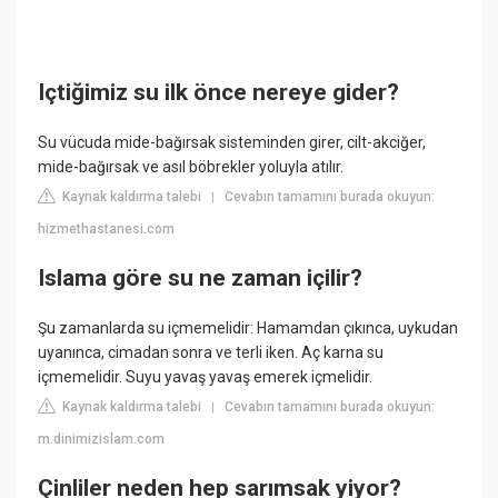
Içtiğimiz su ilk önce nereye gider?
Su vücuda mide-bağırsak sisteminden girer, cilt-akciğer,
mide-bağırsak ve asıl böbrekler yoluyla atılır.
Kaynak kaldırma talebi
Cevabın tamamını burada okuyun:
|
hizmethastanesi.com
Islama göre su ne zaman içilir?
Şu zamanlarda su içmemelidir: Hamamdan çıkınca, uykudan
uyanınca, cimadan sonra ve terli iken. Aç karna su
içmemelidir. Suyu yavaş yavaş emerek içmelidir.
Kaynak kaldırma talebi
Cevabın tamamını burada okuyun:
|
m.dinimizislam.com
Çinliler neden hep sarımsak yiyor?