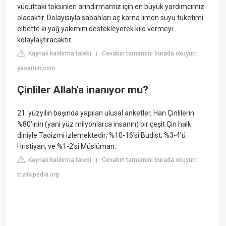
vücuttaki toksinleri arındırmamız için en büyük yardımcımız
olacaktır. Dolayısıyla sabahları aç karna limon suyu tüketimi
elbette ki yağ yakımını destekleyerek kilo vermeyi
kolaylaştıracaktır.
Kaynak kaldırma talebi
Cevabın tamamını burada okuyun:
|
yasemin.com
Çinliler Allah'a inanıyor mu?
21. yüzyılın başında yapılan ulusal anketler, Han Çinlilerin
%80'inin (yani yüz milyonlarca insanın) bir çeşit Çin halk
diniyle Taoizmi izlemektedir; %10-16'si Budist; %3-4'ü
Hristiyan; ve %1-2'si Müslüman.
Kaynak kaldırma talebi
Cevabın tamamını burada okuyun:
|
tr.wikipedia.org