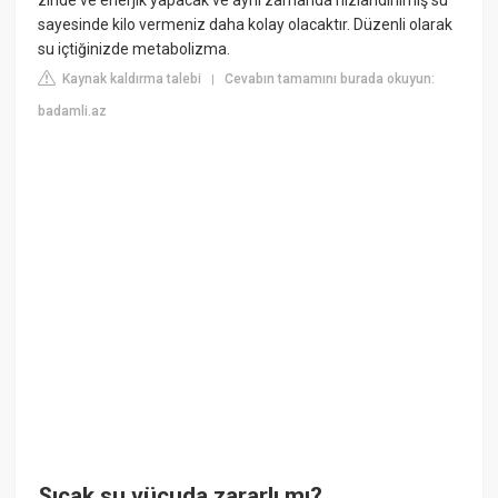
sayesinde kilo vermeniz daha kolay olacaktır. Düzenli olarak
su içtiğinizde metabolizma.
Kaynak kaldırma talebi
Cevabın tamamını burada okuyun:
|
badamli.az
Sıcak su vücuda zararlı mı?