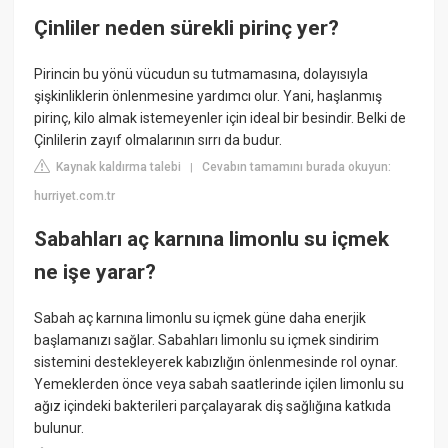
Çinliler neden sürekli pirinç yer?
Pirincin bu yönü vücudun su tutmamasına, dolayısıyla
şişkinliklerin önlenmesine yardımcı olur. Yani, haşlanmış
pirinç, kilo almak istemeyenler için ideal bir besindir. Belki de
Çinlilerin zayıf olmalarının sırrı da budur.
Kaynak kaldırma talebi
Cevabın tamamını burada okuyun:
|
hurriyet.com.tr
Sabahları aç karnına limonlu su içmek
ne işe yarar?
Sabah aç karnına limonlu su içmek güne daha enerjik
başlamanızı sağlar. Sabahları limonlu su içmek sindirim
sistemini destekleyerek kabızlığın önlenmesinde rol oynar.
Yemeklerden önce veya sabah saatlerinde içilen limonlu su
ağız içindeki bakterileri parçalayarak diş sağlığına katkıda
bulunur.