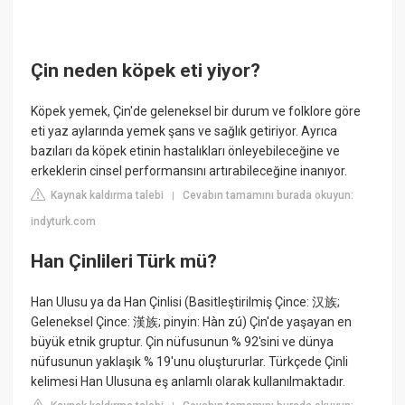
Çin neden köpek eti yiyor?
Köpek yemek, Çin'de geleneksel bir durum ve folklore göre
eti yaz aylarında yemek şans ve sağlık getiriyor. Ayrıca
bazıları da köpek etinin hastalıkları önleyebileceğine ve
erkeklerin cinsel performansını artırabileceğine inanıyor.
Kaynak kaldırma talebi
Cevabın tamamını burada okuyun:
|
indyturk.com
Han Çinlileri Türk mü?
Han Ulusu ya da Han Çinlisi (Basitleştirilmiş Çince: 汉族;
Geleneksel Çince: 漢族; pinyin: Hàn zú) Çin'de yaşayan en
büyük etnik gruptur. Çin nüfusunun % 92'sini ve dünya
nüfusunun yaklaşık % 19'unu oluştururlar. Türkçede Çinli
kelimesi Han Ulusuna eş anlamlı olarak kullanılmaktadır.