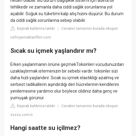
neden olabilir. Bu durum bağışıklık sistemi için adeta bir
tehlikedir ve zamanla daha ciddi sağlık sorunlarına yol
açabilir. Soğuk su tüketimi kalp atış hızını düşürür. Bu durum
da ciddi sağlık sorunlarına sebep olabilir.
Kaynak kaldırma talebi
Cevabın tamamını burada okuyun:
|
nefisyemektarifleri.com
Sıcak su içmek yaşlandırır mı?
Erken yaşlanmanın önüne geçmekToksinleri vücudunuzdan
uzaklaştırmak istemenizin bir sebebi vardır: toksinler sizi
daha hızlı yaşlandırır. Sıcak su içmek elastikliği azalmış ve
serbest radikallerin aşındırdığı deri hücrelerinin kendilerini
yenilemesine yardımcı olur böylece cildiniz daha genç ve
yumuşak görünür.
Kaynak kaldırma talebi
Cevabın tamamını burada okuyun:
|
sozcu.com.tr
Hangi saatte su içilmez?