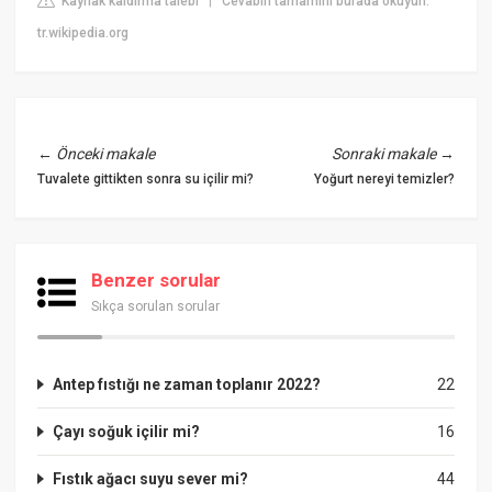
Kaynak kaldırma talebi
Cevabın tamamını burada okuyun:
|
tr.wikipedia.org
←
Önceki makale
Sonraki makale
→
Tuvalete gittikten sonra su içilir mi?
Yoğurt nereyi temizler?
Benzer sorular
Sıkça sorulan sorular
Antep fıstığı ne zaman toplanır 2022?
22
Çayı soğuk içilir mi?
16
Fıstık ağacı suyu sever mi?
44