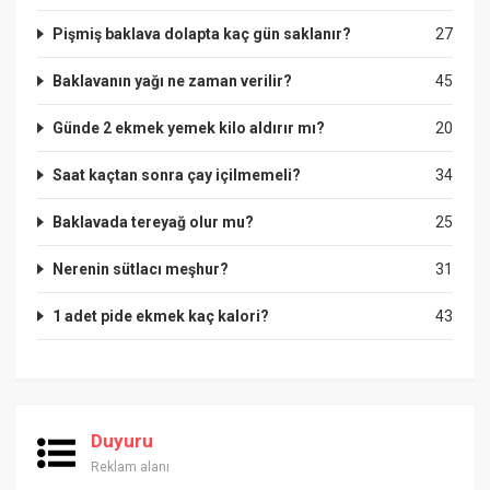
Pişmiş baklava dolapta kaç gün saklanır?
27
Baklavanın yağı ne zaman verilir?
45
Günde 2 ekmek yemek kilo aldırır mı?
20
Saat kaçtan sonra çay içilmemeli?
34
Baklavada tereyağ olur mu?
25
Nerenin sütlacı meşhur?
31
1 adet pide ekmek kaç kalori?
43
Duyuru
Reklam alanı