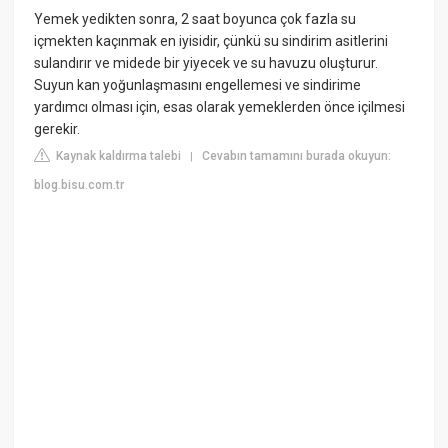
Yemek yedikten sonra, 2 saat boyunca çok fazla su
içmekten kaçınmak en iyisidir, çünkü su sindirim asitlerini
sulandırır ve midede bir yiyecek ve su havuzu oluşturur.
Suyun kan yoğunlaşmasını engellemesi ve sindirime
yardımcı olması için, esas olarak yemeklerden önce içilmesi
gerekir.
Kaynak kaldırma talebi
Cevabın tamamını burada okuyun:
|
blog.bisu.com.tr