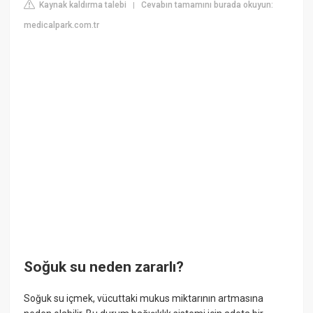
Kaynak kaldırma talebi
Cevabın tamamını burada okuyun:
|
medicalpark.com.tr
Soğuk su neden zararlı?
Soğuk su içmek, vücuttaki mukus miktarının artmasına