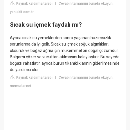
Kaynak kaldırma talebi
Cevabın tamamını burada okuyun:
|
yeniakit.com.tr
Sıcak su içmek faydalı mı?
Ayrıca sıcak su yemeklerden sonra yaşanan hazımsızlık
sorunlarına da iyi gelir. Sıcak su içmek soğuk algınlıkları,
öksürük ve boğaz ağrısı için mükemmel bir doğal çözümdür.
Balgamı çözer ve vücuttan atılmasını kolaylaştırır. Bu sayede
boğazı rahatlatır, ayrıca burun tıkanıklıklarının giderilmesinde
de yardımcı olur.
Kaynak kaldırma talebi
Cevabın tamamını burada okuyun:
|
memurlar.net