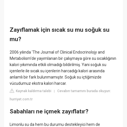
Zayıflamak için sıcak su mu soğuk su
mu?
2006 yılında 'The Journal of Clinical Endocrinolojy and
Metabolism'de yayımlanan bir çalışmaya göre su sıcaklığının
kalori yıkımında etkili olmadığı bildirilmiş. Yani soğuk su
içenlerle ile sıcak su içenlerin harcadığı kalori arasında
anlamlı bir fark bulunmamıştır. Soğuk su içtiğimizde
vücudumuz ekstra kalori harcar.
Kaynak kaldırma talebi
Cevabın tamamını burada okuyun:
|
hurriyet.com.tr
Sabahları ne içmek zayıflatır?
Limonlu su da hem bu durumu destekleyici hem de