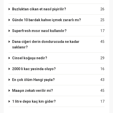
Buzluktan cikan et nasıl pişirilir?
26
Günde 10 bardak kahve içmek zararlı mı?
25
Superfresh mısır nasıl kullanılır?
17
Dana ciğeri derin dondurucuda ne kadar
45
saklanır?
Cinsel koğuşu nedir?
29
2000 li kac yasinda oluyo?
16
En çok ölüm Hangi yaşta?
43
Maaşın zekatı verilir mi?
45
1 litre depo kaç km gider?
17