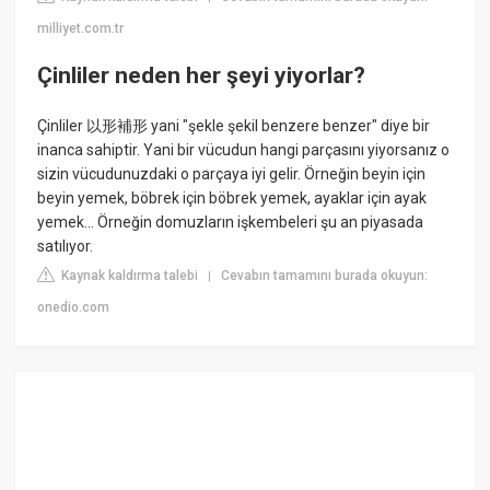
milliyet.com.tr
Çinliler neden her şeyi yiyorlar?
Çinliler 以形補形 yani "şekle şekil benzere benzer" diye bir
inanca sahiptir. Yani bir vücudun hangi parçasını yiyorsanız o
sizin vücudunuzdaki o parçaya iyi gelir. Örneğin beyin için
beyin yemek, böbrek için böbrek yemek, ayaklar için ayak
yemek... Örneğin domuzların işkembeleri şu an piyasada
satılıyor.
Kaynak kaldırma talebi
Cevabın tamamını burada okuyun:
|
onedio.com