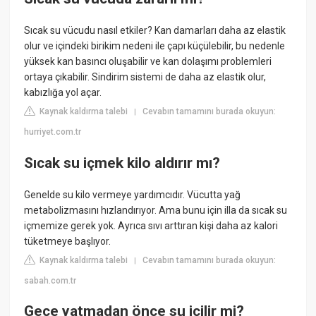
Sıcak su vücudu nasıl etkiler? Kan damarları daha az elastik
olur ve içindeki birikim nedeni ile çapı küçülebilir, bu nedenle
yüksek kan basıncı oluşabilir ve kan dolaşımı problemleri
ortaya çıkabilir. Sindirim sistemi de daha az elastik olur,
kabızlığa yol açar.
Kaynak kaldırma talebi
Cevabın tamamını burada okuyun:
|
hurriyet.com.tr
Sıcak su içmek kilo aldırır mı?
Genelde su kilo vermeye yardımcıdır. Vücutta yağ
metabolizmasını hızlandırıyor. Ama bunu için illa da sıcak su
içmemize gerek yok. Ayrıca sıvı arttıran kişi daha az kalori
tüketmeye başlıyor.
Kaynak kaldırma talebi
Cevabın tamamını burada okuyun:
|
sabah.com.tr
Gece yatmadan önce su içilir mi?