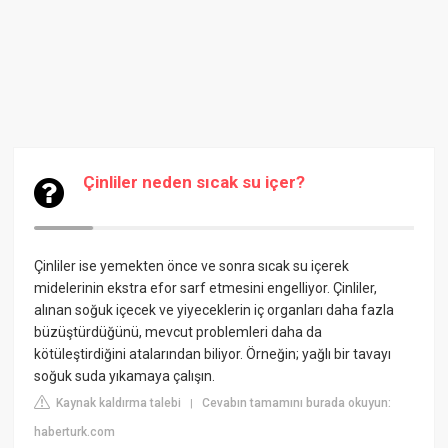
Çinliler neden sıcak su içer?
Çinliler ise yemekten önce ve sonra sıcak su içerek
midelerinin ekstra efor sarf etmesini engelliyor. Çinliler,
alınan soğuk içecek ve yiyeceklerin iç organları daha fazla
büzüştürdüğünü, mevcut problemleri daha da
kötüleştirdiğini atalarından biliyor. Örneğin; yağlı bir tavayı
soğuk suda yıkamaya çalışın.
Kaynak kaldırma talebi
Cevabın tamamını burada okuyun:
|
haberturk.com