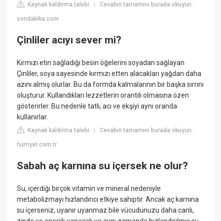
Kaynak kaldırma talebi
Cevabın tamamını burada okuyun:
|
sondakika.com
Çinliler acıyı sever mi?
Kırmızı etin sağladığı besin öğelerini soyadan sağlayan
Çinliler, soya sayesinde kırmızı etten alacakları yağdan daha
azını almış olurlar. Bu da formda kalmalarının bir başka sırrını
oluşturur. Kullandıkları lezzetlerin orantılı olmasına özen
gösterirler. Bu nedenle tatlı, acı ve ekşiyi aynı oranda
kullanırlar.
Kaynak kaldırma talebi
Cevabın tamamını burada okuyun:
|
hurriyet.com.tr
Sabah aç karnına su içersek ne olur?
Su, içerdiği birçok vitamin ve mineral nedeniyle
metabolizmayı hızlandırıcı etkiye sahiptir. Ancak aç karnına
su içerseniz, uyanır uyanmaz bile vücudunuzu daha canlı,
zinde ve enerjik yapacak ve aynı zamanda hızlandırılmış su