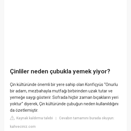
Çinliler neden çubukla yemek yiyor?
Çin kültüründe önemli bir yere sahip olan Konfiçyüs “Onurlu
bir adam, mezbahayla mutfağı birbirinden uzak tutar ve
yemeğe saygı gösterir. Sofrada hiçbir zaman bıçakların yeri
yoktur” diyerek, Çin kültüründe çubuğun neden kullanıldığını
da özetlemiştir.
Kaynak kaldırma talebi
Cevabın tamamını burada okuyun:
|
kahveciniz.com