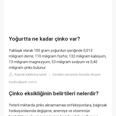
Yoğurtta ne kadar çinko var?
Yaklaşık olarak 100 gram yoğurdun içeriğinde 0,013
miligram demir, 110 miligram fosfor, 132 miligram kalsiyum,
13 miligram magnezyum, 53 miligram sodyum ve 0,40
miligram çinko bulunur.
Kaynak kaldırma talebi
Cevabın tamamını burada okuyun:
|
medicalpark.com.tr
Çinko eksikliğinin belirtileri nelerdir?
Yeterli miktarda çinko alınamaması enfeksiyonlara, bağırsak
fonksiyonlarında değişime, anemiye ve otoimmün