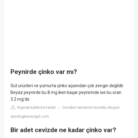
Peynirde çinko var mı?
Süt ürünleri ve yumurta çinko açısından çok zengin değildir.
Beyaz peynirde bu 8 mg iken kaşar peynirinde ise bu oran
3.2 mg'dır.
Kaynak kaldırma talebi
Cevabın tamamını burada okuyun:
|
aysetugbasengel.com
Bir adet cevizde ne kadar çinko var?