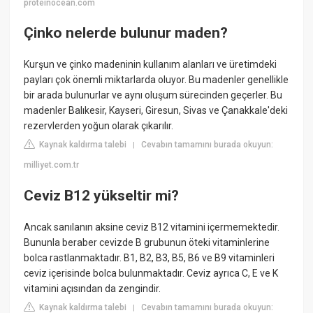
proteinocean.com
Çinko nelerde bulunur maden?
Kurşun ve çinko madeninin kullanım alanları ve üretimdeki
payları çok önemli miktarlarda oluyor. Bu madenler genellikle
bir arada bulunurlar ve aynı oluşum sürecinden geçerler. Bu
madenler Balıkesir, Kayseri, Giresun, Sivas ve Çanakkale'deki
rezervlerden yoğun olarak çıkarılır.
Kaynak kaldırma talebi
Cevabın tamamını burada okuyun:
|
milliyet.com.tr
Ceviz B12 yükseltir mi?
Ancak sanılanın aksine ceviz B12 vitamini içermemektedir.
Bununla beraber cevizde B grubunun öteki vitaminlerine
bolca rastlanmaktadır. B1, B2, B3, B5, B6 ve B9 vitaminleri
ceviz içerisinde bolca bulunmaktadır. Ceviz ayrıca C, E ve K
vitamini açısından da zengindir.
Kaynak kaldırma talebi
Cevabın tamamını burada okuyun:
|