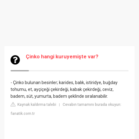
Çinko hangi kuruyemişte var?
- Çinko bulunan besinler; karides, balık, istiridye, buğday
tohumu, et, ayçiçeği çekirdeği, kabak çekirdeği, ceviz,
badem, süt, yumurta, badem şeklinde sıralanabilir.
Kaynak kaldırma talebi
Cevabın tamamını burada okuyun:
|
fanatik.com.tr