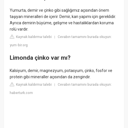
Yumurta, demir ve çinko gibi sağlığımız açısından önem
taşıyan mineralleri de içerir. Demir, kan yapımı için gereklidir.
Ayrıca demirin büyüme, gelişme ve hastalıklardan koruma
rolü vardır.
Kaynak kaldırma talebi
Cevabın tamamını burada okuyun:
|
yum-bir.org
Limonda çinko var mı?
Kalsiyum, demir, magnezyum, potasyum, çinko, fosfor ve
protein gibi mineraller açısından da zengindir.
Kaynak kaldırma talebi
Cevabın tamamını burada okuyun:
|
haberturk.com