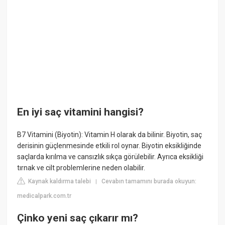
En iyi saç vitamini hangisi?
B7 Vitamini (Biyotin): Vitamin H olarak da bilinir. Biyotin, saç
derisinin güçlenmesinde etkili rol oynar. Biyotin eksikliğinde
saçlarda kırılma ve cansızlık sıkça görülebilir. Ayrıca eksikliği
tırnak ve cilt problemlerine neden olabilir.
Kaynak kaldırma talebi
Cevabın tamamını burada okuyun:
|
medicalpark.com.tr
Çinko yeni saç çıkarır mı?