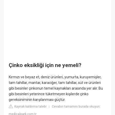
Çinko eksikliği için ne yemeli?
Kırmızı ve beyaz et, deniz ürünleri, yumurta, kuruyemişler,
tam tahıllar, mantar, karaciğer, tam tahıllar, süt ve ürünleri
gibi besinler çinkonun temel kaynakları arasında yer alır. Bu
gibi besinleri yeterince tüketmeyen kişilerde çinko
gereksiniminin karşılanması güçtür.
Kaynak kaldırma talebi
Cevabın tamamını burada okuyun:
|
medicalpark.com.tr