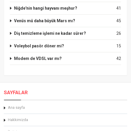
Niğde'nin hangi hayvanı meşhur?
41
Venüs mü daha büyük Mars mı?
45
Diş temizleme işlemi ne kadar sürer?
26
Voleybol pasör döner mi?
15
Modem de VDSL var mı?
42
SAYFALAR
Ana sayfa
Hakkimizda