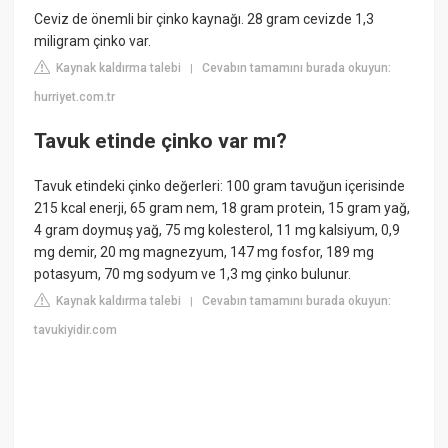
Ceviz de önemli bir çinko kaynağı. 28 gram cevizde 1,3
miligram çinko var.
Kaynak kaldırma talebi
Cevabın tamamını burada okuyun:
|
hurriyet.com.tr
Tavuk etinde çinko var mı?
Tavuk etindeki çinko değerleri: 100 gram tavuğun içerisinde
215 kcal enerji, 65 gram nem, 18 gram protein, 15 gram yağ,
4 gram doymuş yağ, 75 mg kolesterol, 11 mg kalsiyum, 0,9
mg demir, 20 mg magnezyum, 147 mg fosfor, 189 mg
potasyum, 70 mg sodyum ve 1,3 mg çinko bulunur.
Kaynak kaldırma talebi
Cevabın tamamını burada okuyun:
|
tavukiyidir.com