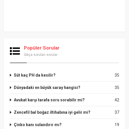
Popüler Sorular
Sıkça sorulan sorular
Süt kaç PH da kesilir?
35
Dünyadaki en büyük saray hangisi?
35
Avukat karşı tarafa soru sorabilir mi?
42
Zencefil bal boğaz iltihabına iyi gelir mi?
37
Çinko kanı sulandırır mı?
19