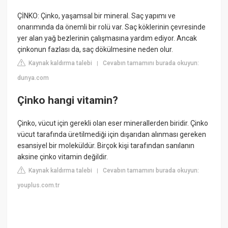
ÇİNKO: Çinko, yaşamsal bir mineral. Saç yapımı ve
onarımında da önemli bir rolü var. Saç köklerinin çevresinde
yer alan yağ bezlerinin çalışmasına yardım ediyor. Ancak
çinkonun fazlası da, saç dökülmesine neden olur.
Kaynak kaldırma talebi
Cevabın tamamını burada okuyun:
|
dunya.com
Çinko hangi vitamin?
Çinko, vücut için gerekli olan eser minerallerden biridir. Çinko
vücut tarafında üretilmediği için dışarıdan alınması gereken
esansiyel bir moleküldür. Birçok kişi tarafından sanılanın
aksine çinko vitamin değildir.
Kaynak kaldırma talebi
Cevabın tamamını burada okuyun:
|
youplus.com.tr