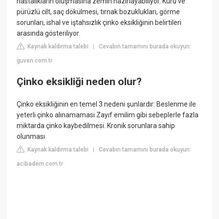
hastalıkların oluşmasına zemin hazırlayabiliyor. Kuru ve
pürüzlü cilt, saç dökülmesi, tırnak bozuklukları, görme
sorunları, ishal ve iştahsızlık çinko eksikliğinin belirtileri
arasında gösteriliyor.
Kaynak kaldırma talebi
Cevabın tamamını burada okuyun:
|
guven.com.tr
Çinko eksikliği neden olur?
Çinko eksikliğinin en temel 3 nedeni şunlardır: Beslenme ile
yeterli çinko alınamaması Zayıf emilim gibi sebeplerle fazla
miktarda çinko kaybedilmesi. Kronik sorunlara sahip
olunması
Kaynak kaldırma talebi
Cevabın tamamını burada okuyun:
|
acibadem.com.tr