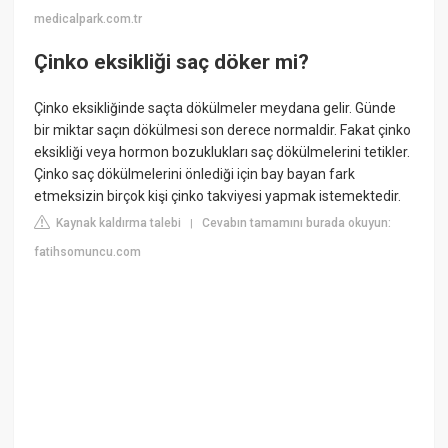
medicalpark.com.tr
Çinko eksikliği saç döker mi?
Çinko eksikliğinde saçta dökülmeler meydana gelir. Günde
bir miktar saçın dökülmesi son derece normaldir. Fakat çinko
eksikliği veya hormon bozuklukları saç dökülmelerini tetikler.
Çinko saç dökülmelerini önlediği için bay bayan fark
etmeksizin birçok kişi çinko takviyesi yapmak istemektedir.
Kaynak kaldırma talebi
Cevabın tamamını burada okuyun:
|
fatihsomuncu.com