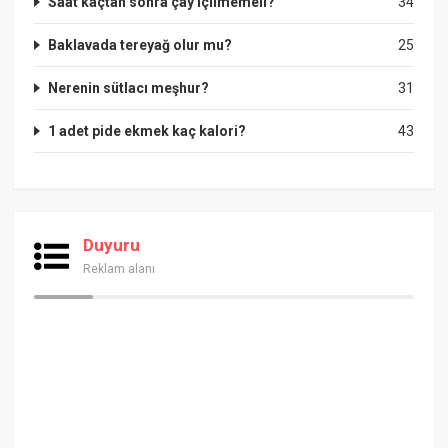
Saat kaçtan sonra çay içilmemeli?
34
Baklavada tereyağ olur mu?
25
Nerenin sütlacı meşhur?
31
1 adet pide ekmek kaç kalori?
43
Duyuru
Reklam alanı