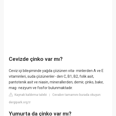
Cevizde çinko var mı?
Ceviz içi bileşiminde yağda çözünen vita- minlerden A ve E
vitaminleri, suda çözünenler- den C, B1, B2, folik asit,
pantotenik asit ve niasin, minerallerden; demir, çinko, bakır,
mag- nezyum ve fosfor bulunmaktadır.
Kaynak kaldırma talebi
Cevabın tamamını burada okuyun:
|
dergipark.org.tr
Yumurta da çinko var mı?