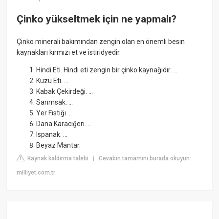
Çinko yükseltmek için ne yapmalı?
Çinko minerali bakımından zengin olan en önemli besin
kaynakları kırmızı et ve istiridyedir.
Hindi Eti. Hindi eti zengin bir çinko kaynağıdır. ...
Kuzu Eti. ...
Kabak Çekirdeği. ...
Sarımsak. ...
Yer Fıstığı ...
Dana Karaciğeri. ...
Ispanak. ...
Beyaz Mantar.
Kaynak kaldırma talebi
Cevabın tamamını burada okuyun:
|
milliyet.com.tr