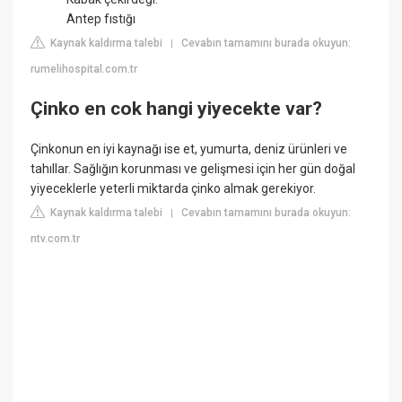
Antep fıstığı
Kaynak kaldırma talebi
Cevabın tamamını burada okuyun:
|
rumelihospital.com.tr
Çinko en cok hangi yiyecekte var?
Çinkonun en iyi kaynağı ise et, yumurta, deniz ürünleri ve
tahıllar. Sağlığın korunması ve gelişmesi için her gün doğal
yiyeceklerle yeterli miktarda çinko almak gerekiyor.
Kaynak kaldırma talebi
Cevabın tamamını burada okuyun:
|
ntv.com.tr