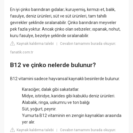
En iyi çinko barındıran gıdalar; kuruyemiş, kırmızı et, balık,
fasulye, deniz ürünleri, süt ve süt ürünleri, tam tahıllı
gevrekler şeklinde sıralanabilir. Çinko barındıran meyveler
pek fazla yoktur. Ancak çinko olan sebzeler; ıspanak, nohut,
kuru fasulye, bezelye şeklinde sıralanabilir.
Kaynak kaldırma talebi
Cevabın tamamını burada okuyun:
|
fanatik.com.tr
B12 ve çinko nelerde bulunur?
B12 vitamini sadece hayvansal kaynaklı besinlerde bulunur.
Karaciğer, dalak gibi sakatatlar.
Midye, istiridye, karides gibi kabuklu deniz ürünleri.
Alabalık, ringa, uskumru ve ton balığı
Süt, yoğurt, peynir.
Yumurta B12 vitaminin en zengin kaynakları arasında
yer alır.
Kaynak kaldırma talebi
Cevabın tamamını burada okuyun:
|