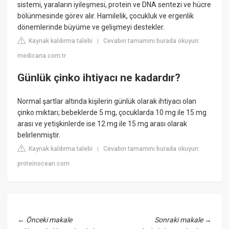
sistemi, yaraların iyileşmesi, protein ve DNA sentezi ve hücre
bölünmesinde görev alır. Hamilelik, çocukluk ve ergenlik
dönemlerinde büyüme ve gelişmeyi destekler.
Kaynak kaldırma talebi
Cevabın tamamını burada okuyun:
|
medicana.com.tr
Günlük çinko ihtiyacı ne kadardır?
Normal şartlar altında kişilerin günlük olarak ihtiyacı olan
çinko miktarı; bebeklerde 5 mg, çocuklarda 10 mg ile 15 mg
arası ve yetişkinlerde ise 12 mg ile 15 mg arası olarak
belirlenmiştir.
Kaynak kaldırma talebi
Cevabın tamamını burada okuyun:
|
proteinocean.com
←
Önceki makale
Sonraki makale
→