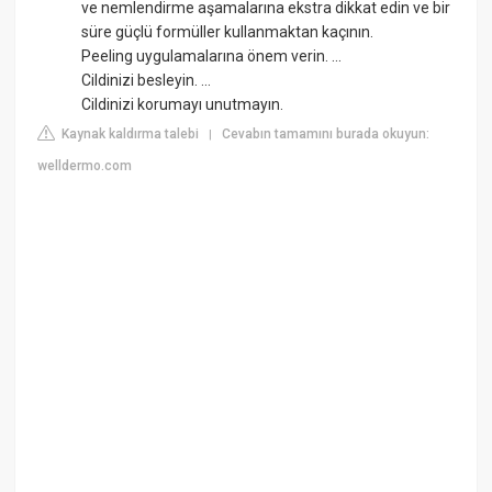
ve nemlendirme aşamalarına ekstra dikkat edin ve bir
süre güçlü formüller kullanmaktan kaçının.
Peeling uygulamalarına önem verin. ...
Cildinizi besleyin. ...
Cildinizi korumayı unutmayın.
Kaynak kaldırma talebi
Cevabın tamamını burada okuyun:
|
welldermo.com