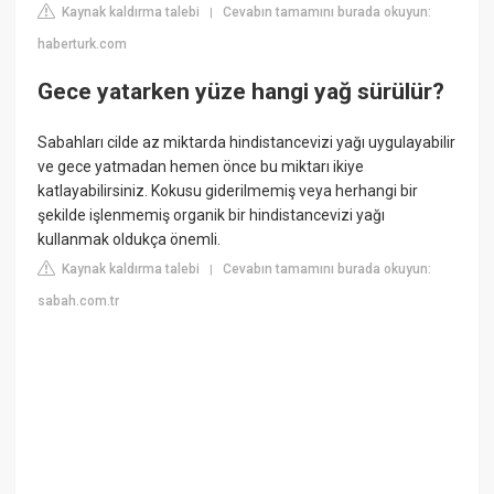
Kaynak kaldırma talebi
Cevabın tamamını burada okuyun:
|
haberturk.com
Gece yatarken yüze hangi yağ sürülür?
Sabahları cilde az miktarda hindistancevizi yağı uygulayabilir
ve gece yatmadan hemen önce bu miktarı ikiye
katlayabilirsiniz. Kokusu giderilmemiş veya herhangi bir
şekilde işlenmemiş organik bir hindistancevizi yağı
kullanmak oldukça önemli.
Kaynak kaldırma talebi
Cevabın tamamını burada okuyun:
|
sabah.com.tr