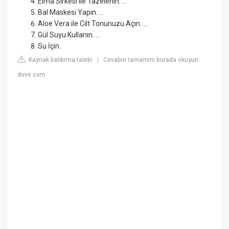
Elma Sirkesi ile Tazelenin. ...
Bal Maskesi Yapın. ...
Aloe Vera ile Cilt Tonunuzu Açın. ...
Gül Suyu Kullanın. ...
Su İçin.
Kaynak kaldırma talebi
Cevabın tamamını burada okuyun:
|
dove.com