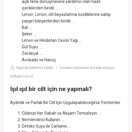
açık tene dönüşmesine yardımcı olan hazır
içeriklerden biridir. ...
Limon. Limon, cilt beyazlatma özelliklerine sahip
yaygın bileşenlerden biridir. ...
Bal. ...
Şeker. ...
Limon ve Hindistan Cevizi Yağı ...
Gül Suyu. ...
Zerdeçal. ...
Avokado ve Havuç
Kaynak kaldırma talebi
Cevabın tamamını burada okuyun:
|
milliyet.com.tr
Işıl ışıl bir cilt için ne yapmalı?
Aydınlık ve Parlak Bir Cilt Için Uygulayabileceğiniz Yöntemler
Cildinizi Her Sabah ve Akşam Temizleyin. ...
Nemlendirici Kullanın. ...
Detoks Suyu ile Canlanın. ...