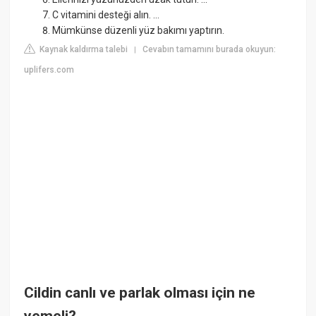
C vitamini desteği alın. ...
Mümkünse düzenli yüz bakımı yaptırın.
Kaynak kaldırma talebi
Cevabın tamamını burada okuyun:
|
uplifers.com
Cildin canlı ve parlak olması için ne