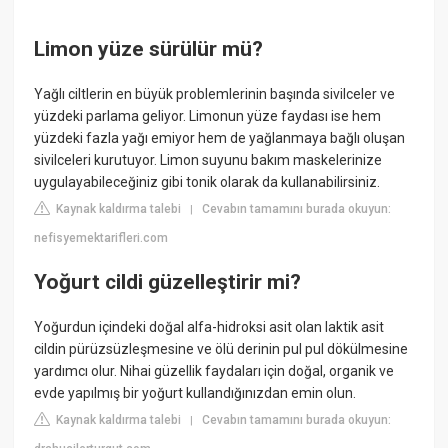
Limon yüze sürülür mü?
Yağlı ciltlerin en büyük problemlerinin başında sivilceler ve
yüzdeki parlama geliyor. Limonun yüze faydası ise hem
yüzdeki fazla yağı emiyor hem de yağlanmaya bağlı oluşan
sivilceleri kurutuyor. Limon suyunu bakım maskelerinize
uygulayabileceğiniz gibi tonik olarak da kullanabilirsiniz.
Kaynak kaldırma talebi
Cevabın tamamını burada okuyun:
|
nefisyemektarifleri.com
Yoğurt cildi güzelleştirir mi?
Yoğurdun içindeki doğal alfa-hidroksi asit olan laktik asit
cildin pürüzsüzleşmesine ve ölü derinin pul pul dökülmesine
yardımcı olur. Nihai güzellik faydaları için doğal, organik ve
evde yapılmış bir yoğurt kullandığınızdan emin olun.
Kaynak kaldırma talebi
Cevabın tamamını burada okuyun:
|