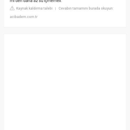
ml'den daha az su içmemeli.
Kaynak kaldırma talebi
Cevabın tamamını burada okuyun:
|
acibadem.com.tr