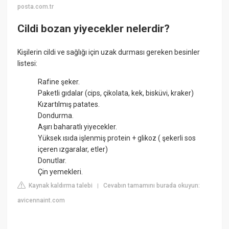
posta.com.tr
Cildi bozan yiyecekler nelerdir?
Kişilerin cildi ve sağlığı için uzak durması gereken besinler
listesi:
Rafine şeker.
Paketli gıdalar (cips, çikolata, kek, bisküvi, kraker)
Kızartılmış patates.
Dondurma.
Aşırı baharatlı yiyecekler.
Yüksek ısıda işlenmiş protein + glikoz ( şekerli sos
içeren ızgaralar, etler)
Donutlar.
Çin yemekleri.
Kaynak kaldırma talebi
Cevabın tamamını burada okuyun:
|
avicennaint.com