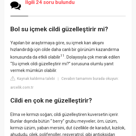
İlgili 24 soru bulundu
Bol su içmek cildi güzelleştirir mi?
Yapılan bir araştırmaya göre, su içmek kan akışını
hızlandırdığı için cilde daha canlı bir görünüm kazandırma
11
konusunda da etkili olabilir
. Dolayısıyla çok merak edilen
“Su içmek cildi güzelleştirir mi?” sorusuna olumlu yanıt
vermek mümkün olabilir.
Kaynak kaldırma talebi
Cevabın tamamını burada okuyun:
|
arcelik.com.tr
Cildi en çok ne güzelleştirir?
Elma ve kırmızı soğan; cildi güzelleştiren kuversetin içerir.
Bunlar dışında bütün “ berry” grubu meyveler; örn; üzüm,
kırmızı üzüm, yaban mersini, dut özellikle de karadut, kızılcık,
ahududu, çilek, polifenoller, resveratrol, gibi antioksidan