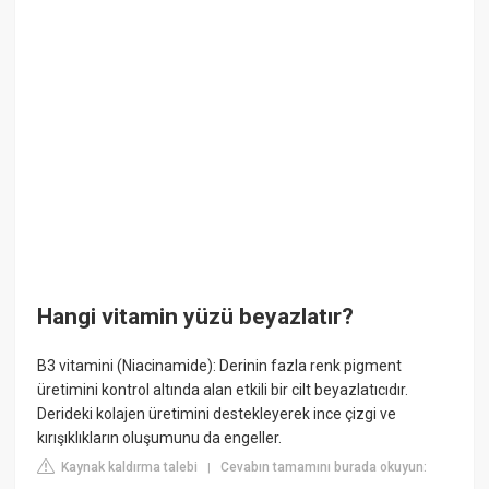
Hangi vitamin yüzü beyazlatır?
B3 vitamini (Niacinamide): Derinin fazla renk pigment
üretimini kontrol altında alan etkili bir cilt beyazlatıcıdır.
Derideki kolajen üretimini destekleyerek ince çizgi ve
kırışıklıkların oluşumunu da engeller.
Kaynak kaldırma talebi
Cevabın tamamını burada okuyun:
|