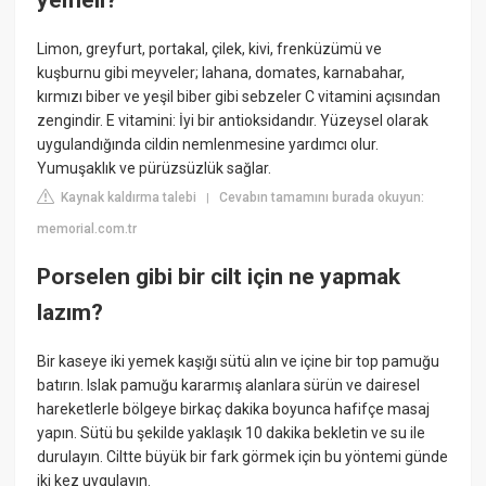
yemeli?
Limon, greyfurt, portakal, çilek, kivi, frenküzümü ve
kuşburnu gibi meyveler; lahana, domates, karnabahar,
kırmızı biber ve yeşil biber gibi sebzeler C vitamini açısından
zengindir. E vitamini: İyi bir antioksidandır. Yüzeysel olarak
uygulandığında cildin nemlenmesine yardımcı olur.
Yumuşaklık ve pürüzsüzlük sağlar.
Kaynak kaldırma talebi
Cevabın tamamını burada okuyun:
|
memorial.com.tr
Porselen gibi bir cilt için ne yapmak
lazım?
Bir kaseye iki yemek kaşığı sütü alın ve içine bir top pamuğu
batırın. Islak pamuğu kararmış alanlara sürün ve dairesel
hareketlerle bölgeye birkaç dakika boyunca hafifçe masaj
yapın. Sütü bu şekilde yaklaşık 10 dakika bekletin ve su ile
durulayın. Ciltte büyük bir fark görmek için bu yöntemi günde
iki kez uygulayın.