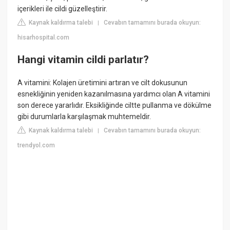
içerikleri ile cildi güzelleştirir.
Kaynak kaldırma talebi
Cevabın tamamını burada okuyun:
|
hisarhospital.com
Hangi vitamin cildi parlatır?
A vitamini: Kolajen üretimini artıran ve cilt dokusunun
esnekliğinin yeniden kazanılmasına yardımcı olan A vitamini
son derece yararlıdır. Eksikliğinde ciltte pullanma ve dökülme
gibi durumlarla karşılaşmak muhtemeldir.
Kaynak kaldırma talebi
Cevabın tamamını burada okuyun:
|
trendyol.com