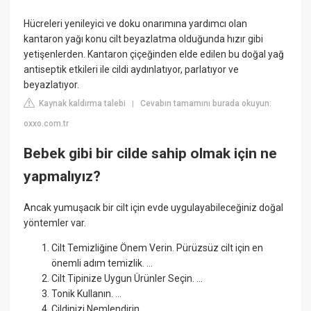
Hücreleri yenileyici ve doku onarımına yardımcı olan
kantaron yağı konu cilt beyazlatma olduğunda hızır gibi
yetişenlerden. Kantaron çiçeğinden elde edilen bu doğal yağ
antiseptik etkileri ile cildi aydınlatıyor, parlatıyor ve
beyazlatıyor.
Kaynak kaldırma talebi
Cevabın tamamını burada okuyun:
|
oxxo.com.tr
Bebek gibi bir cilde sahip olmak için ne
yapmalıyız?
Ancak yumuşacık bir cilt için evde uygulayabileceğiniz doğal
yöntemler var.
Cilt Temizliğine Önem Verin. Pürüzsüz cilt için en
önemli adım temizlik. ...
Cilt Tipinize Uygun Ürünler Seçin. ...
Tonik Kullanın. ...
Cildinizi Nemlendirin. ...