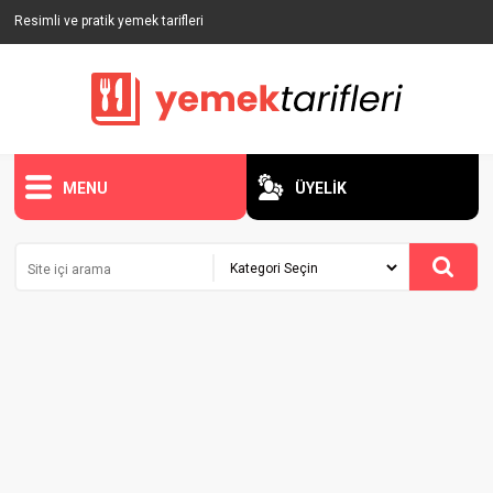
Resimli ve pratik yemek tarifleri
MENU
ÜYELİK