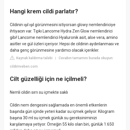
Hangi krem cildi parlatır?
Cildinin ışıl ışıl görünmesini istiyorsan glowy nemlendiriciye
ihtiyacın var. Tıpkı Lancome Hydra Zen Glow nemlendirici
gibi! Lancome nemlendirici Hyaluronik asit, aloe vera, amino
asitler ve gül özleri içeriyor. Hepsi de cildinin aydınlanması ve
daha genç görünmesine yardımcı olacak içerikler.
Kaynak kaldırma talebi
Cevabın tamamını burada okuyun:
|
cildimveben.com
Cilt güzelliği için ne içilmeli?
Nemli cildin sırrı su içmekte saklı
Cildin nem dengesini sağlamada en önemli etkenlerin
başında gün içinde yeteri kadar su içmek geliyor. Kilogram
başına 30 ml su içmek günlük su gereksiniminizi
karşılamaya yetiyor. Örneğin 55 kilo olan biri, günlük 1.650