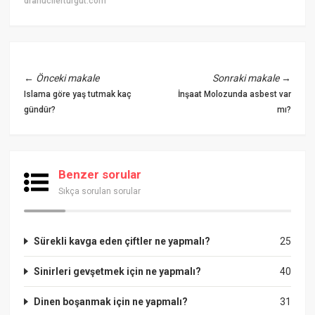
drahucilerturgut.com
←
Önceki makale
Sonraki makale
→
Islama göre yaş tutmak kaç
İnşaat Molozunda asbest var
gündür?
mı?
Benzer sorular
Sıkça sorulan sorular
Sürekli kavga eden çiftler ne yapmalı?
25
Sinirleri gevşetmek için ne yapmalı?
40
Dinen boşanmak için ne yapmalı?
31