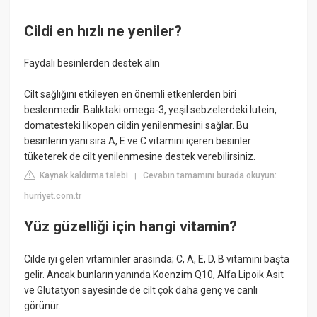
Cildi en hızlı ne yeniler?
Faydalı besinlerden destek alın
Cilt sağlığını etkileyen en önemli etkenlerden biri
beslenmedir. Balıktaki omega-3, yeşil sebzelerdeki lutein,
domatesteki likopen cildin yenilenmesini sağlar. Bu
besinlerin yanı sıra A, E ve C vitamini içeren besinler
tüketerek de cilt yenilenmesine destek verebilirsiniz.
Kaynak kaldırma talebi
Cevabın tamamını burada okuyun:
|
hurriyet.com.tr
Yüz güzelliği için hangi vitamin?
Cilde iyi gelen vitaminler arasında; C, A, E, D, B vitamini başta
gelir. Ancak bunların yanında Koenzim Q10, Alfa Lipoik Asit
ve Glutatyon sayesinde de cilt çok daha genç ve canlı
görünür.