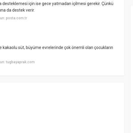
 desteklemesi için ise gece yatmadan içilmesi gerekir. Çünkü
na da destek verir.
un: posta.com.tr
de kakaolu süt, büyüme evrelerinde çok önemli olan çocukların
yun: tugbayaprak.com