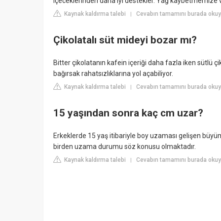
içeceklerinden daha iyi destekler. Yağ kaybetmemize 
Kaynak kaldırma talebi
Cevabın tamamını burada okuy
|
Çikolatalı süt mideyi bozar mı?
Bitter çikolatanın kafein içeriği daha fazla iken sütlü çi
bağırsak rahatsızlıklarına yol açabiliyor.
Kaynak kaldırma talebi
Cevabın tamamını burada okuy
|
15 yaşından sonra kaç cm uzar?
Erkeklerde 15 yaş itibariyle boy uzaması gelişen büyüm
birden uzama durumu söz konusu olmaktadır.
Kaynak kaldırma talebi
Cevabın tamamını burada okuyu
|