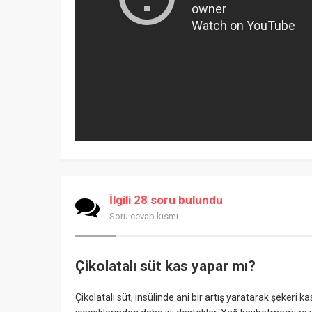
İlgili 28 soru bulundu
Soru cevap kısmı
Çikolatalı süt kas yapar mı?
Çikolatalı süt, insülinde ani bir artış yaratarak şekeri 