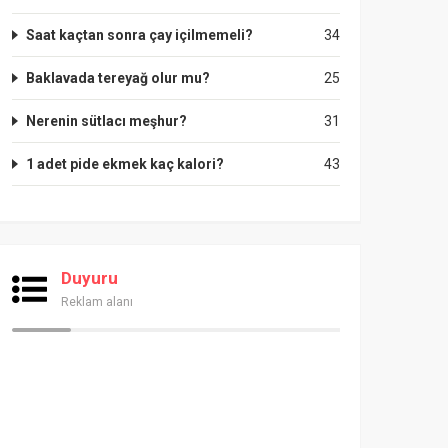
Saat kaçtan sonra çay içilmemeli?
34
Baklavada tereyağ olur mu?
25
Nerenin sütlacı meşhur?
31
1 adet pide ekmek kaç kalori?
43
Duyuru
Reklam alanı