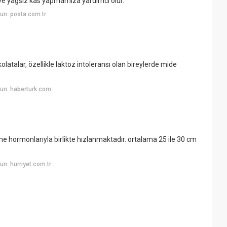
ve yağsız kas yapmamıza yardımcı olur.
un: posta.com.tr
kolatalar, özellikle laktoz intoleransı olan bireylerde mide
un: haberturk.com
e hormonlarıyla birlikte hızlanmaktadır. ortalama 25 ile 30 cm
n: hurriyet.com.tr