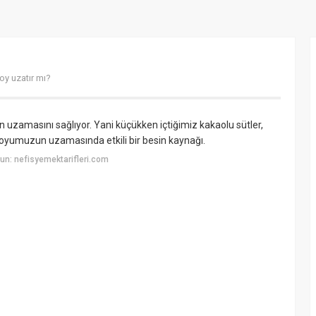
boy uzatır mı?
uzamasını sağlıyor. Yani küçükken içtiğimiz kakaolu sütler,
oyumuzun uzamasında etkili bir besin kaynağı.
n: nefisyemektarifleri.com