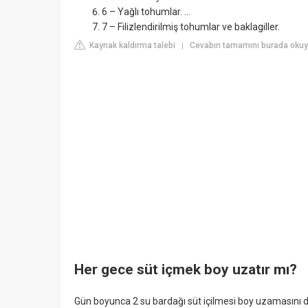
6 – Yağlı tohumlar. ...
7 – Filizlendirilmiş tohumlar ve baklagiller.
Kaynak kaldırma talebi
Cevabın tamamını burada okuyu
|
Her gece süt içmek boy uzatır mı?
Gün boyunca 2 su bardağı süt içilmesi boy uzamasını 