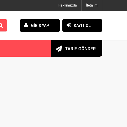
Hakkımızda
İletişim
GİRİŞ YAP
KAYIT OL
TARİF GÖNDER