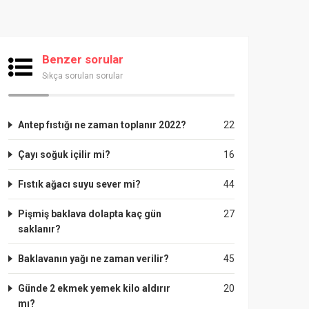
Benzer sorular
Sıkça sorulan sorular
Antep fıstığı ne zaman toplanır 2022?
22
Çayı soğuk içilir mi?
16
Fıstık ağacı suyu sever mi?
44
Pişmiş baklava dolapta kaç gün
27
saklanır?
Baklavanın yağı ne zaman verilir?
45
Günde 2 ekmek yemek kilo aldırır
20
mı?