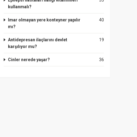
Epilepsi hastaları hangi vitaminleri
33
kullanmalı?
Imar olmayan yere konteyner yapılır
40
mı?
Antidepresan ilaçlarını devlet
19
karşılıyor mu?
Cinler nerede yaşar?
36