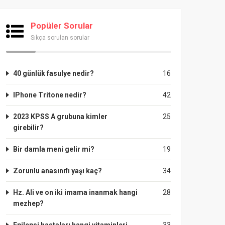
Popüler Sorular
Sıkça sorulan sorular
40 günlük fasulye nedir?
16
IPhone Tritone nedir?
42
2023 KPSS A grubuna kimler
25
girebilir?
Bir damla meni gelir mi?
19
Zorunlu anasınıfı yaşı kaç?
34
Hz. Ali ve on iki imama inanmak hangi
28
mezhep?