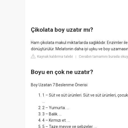
Çikolata boy uzatır mı?
Ham çikolata makul miktarlarda sağlıklıdır. Enzimler il
dönüştürülür. Melatonin daha iyi uyku ve boy uzamasına 
Kaynak kaldırma talebi
Cevabın tamamını burada okuy
|
Boyu en çok ne uzatır?
Boy Uzatan 7 Beslenme Önerisi
1 – Süt ve süt ürünleri. Süt ve süt ürünleri, çoc
...
2 – Yumurta. ...
3 – Balık. ...
4 – Kırmızı et. ...
5 – Taze meyve ve sebzeler. ...