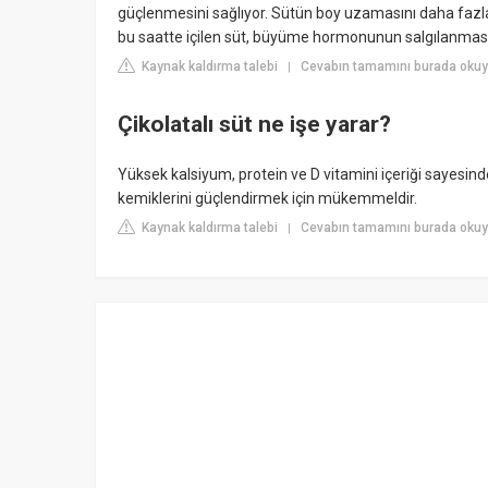
güçlenmesini sağlıyor. Sütün boy uzamasını daha fazla
bu saatte içilen süt, büyüme hormonunun salgılanması
Kaynak kaldırma talebi
Cevabın tamamını burada okuy
|
Çikolatalı süt ne işe yarar?
Yüksek kalsiyum, protein ve D vitamini içeriği sayesin
kemiklerini güçlendirmek için mükemmeldir.
Kaynak kaldırma talebi
Cevabın tamamını burada oku
|