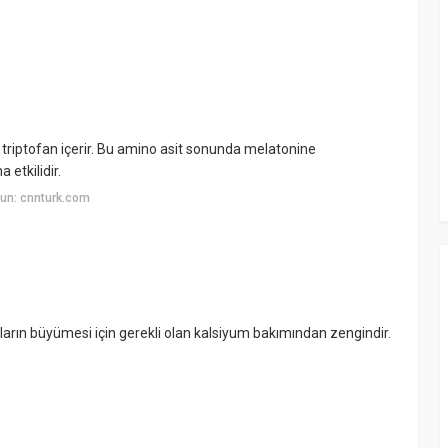
e triptofan içerir. Bu amino asit sonunda melatonine
etkilidir.
un: cnnturk.com
ukların büyümesi için gerekli olan kalsiyum bakımından zengindir.