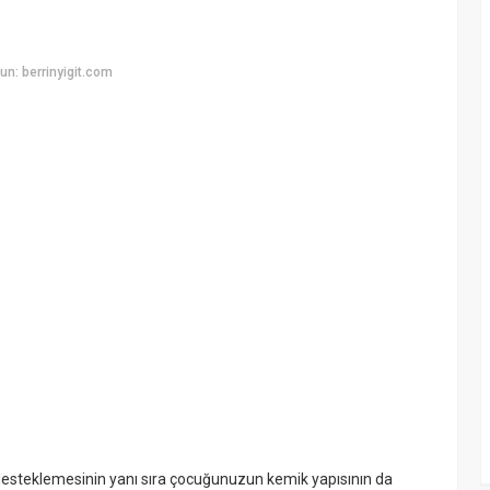
n: berrinyigit.com
desteklemesinin yanı sıra çocuğunuzun kemik yapısının da