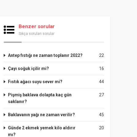
Benzer sorular
Sıkça sorulan sorular
Antep fıstığı ne zaman toplanır 2022?
22
Çayı soğuk içilir mi?
16
Fıstık ağacı suyu sever mi?
44
Pişmiş baklava dolapta kaç gün
27
saklanır?
Baklavanın yağı ne zaman verilir?
45
Günde 2 ekmek yemek kilo aldırır
20
mı?