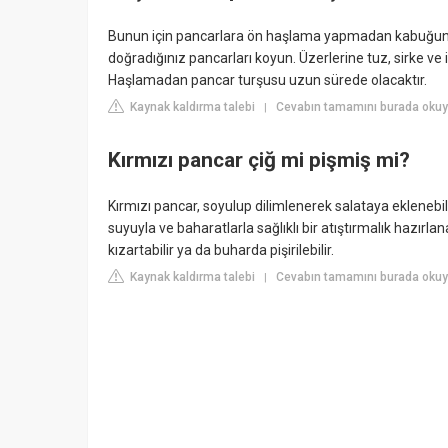
Bunun için pancarlara ön haşlama yapmadan kabuğunu 
doğradığınız pancarları koyun. Üzerlerine tuz, sirke ve
Haşlamadan pancar turşusu uzun sürede olacaktır.
Kaynak kaldırma talebi
Cevabın tamamını burada okuy
|
Kırmızı pancar çiğ mi pişmiş mi?
Kırmızı pancar, soyulup dilimlenerek salataya eklenebilir
suyuyla ve baharatlarla sağlıklı bir atıştırmalık hazırla
kızartabilir ya da buharda pişirilebilir.
Kaynak kaldırma talebi
Cevabın tamamını burada okuy
|