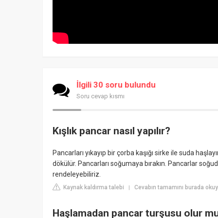
İlgili 30 soru bulundu
Soru cevap kısmı
Kışlık pancar nasıl yapılır?
Pancarları yıkayıp bir çorba kaşığı sirke ile suda haşl
dökülür. Pancarları soğumaya bırakın. Pancarlar soğudu
rendeleyebiliriz.
Kaynak kaldırma talebi
Cevabın tamamını burada oku
|
Haşlamadan pancar turşusu olur m