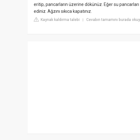
eritip, pancarların üzerine dökünüz. Eğer su pancarlar
ediniz. Ağzını sıkıca kapatınız.
Kaynak kaldırma talebi
Cevabın tamamını burada okuyu
|