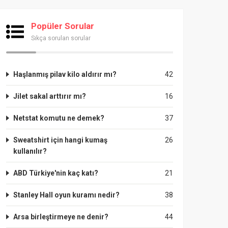
Popüler Sorular
Sıkça sorulan sorular
Haşlanmış pilav kilo aldırır mı?
42
Jilet sakal arttırır mı?
16
Netstat komutu ne demek?
37
Sweatshirt için hangi kumaş
26
kullanılır?
ABD Türkiye'nin kaç katı?
21
Stanley Hall oyun kuramı nedir?
38
Arsa birleştirmeye ne denir?
44