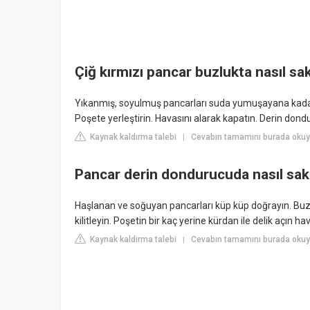
Çiğ kırmızı pancar buzlukta nasıl sak
Yıkanmış, soyulmuş pancarları suda yumuşayana kadar 
Poşete yerleştirin. Havasını alarak kapatın. Derin dondu
Kaynak kaldırma talebi
Cevabın tamamını burada okuy
|
Pancar derin dondurucuda nasıl sak
Haşlanan ve soğuyan pancarları küp küp doğrayın. Buzd
kilitleyin. Poşetin bir kaç yerine kürdan ile delik açın ha
Kaynak kaldırma talebi
Cevabın tamamını burada okuyu
|