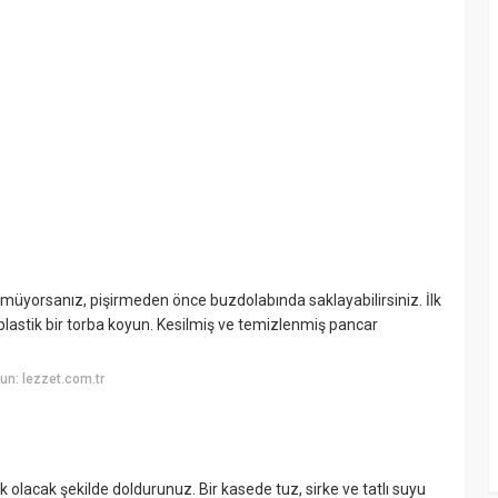
üyorsanız, pişirmeden önce buzdolabında saklayabilirsiniz. İlk
plastik bir torba koyun. Kesilmiş ve temizlenmiş pancar
n: lezzet.com.tr
k olacak şekilde doldurunuz. Bir kasede tuz, sirke ve tatlı suyu