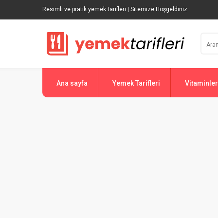
Resimli ve pratik yemek tarifleri | Sitemize Hoşgeldiniz
Ana sayfa
Yemek Tarifleri
Vitaminler