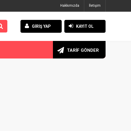
Hakkımızda
İletişim
GİRİŞ YAP
KAYIT OL
TARİF GÖNDER