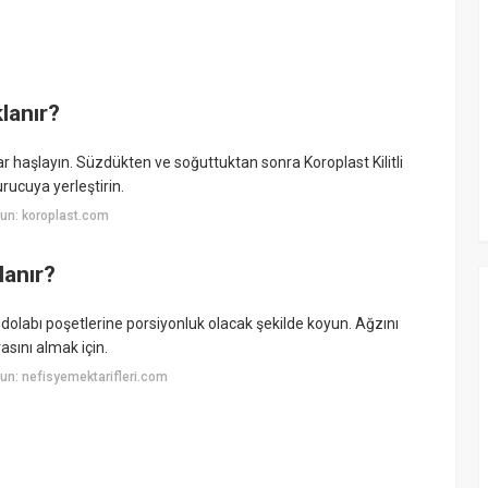
lanır?
haşlayın. Süzdükten ve soğuttuktan sonra Koroplast Kilitli
rucuya yerleştirin.
un: koroplast.com
lanır?
olabı poşetlerine porsiyonluk olacak şekilde koyun. Ağzını
vasını almak için.
n: nefisyemektarifleri.com