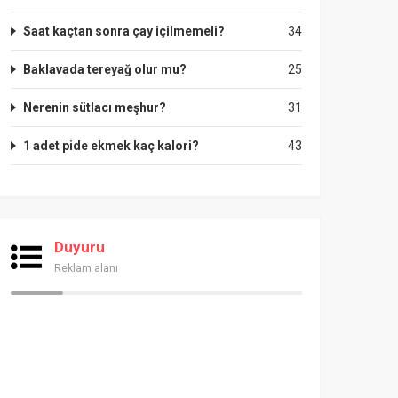
Saat kaçtan sonra çay içilmemeli?
34
Baklavada tereyağ olur mu?
25
Nerenin sütlacı meşhur?
31
1 adet pide ekmek kaç kalori?
43
Duyuru
Reklam alanı