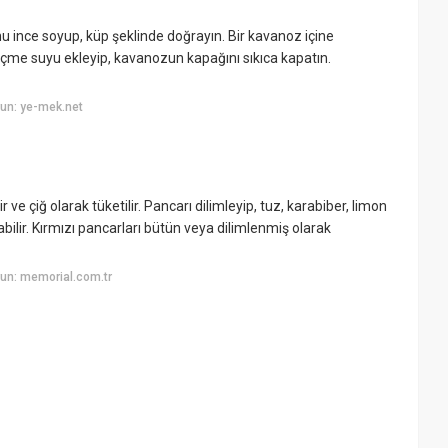
ince soyup, küp şeklinde doğrayın. Bir kavanoz içine
 içme suyu ekleyip, kavanozun kapağını sıkıca kapatın.
un: ye-mek.net
 ve çiğ olarak tüketilir. Pancarı dilimleyip, tuz, karabiber, limon
nabilir. Kırmızı pancarları bütün veya dilimlenmiş olarak
un: memorial.com.tr