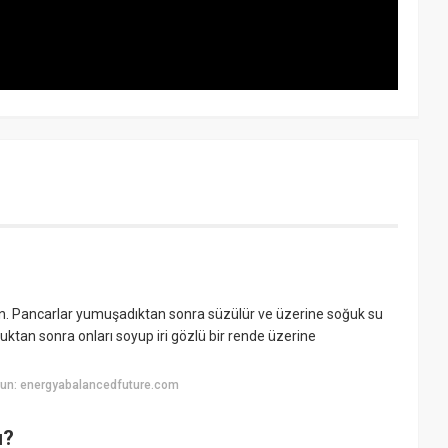
ayın. Pancarlar yumuşadıktan sonra süzülür ve üzerine soğuk su
ktan sonra onları soyup iri gözlü bir rende üzerine
yun: energyabalancedfuture.com
u?