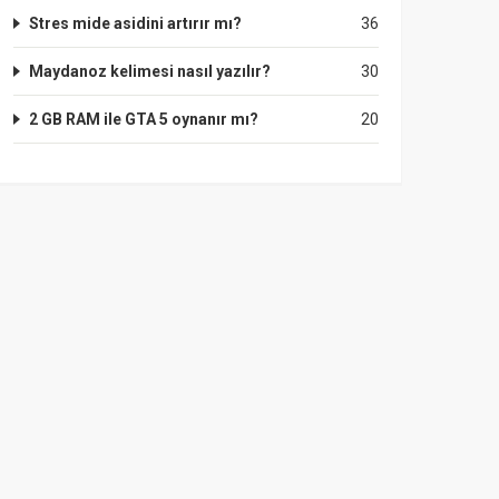
Stres mide asidini artırır mı?
36
Maydanoz kelimesi nasıl yazılır?
30
2 GB RAM ile GTA 5 oynanır mı?
20