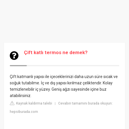
Çift katlı termos ne demek?
Çift katmanlı yapısı ile içeceklerinizi daha uzun süre sıcak ve
soğuk tutabilme. İç ve dış yapısı kırılmaz çeliktendir. Kolay
temizlenebilir iç yüzey. Geniş ağzı sayesinde içine buz
atabilirsiniz.
Kaynak kaldırma talebi
Cevabın tamamını burada okuyun:
|
hepsiburada.com