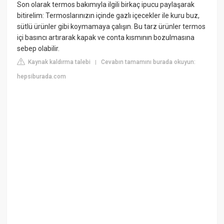
Son olarak termos bakımıyla ilgili birkaç ipucu paylaşarak
bitirelim: Termoslarınızın içinde gazlı içecekler ile kuru buz,
sütlü ürünler gibi koymamaya çalışın. Bu tarz ürünler termos
içi basıncı artırarak kapak ve conta kısmının bozulmasına
sebep olabilir.
Kaynak kaldırma talebi
Cevabın tamamını burada okuyun:
|
hepsiburada.com