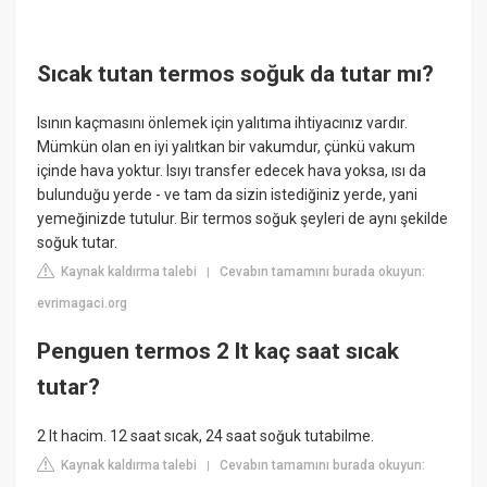
Sıcak tutan termos soğuk da tutar mı?
Isının kaçmasını önlemek için yalıtıma ihtiyacınız vardır.
Mümkün olan en iyi yalıtkan bir vakumdur, çünkü vakum
içinde hava yoktur. Isıyı transfer edecek hava yoksa, ısı da
bulunduğu yerde - ve tam da sizin istediğiniz yerde, yani
yemeğinizde tutulur. Bir termos soğuk şeyleri de aynı şekilde
soğuk tutar.
Kaynak kaldırma talebi
Cevabın tamamını burada okuyun:
|
evrimagaci.org
Penguen termos 2 lt kaç saat sıcak
tutar?
2 lt hacim. 12 saat sıcak, 24 saat soğuk tutabilme.
Kaynak kaldırma talebi
Cevabın tamamını burada okuyun:
|