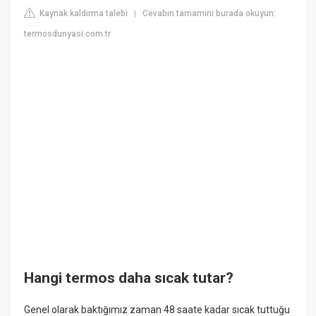
Kaynak kaldırma talebi
Cevabın tamamını burada okuyun:
|
termosdunyasi.com.tr
Hangi termos daha sıcak tutar?
Genel olarak baktığımız zaman 48 saate kadar sıcak tuttuğu