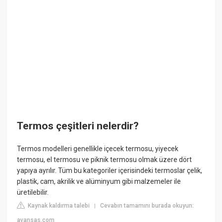
Termos çeşitleri nelerdir?
Termos modelleri genellikle içecek termosu, yiyecek
termosu, el termosu ve piknik termosu olmak üzere dört
yapıya ayrılır. Tüm bu kategoriler içerisindeki termoslar çelik,
plastik, cam, akrilik ve alüminyum gibi malzemeler ile
üretilebilir.
Kaynak kaldırma talebi
Cevabın tamamını burada okuyun:
|
avansas.com