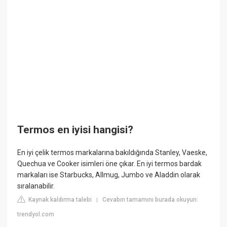
Termos en iyisi hangisi?
En iyi çelik termos markalarına bakıldığında Stanley, Vaeske,
Quechua ve Cooker isimleri öne çıkar. En iyi termos bardak
markaları ise Starbucks, Allmug, Jumbo ve Aladdin olarak
sıralanabilir.
Kaynak kaldırma talebi
Cevabın tamamını burada okuyun:
|
trendyol.com