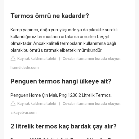
Termos ömrü ne kadardır?
Kamp yapınca, doğa yürüyüşünde ya da piknikte sürekli
kullandığımız termosların ortalama ömürleri beş yıl
olmaktadır. Ancak kaliteli termosların kullanımına bağlı
olarak bu ömrü uzatmak elbetteki mümkündür.
Kaynak kaldırma talebi
Cevabın tamamını burada okuyun:
|
hamdidede.com
Penguen termos hangi ülkeye ait?
Penguen Home Çin Malı, Png 1200 2 Litrelik Termos.
Kaynak kaldırma talebi
Cevabın tamamını burada okuyun:
|
sikayetvar.com
2 litrelik termos kaç bardak çay alır?