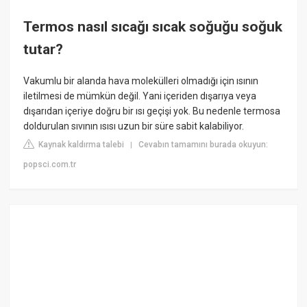
Termos nasıl sıcağı sıcak soğuğu soğuk
tutar?
Vakumlu bir alanda hava molekülleri olmadığı için ısının
iletilmesi de mümkün değil. Yani içeriden dışarıya veya
dışarıdan içeriye doğru bir ısı geçişi yok. Bu nedenle termosa
doldurulan sıvının ısısı uzun bir süre sabit kalabiliyor.
Kaynak kaldırma talebi
Cevabın tamamını burada okuyun:
|
popsci.com.tr