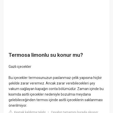
Termosa limonlu su konur mu?
Gazlı içecekler
Bu içecekler termosunuzun paslanmaz çelik yapısına hiçbir
şekilde zarar veremez. Ancak zarar verebilecekleri şey
vakum sağlayan kapağın conta bölümüdür. Zaman içinde bu
kısımda asitli içecekler nedeniyle bozulma meydana
gelebileceğinden termos içinde asitli içeceklerin saklanması
önerilmiyor.
Kaynak kaldırma talebi
Cevabın tamamını burada okuyun:
|