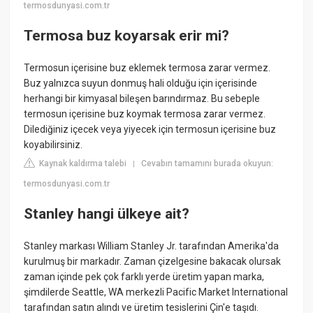
termosdunyasi.com.tr
Termosa buz koyarsak erir mi?
Termosun içerisine buz eklemek termosa zarar vermez.
Buz yalnızca suyun donmuş hali olduğu için içerisinde
herhangi bir kimyasal bileşen barındırmaz. Bu sebeple
termosun içerisine buz koymak termosa zarar vermez.
Dilediğiniz içecek veya yiyecek için termosun içerisine buz
koyabilirsiniz.
Kaynak kaldırma talebi
Cevabın tamamını burada okuyun:
|
termosdunyasi.com.tr
Stanley hangi ülkeye ait?
Stanley markası William Stanley Jr. tarafından Amerika'da
kurulmuş bir markadır. Zaman çizelgesine bakacak olursak
zaman içinde pek çok farklı yerde üretim yapan marka,
şimdilerde Seattle, WA merkezli Pacific Market International
tarafından satın alındı ve üretim tesislerini Çin'e taşıdı.