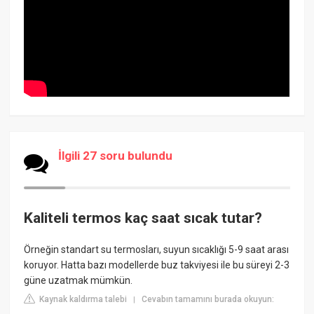
İlgili 27 soru bulundu
Kaliteli termos kaç saat sıcak tutar?
Örneğin standart su termosları, suyun sıcaklığı 5-9 saat arası
koruyor. Hatta bazı modellerde buz takviyesi ile bu süreyi 2-3
güne uzatmak mümkün.
Kaynak kaldırma talebi
Cevabın tamamını burada okuyun:
|