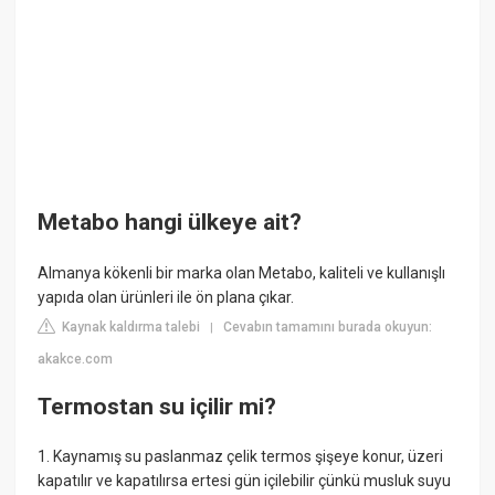
Metabo hangi ülkeye ait?
Almanya kökenli bir marka olan Metabo, kaliteli ve kullanışlı
yapıda olan ürünleri ile ön plana çıkar.
Kaynak kaldırma talebi
Cevabın tamamını burada okuyun:
|
akakce.com
Termostan su içilir mi?
1. Kaynamış su paslanmaz çelik termos şişeye konur, üzeri
kapatılır ve kapatılırsa ertesi gün içilebilir çünkü musluk suyu