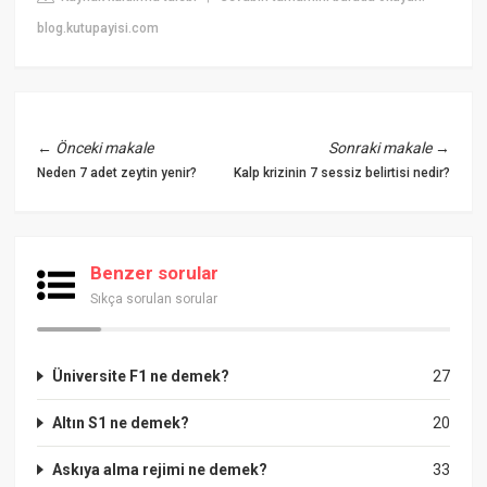
blog.kutupayisi.com
←
Önceki makale
Sonraki makale
→
Neden 7 adet zeytin yenir?
Kalp krizinin 7 sessiz belirtisi nedir?
Benzer sorular
Sıkça sorulan sorular
Üniversite F1 ne demek?
27
Altın S1 ne demek?
20
Askıya alma rejimi ne demek?
33