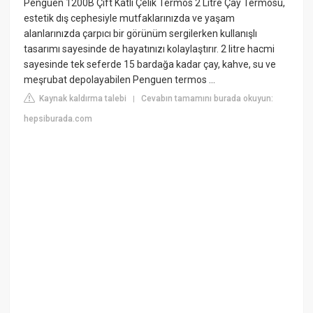
Penguen 1200B Çift Katlı Çelik Termos 2 Litre Çay Termosu,
estetik dış cephesiyle mutfaklarınızda ve yaşam
alanlarınızda çarpıcı bir görünüm sergilerken kullanışlı
tasarımı sayesinde de hayatınızı kolaylaştırır. 2 litre hacmi
sayesinde tek seferde 15 bardağa kadar çay, kahve, su ve
meşrubat depolayabilen Penguen termos ...
Kaynak kaldırma talebi
Cevabın tamamını burada okuyun:
|
hepsiburada.com