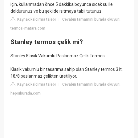
için, kullanmadan önce 5 dakkika boyunca sıcak su ile
doldurunuz ve bu şekilde ısıtmaya tabii tutunuz.
Kaynak kaldırma talebi
Cevabın tamamını burada okuyun:
|
termos-matara.com
Stanley termos çelik mi?
Stanley Klasik Vakumlu Paslanmaz Çelik Termos
Klasik vakumlu bir tasarıma sahip olan Stanley termos 3 lt,
18/8 paslanmaz çelikten üretiliyor.
Kaynak kaldırma talebi
Cevabın tamamını burada okuyun:
|
hepsiburada.com