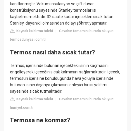
kanıtlanmıştır. Vakum insulasyon ve çift duvar
konstrüksiyonu sayesinde Stanley termoslar ısı
kaybetmemektedir. 32 saate kadar içecekleri sıcak tutan
Stanley, dayanıklı olmasından dolayı şöhret yapmıştır.
Kaynak kaldırma talebi
Cevabın tamamını burada okuyun:
|
termosdunyasi.com.tr
Termos nasıl daha sıcak tutar?
Termos, içerisinde bulunan içecekteki ısının kaçmasını
engelleyerek içeceğin sıcak kalmasını sağlamaktadır. İçecek,
termosun içerisine konulduğunda hava yoluyla içerisinde
bulunan ısının dışarıya çıkmasını önleyici bir ısı yalıtımı
sayesinde sıcak tutmaktadır.
Kaynak kaldırma talebi
Cevabın tamamını burada okuyun:
|
hurriyet.com.tr
Termosa ne konmaz?