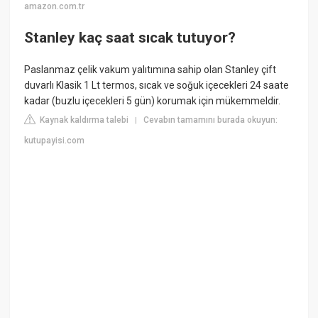
amazon.com.tr
Stanley kaç saat sıcak tutuyor?
Paslanmaz çelik vakum yalıtımına sahip olan Stanley çift
duvarlı Klasik 1 Lt termos, sıcak ve soğuk içecekleri 24 saate
kadar (buzlu içecekleri 5 gün) korumak için mükemmeldir.
Kaynak kaldırma talebi
Cevabın tamamını burada okuyun:
|
kutupayisi.com