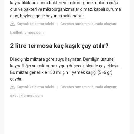
kaynatıldıktan sonra bakteri ve mikroorganizmaların çoğu
ölür ve bakteri ve mikroorganizmalar olmaz. kapalı duruma
girin, böylece gece boyunca saklanabilir.
Kaynak kaldırma talebi
Cevabın tamamını burada okuyun:
|
tr.dillerthermos.com
2 litre termosa kaç kaşık çay atılır?
Dilediğiniz miktara göre suyu kaynatın. Demliğin üstüne
kaynattığın su miktarına uygun düşecek ölçüde çay ekleyin.
Bu miktar genellikle 150 ml için 1 yemek kaşığı (5 -6 gr)
çaydır.
Kaynak kaldırma talebi
Cevabın tamamını burada okuyun:
|
ozdusktermos.com