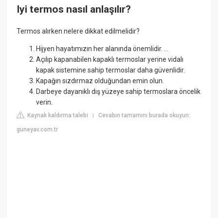
Iyi termos nasıl anlaşılır?
Termos alırken nelere dikkat edilmelidir?
Hijyen hayatımızın her alanında önemlidir. ...
Açılıp kapanabilen kapaklı termoslar yerine vidalı
kapak sistemine sahip termoslar daha güvenlidir.
Kapağın sızdırmaz olduğundan emin olun.
Darbeye dayanıklı dış yüzeye sahip termoslara öncelik
verin.
Kaynak kaldırma talebi
Cevabın tamamını burada okuyun:
|
guneyav.com.tr