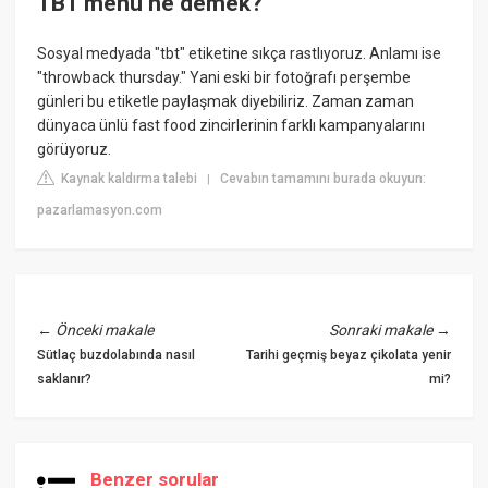
TBT menü ne demek?
Sosyal medyada "tbt" etiketine sıkça rastlıyoruz. Anlamı ise
"throwback thursday." Yani eski bir fotoğrafı perşembe
günleri bu etiketle paylaşmak diyebiliriz. Zaman zaman
dünyaca ünlü fast food zincirlerinin farklı kampanyalarını
görüyoruz.
Kaynak kaldırma talebi
Cevabın tamamını burada okuyun:
|
pazarlamasyon.com
←
Önceki makale
Sonraki makale
→
Sütlaç buzdolabında nasıl
Tarihi geçmiş beyaz çikolata yenir
saklanır?
mi?
Benzer sorular