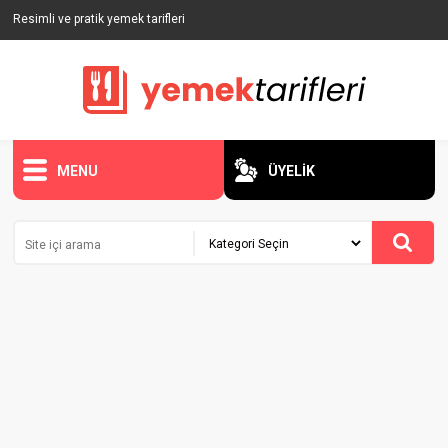
Resimli ve pratik yemek tarifleri
MENU
ÜYELİK