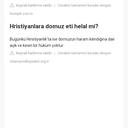
Kaynak kaldırma talebi
Cevabın tamamını burada okuyun:
|
hurriyet.com.tr
Hristiyanlara domuz eti helal mi?
Bugünkü Hıristiyanlık'ta ise domuzun haram kılındığına dair
açık ve kesin bir hüküm yoktur.
Kaynak kaldırma talebi
Cevabın tamamını burada okuyun:
|
islamansiklopedisi.org.tr