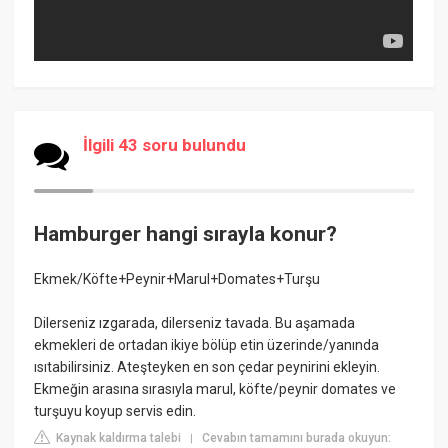
İlgili 43 soru bulundu
Hamburger hangi sırayla konur?
Ekmek/Köfte+Peynir+Marul+Domates+Turşu
Dilerseniz ızgarada, dilerseniz tavada. Bu aşamada
ekmekleri de ortadan ikiye bölüp etin üzerinde/yanında
ısıtabilirsiniz. Ateşteyken en son çedar peynirini ekleyin.
Ekmeğin arasına sırasıyla marul, köfte/peynir domates ve
turşuyu koyup servis edin.
Kaynak kaldırma talebi
Cevabın tamamını burada okuyun:
|