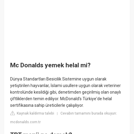
Mc Donalds yemek helal mi?
Dünya Standartları Besicilik Sistemine uygun olarak
yetiştirilen hayvanlar, İslami usullere uygun olarak veteriner
kontrolünde kesildiği gibi, denetimden geçirilmiş olan onaylı
çiftliklerden temin ediliyor. McDonald's Türkiye'de helal
sertifikasına sahip üreticilerle çalışılıyor.
Kaynak kaldırma talebi
Cevabın tamamını burada okuyun:
|
mcdonalds.com.tr