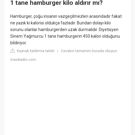
1 tane hamburger kilo aldırır mı?
Hamburger, çoğu insanın vazgeçilmezleri arasındadır fakat
ne yazık ki kalorisi oldukça fazladır. Bundan dolayı kilo
sorunu olanlar hamburgerden uzak durmalıdır. Diyetisyen
Sinem Yağmurcu 1 tane hamburgerin 450 kalori olduğunu
bildiriyor.
Kaynak kaldırma talebi
Cevabın tamamını burada okuyun:
|
mavikadin.com