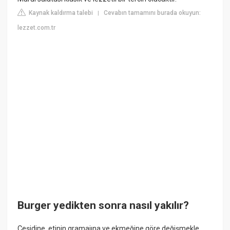
Kaynak kaldırma talebi
Cevabın tamamını burada okuyun:
|
lezzet.com.tr
Burger yedikten sonra nasıl yakılır?
Çeşidine, etinin gramajına ve ekmeğine göre değişmekle