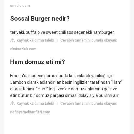
onedio.com
Sossal Burger nedir?
teriyaki, buffalo ve sweet chili sos seçenekli hamburger.
Kaynak kaldırma talebi
Cevabın tamamını burada okuyun:
|
eksisozluk.com
Ham domuz eti mi?
Fransa'da sadece domuz budu kullanılarak yapıldığı için
Jambon olarak adlandırılan besin İngilizler tarafından “Ham”
olarak tanınır. “Ham” İngilizce'de domuz anlamına gelir ve
etin bütün bir domuz parçası olması dolayısıyla bu ismi alır.
Kaynak kaldırma talebi
Cevabın tamamını burada okuyun:
|
nefisyemektarifleri.com