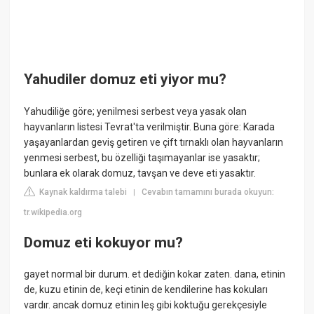
Yahudiler domuz eti yiyor mu?
Yahudiliğe göre; yenilmesi serbest veya yasak olan
hayvanların listesi Tevrat'ta verilmiştir. Buna göre: Karada
yaşayanlardan geviş getiren ve çift tırnaklı olan hayvanların
yenmesi serbest, bu özelliği taşımayanlar ise yasaktır;
bunlara ek olarak domuz, tavşan ve deve eti yasaktır.
Kaynak kaldırma talebi
Cevabın tamamını burada okuyun:
|
tr.wikipedia.org
Domuz eti kokuyor mu?
gayet normal bir durum. et dediğin kokar zaten. dana, etinin
de, kuzu etinin de, keçi etinin de kendilerine has kokuları
vardır. ancak domuz etinin leş gibi koktuğu gerekçesiyle