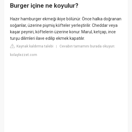
Burger içine ne koyulur?
Hazır hamburger ekmeği ikiye bölünür. Önce halka doğranan
soğanlar, üzerine pişmiş köfteler yerleştirilir. Cheddar veya
kaşar peyniri, köftelerin üzerine konur. Marul, ketçap, ince
turşu dilimleri ilave edilip ekmek kapatılır.
Kaynak kaldırma talebi
Cevabın tamamını burada okuyun:
|
kolaylezzet.com