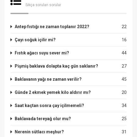
Sıkça sorulan sorular
Antep fıstığı ne zaman toplanır 2022?
22
Çayı soğuk içilir mi?
16
Fıstık ağacı suyu sever mi?
44
Pişmiş baklava dolapta kaç gün saklanır?
27
Baklavanın yağı ne zaman verilir?
45
Günde 2 ekmek yemek kilo aldırır mı?
20
Saat kaçtan sonra çay içilmemeli?
34
Baklavada tereyağ olur mu?
25
Nerenin sütlacı meşhur?
31