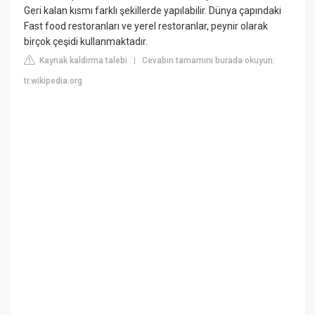
Geri kalan kısmı farklı şekillerde yapılabilir. Dünya çapındaki
Fast food restoranları ve yerel restoranlar, peynir olarak
birçok çeşidi kullanmaktadır.
Kaynak kaldırma talebi
Cevabın tamamını burada okuyun:
|
tr.wikipedia.org