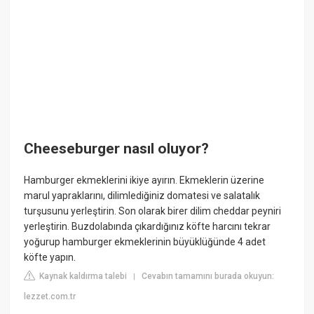
Cheeseburger nasıl oluyor?
Hamburger ekmeklerini ikiye ayırın. Ekmeklerin üzerine
marul yapraklarını, dilimlediğiniz domatesi ve salatalık
turşusunu yerleştirin. Son olarak birer dilim cheddar peyniri
yerleştirin. Buzdolabında çıkardığınız köfte harcını tekrar
yoğurup hamburger ekmeklerinin büyüklüğünde 4 adet
köfte yapın.
Kaynak kaldırma talebi
Cevabın tamamını burada okuyun:
|
lezzet.com.tr