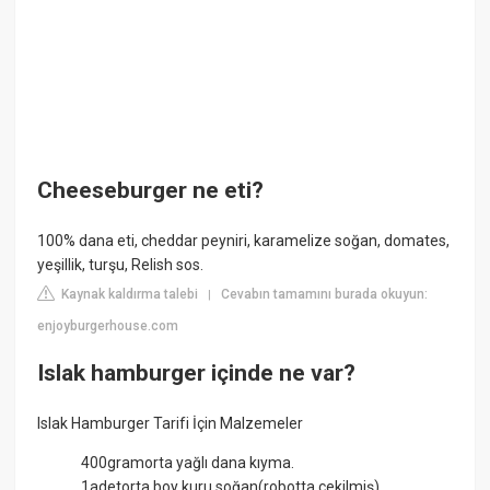
Cheeseburger ne eti?
100% dana eti, cheddar peyniri, karamelize soğan, domates,
yeşillik, turşu, Relish sos.
Kaynak kaldırma talebi
Cevabın tamamını burada okuyun:
|
enjoyburgerhouse.com
Islak hamburger içinde ne var?
Islak Hamburger Tarifi İçin Malzemeler
400gramorta yağlı dana kıyma.
1adetorta boy kuru soğan(robotta çekilmiş)