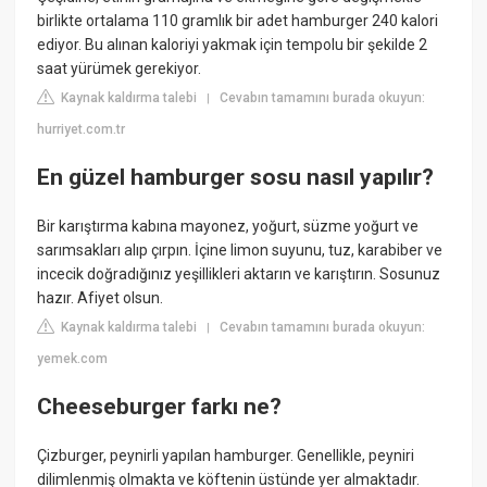
birlikte ortalama 110 gramlık bir adet hamburger 240 kalori
ediyor. Bu alınan kaloriyi yakmak için tempolu bir şekilde 2
saat yürümek gerekiyor.
Kaynak kaldırma talebi
Cevabın tamamını burada okuyun:
|
hurriyet.com.tr
En güzel hamburger sosu nasıl yapılır?
Bir karıştırma kabına mayonez, yoğurt, süzme yoğurt ve
sarımsakları alıp çırpın. İçine limon suyunu, tuz, karabiber ve
incecik doğradığınız yeşillikleri aktarın ve karıştırın. Sosunuz
hazır. Afiyet olsun.
Kaynak kaldırma talebi
Cevabın tamamını burada okuyun:
|
yemek.com
Cheeseburger farkı ne?
Çizburger, peynirli yapılan hamburger. Genellikle, peyniri
dilimlenmiş olmakta ve köftenin üstünde yer almaktadır.