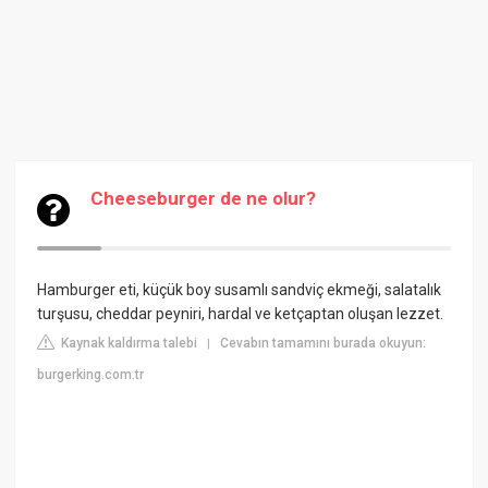
Cheeseburger de ne olur?
Hamburger eti, küçük boy susamlı sandviç ekmeği, salatalık
turşusu, cheddar peyniri, hardal ve ketçaptan oluşan lezzet.
Kaynak kaldırma talebi
Cevabın tamamını burada okuyun:
|
burgerking.com.tr