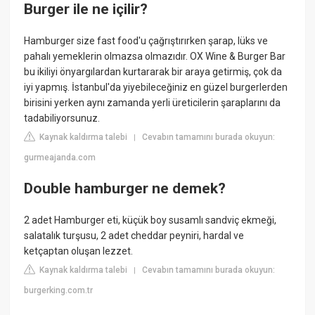
Burger ile ne içilir?
Hamburger size fast food'u çağrıştırırken şarap, lüks ve
pahalı yemeklerin olmazsa olmazıdır. OX Wine & Burger Bar
bu ikiliyi önyargılardan kurtararak bir araya getirmiş, çok da
iyi yapmış. İstanbul'da yiyebileceğiniz en güzel burgerlerden
birisini yerken aynı zamanda yerli üreticilerin şaraplarını da
tadabiliyorsunuz.
Kaynak kaldırma talebi
Cevabın tamamını burada okuyun:
|
gurmeajanda.com
Double hamburger ne demek?
2 adet Hamburger eti, küçük boy susamlı sandviç ekmeği,
salatalık turşusu, 2 adet cheddar peyniri, hardal ve
ketçaptan oluşan lezzet.
Kaynak kaldırma talebi
Cevabın tamamını burada okuyun:
|
burgerking.com.tr