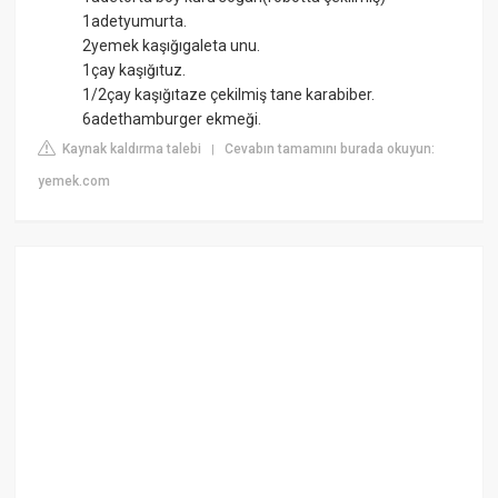
1adetyumurta.
2yemek kaşığıgaleta unu.
1çay kaşığıtuz.
1/2çay kaşığıtaze çekilmiş tane karabiber.
6adethamburger ekmeği.
Kaynak kaldırma talebi
Cevabın tamamını burada okuyun:
|
yemek.com