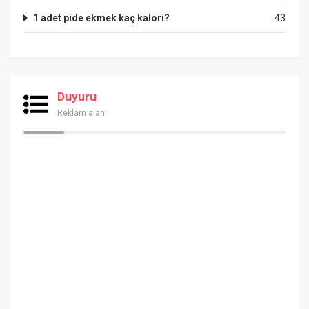
1 adet pide ekmek kaç kalori?
43
Duyuru
Reklam alanı