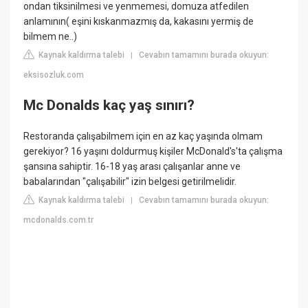
ondan tiksinilmesi ve yenmemesi, domuza atfedilen
anlamının( eşini kıskanmazmış da, kakasını yermiş de
bilmem ne..)
Kaynak kaldırma talebi
Cevabın tamamını burada okuyun:
|
eksisozluk.com
Mc Donalds kaç yaş sınırı?
Restoranda çalışabilmem için en az kaç yaşında olmam
gerekiyor? 16 yaşını doldurmuş kişiler McDonald's'ta çalışma
şansına sahiptir. 16-18 yaş arası çalışanlar anne ve
babalarından "çalışabilir" izin belgesi getirilmelidir.
Kaynak kaldırma talebi
Cevabın tamamını burada okuyun:
|
mcdonalds.com.tr