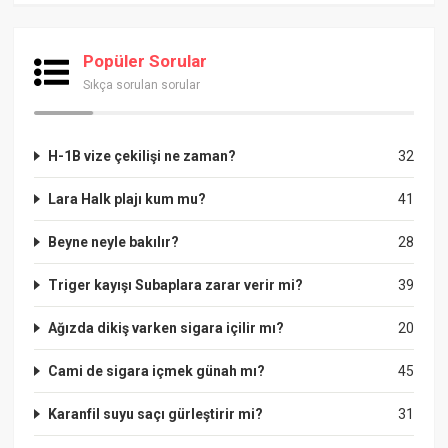
Popüler Sorular
Sıkça sorulan sorular
H-1B vize çekilişi ne zaman?
32
Lara Halk plajı kum mu?
41
Beyne neyle bakılır?
28
Triger kayışı Subaplara zarar verir mi?
39
Ağızda dikiş varken sigara içilir mı?
20
Cami de sigara içmek günah mı?
45
Karanfil suyu saçı gürleştirir mi?
31