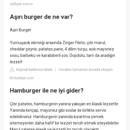
milliyet.com.tr
Aşırı burger de ne var?
Aşırı Burger
Yumuşacık ekmeği arasında Zinger Fileto, çıtır marul,
cheddar peynir, patates pane, 4 dilim turşu; acılı mayonez
sosu, barbekü ve karabiberli sos. Dopdolu, tam da aradığın
lezzet!
Kaynak kaldırma talebi
Cevabın tamamını burada okuyun:
|
kfcturkiye.com
Hamburger ile ne iyi gider?
Çıtır patates, hamburgerin yanına yakışan en klasik lezzettir.
Yanında ketçap, mayonez gibi soslar ile birlikte servis
edebilirsiniz. Hamburgerin yanında kızartma yemek
istemeyenler daha hafif bir lezzet tercih etmek isteyebilirler.
Marul salatası klasik ve lezzetli bir tercih olacaktır.