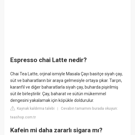
Espresso chai Latte nedir?
Chai Tea Latte, orjinal ismiyle Masala Çayı basitçe siyah çay,
süt ve baharatların bir araya gelmesiyle ortaya çıkar. Tarçın,
karanfil ve diğer baharatlarla siyah çay, buharda pişirilmiş
süt ile birleştirilir. Çay, baharat ve sütün mükemmel
dengesini yakalamak için köpükle doldurulur.
Kaynak kaldırma talebi
Cevabın tamamını burada okuyun:
|
teashop.com.tr
Kafein mi daha zararlı sigara mı?