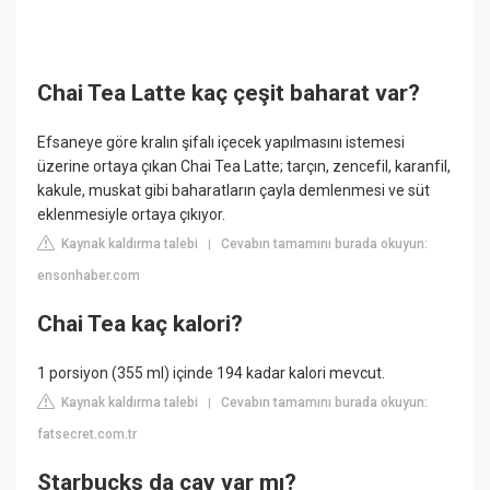
Chai Tea Latte kaç çeşit baharat var?
Efsaneye göre kralın şifalı içecek yapılmasını istemesi
üzerine ortaya çıkan Chai Tea Latte; tarçın, zencefil, karanfil,
kakule, muskat gibi baharatların çayla demlenmesi ve süt
eklenmesiyle ortaya çıkıyor.
Kaynak kaldırma talebi
Cevabın tamamını burada okuyun:
|
ensonhaber.com
Chai Tea kaç kalori?
1 porsiyon (355 ml) içinde 194 kadar kalori mevcut.
Kaynak kaldırma talebi
Cevabın tamamını burada okuyun:
|
fatsecret.com.tr
Starbucks da çay var mı?