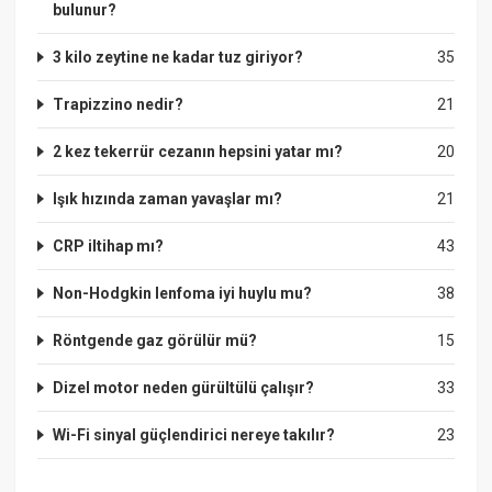
bulunur?
3 kilo zeytine ne kadar tuz giriyor?
35
Trapizzino nedir?
21
2 kez tekerrür cezanın hepsini yatar mı?
20
Işık hızında zaman yavaşlar mı?
21
CRP iltihap mı?
43
Non-Hodgkin lenfoma iyi huylu mu?
38
Röntgende gaz görülür mü?
15
Dizel motor neden gürültülü çalışır?
33
Wi-Fi sinyal güçlendirici nereye takılır?
23