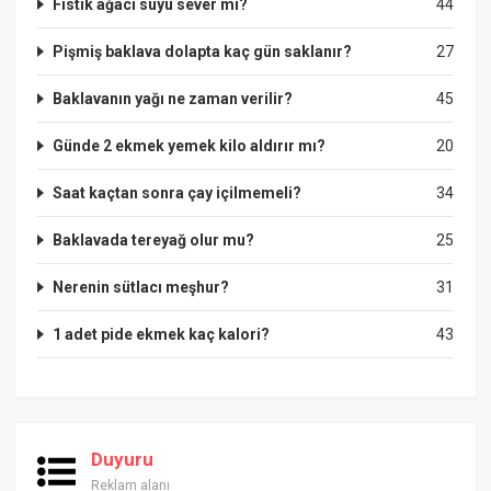
Fıstık ağacı suyu sever mi?
44
Pişmiş baklava dolapta kaç gün saklanır?
27
Baklavanın yağı ne zaman verilir?
45
Günde 2 ekmek yemek kilo aldırır mı?
20
Saat kaçtan sonra çay içilmemeli?
34
Baklavada tereyağ olur mu?
25
Nerenin sütlacı meşhur?
31
1 adet pide ekmek kaç kalori?
43
Duyuru
Reklam alanı