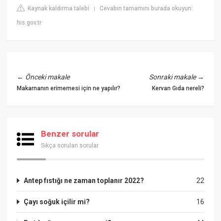
Kaynak kaldırma talebi
Cevabın tamamını burada okuyun:
|
his.gov.tr
←
Önceki makale
Sonraki makale
→
Makarnanın erimemesi için ne yapılır?
Kervan Gıda nereli?
Benzer sorular
Sıkça sorulan sorular
Antep fıstığı ne zaman toplanır 2022?
22
Çayı soğuk içilir mi?
16