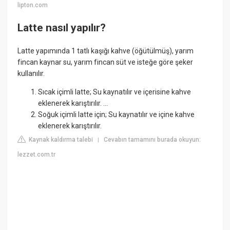
lipton.com
Latte nasıl yapılır?
Latte yapımında 1 tatlı kaşığı kahve (öğütülmüş), yarım
fincan kaynar su, yarım fincan süt ve isteğe göre şeker
kullanılır.
Sıcak içimli latte; Su kaynatılır ve içerisine kahve
eklenerek karıştırılır. ...
Soğuk içimli latte için; Su kaynatılır ve içine kahve
eklenerek karıştırılır.
Kaynak kaldırma talebi
Cevabın tamamını burada okuyun:
|
lezzet.com.tr