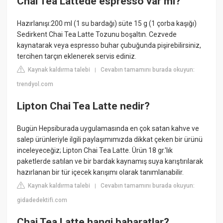
Chai Tea Lattede espresso var mı?
Hazırlanışı:200 ml (1 su bardağı) süte 15 g (1 çorba kaşığı)
Sedirkent Chai Tea Latte Tozunu boşaltın. Cezvede
kaynatarak veya espresso buhar çubuğunda pişirebilirsiniz,
tercihen tarçın eklenerek servis ediniz.
Kaynak kaldırma talebi
Cevabın tamamını burada okuyun:
|
trendyol.com
Lipton Chai Tea Latte nedir?
Bugün Hepsiburada uygulamasında en çok satan kahve ve
salep ürünleriyle ilgili paylaşımımızda dikkat çeken bir ürünü
inceleyeceğiz; Lipton Chai Tea Latte. Ürün 18 gr.'lık
paketlerde satılan ve bir bardak kaynamış suya karıştırılarak
hazırlanan bir tür içecek karışımı olarak tanımlanabilir.
Kaynak kaldırma talebi
Cevabın tamamını burada okuyun:
|
gidadedektifi.com
Chai Tea Latte hangi baharatlar?