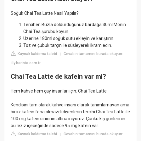
Soğuk Chai Tea Latte Nasıl Yapılır?
Tercihen Buzla doldurduğunuz bardağa 30ml Monin
Chai Tea şurubu koyun.
Üzerine 180ml soğuk sütü ekleyin ve karıştırın.
Toz ve çubuk tarçın ile süsleyerek ikram edin.
Kaynak kaldırma talebi
Cevabın tamamını burada okuyun:
|
illy.barista.com.tr
Chai Tea Latte de kafein var mi?
Hem kahve hem çay insanları için: Chai Tea Latte
Kendisini tam olarak kahve insanı olarak tanımlamayan ama
biraz kafein fena olmazdı diyenlerin tercihi Chai Tea Latte ile
100 mg kafein sınırının altına iniyoruz. Çünkü kış günlerinin
bu leziz içeceğinde sadece 95 mg kafein var.
Kaynak kaldırma talebi
Cevabın tamamını burada okuyun:
|