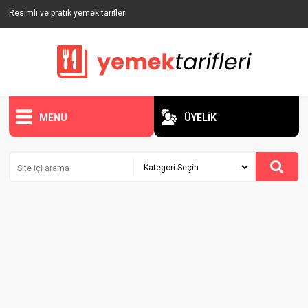
Resimli ve pratik yemek tarifleri
MENU
ÜYELİK