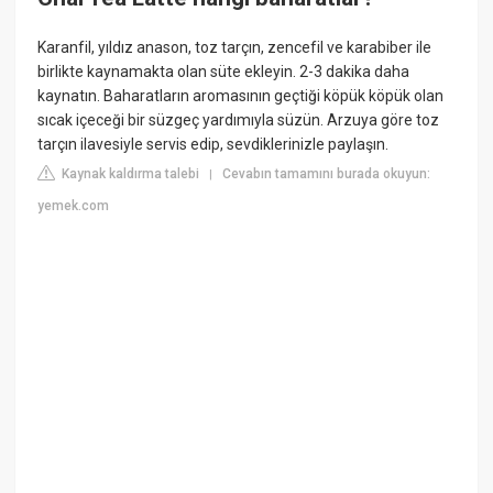
Karanfil, yıldız anason, toz tarçın, zencefil ve karabiber ile
birlikte kaynamakta olan süte ekleyin. 2-3 dakika daha
kaynatın. Baharatların aromasının geçtiği köpük köpük olan
sıcak içeceği bir süzgeç yardımıyla süzün. Arzuya göre toz
tarçın ilavesiyle servis edip, sevdiklerinizle paylaşın.
Kaynak kaldırma talebi
Cevabın tamamını burada okuyun:
|
yemek.com