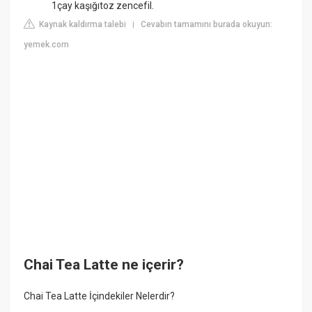
1çay kaşığıtoz zencefil.
Kaynak kaldırma talebi
Cevabın tamamını burada okuyun:
|
yemek.com
Chai Tea Latte ne içerir?
Chai Tea Latte İçindekiler Nelerdir?