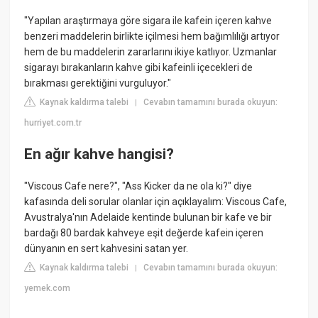
"Yapılan araştırmaya göre sigara ile kafein içeren kahve
benzeri maddelerin birlikte içilmesi hem bağımlılığı artıyor
hem de bu maddelerin zararlarını ikiye katlıyor. Uzmanlar
sigarayı bırakanların kahve gibi kafeinli içecekleri de
bırakması gerektiğini vurguluyor."
Kaynak kaldırma talebi
Cevabın tamamını burada okuyun:
|
hurriyet.com.tr
En ağır kahve hangisi?
"Viscous Cafe nere?", "Ass Kicker da ne ola ki?" diye
kafasında deli sorular olanlar için açıklayalım: Viscous Cafe,
Avustralya'nın Adelaide kentinde bulunan bir kafe ve bir
bardağı 80 bardak kahveye eşit değerde kafein içeren
dünyanın en sert kahvesini satan yer.
Kaynak kaldırma talebi
Cevabın tamamını burada okuyun:
|
yemek.com