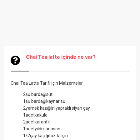
Chai Tea latte içinde ne var?
Chai Tea Latte Tarifi İçin Malzemeler
2su bardağısüt.
1su bardağıkaynar su.
2yemek kaşığıiri yapraklı siyah çay.
1adetkakule.
2adetkaranfil.
1adetyıldız anason.
1/2çay kaşığıtoz tarçın.