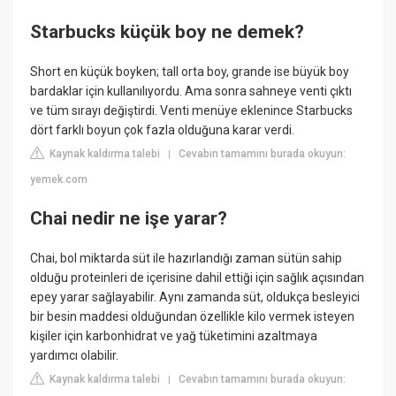
Starbucks küçük boy ne demek?
Short en küçük boyken; tall orta boy, grande ise büyük boy
bardaklar için kullanılıyordu. Ama sonra sahneye venti çıktı
ve tüm sırayı değiştirdi. Venti menüye eklenince Starbucks
dört farklı boyun çok fazla olduğuna karar verdi.
Kaynak kaldırma talebi
Cevabın tamamını burada okuyun:
|
yemek.com
Chai nedir ne işe yarar?
Chai, bol miktarda süt ile hazırlandığı zaman sütün sahip
olduğu proteinleri de içerisine dahil ettiği için sağlık açısından
epey yarar sağlayabilir. Aynı zamanda süt, oldukça besleyici
bir besin maddesi olduğundan özellikle kilo vermek isteyen
kişiler için karbonhidrat ve yağ tüketimini azaltmaya
yardımcı olabilir.
Kaynak kaldırma talebi
Cevabın tamamını burada okuyun:
|