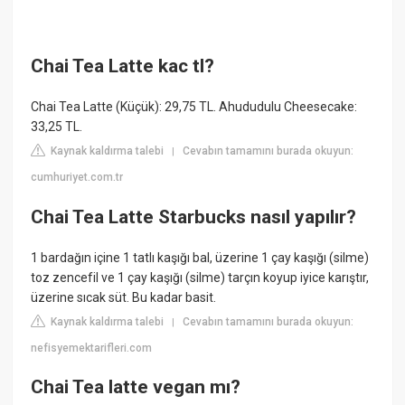
Chai Tea Latte kac tl?
Chai Tea Latte (Küçük): 29,75 TL. Ahududulu Cheesecake:
33,25 TL.
Kaynak kaldırma talebi
Cevabın tamamını burada okuyun:
|
cumhuriyet.com.tr
Chai Tea Latte Starbucks nasıl yapılır?
1 bardağın içine 1 tatlı kaşığı bal, üzerine 1 çay kaşığı (silme)
toz zencefil ve 1 çay kaşığı (silme) tarçın koyup iyice karıştır,
üzerine sıcak süt. Bu kadar basit.
Kaynak kaldırma talebi
Cevabın tamamını burada okuyun:
|
nefisyemektarifleri.com
Chai Tea latte vegan mı?