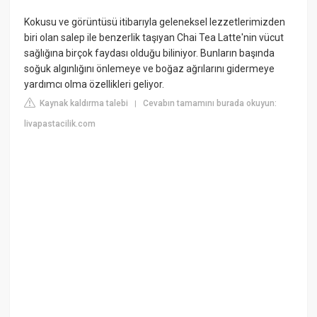
Kokusu ve görüntüsü itibarıyla geleneksel lezzetlerimizden
biri olan salep ile benzerlik taşıyan Chai Tea Latte'nin vücut
sağlığına birçok faydası olduğu biliniyor. Bunların başında
soğuk algınlığını önlemeye ve boğaz ağrılarını gidermeye
yardımcı olma özellikleri geliyor.
Kaynak kaldırma talebi
Cevabın tamamını burada okuyun:
|
livapastacilik.com