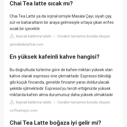
Chai Tea latte sıcak mı?
Chai Tea Latte ya da orjinal ismiyle Masala Çayı; siyah çay,
süt ve baharatların bir araya gelmesiyle ortaya çıkan enfes
sıcak bir içecektir.
Kaynak kaldırma talebi
Cevabın tamamını burada okuyun:
|
yemektekeyifvar.com
En yüksek kafeinli kahve hangisi?
Bu doğrultuda türlerine göre de kafein miktarı yüksek olan
kahve olarak espresso öne çıkmaktadır. Espresso bilindiği
gibi küçük fincanda, genelde fincanın yarısı doldurulacak
şekilde içilmektedir. Espresso'yu tercih ettiğinizde yüksek
miktarda kafein alma durumunuz daha yüksek olmaktadır.
Kaynak kaldırma talebi
Cevabın tamamını burada okuyun:
|
coffeetropic.com
Chai Tea Latte boğaza iyi gelir mi?