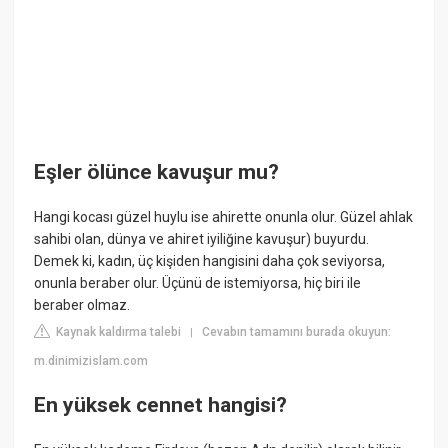
Eşler ölünce kavuşur mu?
Hangi kocası güzel huylu ise ahirette onunla olur. Güzel ahlak
sahibi olan, dünya ve ahiret iyiliğine kavuşur) buyurdu.
Demek ki, kadın, üç kişiden hangisini daha çok seviyorsa,
onunla beraber olur. Üçünü de istemiyorsa, hiç biri ile
beraber olmaz.
Kaynak kaldırma talebi
Cevabın tamamını burada okuyun:
|
m.dinimizislam.com
En yüksek cennet hangisi?