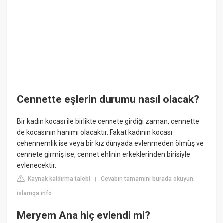
Cennette eşlerin durumu nasıl olacak?
Bir kadın kocası ile birlikte cennete girdiği zaman, cennette
de kocasının hanımı olacaktır. Fakat kadının kocası
cehennemlik ise veya bir kız dünyada evlenmeden ölmüş ve
cennete girmiş ise, cennet ehlinin erkeklerinden birisiyle
evlenecektir.
Kaynak kaldırma talebi
Cevabın tamamını burada okuyun:
|
islamqa.info
Meryem Ana hiç evlendi mi?