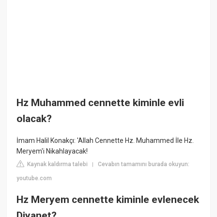
Hz Muhammed cennette kiminle evli
olacak?
İmam Halil Konakçı: 'Allah Cennette Hz. Muhammed İle Hz.
Meryem'i Nikahlayacak!
Kaynak kaldırma talebi
Cevabın tamamını burada okuyun:
|
youtube.com
Hz Meryem cennette kiminle evlenecek
Diyanet?