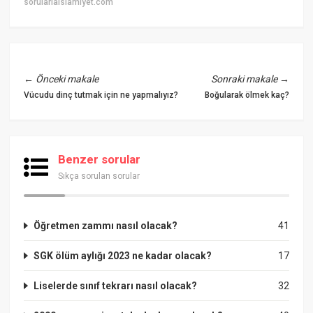
sorularlaislamiyet.com
←
Önceki makale
Sonraki makale
→
Vücudu dinç tutmak için ne yapmalıyız?
Boğularak ölmek kaç?
Benzer sorular
Sıkça sorulan sorular
Öğretmen zammı nasıl olacak?
41
SGK ölüm aylığı 2023 ne kadar olacak?
17
Liselerde sınıf tekrarı nasıl olacak?
32