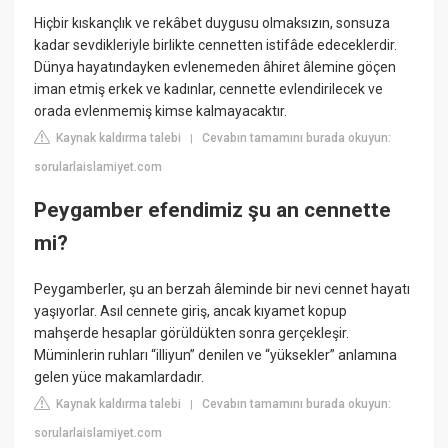
Hiçbir kıskançlık ve rekâbet duygusu olmaksızın, sonsuza
kadar sevdikleriyle birlikte cennetten istifâde edeceklerdir.
Dünya hayatındayken evlenemeden âhiret âlemine göçen
iman etmiş erkek ve kadınlar, cennette evlendirilecek ve
orada evlenmemiş kimse kalmayacaktır.
Kaynak kaldırma talebi
Cevabın tamamını burada okuyun:
|
sorularlaislamiyet.com
Peygamber efendimiz şu an cennette
mi?
Peygamberler, şu an berzah âleminde bir nevi cennet hayatı
yaşıyorlar. Asıl cennete giriş, ancak kıyamet kopup
mahşerde hesaplar görüldükten sonra gerçekleşir.
Müminlerin ruhları “illiyun” denilen ve “yüksekler” anlamına
gelen yüce makamlardadır.
Kaynak kaldırma talebi
Cevabın tamamını burada okuyun:
|
sorularlaislamiyet.com