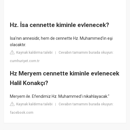
Hz. İsa cennette kiminle evlenecek?
İsa'nın annesidir, hem de cennette Hz. Muhammed'in eşi
olacaktır.
Kaynak kaldırma talebi
Cevabın tamamını burada okuyun:
|
cumhuriyet.com.tr
Hz Meryem cennette kiminle evlenecek
Halil Konakçı?
Meryem ile. Efendimiz Hz. Muhammed'i nikahlayacak."
Kaynak kaldırma talebi
Cevabın tamamını burada okuyun:
|
facebook.com