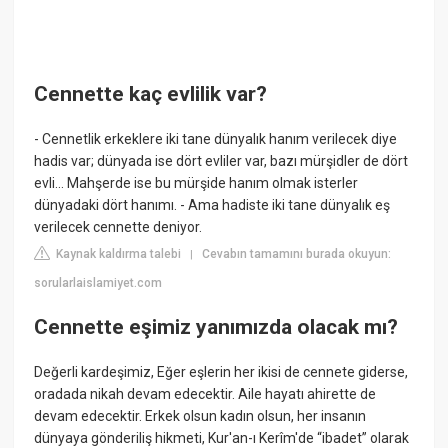
Cennette kaç evlilik var?
- Cennetlik erkeklere iki tane dünyalık hanım verilecek diye
hadis var; dünyada ise dört evliler var, bazı mürşidler de dört
evli... Mahşerde ise bu mürşide hanım olmak isterler
dünyadaki dört hanımı. - Ama hadiste iki tane dünyalık eş
verilecek cennette deniyor.
Kaynak kaldırma talebi
Cevabın tamamını burada okuyun:
|
sorularlaislamiyet.com
Cennette eşimiz yanımızda olacak mı?
Değerli kardeşimiz, Eğer eşlerin her ikisi de cennete giderse,
oradada nikah devam edecektir. Aile hayatı ahirette de
devam edecektir. Erkek olsun kadın olsun, her insanın
dünyaya gönderiliş hikmeti, Kur'an-ı Kerîm'de “ibadet” olarak