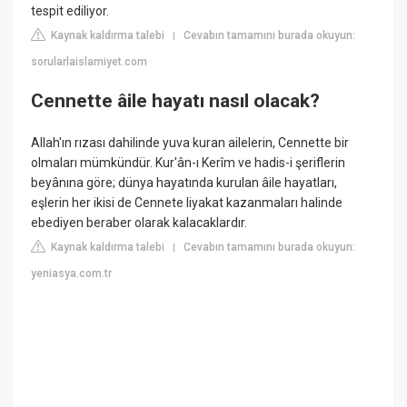
tespit ediliyor.
Kaynak kaldırma talebi
Cevabın tamamını burada okuyun:
|
sorularlaislamiyet.com
Cennette âile hayatı nasıl olacak?
Allah'ın rızası dahilinde yuva kuran ailelerin, Cennette bir
olmaları mümkündür. Kur'ân-ı Kerîm ve hadis-i şeriflerin
beyânına göre; dünya hayatında kurulan âile hayatları,
eşlerin her ikisi de Cennete liyakat kazanmaları halinde
ebediyen beraber olarak kalacaklardır.
Kaynak kaldırma talebi
Cevabın tamamını burada okuyun:
|
yeniasya.com.tr