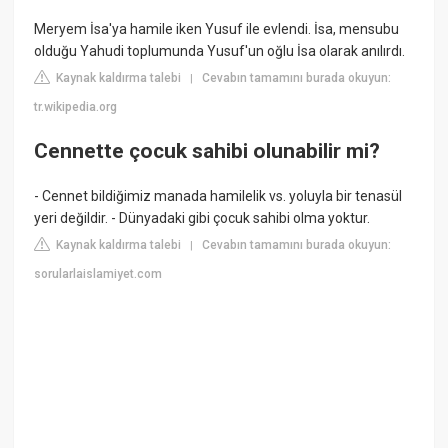
Meryem İsa'ya hamile iken Yusuf ile evlendi. İsa, mensubu
olduğu Yahudi toplumunda Yusuf'un oğlu İsa olarak anılırdı.
Kaynak kaldırma talebi
Cevabın tamamını burada okuyun:
|
tr.wikipedia.org
Cennette çocuk sahibi olunabilir mi?
- Cennet bildiğimiz manada hamilelik vs. yoluyla bir tenasül
yeri değildir. - Dünyadaki gibi çocuk sahibi olma yoktur.
Kaynak kaldırma talebi
Cevabın tamamını burada okuyun:
|
sorularlaislamiyet.com