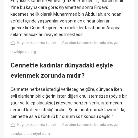
En yüksek kademe Firdevs (bazen Adn denilir) olarak bilinir.
Yine bu kaynaklara göre; Kıyametten sonra Firdevs
kademesine ilk olarak Muhammed bin Abdullah, ardından
sefalet içinde yaşayanlar ve sonra en dindar olanlar
girecektir. Cennete girenlerin melekler tarafından Arapça
selamlanacakları rivayet edilmektedir.
Kaynak kaldırma talebi
Cevabın tamamını burada okuyun:
|
tr.wikipedia.org
Cennette kadınlar dünyadaki eşiyle
evlenmek zorunda mıdır?
Cennette herkese istediği verileceğine göre, dünyada iken
evli olanların biri diğerini ister, diğeri onu istemezse (böyle bir
şuur ve talep olacaksa) isteyene benzeri verilir, istemeyen
serbest kalır ve istediğini alır. - Şunu unutmamak lazımdır ki,
cennette asla üzüntülü bir durum söz konusu değildir.
Kaynak kaldırma talebi
Cevabın tamamını burada okuyun:
|
sorularlaislamiyet.com