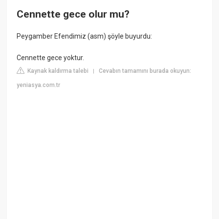
Cennette gece olur mu?
Peygamber Efendimiz (asm) şöyle buyurdu:
Cennette gece yoktur.
Kaynak kaldırma talebi
Cevabın tamamını burada okuyun:
|
yeniasya.com.tr