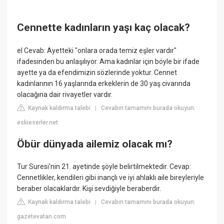
Cennette kadınların yaşı kaç olacak?
el Cevab: Ayetteki "onlara orada temiz eşler vardır"
ifadesinden bu anlaşılıyor. Ama kadınlar için böyle bir ifade
ayette ya da efendimizin sözlerinde yoktur. Cennet
kadınlarının 16 yaşlarında erkeklerin de 30 yaş civarında
olacağına dair rivayetler vardır.
Kaynak kaldırma talebi
Cevabın tamamını burada okuyun:
|
eskieserler.net
Öbür dünyada ailemiz olacak mı?
Tur Suresi'nin 21. ayetinde şöyle belirtilmektedir. Cevap:
Cennetlikler, kendileri gibi inançlı ve iyi ahlaklı aile bireyleriyle
beraber olacaklardır. Kişi sevdiğiyle beraberdir.
Kaynak kaldırma talebi
Cevabın tamamını burada okuyun:
|
gazetevatan.com