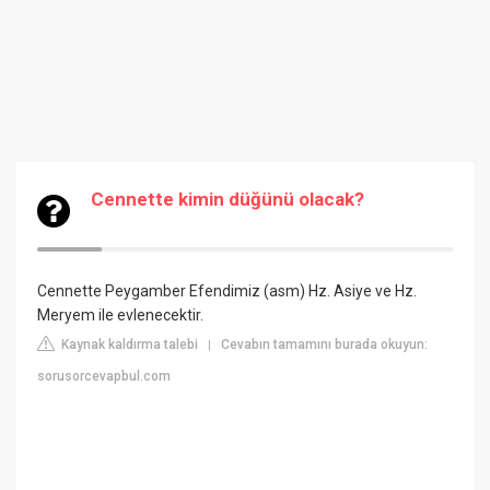
Cennette kimin düğünü olacak?
Cennette Peygamber Efendimiz (asm) Hz. Asiye ve Hz.
Meryem ile evlenecektir.
Kaynak kaldırma talebi
Cevabın tamamını burada okuyun:
|
sorusorcevapbul.com