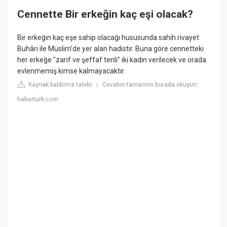
Cennette Bir erkeğin kaç eşi olacak?
Bir erkeğin kaç eşe sahip olacağı hususunda sahih rivayet
Buhâri ile Müslim'de yer alan hadistir. Buna göre cennetteki
her erkeğe "zarif ve şeffaf tenli" iki kadın verilecek ve orada
evlenmemiş kimse kalmayacaktır.
Kaynak kaldırma talebi
Cevabın tamamını burada okuyun:
|
haberturk.com