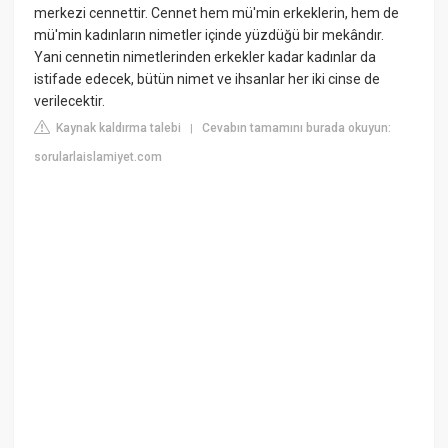
merkezi cennettir. Cennet hem mü'min erkeklerin, hem de
mü'min kadınların nimetler içinde yüzdüğü bir mekândır.
Yani cennetin nimetlerinden erkekler kadar kadınlar da
istifade edecek, bütün nimet ve ihsanlar her iki cinse de
verilecektir.
Kaynak kaldırma talebi
Cevabın tamamını burada okuyun:
|
sorularlaislamiyet.com