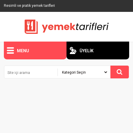
Resimli ve pratik yemek tarifleri
MENU
ÜYELİK