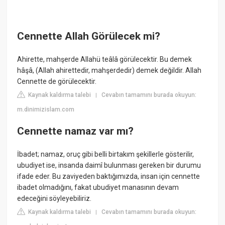
Cennette Allah Görülecek mi?
Ahirette, mahşerde Allahü teâlâ görülecektir. Bu demek
hâşâ, (Allah ahirettedir, mahşerdedir) demek değildir. Allah
Cennette de görülecektir.
Kaynak kaldırma talebi
Cevabın tamamını burada okuyun:
|
m.dinimizislam.com
Cennette namaz var mı?
İbadet; namaz, oruç gibi belli birtakım şekillerle gösterilir,
ubudiyet ise, insanda daimî bulunması gereken bir durumu
ifade eder. Bu zaviyeden baktığımızda, insan için cennette
ibadet olmadığını, fakat ubudiyet manasının devam
edeceğini söyleyebiliriz.
Kaynak kaldırma talebi
Cevabın tamamını burada okuyun:
|