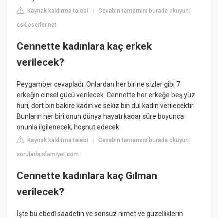
Kaynak kaldırma talebi
Cevabın tamamını burada okuyun:
|
eskieserler.net
Cennette kadınlara kaç erkek
verilecek?
Peygamber cevapladı: Onlardan her birine sizler gibi 7
erkeğin cinsel gücü verilecek. Cennette her erkeğe beş yüz
huri, dört bin bakire kadın ve sekiz bin dul kadın verilecektir.
Bunların her biri onun dünya hayatı kadar süre boyunca
onunla ilgilenecek, hoşnut edecek.
Kaynak kaldırma talebi
Cevabın tamamını burada okuyun:
|
sorularlaislamiyet.com
Cennette kadınlara kaç Gılman
verilecek?
İşte bu ebedî saadetin ve sonsuz nimet ve güzelliklerin