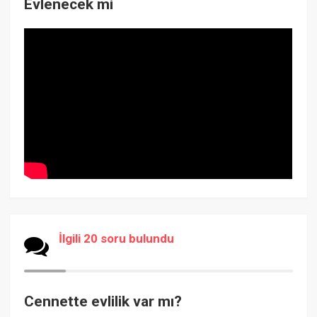
Evlenecek mi
İlgili 20 soru bulundu
Cennette evlilik var mı?