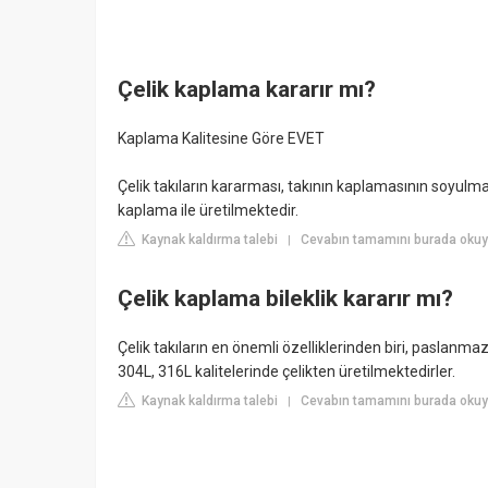
Çelik kaplama kararır mı?
Kaplama Kalitesine Göre EVET
Çelik takıların kararması, takının kaplamasının soyulmas
kaplama ile üretilmektedir.
Kaynak kaldırma talebi
Cevabın tamamını burada okuyu
|
Çelik kaplama bileklik kararır mı?
Çelik takıların en önemli özelliklerinden biri, paslanma
304L, 316L kalitelerinde çelikten üretilmektedirler.
Kaynak kaldırma talebi
Cevabın tamamını burada okuy
|