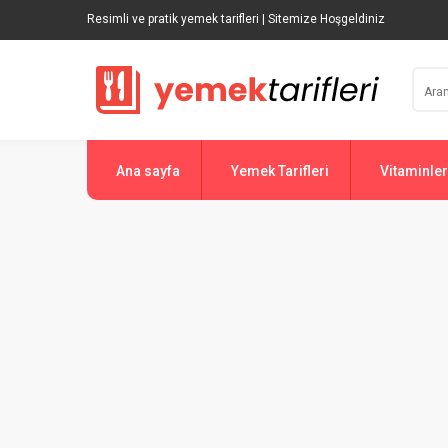
Resimli ve pratik yemek tarifleri | Sitemize Hoşgeldiniz
Ana sayfa
Yemek Tarifleri
Vitaminler