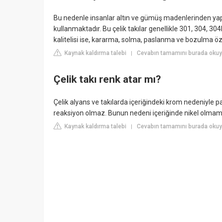
Bu nedenle insanlar altın ve gümüş madenlerinden yapı
kullanmaktadır. Bu çelik takılar genellikle 301, 304, 304L
kalitelisi ise, kararma, solma, paslanma ve bozulma özel
Kaynak kaldırma talebi
Cevabın tamamını burada okuy
|
Çelik takı renk atar mı?
Çelik alyans ve takılarda içeriğindeki krom nedeniyle p
reaksiyon olmaz. Bunun nedeni içeriğinde nikel olmama
Kaynak kaldırma talebi
Cevabın tamamını burada okuyu
|