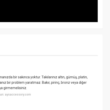
lmanızda bir sakınca yoktur. Takılarınız altın, gümüş, platin,
ız bir problem yaratmaz. Bakır, pirinç, bronz veya diğer
uşa girmemelisiniz.
yun: aysaccessory.com