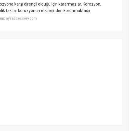
rozyona karşı dirençli olduğu için kararmazlar. Korozyon,
elik takılar korozyonun etkilerinden korunmaktadır.
yun: aysaccessory.com