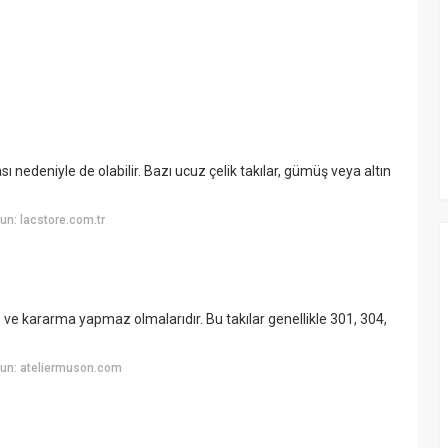
ı nedeniyle de olabilir. Bazı ucuz çelik takılar, gümüş veya altın
n: lacstore.com.tr
z ve kararma yapmaz olmalarıdır. Bu takılar genellikle 301, 304,
un: ateliermuson.com