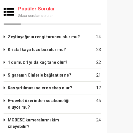
Popüler Sorular
Sıkça sorulan sorular
Zeytinyağının rengi turuncu olur mu?
24
Kristal kaya tuzu bozulur mu?
23
1 domuz 1 yılda kaç tane olur?
22
Sigaranın Cinlerle bağlantısı ne?
21
Kas yırtılması nelere sebep olur?
17
E-devlet üzerinden su aboneliği
45
oluyor mu?
MOBESE kameralarını kim
24
izleyebilir?