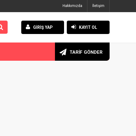
Hakkımızda
İletişim
GİRİŞ YAP
KAYIT OL
TARİF GÖNDER