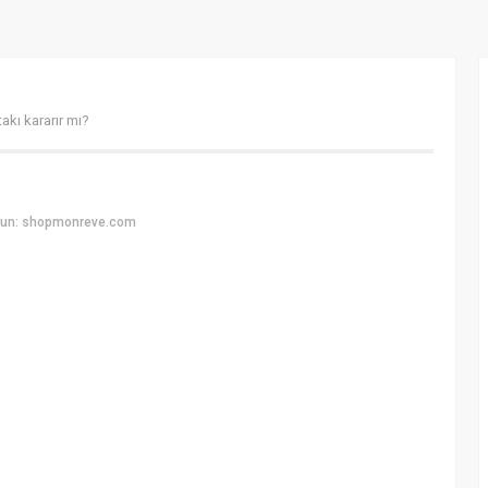
akı kararır mı?
yun: shopmonreve.com