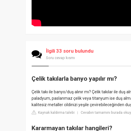
İlgili 33 soru bulundu
Soru cevap kısmı
Çelik takılarla banyo yapılır mı?
Çelik takı ile banyo/duş alınır mı? Çelik takılar ile duş a
paladyum, paslanmaz çelik veya titanyum ise duş alman
kalitesiz metaller cildinizi yeşile çevirebileceğinden d
Kaynak kaldırma talebi
Cevabın tamamını burada oku
|
Kararmayan takılar hangileri?