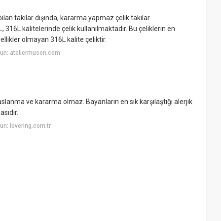
lan takılar dışında, kararma yapmaz çelik takılar
, 316L kalitelerinde çelik kullanılmaktadır. Bu çeliklerin en
likler olmayan 316L kalite çeliktir.
un: ateliermuson.com
aslanma ve kararma olmaz. Bayanların en sık karşılaştığı alerjik
sıdır.
n: lovering.com.tr