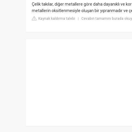
Çelik takılar, diğer metallere göre daha dayanıklı ve ko
metallerin oksitlenmesiyle oluşan bir yıpranmadır ve ç
Kaynak kaldırma talebi
Cevabın tamamını burada oku
|