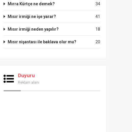
Mırra Kürtçe ne demek?
34
Mısır irmiği ne işe yarar?
41
Mısır irmiği neden yapılır?
18
Mısır nişastası ile baklava olur mu?
20
Duyuru
Reklam alanı