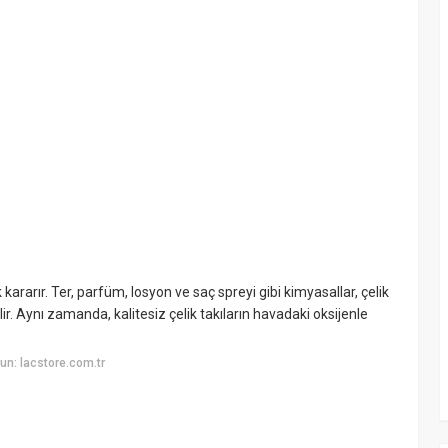
k kararır. Ter, parfüm, losyon ve saç spreyi gibi kimyasallar, çelik
. Aynı zamanda, kalitesiz çelik takıların havadaki oksijenle
n: lacstore.com.tr