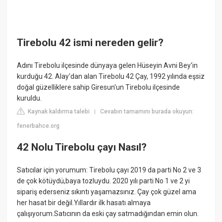
Tirebolu 42 ismi nereden gelir?
Adını Tirebolu ilçesinde dünyaya gelen Hüseyin Avni Bey'in
kurduğu 42. Alay'dan alan Tirebolu 42 Çay, 1992 yılında eşsiz
doğal güzelliklere sahip Giresun'un Tirebolu ilçesinde
kuruldu.
Kaynak kaldırma talebi
Cevabın tamamını burada okuyun:
|
fenerbahce.org
42 Nolu Tirebolu çayı Nasıl?
Satıcılar için yorumum: Tirebolu çayı 2019 da parti No 2 ve 3
de çok kötüydü,baya tozluydu. 2020 yılı parti No 1 ve 2 yi
sipariş ederseniz sıkıntı yaşamazsınız. Çay çok güzel ama
her hasat bir değil.Yıllardır ilk hasatı almaya
çalışıyorum.Satıcının da eski çay satmadığından emin olun.