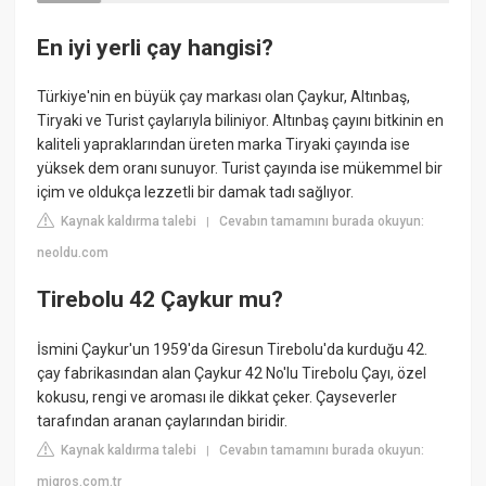
En iyi yerli çay hangisi?
Türkiye'nin en büyük çay markası olan Çaykur, Altınbaş,
Tiryaki ve Turist çaylarıyla biliniyor. Altınbaş çayını bitkinin en
kaliteli yapraklarından üreten marka Tiryaki çayında ise
yüksek dem oranı sunuyor. Turist çayında ise mükemmel bir
içim ve oldukça lezzetli bir damak tadı sağlıyor.
Kaynak kaldırma talebi
Cevabın tamamını burada okuyun:
|
neoldu.com
Tirebolu 42 Çaykur mu?
İsmini Çaykur'un 1959'da Giresun Tirebolu'da kurduğu 42.
çay fabrikasından alan Çaykur 42 No'lu Tirebolu Çayı, özel
kokusu, rengi ve aroması ile dikkat çeker. Çayseverler
tarafından aranan çaylarından biridir.
Kaynak kaldırma talebi
Cevabın tamamını burada okuyun:
|
migros.com.tr