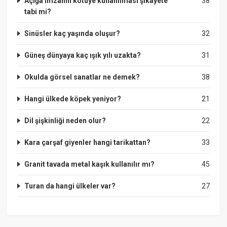
Açığa imzanın kötüye kullanılması şikayete
38
tabi mi?
Sinüsler kaç yaşında oluşur?
32
Güneş dünyaya kaç ışık yılı uzakta?
31
Okulda görsel sanatlar ne demek?
38
Hangi ülkede köpek yeniyor?
21
Dil şişkinliği neden olur?
22
Kara çarşaf giyenler hangi tarikattan?
33
Granit tavada metal kaşık kullanılır mı?
45
Turan da hangi ülkeler var?
27