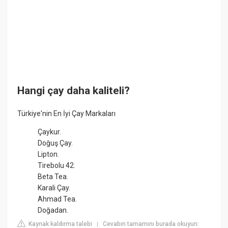
Hangi çay daha kaliteli?
Türkiye'nin En İyi Çay Markaları
Çaykur.
Doğuş Çay.
Lipton.
Tirebolu 42.
Beta Tea.
Karali Çay.
Ahmad Tea.
Doğadan.
Kaynak kaldırma talebi
Cevabın tamamını burada okuyun:
|