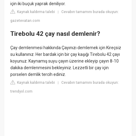
için iki buçuk yaprak deniliyor.
Kaynak kaldırma talebi
Cevabın tamamını burada okuyun:
|
gazetevatan.com
Tirebolu 42 çay nasıl demlenir?
Çay demlenmesi hakkında Çayınızı demlemek için Kireçsiz
su kullanınız. Her bardak için bir çay kaşığı Tirebolu 42 çayı
koyunuz. Kaynamış suyu çayın üzerine ekleyip çayın 8-10
dakika demlenmesini bekleyiniz. Lezzetli bir çay için
porselen demlik tercih ediniz.
Kaynak kaldırma talebi
Cevabın tamamını burada okuyun:
|
trendyol.com