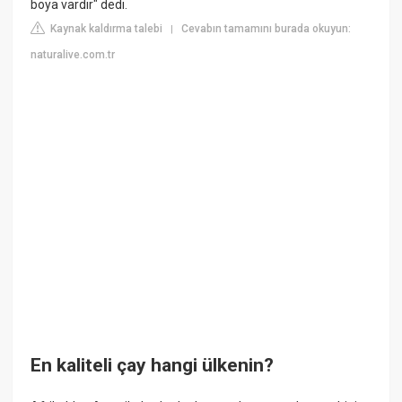
boya vardır" dedi.
Kaynak kaldırma talebi
Cevabın tamamını burada okuyun:
|
naturalive.com.tr
En kaliteli çay hangi ülkenin?