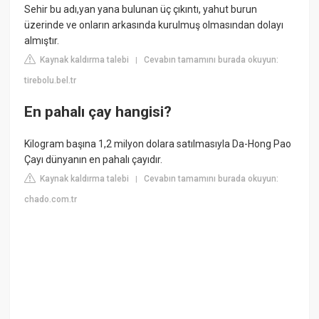
Sehir bu adı,yan yana bulunan üç çıkıntı, yahut burun
üzerinde ve onların arkasında kurulmuş olmasından dolayı
almıştır.
Kaynak kaldırma talebi
Cevabın tamamını burada okuyun:
|
tirebolu.bel.tr
En pahalı çay hangisi?
Kilogram başına 1,2 milyon dolara satılmasıyla Da-Hong Pao
Çayı dünyanın en pahalı çayıdır.
Kaynak kaldırma talebi
Cevabın tamamını burada okuyun:
|
chado.com.tr