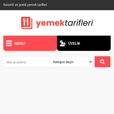
Resimli ve pratik yemek tarifleri
MENU
ÜYELİK