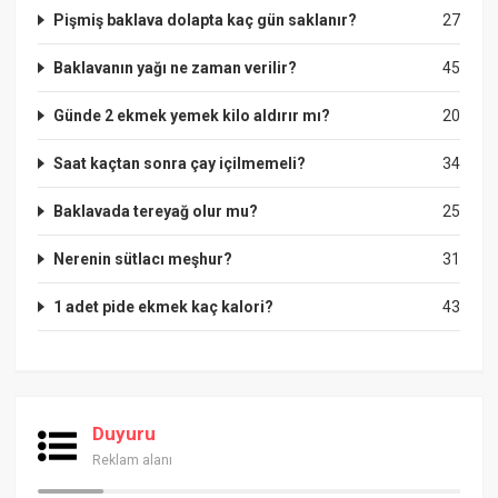
Pişmiş baklava dolapta kaç gün saklanır?
27
Baklavanın yağı ne zaman verilir?
45
Günde 2 ekmek yemek kilo aldırır mı?
20
Saat kaçtan sonra çay içilmemeli?
34
Baklavada tereyağ olur mu?
25
Nerenin sütlacı meşhur?
31
1 adet pide ekmek kaç kalori?
43
Duyuru
Reklam alanı