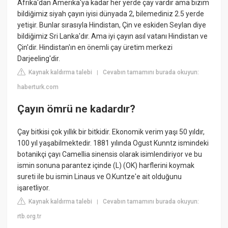
Afrika'dan Amerika'ya kadar her yerde çay vardır ama bizim
bildiğimiz siyah çayın iyisi dünyada 2, bilemediniz 2.5 yerde
yetişir. Bunlar sırasıyla Hindistan, Çin ve eskiden Seylan diye
bildiğimiz Sri Lanka'dır. Ama iyi çayın asıl vatanı Hindistan ve
Çin'dir. Hindistan'ın en önemli çay üretim merkezi
Darjeeling'dir.
Kaynak kaldırma talebi
Cevabın tamamını burada okuyun:
|
haberturk.com
Çayın ömrü ne kadardır?
Çay bitkisi çok yıllık bir bitkidir. Ekonomik verim yaşı 50 yıldır,
100 yıl yaşabilmektedir. 1881 yılında Ogust Kunntz ismindeki
botanikçi çayı Camellia sinensis olarak isimlendiriyor ve bu
ismin sonuna parantez içinde (L) (OK) harflerini koymak
sureti ile bu ismin Linaus ve O.Kuntze'e ait olduğunu
işaretliyor.
Kaynak kaldırma talebi
Cevabın tamamını burada okuyun:
|
rtb.org.tr