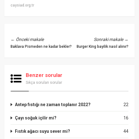
caysiad.org.tr
←
Önceki makale
Sonraki makale
→
Baklava Pismeden ne kadar bekler?
Burger King bayilik nasıl alınır?
Benzer sorular
Sıkça sorulan sorular
Antep fıstığı ne zaman toplanır 2022?
22
Çayı soğuk içilir mi?
16
Fıstık ağacı suyu sever mi?
44