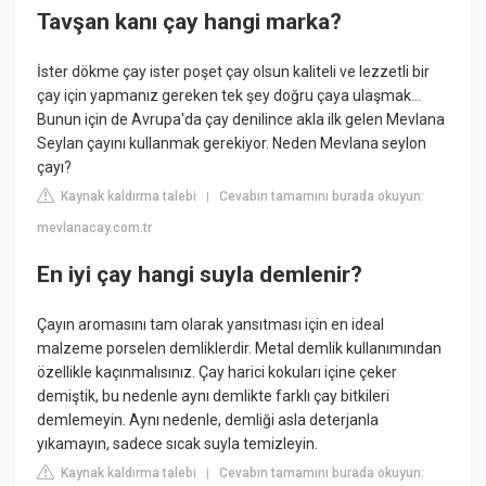
Tavşan kanı çay hangi marka?
İster dökme çay ister poşet çay olsun kaliteli ve lezzetli bir
çay için yapmanız gereken tek şey doğru çaya ulaşmak…
Bunun için de Avrupa'da çay denilince akla ilk gelen Mevlana
Seylan çayını kullanmak gerekiyor. Neden Mevlana seylon
çayı?
Kaynak kaldırma talebi
Cevabın tamamını burada okuyun:
|
mevlanacay.com.tr
En iyi çay hangi suyla demlenir?
Çayın aromasını tam olarak yansıtması için en ideal
malzeme porselen demliklerdir. Metal demlik kullanımından
özellikle kaçınmalısınız. Çay harici kokuları içine çeker
demiştik, bu nedenle aynı demlikte farklı çay bitkileri
demlemeyin. Aynı nedenle, demliği asla deterjanla
yıkamayın, sadece sıcak suyla temizleyin.
Kaynak kaldırma talebi
Cevabın tamamını burada okuyun:
|