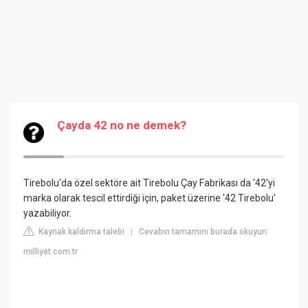
Çayda 42 no ne demek?
Tirebolu'da özel sektöre ait Tirebolu Çay Fabrikası da '42'yi
marka olarak tescil ettirdiği için, paket üzerine '42 Tirebolu'
yazabiliyor.
Kaynak kaldırma talebi
Cevabın tamamını burada okuyun:
|
milliyet.com.tr