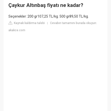
Çaykur Altınbaş fiyatı ne kadar?
Seçenekler: 200 gr107,25 TL/kg. 500 gr89,50 TL/kg.
Kaynak kaldırma talebi
Cevabın tamamını burada okuyun:
|
akakce.com