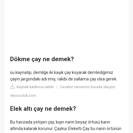
Dökme çay ne demek?
su kaynatıp, demliğe iki kaşık çay koyarak demlediğimiz
çayın jargondaki adı imiş. rakibi de sallama çay olsa gerek.
Kaynak kaldırma talebi
Cevabın tamamını burada okuyun:
|
eksisozluk.com
Elek altı çay ne demek?
Bu havzada yetişen çay, kışın narin beyaz örtüsü karın
altında kalarak korunur. Çaykur Elekeltı Çay bu narin örtünün