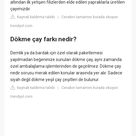
altından ilk yetişen filizlerden elde edilen yapraklarla üretilen
çayımızdır.
Kaynak kaldırma talebi
Cevabın tamamını burada okuyun:
|
trendyol.com
Dökme çay farkı nedir?
Demlik ya da bardak için özel olarak paketlemesi
yapılmadan beğeninize sunulan dökme çay, aynı zamanda
özel ambalajlama işlemlerinden de geçirilmez. Dökme çay
nedir sorusu merak edilen konular arasında yer alır. Sadece
siyah değil dökme yeşil çay çeşitleri de bulunur.
Kaynak kaldırma talebi
Cevabın tamamını burada okuyun:
|
trendyol.com