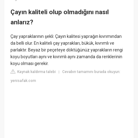
Çayın kaliteli olup olmadığını nasıl
anlarız?
Çay yapraklarının şekli: Çayın kalitesi yaprağın kıvrımından
da belli olur. En kaliteli çay yaprakları, bükük, kıvrımlı ve
parlaktır. Beyaz bir peçeteye döktüğünüz yaprakların rengi
koyu boyutları aynı ve kıvrımlı aynı zamanda da renklerinin
koyu olması gerekir.
Kaynak kaldırma talebi
Cevabın tamamını burada okuyun:
|
yenisafak.com