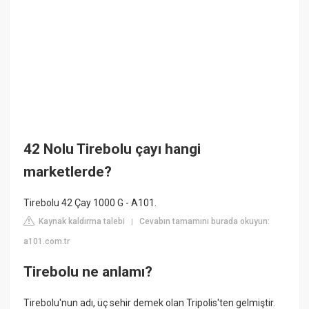
42 Nolu Tirebolu çayı hangi
marketlerde?
Tirebolu 42 Çay 1000 G - A101.
Kaynak kaldırma talebi
Cevabın tamamını burada okuyun:
|
a101.com.tr
Tirebolu ne anlamı?
Tirebolu'nun adı, üç sehir demek olan Tripolis'ten gelmiştir.