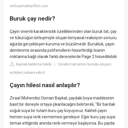
nefisyemektarifleri.com
Buruk çay nedir?
Çayın önemli karakteristik özelliklerinden olan buruk tat, çay
ve tükürüğün birleşimiyle oluşan kimyasal reaksiyon sonucu
ağızda gerçekleşen kuruma ve büzülmedir. Burukluk, çayın
demlenme sırasında polifenollerin hissettirdiği teanin
miktarına bağlı olarak farklı derecelerde Page 2 hissedilebilir.
Kaynak kaldırma talebi
Cevabın tamamını burada okuyun:
|
acikders.ankara.edu.tr
Çayın hilesi nasıl anlaşılır?
Ziraat Mühendisi Osman Baykal, çaydaki boya maddesinin
basit bir deneyle ortaya çıkarılacağını belirterek, "Bir bardak
soğuk suya bir tutam kuru çay koyuyoruz. Kaliteli çayın
hemen suya renk vermemesi gerekiyor. Eğer kuru çay suya
temas ettiğinde anında renk vermeye başlıyorsa. Bu çayda