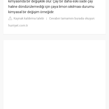
kimyasında bir değişiklik olur. Çay bir daha eski sade çay
haline döndürülemediği için çaya limon sıkılması durumu
kimyasal bir değişim örneğidir.
Kaynak kaldırma talebi
Cevabın tamamını burada okuyun:
|
hurriyet.com.tr