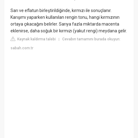
Sarı ve eflatun birleştirildiğinde, kırmızı ile sonuçlanır.
Karışımı yaparken kullanılan rengin tonu, hangi kırmızının
ortaya çıkacağını belirler. Sarıya fazla miktarda macenta
eklenirse, daha soğuk bir kırmızı (yakut rengi) meydana gelir.
Kaynak kaldırma talebi
Cevabın tamamını burada okuyun:
|
sabah.com.tr