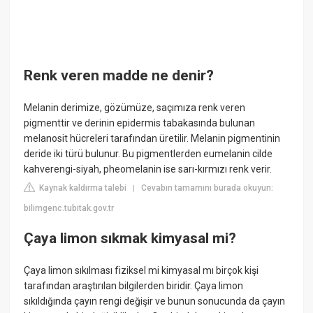
Renk veren madde ne denir?
Melanin derimize, gözümüze, saçımıza renk veren
pigmenttir ve derinin epidermis tabakasında bulunan
melanosit hücreleri tarafından üretilir. Melanin pigmentinin
deride iki türü bulunur. Bu pigmentlerden eumelanin cilde
kahverengi-siyah, pheomelanin ise sarı-kırmızı renk verir.
Kaynak kaldırma talebi
Cevabın tamamını burada okuyun:
|
bilimgenc.tubitak.gov.tr
Çaya limon sıkmak kimyasal mi?
Çaya limon sıkılması fiziksel mi kimyasal mı birçok kişi
tarafından araştırılan bilgilerden biridir. Çaya limon
sıkıldığında çayın rengi değişir ve bunun sonucunda da çayın