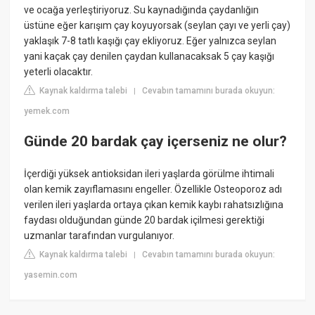
ve ocağa yerleştiriyoruz. Su kaynadığında çaydanlığın
üstüne eğer karışım çay koyuyorsak (seylan çayı ve yerli çay)
yaklaşık 7-8 tatlı kaşığı çay ekliyoruz. Eğer yalnızca seylan
yani kaçak çay denilen çaydan kullanacaksak 5 çay kaşığı
yeterli olacaktır.
Kaynak kaldırma talebi
Cevabın tamamını burada okuyun:
|
yemek.com
Günde 20 bardak çay içerseniz ne olur?
İçerdiği yüksek antioksidan ileri yaşlarda görülme ihtimali
olan kemik zayıflamasını engeller. Özellikle Osteoporoz adı
verilen ileri yaşlarda ortaya çıkan kemik kaybı rahatsızlığına
faydası olduğundan günde 20 bardak içilmesi gerektiği
uzmanlar tarafından vurgulanıyor.
Kaynak kaldırma talebi
Cevabın tamamını burada okuyun:
|
yasemin.com