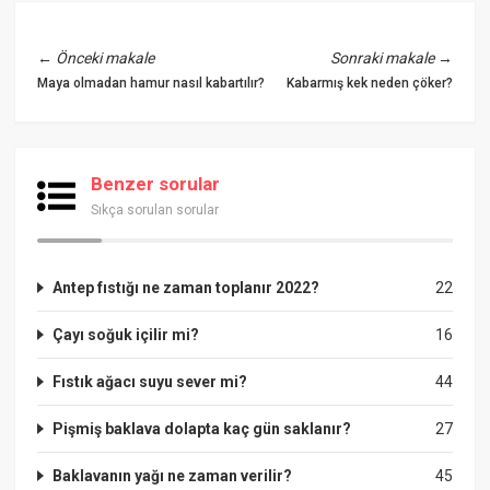
←
Önceki makale
Sonraki makale
→
Maya olmadan hamur nasıl kabartılır?
Kabarmış kek neden çöker?
Benzer sorular
Sıkça sorulan sorular
Antep fıstığı ne zaman toplanır 2022?
22
Çayı soğuk içilir mi?
16
Fıstık ağacı suyu sever mi?
44
Pişmiş baklava dolapta kaç gün saklanır?
27
Baklavanın yağı ne zaman verilir?
45