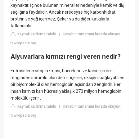
kaynaktır. İçinde bulunan mineraller nedeniyle kemik ve diş
sağlığına faydalıdır. Ancak neredeyse hiç karbonhidrat,
protein ve yağ içermez, Şeker ya da diğer katkılarla
tatlandırılır.
Kaynak kaldırma talebi
Cevabın tamamını burada okuyun:
|
tr.wikipedia.org
Alyuvarlara kırmızı rengi veren nedir?
Eritrositlerin sitoplazması, hücrelerin ve kanın kırmızı
renginden sorumlu olan demir içeren, oksijeni bağlayabilen
bir biyomolekül olan hemoglobin açısından zengindir. Her
insan kırmızı kan hücresi yaklaşık 270 milyon hemoglobin
molekülü içerir .
Kaynak kaldırma talebi
Cevabın tamamını burada okuyun:
|
tr.wikipedia.org