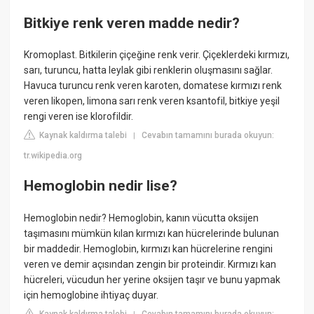
Bitkiye renk veren madde nedir?
Kromoplast. Bitkilerin çiçeğine renk verir. Çiçeklerdeki kırmızı,
sarı, turuncu, hatta leylak gibi renklerin oluşmasını sağlar.
Havuca turuncu renk veren karoten, domatese kırmızı renk
veren likopen, limona sarı renk veren ksantofil, bitkiye yeşil
rengi veren ise klorofildir.
Kaynak kaldırma talebi
Cevabın tamamını burada okuyun:
|
tr.wikipedia.org
Hemoglobin nedir lise?
Hemoglobin nedir? Hemoglobin, kanın vücutta oksijen
taşımasını mümkün kılan kırmızı kan hücrelerinde bulunan
bir maddedir. Hemoglobin, kırmızı kan hücrelerine rengini
veren ve demir açısından zengin bir proteindir. Kırmızı kan
hücreleri, vücudun her yerine oksijen taşır ve bunu yapmak
için hemoglobine ihtiyaç duyar.
Kaynak kaldırma talebi
Cevabın tamamını burada okuyun: