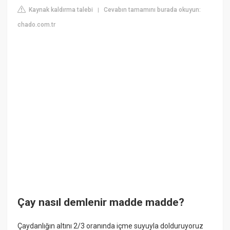
Kaynak kaldırma talebi
Cevabın tamamını burada okuyun:
|
chado.com.tr
Çay nasıl demlenir madde madde?
Çaydanlığın altını 2/3 oranında içme suyuyla dolduruyoruz