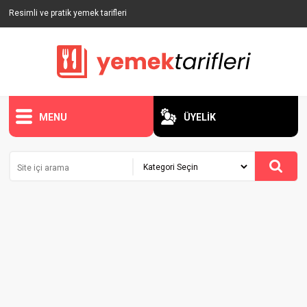
Resimli ve pratik yemek tarifleri
MENU
ÜYELİK