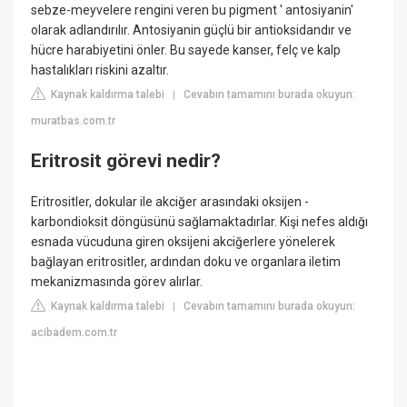
sebze-meyvelere rengini veren bu pigment ' antosiyanin'
olarak adlandırılır. Antosiyanin güçlü bir antioksidandır ve
hücre harabiyetini önler. Bu sayede kanser, felç ve kalp
hastalıkları riskini azaltır.
Kaynak kaldırma talebi
Cevabın tamamını burada okuyun:
|
muratbas.com.tr
Eritrosit görevi nedir?
Eritrositler, dokular ile akciğer arasındaki oksijen -
karbondioksit döngüsünü sağlamaktadırlar. Kişi nefes aldığı
esnada vücuduna giren oksijeni akciğerlere yönelerek
bağlayan eritrositler, ardından doku ve organlara iletim
mekanizmasında görev alırlar.
Kaynak kaldırma talebi
Cevabın tamamını burada okuyun:
|
acibadem.com.tr