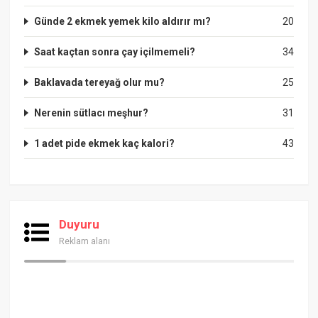
Günde 2 ekmek yemek kilo aldırır mı?
20
Saat kaçtan sonra çay içilmemeli?
34
Baklavada tereyağ olur mu?
25
Nerenin sütlacı meşhur?
31
1 adet pide ekmek kaç kalori?
43
Duyuru
Reklam alanı