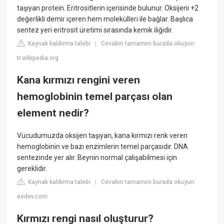
taşıyan protein. Eritrositlerin içerisinde bulunur. Oksijeni +2
değerlikli demir içeren hem molekülleri ile bağlar. Başlıca
sentez yeri eritrosit üretimi sırasında kemik iliğidir.
Kaynak kaldırma talebi
Cevabın tamamını burada okuyun:
|
tr.wikipedia.org
Kana kırmızı rengini veren
hemoglobinin temel parçası olan
element nedir?
Vücudumuzda oksijen taşıyan, kana kırmızı renk veren
hemoglobinin ve bazı enzimlerin temel parçasıdır. DNA
sentezinde yer alır. Beynin normal çalışabilmesi için
gereklidir.
Kaynak kaldırma talebi
Cevabın tamamını burada okuyun:
|
eodev.com
Kırmızı rengi nasıl oluşturur?