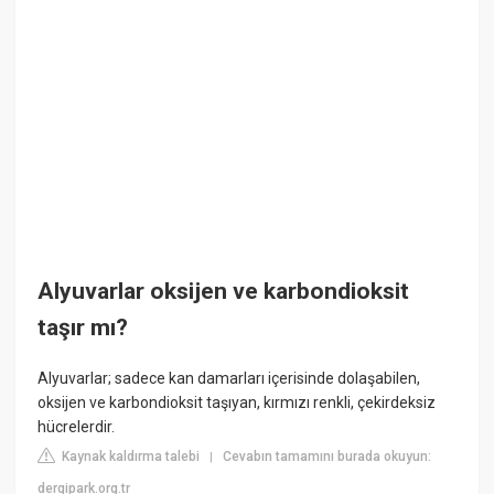
Alyuvarlar oksijen ve karbondioksit
taşır mı?
Alyuvarlar; sadece kan damarları içerisinde dolaşabilen,
oksijen ve karbondioksit taşıyan, kırmızı renkli, çekirdeksiz
hücrelerdir.
Kaynak kaldırma talebi
Cevabın tamamını burada okuyun:
|
dergipark.org.tr