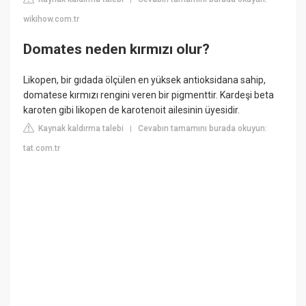
wikihow.com.tr
Domates neden kırmızı olur?
Likopen, bir gıdada ölçülen en yüksek antioksidana sahip,
domatese kırmızı rengini veren bir pigmenttir. Kardeşi beta
karoten gibi likopen de karotenoit ailesinin üyesidir.
Kaynak kaldırma talebi
Cevabın tamamını burada okuyun:
|
tat.com.tr