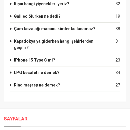
Kışın hangi yiyecekleri yeriz?
32
Galileo ölürken ne dedi?
19
Çam kozalağı macunu kimler kullanamaz?
38
Kapadokya'ya giderken hangi şehirlerden
31
geçilir?
IPhone 15 Type C mi?
23
LPG kesafet ne demek?
34
Rind meşrep ne demek?
27
SAYFALAR