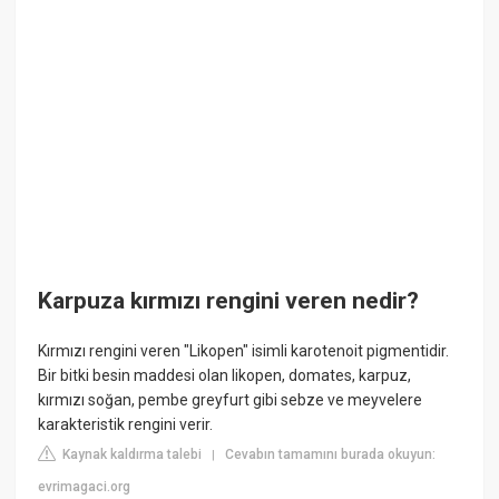
Karpuza kırmızı rengini veren nedir?
Kırmızı rengini veren "Likopen" isimli karotenoit pigmentidir.
Bir bitki besin maddesi olan likopen, domates, karpuz,
kırmızı soğan, pembe greyfurt gibi sebze ve meyvelere
karakteristik rengini verir.
Kaynak kaldırma talebi
Cevabın tamamını burada okuyun:
|
evrimagaci.org