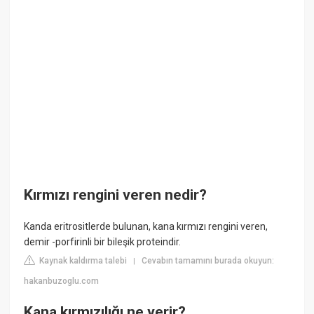
Kırmızı rengini veren nedir?
Kanda eritrositlerde bulunan, kana kırmızı rengini veren,
demir -porfirinli bir bileşik proteindir.
Kaynak kaldırma talebi
Cevabın tamamını burada okuyun:
|
hakanbuzoglu.com
Kana kırmızılığı ne verir?