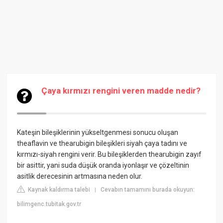
Çaya kırmızı rengini veren madde nedir?
Kateşin bileşiklerinin yükseltgenmesi sonucu oluşan
theaflavin ve thearubigin bileşikleri siyah çaya tadını ve
kırmızı-siyah rengini verir. Bu bileşiklerden thearubigin zayıf
bir asittir, yani suda düşük oranda iyonlaşır ve çözeltinin
asitlik derecesinin artmasına neden olur.
Kaynak kaldırma talebi
Cevabın tamamını burada okuyun:
|
bilimgenc.tubitak.gov.tr