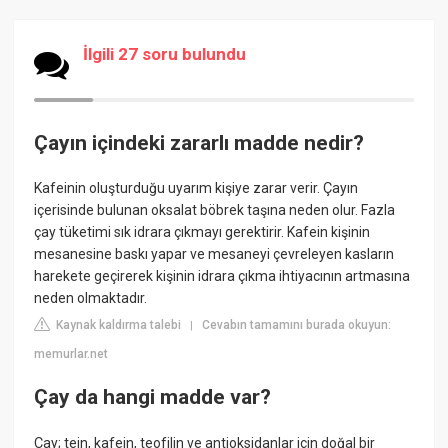
İlgili 27 soru bulundu
Çayın içindeki zararlı madde nedir?
Kafeinin oluşturduğu uyarım kişiye zarar verir. Çayın
içerisinde bulunan oksalat böbrek taşına neden olur. Fazla
çay tüketimi sık idrara çıkmayı gerektirir. Kafein kişinin
mesanesine baskı yapar ve mesaneyi çevreleyen kasların
harekete geçirerek kişinin idrara çıkma ihtiyacının artmasına
neden olmaktadır.
Kaynak kaldırma talebi
Cevabın tamamını burada okuyun:
|
memurlar.net
Çay da hangi madde var?
Çay; tein, kafein, teofilin ve antioksidanlar için doğal bir