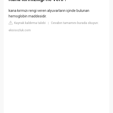
kana kırmızı rengi veren alyuvarların içinde bulunan
hemoglobin maddesidir.
Kaynak kaldırma talebi
Cevabın tamamını burada okuyun:
|
eksisozluk.com