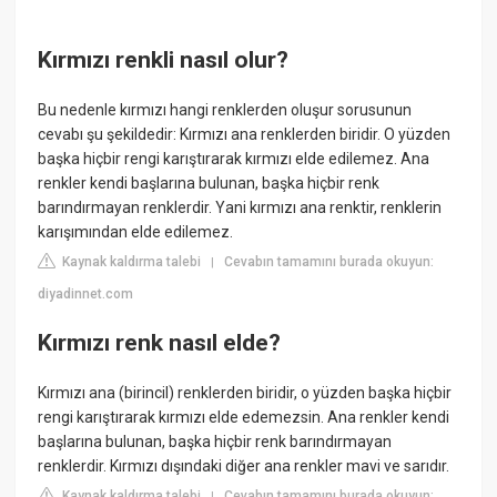
Kırmızı renkli nasıl olur?
Bu nedenle kırmızı hangi renklerden oluşur sorusunun
cevabı şu şekildedir: Kırmızı ana renklerden biridir. O yüzden
başka hiçbir rengi karıştırarak kırmızı elde edilemez. Ana
renkler kendi başlarına bulunan, başka hiçbir renk
barındırmayan renklerdir. Yani kırmızı ana renktir, renklerin
karışımından elde edilemez.
Kaynak kaldırma talebi
Cevabın tamamını burada okuyun:
|
diyadinnet.com
Kırmızı renk nasıl elde?
Kırmızı ana (birincil) renklerden biridir, o yüzden başka hiçbir
rengi karıştırarak kırmızı elde edemezsin. Ana renkler kendi
başlarına bulunan, başka hiçbir renk barındırmayan
renklerdir. Kırmızı dışındaki diğer ana renkler mavi ve sarıdır.
Kaynak kaldırma talebi
Cevabın tamamını burada okuyun:
|