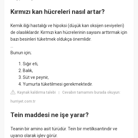
Kırmızı kan hücreleri nasıl artar?
Kemik iliği hastalığı ve hipoksi (düşük kan oksijen seviyeleri)
de olasılıklardır. Kırmızı kan hücrelerinin sayısını arttırmak için
bazı besinleri tüketmek oldukça önemlidir.
...
Bunun için;
Sığır eti,
Balık,
Süt ve peynir,
Yumurta tüketilmesi gerekmektedir.
Kaynak kaldırma talebi
Cevabın tamamını burada okuyun:
|
hurriyet.com.tr
Tein maddesi ne işe yarar?
Teanin bir amino asit türüdür. Tein bir metilksantindir ve
uyarıcı olarak işlev görür.