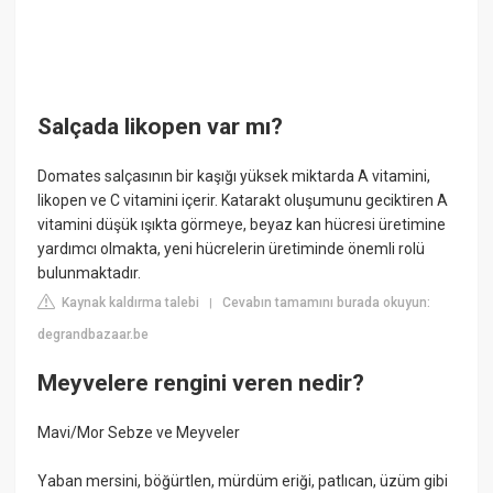
Salçada likopen var mı?
Domates salçasının bir kaşığı yüksek miktarda A vitamini,
likopen ve C vitamini içerir. Katarakt oluşumunu geciktiren A
vitamini düşük ışıkta görmeye, beyaz kan hücresi üretimine
yardımcı olmakta, yeni hücrelerin üretiminde önemli rolü
bulunmaktadır.
Kaynak kaldırma talebi
Cevabın tamamını burada okuyun:
|
degrandbazaar.be
Meyvelere rengini veren nedir?
Mavi/Mor Sebze ve Meyveler
Yaban mersini, böğürtlen, mürdüm eriği, patlıcan, üzüm gibi