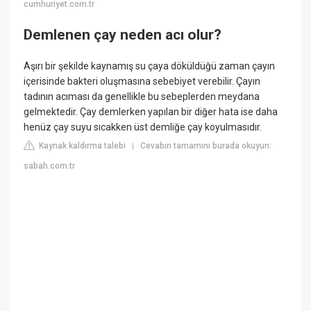
cumhuriyet.com.tr
Demlenen çay neden acı olur?
Aşırı bir şekilde kaynamış su çaya döküldüğü zaman çayın
içerisinde bakteri oluşmasına sebebiyet verebilir. Çayın
tadının acıması da genellikle bu sebeplerden meydana
gelmektedir. Çay demlerken yapılan bir diğer hata ise daha
henüz çay suyu sıcakken üst demliğe çay koyulmasıdır.
Kaynak kaldırma talebi
Cevabın tamamını burada okuyun:
|
sabah.com.tr