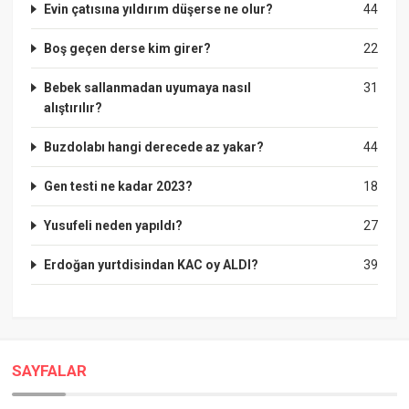
Evin çatısına yıldırım düşerse ne olur?
44
Boş geçen derse kim girer?
22
Bebek sallanmadan uyumaya nasıl
31
alıştırılır?
Buzdolabı hangi derecede az yakar?
44
Gen testi ne kadar 2023?
18
Yusufeli neden yapıldı?
27
Erdoğan yurtdisindan KAC oy ALDI?
39
SAYFALAR