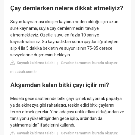
Çay demlerken nelere dikkat etmeliyiz?
Suyun kaynaması oksijen kaybına neden olduğu için uzun
süre kaynamış suyla çay demlenmesini tavsiye
etmemekteyiz. Özetle, suyu en fazla 10 saniye
kaynatmalısınız. Su kaynadıktan sonra çaydanlığı ateşten
alıp 4 ila 5 dakika bekletin ve suyun ısının 75-85 derece
seviyelerine düşmesini bekleyin.
Kaynak kaldırma talebi
Cevabın tamamını burada okuyun:
|
m.sabah.com.tr
Akşamdan kalan bitki çayı içilir mi?
Mesela gece saatlerinde bitki çayı içmek istiyorsak papatya
ya da ekinezya gibi rahatlatıcı, teskin edici bitki çaylarını
tercih etmek gerekir. Yine adaçayı üritik etkisi olduğundan ve
tansiyonu yükselttiğinden gece içilip, ardından da
yatılmamalıdır" ifadelerini kullandı.
Kaynak kaldırma talebi
Cevabın tamamını burada okuyun:
|