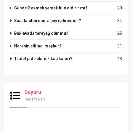
Günde 2 ekmek yemek kilo aldırır mı?
20
Saat kaçtan sonra çay içilmemeli?
34
Baklavada tereyağ olur mu?
25
Nerenin sütlacı meşhur?
31
1 adet pide ekmek kaç kalori?
43
Duyuru
Reklam alanı