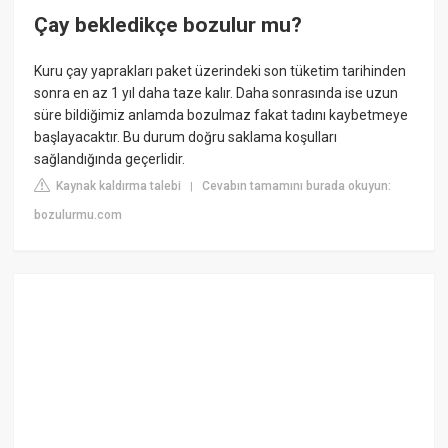
Çay bekledikçe bozulur mu?
Kuru çay yaprakları paket üzerindeki son tüketim tarihinden
sonra en az 1 yıl daha taze kalır. Daha sonrasında ise uzun
süre bildiğimiz anlamda bozulmaz fakat tadını kaybetmeye
başlayacaktır. Bu durum doğru saklama koşulları
sağlandığında geçerlidir.
Kaynak kaldırma talebi
Cevabın tamamını burada okuyun:
|
bozulurmu.com