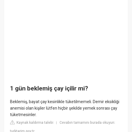
1 gün beklemiş çay içilir mi?
Beklemiş, bayat çay kesinlikle tüketilmemeli. Demir eksikliği
anemisi olan kişiler lütfen hiçbir şekilde yemek sonrası çay
tüketmesinler.
Kaynak kaldırma talebi
Cevabın tamamını burada okuyun:
|
turktarim.gov.tr