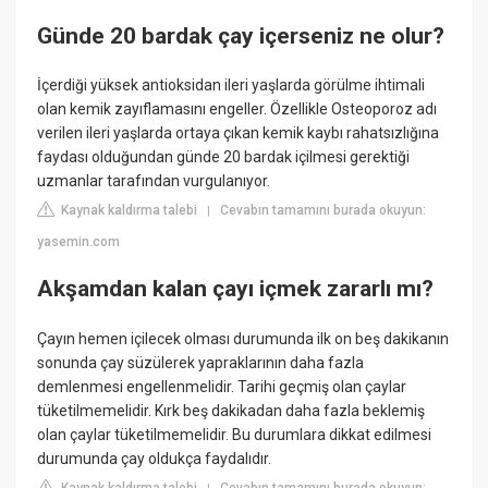
Günde 20 bardak çay içerseniz ne olur?
İçerdiği yüksek antioksidan ileri yaşlarda görülme ihtimali
olan kemik zayıflamasını engeller. Özellikle Osteoporoz adı
verilen ileri yaşlarda ortaya çıkan kemik kaybı rahatsızlığına
faydası olduğundan günde 20 bardak içilmesi gerektiği
uzmanlar tarafından vurgulanıyor.
Kaynak kaldırma talebi
Cevabın tamamını burada okuyun:
|
yasemin.com
Akşamdan kalan çayı içmek zararlı mı?
Çayın hemen içilecek olması durumunda ilk on beş dakikanın
sonunda çay süzülerek yapraklarının daha fazla
demlenmesi engellenmelidir. Tarihi geçmiş olan çaylar
tüketilmemelidir. Kırk beş dakikadan daha fazla beklemiş
olan çaylar tüketilmemelidir. Bu durumlara dikkat edilmesi
durumunda çay oldukça faydalıdır.
Kaynak kaldırma talebi
Cevabın tamamını burada okuyun: