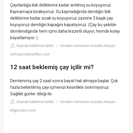
Çaydanlığa ibik deliklerine kadar arıtılmış su koyuyoruz.
Kaynamaya bırakıyoruz. Su kaynadığında demliğin ibik
deliklerine kadar sıcak su koyuyoruz üzerine 3 kaşık çay
koyuyoruz demliğin kapağını kapatıyoruz. (Çay bu şekilde
demlendiginde hem içimi daha lezzetli oluyor, hemde kolay
bayatlamıyor. )
Kaynak kaldırma talebi
Cevabın tamamını burada okuyun:
|
nefisyemektarifleri.com
12 saat beklemiş çay içilir mi?
Demlenmiş çay 2 saat sonra bayat hali almaya başlar. Çok
fazla bekletilmiş çayı içmenizi kesinlikle önermiyoruz.
Sağlıklı günler dileği ile.
Kaynak kaldırma talebi
Cevabın tamamını burada okuyun:
|
bilgiustam.com