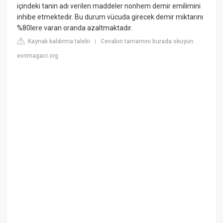
içindeki tanin adı verilen maddeler nonhem demir emilimini
inhibe etmektedir. Bu durum vücuda girecek demir miktarını
%80lere varan oranda azaltmaktadır.
Kaynak kaldırma talebi
Cevabın tamamını burada okuyun:
|
evrimagaci.org