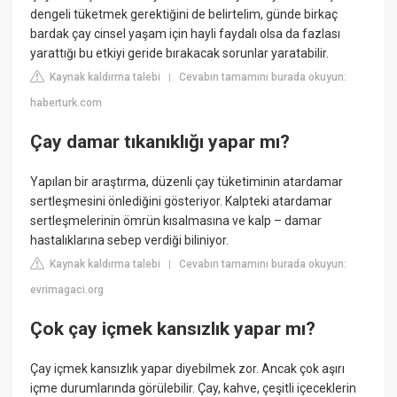
dengeli tüketmek gerektiğini de belirtelim, günde birkaç
bardak çay cinsel yaşam için hayli faydalı olsa da fazlası
yarattığı bu etkiyi geride bırakacak sorunlar yaratabilir.
Kaynak kaldırma talebi
Cevabın tamamını burada okuyun:
|
haberturk.com
Çay damar tıkanıklığı yapar mı?
Yapılan bir araştırma, düzenli çay tüketiminin atardamar
sertleşmesini önlediğini gösteriyor. Kalpteki atardamar
sertleşmelerinin ömrün kısalmasına ve kalp – damar
hastalıklarına sebep verdiği biliniyor.
Kaynak kaldırma talebi
Cevabın tamamını burada okuyun:
|
evrimagaci.org
Çok çay içmek kansızlık yapar mı?
Çay içmek kansızlık yapar diyebilmek zor. Ancak çok aşırı
içme durumlarında görülebilir. Çay, kahve, çeşitli içeceklerin