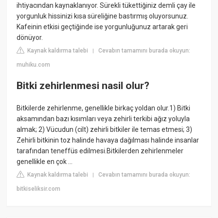
ihtiyacından kaynaklanıyor. Sürekli tükettiğiniz demli çay ile
yorgunluk hissinizi kısa süreliğine bastırmış oluyorsunuz.
Kafeinin etkisi geçtiğinde ise yorgunluğunuz artarak geri
dönüyor.
Kaynak kaldırma talebi
Cevabın tamamını burada okuyun:
|
muhiku.com
Bitki zehirlenmesi nasil olur?
Bitkilerde zehirlenme, genellikle birkaç yoldan olur.1) Bitki
aksamından bazı kısımları veya zehirli terkibi ağız yoluyla
almak; 2) Vücudun (cilt) zehirli bitkiler ile temas etmesi; 3)
Zehirli bitkinin toz halinde havaya dağılması halinde insanlar
tarafından teneffüs edilmesi.Bitkilerden zehirlenmeler
genellikle en çok ...
Kaynak kaldırma talebi
Cevabın tamamını burada okuyun:
|
bitkiseliksir.com