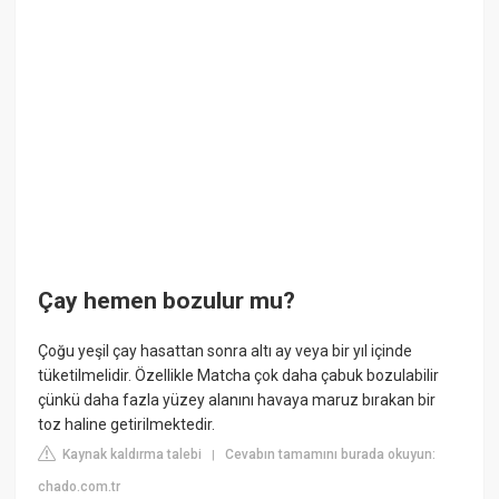
Çay hemen bozulur mu?
Çoğu yeşil çay hasattan sonra altı ay veya bir yıl içinde
tüketilmelidir. Özellikle Matcha çok daha çabuk bozulabilir
çünkü daha fazla yüzey alanını havaya maruz bırakan bir
toz haline getirilmektedir.
Kaynak kaldırma talebi
Cevabın tamamını burada okuyun:
|
chado.com.tr