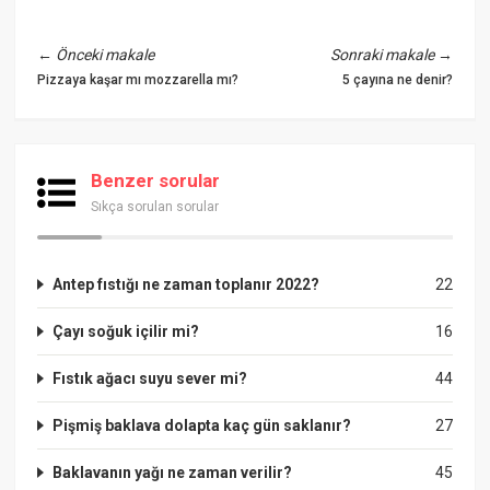
←
Önceki makale
Sonraki makale
→
Pizzaya kaşar mı mozzarella mı?
5 çayına ne denir?
Benzer sorular
Sıkça sorulan sorular
Antep fıstığı ne zaman toplanır 2022?
22
Çayı soğuk içilir mi?
16
Fıstık ağacı suyu sever mi?
44
Pişmiş baklava dolapta kaç gün saklanır?
27
Baklavanın yağı ne zaman verilir?
45