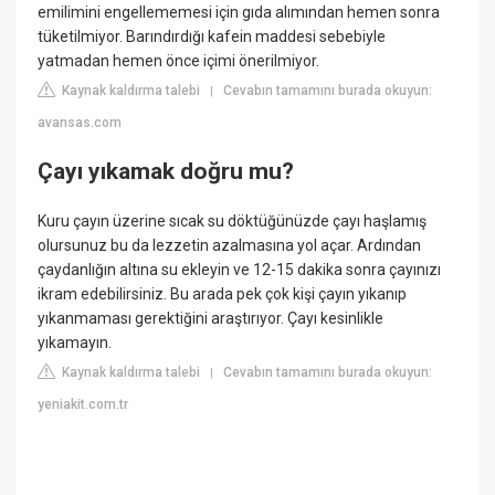
emilimini engellememesi için gıda alımından hemen sonra
tüketilmiyor. Barındırdığı kafein maddesi sebebiyle
yatmadan hemen önce içimi önerilmiyor.
Kaynak kaldırma talebi
Cevabın tamamını burada okuyun:
|
avansas.com
Çayı yıkamak doğru mu?
Kuru çayın üzerine sıcak su döktüğünüzde çayı haşlamış
olursunuz bu da lezzetin azalmasına yol açar. Ardından
çaydanlığın altına su ekleyin ve 12-15 dakika sonra çayınızı
ikram edebilirsiniz. Bu arada pek çok kişi çayın yıkanıp
yıkanmaması gerektiğini araştırıyor. Çayı kesinlikle
yıkamayın.
Kaynak kaldırma talebi
Cevabın tamamını burada okuyun:
|
yeniakit.com.tr