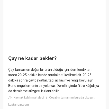
Çay ne kadar bekler?
Çay tamamen doğal bir ürün olduğu için, demlendikten
sonra 20-25 dakika içinde mutlaka tüketilmelidir. 20-25
dakika sonra çay bayatlar, tadı acılaşır ve rengi koyulaşır.
Bunu engellemenin bir yolu var: Demlik içinde filtre kâğıdı ya
da demleme süzgeci kullanılabilir.
Kaynak kaldırma talebi
Cevabın tamamını burada okuyun:
|
kaptancay.com