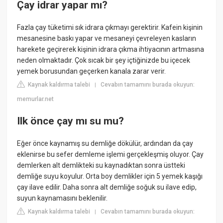
Çay idrar yapar mı?
Fazla çay tüketimi sık idrara çıkmayı gerektirir. Kafein kişinin
mesanesine baskı yapar ve mesaneyi çevreleyen kasların
harekete geçirerek kişinin idrara çıkma ihtiyacının artmasına
neden olmaktadır. Çok sıcak bir şey içtiğinizde bu içecek
yemek borusundan geçerken kanala zarar verir.
Kaynak kaldırma talebi
Cevabın tamamını burada okuyun:
|
memurlar.net
Ilk önce çay mı su mu?
Eğer önce kaynamış su demliğe dökülür, ardından da çay
eklenirse bu sefer demleme işlemi gerçekleşmiş oluyor. Çay
demlerken alt demlikteki su kaynadıktan sonra üstteki
demliğe suyu koyulur. Orta boy demlikler için 5 yemek kaşığı
çay ilave edilir. Daha sonra alt demliğe soğuk su ilave edip,
suyun kaynamasını beklenilir.
Kaynak kaldırma talebi
Cevabın tamamını burada okuyun:
|