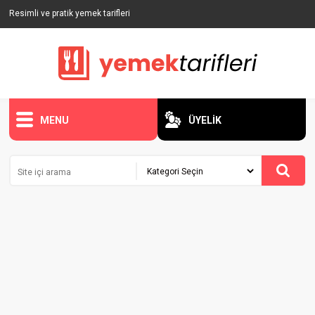
Resimli ve pratik yemek tarifleri
MENU
ÜYELİK