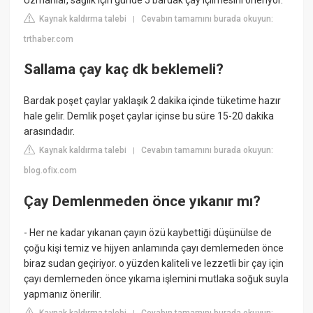
Kaynak kaldırma talebi
Cevabın tamamını burada okuyun:
|
trthaber.com
Sallama çay kaç dk beklemeli?
Bardak poşet çaylar yaklaşık 2 dakika içinde tüketime hazır
hale gelir. Demlik poşet çaylar içinse bu süre 15-20 dakika
arasındadır.
Kaynak kaldırma talebi
Cevabın tamamını burada okuyun:
|
blog.ofix.com
Çay Demlenmeden önce yıkanır mı?
- Her ne kadar yıkanan çayın özü kaybettiği düşünülse de
çoğu kişi temiz ve hijyen anlamında çayı demlemeden önce
biraz sudan geçiriyor. o yüzden kaliteli ve lezzetli bir çay için
çayı demlemeden önce yıkama işlemini mutlaka soğuk suyla
yapmanız önerilir.