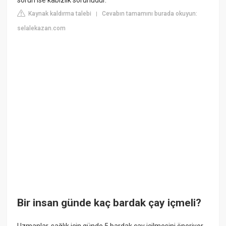
sorun ise kabızlık sorunudur.
Kaynak kaldırma talebi
Cevabın tamamını burada okuyun:
|
selalekazan.com
Bir insan günde kaç bardak çay içmeli?
Uzmanlar, sağlık için günde 5 bardak çay içilmesini öneriyor.