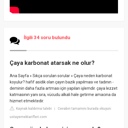
İlgili 34 soru bulundu
Çaya karbonat atarsak ne olur?
Ana Sayfa » Sıkça sorulan sorular » Çaya neden karbonat
koyulur? hafif asidik olan çayın bazik yapılması ve tadının -
deminin daha fazla artması için yapılan işlemdir. çaya lezzet
katmasının yanı sıra, vücudu alkali hale getirme amacına da
hizmet etmektedir.
Kaynak kaldırma talebi
Cevabın tamamını burada okuyun:
|
ustayemektarifleri.com