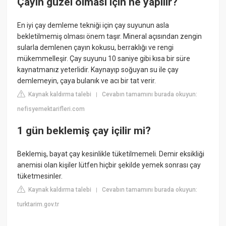
Çayın güzel olması için ne yapılır?
En iyi çay demleme tekniği için çay suyunun asla
bekletilmemiş olması önem taşır. Mineral açısından zengin
sularla demlenen çayın kokusu, berraklığı ve rengi
mükemmelleşir. Çay suyunu 10 saniye gibi kısa bir süre
kaynatmanız yeterlidir. Kaynayıp soğuyan su ile çay
demlemeyin, çaya bulanık ve acı bir tat verir.
Kaynak kaldırma talebi
Cevabın tamamını burada okuyun:
|
nefisyemektarifleri.com
1 gün beklemiş çay içilir mi?
Beklemiş, bayat çay kesinlikle tüketilmemeli. Demir eksikliği
anemisi olan kişiler lütfen hiçbir şekilde yemek sonrası çay
tüketmesinler.
Kaynak kaldırma talebi
Cevabın tamamını burada okuyun:
|
turktarim.gov.tr