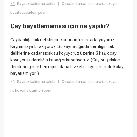
Kaynak kaldırma talebi
Cevabın tamamını burada okuyun:
|
betateaacademy.com
Çay bayatlamaması için ne yapılır?
Çaydanlığa ibik deliklerine kadar arıtılmış su koyuyoruz.
Kaynamaya bırakıyoruz. Su kaynadığında demliğin ibik
deliklerine kadar sıcak su koyuyoruz üzerine 3 kaşık çay
koyuyoruz demliğin kapağını kapatıyoruz. (Çay bu şekilde
demlendiginde hem içimi daha lezzetli oluyor, hemde kolay
bayatlamıyor. )
Kaynak kaldırma talebi
Cevabın tamamını burada okuyun:
|
nefisyemektarifleri.com