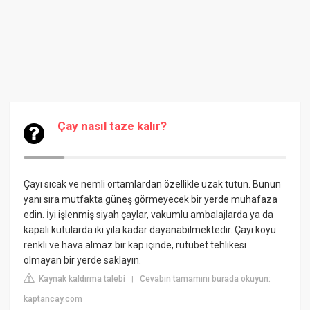
Çay nasıl taze kalır?
Çayı sıcak ve nemli ortamlardan özellikle uzak tutun. Bunun
yanı sıra mutfakta güneş görmeyecek bir yerde muhafaza
edin. İyi işlenmiş siyah çaylar, vakumlu ambalajlarda ya da
kapalı kutularda iki yıla kadar dayanabilmektedir. Çayı koyu
renkli ve hava almaz bir kap içinde, rutubet tehlikesi
olmayan bir yerde saklayın.
Kaynak kaldırma talebi
Cevabın tamamını burada okuyun:
|
kaptancay.com