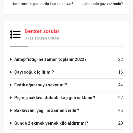
1 tane kırmızı pancarda kaç kalori var?
Lahanada gaz var mıdır?
Benzer sorular
Sıkça sorulan sorular
Antep fıstığı ne zaman toplanır 2022?
22
Çayı soğuk içilir mi?
16
Fıstık ağacı suyu sever mi?
44
Pişmiş baklava dolapta kaç gün saklanır?
27
Baklavanın yağı ne zaman verilir?
45
Günde 2 ekmek yemek kilo aldırır mı?
20