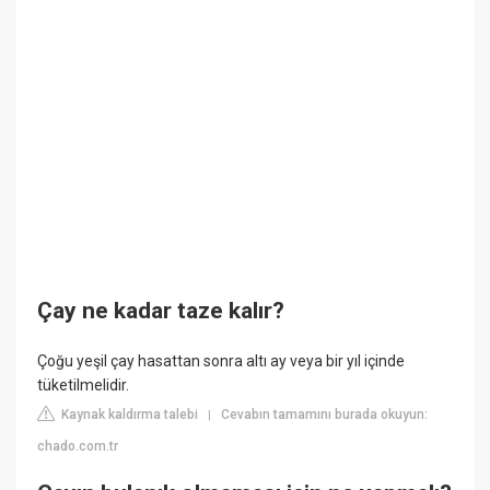
Çay ne kadar taze kalır?
Çoğu yeşil çay hasattan sonra altı ay veya bir yıl içinde
tüketilmelidir.
Kaynak kaldırma talebi
Cevabın tamamını burada okuyun:
|
chado.com.tr