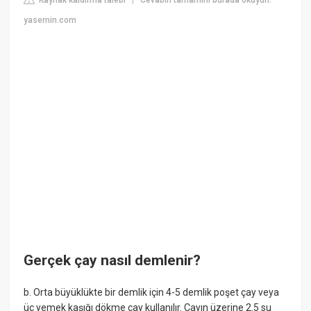
Kaynak kaldırma talebi
Cevabın tamamını burada okuyun:
|
yasemin.com
Gerçek çay nasıl demlenir?
b. Orta büyüklükte bir demlik için 4-5 demlik poşet çay veya
üç yemek kaşığı dökme çay kullanılır. Çayın üzerine 2.5 su