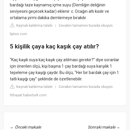
bardağı taze kaynamış içme suyu (Demliğin deliğinin
seviyesini geçecek kadar) eklenir. c. Ocağın altı kısılır ve
ortalama yirmi dakika demlemeye bırakılır.
Kaynak kaldırma talebi
Cevabın tamamını burada okuyun:
|
lipton.com
5 kişilik çaya kaç kaşık çay atılır?
“Kaç kaşık suya kaç kaşık çay atılması gerekir?” diye soranlar
için önerilen ölçü, kişi başına 1 çay bardağı suya karşılık 1
tepeleme çay kaşığı çaydır. Bu ölçü, “Her bir bardak çay için 1
tatlı kaşığı çay” şeklinde de özetlenebilir.
Kaynak kaldırma talebi
Cevabın tamamını burada okuyun:
|
hthayat.haberturk.com
←
Önceki makale
Sonraki makale
→