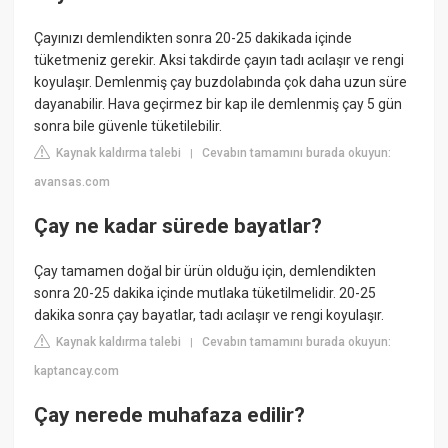
Çayınızı demlendikten sonra 20-25 dakikada içinde
tüketmeniz gerekir. Aksi takdirde çayın tadı acılaşır ve rengi
koyulaşır. Demlenmiş çay buzdolabında çok daha uzun süre
dayanabilir. Hava geçirmez bir kap ile demlenmiş çay 5 gün
sonra bile güvenle tüketilebilir.
Kaynak kaldırma talebi
Cevabın tamamını burada okuyun:
|
avansas.com
Çay ne kadar sürede bayatlar?
Çay tamamen doğal bir ürün olduğu için, demlendikten
sonra 20-25 dakika içinde mutlaka tüketilmelidir. 20-25
dakika sonra çay bayatlar, tadı acılaşır ve rengi koyulaşır.
Kaynak kaldırma talebi
Cevabın tamamını burada okuyun:
|
kaptancay.com
Çay nerede muhafaza edilir?