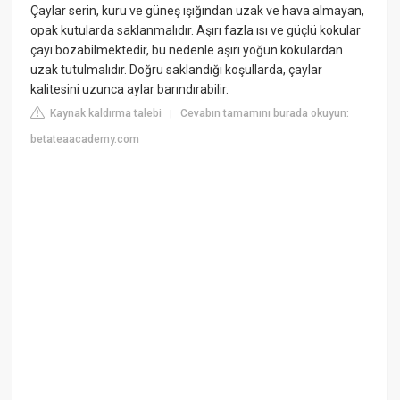
Çaylar serin, kuru ve güneş ışığından uzak ve hava almayan,
opak kutularda saklanmalıdır. Aşırı fazla ısı ve güçlü kokular
çayı bozabilmektedir, bu nedenle aşırı yoğun kokulardan
uzak tutulmalıdır. Doğru saklandığı koşullarda, çaylar
kalitesini uzunca aylar barındırabilir.
Kaynak kaldırma talebi
Cevabın tamamını burada okuyun:
|
betateaacademy.com