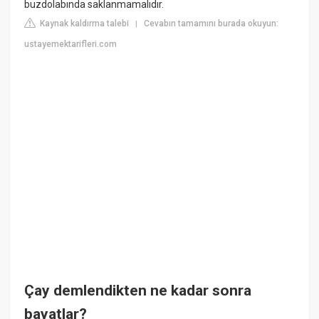
buzdolabında saklanmamalıdır.
Kaynak kaldırma talebi
Cevabın tamamını burada okuyun:
|
ustayemektarifleri.com
Çay demlendikten ne kadar sonra
bayatlar?