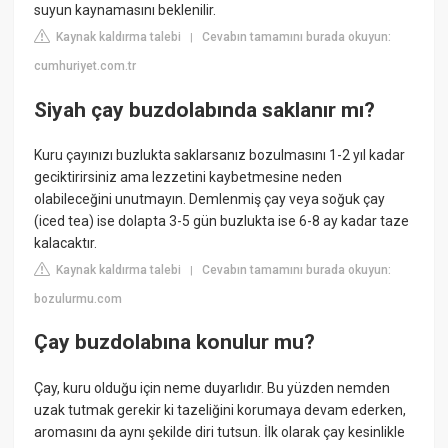
suyun kaynamasını beklenilir.
Kaynak kaldırma talebi
Cevabın tamamını burada okuyun:
|
cumhuriyet.com.tr
Siyah çay buzdolabında saklanır mı?
Kuru çayınızı buzlukta saklarsanız bozulmasını 1-2 yıl kadar
geciktirirsiniz ama lezzetini kaybetmesine neden
olabileceğini unutmayın. Demlenmiş çay veya soğuk çay
(iced tea) ise dolapta 3-5 gün buzlukta ise 6-8 ay kadar taze
kalacaktır.
Kaynak kaldırma talebi
Cevabın tamamını burada okuyun:
|
bozulurmu.com
Çay buzdolabına konulur mu?
Çay, kuru olduğu için neme duyarlıdır. Bu yüzden nemden
uzak tutmak gerekir ki tazeliğini korumaya devam ederken,
aromasını da aynı şekilde diri tutsun. İlk olarak çay kesinlikle