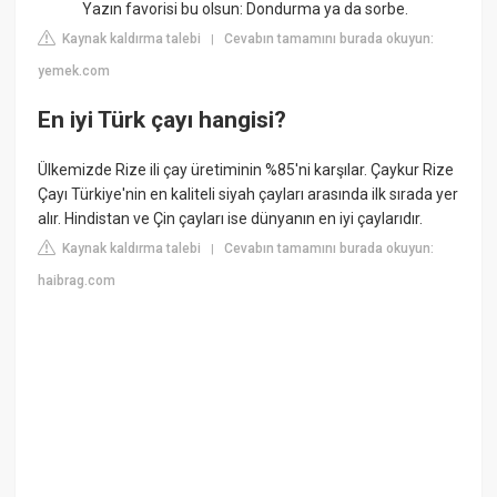
Yazın favorisi bu olsun: Dondurma ya da sorbe.
Kaynak kaldırma talebi
Cevabın tamamını burada okuyun:
|
yemek.com
En iyi Türk çayı hangisi?
Ülkemizde Rize ili çay üretiminin %85'ni karşılar. Çaykur Rize
Çayı Türkiye'nin en kaliteli siyah çayları arasında ilk sırada yer
alır. Hindistan ve Çin çayları ise dünyanın en iyi çaylarıdır.
Kaynak kaldırma talebi
Cevabın tamamını burada okuyun:
|
haibrag.com