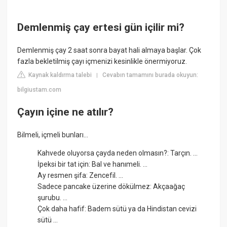
Demlenmiş çay ertesi gün içilir mi?
Demlenmiş çay 2 saat sonra bayat hali almaya başlar. Çok
fazla bekletilmiş çayı içmenizi kesinlikle önermiyoruz.
Kaynak kaldırma talebi
Cevabın tamamını burada okuyun:
|
bilgiustam.com
Çayın içine ne atılır?
Bilmeli, içmeli bunları...
Kahvede oluyorsa çayda neden olmasın?: Tarçın. ...
İpeksi bir tat için: Bal ve hanımeli. ...
Ay resmen şifa: Zencefil. ...
Sadece pancake üzerine dökülmez: Akçaağaç
şurubu. ...
Çok daha hafif: Badem sütü ya da Hindistan cevizi
sütü ...