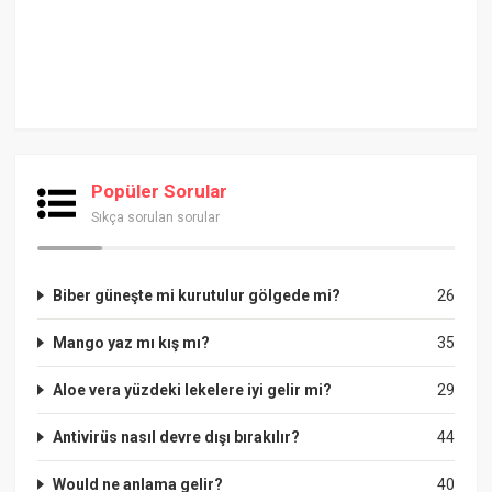
Popüler Sorular
Sıkça sorulan sorular
Biber güneşte mi kurutulur gölgede mi?
26
Mango yaz mı kış mı?
35
Aloe vera yüzdeki lekelere iyi gelir mi?
29
Antivirüs nasıl devre dışı bırakılır?
44
Would ne anlama gelir?
40