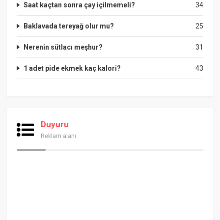
Saat kaçtan sonra çay içilmemeli?
34
Baklavada tereyağ olur mu?
25
Nerenin sütlacı meşhur?
31
1 adet pide ekmek kaç kalori?
43
Duyuru
Reklam alanı