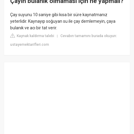
Çayın bulanık olmaması için ne yapmalı?
Çay suyunu 10 saniye gibi kısa bir süre kaynatmanız
yeterlidir. Kaynayıp soğuyan su ile çay demlemeyin, çaya
bulanık ve acı bir tat verir.
Kaynak kaldırma talebi
Cevabın tamamını burada okuyun:
|
ustayemektarifleri.com