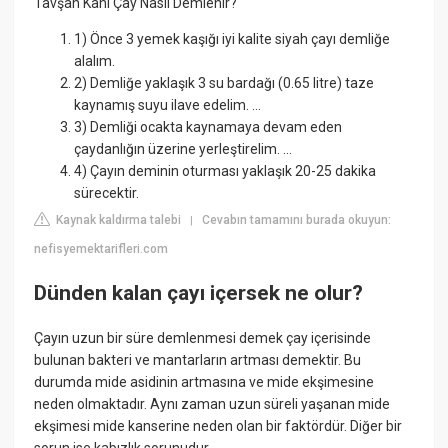
Tavşan Kanı Çay Nasıl Demlenir?
1) Önce 3 yemek kaşığı iyi kalite siyah çayı demliğe
alalım.
2) Demliğe yaklaşık 3 su bardağı (0.65 litre) taze
kaynamış suyu ilave edelim. ...
3) Demliği ocakta kaynamaya devam eden
çaydanlığın üzerine yerleştirelim. ...
4) Çayın deminin oturması yaklaşık 20-25 dakika
sürecektir.
Kaynak kaldırma talebi
Cevabın tamamını burada okuyun:
|
nefisyemektarifleri.com
Dünden kalan çayı içersek ne olur?
Çayın uzun bir süre demlenmesi demek çay içerisinde
bulunan bakteri ve mantarların artması demektir. Bu
durumda mide asidinin artmasına ve mide ekşimesine
neden olmaktadır. Aynı zaman uzun süreli yaşanan mide
ekşimesi mide kanserine neden olan bir faktördür. Diğer bir