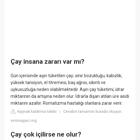
Çay insana zararı var mı?
Gün içerisinde aşırı tüketilen çay; sinir bozukluğu, kabızlık,
yüksek tansiyon, el titremesi, baş ağrısı, sıkıntı ve
uykusuzluğa neden olabilmektedir. Aşırı çay tüketimi, idrar
miktarının da artışına neden olur. İdrarla dışarı atılan üre asidi
miktarını azaltır. Romatizma hastalığı olanlara zarar verir.
Kaynak kaldırma talebi
Cevabın tamamını burada okuyun:
|
evrimagaci.org
Çay çok içilirse ne olur?