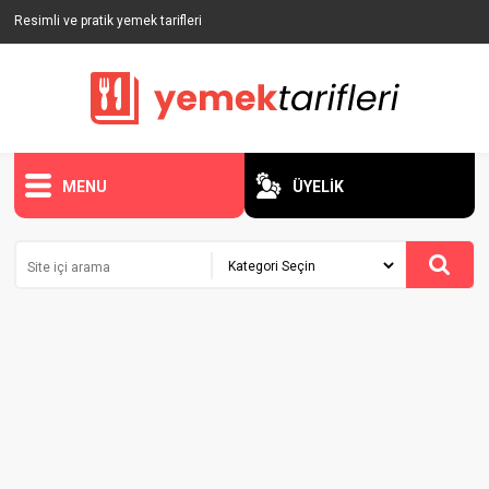
Resimli ve pratik yemek tarifleri
MENU
ÜYELİK