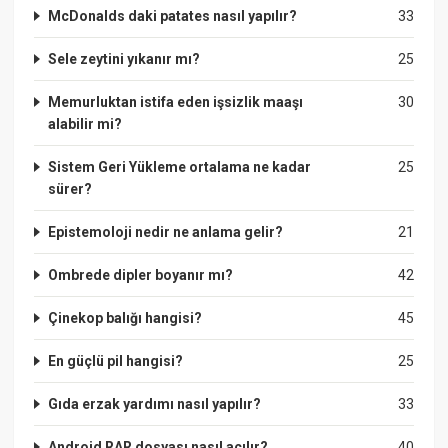
McDonalds daki patates nasıl yapılır?
33
Sele zeytini yıkanır mı?
25
Memurluktan istifa eden işsizlik maaşı
30
alabilir mi?
Sistem Geri Yükleme ortalama ne kadar
25
sürer?
Epistemoloji nedir ne anlama gelir?
21
Ombrede dipler boyanır mı?
42
Çinekop balığı hangisi?
45
En güçlü pil hangisi?
25
Gıda erzak yardımı nasıl yapılır?
33
Android RAR dosyası nasıl açılır?
40