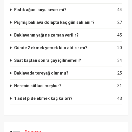
Fıstık ağacı suyu sever mi?
44
Pişmiş baklava dolapta kaç gün saklanır?
27
Baklavanın yağı ne zaman verilir?
45
Günde 2 ekmek yemek kilo aldırır mı?
20
Saat kaçtan sonra çay içilmemeli?
34
Baklavada tereyağ olur mu?
25
Nerenin sütlacı meşhur?
31
1 adet pide ekmek kaç kalori?
43
Duyuru