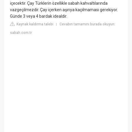
içecektir. Çay Türklerin özellikle sabah kahvaltılarında
vazgeçilmezdir. Çay içerken aşırıya kaçılmaması gerekiyor.
Günde 3 veya 4 bardak idealdir.
Kaynak kaldırma talebi
Cevabın tamamını burada okuyun:
|
sabah.com.tr