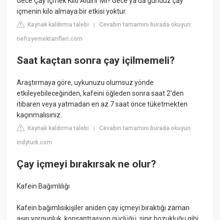
Gece Çay İçmek Kilo Aldırır Mı? Gece ya da gündüz çay
içmenin kilo almaya bir etkisi yoktur.
Kaynak kaldırma talebi
Cevabın tamamını burada okuyun:
|
nefisyemektarifleri.com
Saat kaçtan sonra çay içilmemeli?
Araştırmaya göre, uykunuzu olumsuz yönde
etkileyebileceğinden, kafeini öğleden sonra saat 2'den
itibaren veya yatmadan en az 7 saat önce tüketmekten
kaçınmalısınız.
Kaynak kaldırma talebi
Cevabın tamamını burada okuyun:
|
indyturk.com
Çay içmeyi bırakırsak ne olur?
Kafein Bağımlılığı
Kafein bağımlısıkişiler aniden çay içmeyi bıraktığı zaman
aşırı yorgunluk, konsantrasyon güçlüğü, sinir bozukluğu gibi