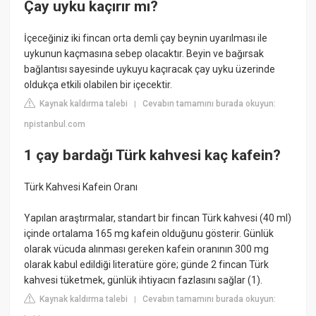
Çay uyku kaçırır mı?
İçeceğiniz iki fincan orta demli çay beynin uyarılması ile
uykunun kaçmasına sebep olacaktır. Beyin ve bağırsak
bağlantısı sayesinde uykuyu kaçıracak çay uyku üzerinde
oldukça etkili olabilen bir içecektir.
Kaynak kaldırma talebi
Cevabın tamamını burada okuyun:
|
npistanbul.com
1 çay bardağı Türk kahvesi kaç kafein?
Türk Kahvesi Kafein Oranı
Yapılan araştırmalar, standart bir fincan Türk kahvesi (40 ml)
içinde ortalama 165 mg kafein olduğunu gösterir. Günlük
olarak vücuda alınması gereken kafein oranının 300 mg
olarak kabul edildiği literatüre göre; günde 2 fincan Türk
kahvesi tüketmek, günlük ihtiyacın fazlasını sağlar (1).
Kaynak kaldırma talebi
Cevabın tamamını burada okuyun:
|