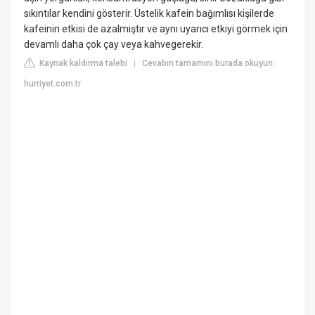
sıkıntılar kendini gösterir. Üstelik kafein bağımlısı kişilerde
kafeinin etkisi de azalmıştır ve aynı uyarıcı etkiyi görmek için
devamlı daha çok çay veya kahvegerekir.
Kaynak kaldırma talebi
Cevabın tamamını burada okuyun:
|
hurriyet.com.tr