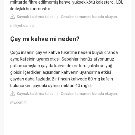
miktarda filtre edilmemiş kahve, yüksek kötü kolesterol, LDL
ile ilişkili bulunmuştur.
Kaynak kaldırma talebi
Cevabın tamamını burada okuyun:
|
milliyet.com.tr
Çay mı kahve mi neden?
Çoğu insanın çay ve kahve tüketme nedeni büyük oranda
aynı: Kafeinin uyarıcı etkisi. Sabahları henüz afyonunuz
patlamamışken çay da kahve de motoru çalıştıran yağ
gibidir. İçerdikleri açısından kahvenin uyandırma etkisi
çaydan daha fazladır. Bir fincan kahvede 80 mg kafein
bulunurken çaydaki uyarıcı miktarı 40 mg'dır.
Kaynak kaldırma talebi
Cevabın tamamını burada okuyun:
|
ntv.com.tr