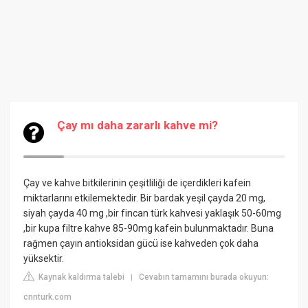
Çay mı daha zararlı kahve mi?
Çay ve kahve bitkilerinin çeşitliliği de içerdikleri kafein
miktarlarını etkilemektedir. Bir bardak yeşil çayda 20 mg,
siyah çayda 40 mg ,bir fincan türk kahvesi yaklaşık 50-60mg
,bir kupa filtre kahve 85-90mg kafein bulunmaktadır. Buna
rağmen çayın antioksidan gücü ise kahveden çok daha
yüksektir.
Kaynak kaldırma talebi
Cevabın tamamını burada okuyun:
|
cnnturk.com