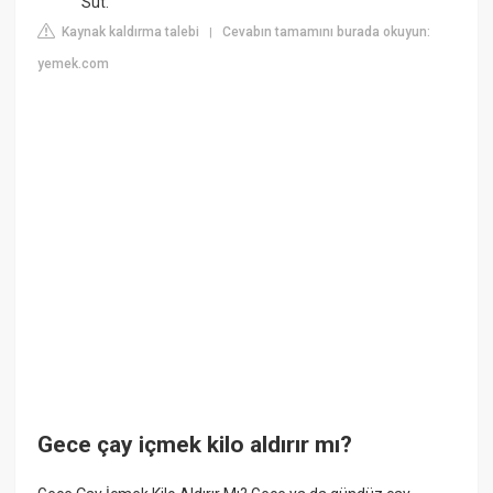
Süt.
Kaynak kaldırma talebi
Cevabın tamamını burada okuyun:
|
yemek.com
Gece çay içmek kilo aldırır mı?