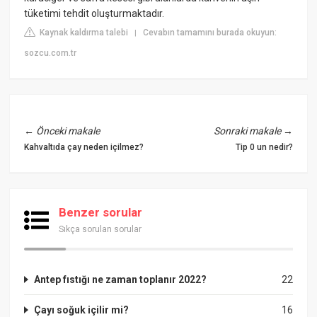
tüketimi tehdit oluşturmaktadır.
Kaynak kaldırma talebi
Cevabın tamamını burada okuyun:
|
sozcu.com.tr
←
Önceki makale
Sonraki makale
→
Kahvaltıda çay neden içilmez?
Tip 0 un nedir?
Benzer sorular
Sıkça sorulan sorular
Antep fıstığı ne zaman toplanır 2022?
22
Çayı soğuk içilir mi?
16