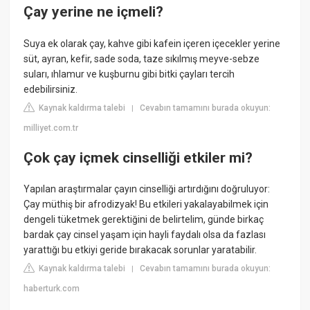
Çay yerine ne içmeli?
Suya ek olarak çay, kahve gibi kafein içeren içecekler yerine
süt, ayran, kefir, sade soda, taze sıkılmış meyve-sebze
suları, ıhlamur ve kuşburnu gibi bitki çayları tercih
edebilirsiniz.
Kaynak kaldırma talebi
Cevabın tamamını burada okuyun:
|
milliyet.com.tr
Çok çay içmek cinselliği etkiler mi?
Yapılan araştırmalar çayın cinselliği artırdığını doğruluyor:
Çay müthiş bir afrodizyak! Bu etkileri yakalayabilmek için
dengeli tüketmek gerektiğini de belirtelim, günde birkaç
bardak çay cinsel yaşam için hayli faydalı olsa da fazlası
yarattığı bu etkiyi geride bırakacak sorunlar yaratabilir.
Kaynak kaldırma talebi
Cevabın tamamını burada okuyun:
|
haberturk.com