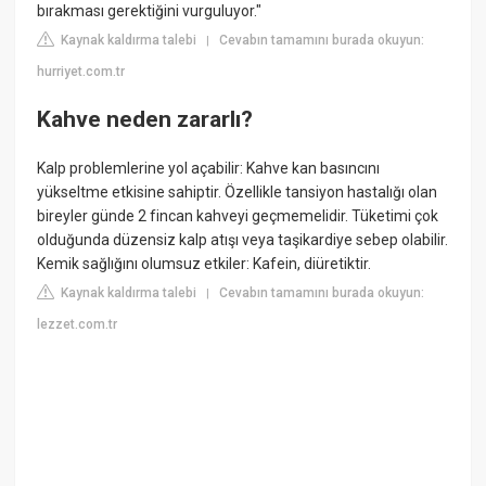
bırakması gerektiğini vurguluyor."
Kaynak kaldırma talebi
Cevabın tamamını burada okuyun:
|
hurriyet.com.tr
Kahve neden zararlı?
Kalp problemlerine yol açabilir: Kahve kan basıncını
yükseltme etkisine sahiptir. Özellikle tansiyon hastalığı olan
bireyler günde 2 fincan kahveyi geçmemelidir. Tüketimi çok
olduğunda düzensiz kalp atışı veya taşikardiye sebep olabilir.
Kemik sağlığını olumsuz etkiler: Kafein, diüretiktir.
Kaynak kaldırma talebi
Cevabın tamamını burada okuyun:
|
lezzet.com.tr