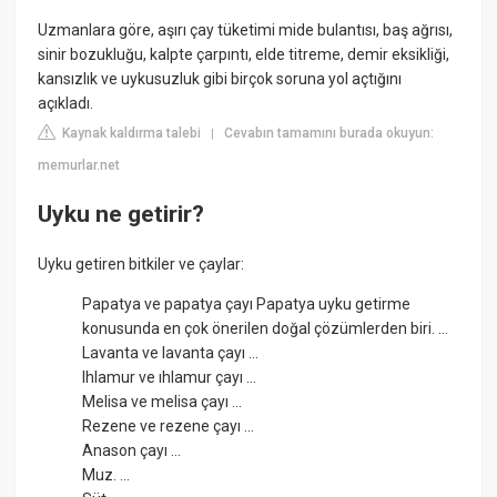
Uzmanlara göre, aşırı çay tüketimi mide bulantısı, baş ağrısı,
sinir bozukluğu, kalpte çarpıntı, elde titreme, demir eksikliği,
kansızlık ve uykusuzluk gibi birçok soruna yol açtığını
açıkladı.
Kaynak kaldırma talebi
Cevabın tamamını burada okuyun:
|
memurlar.net
Uyku ne getirir?
Uyku getiren bitkiler ve çaylar:
Papatya ve papatya çayı Papatya uyku getirme
konusunda en çok önerilen doğal çözümlerden biri. ...
Lavanta ve lavanta çayı ...
Ihlamur ve ıhlamur çayı ...
Melisa ve melisa çayı ...
Rezene ve rezene çayı ...
Anason çayı ...
Muz. ...