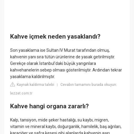
Kahve içmek neden yasaklandı?
Son yasaklama ise Sultan IV Murat tarafından olmuş,
kahvenin yanı sıra tütün ürünlerine de yasak getirilmiştir.
Gerekçe olarak İstanbul'daki büyük yangınlara
kahvehanelerin sebep olması gösterilmiştir. Ardından tekrar
yasaklama kaldırılmıştır.
Kaynak kaldırma talebi
Cevabın tamamını burada okuyun:
|
lezzet.com.tr
Kahve hangi organa zararlı?
Kalp, tansiyon, mide şeker hastalığı, su kaybı, migren,
vitamin ve mineral kaybı, doğurganlık, hamilelik, baş ağrıları,
karaciğer ve safra kesesi gibi alanlarda kahvenin aşırı