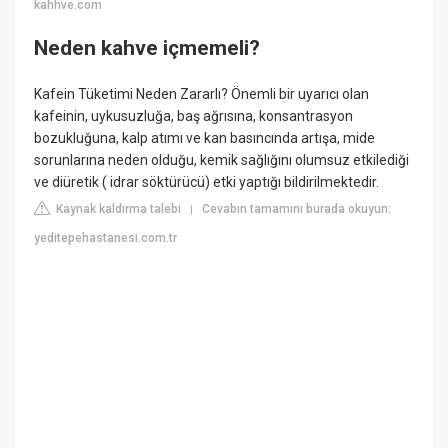
kahhve.com
Neden kahve içmemeli?
Kafein Tüketimi Neden Zararlı? Önemli bir uyarıcı olan
kafeinin, uykusuzluğa, baş ağrısına, konsantrasyon
bozukluğuna, kalp atımı ve kan basıncında artışa, mide
sorunlarına neden olduğu, kemik sağlığını olumsuz etkilediği
ve diüretik ( idrar söktürücü) etki yaptığı bildirilmektedir.
Kaynak kaldırma talebi
Cevabın tamamını burada okuyun:
|
yeditepehastanesi.com.tr