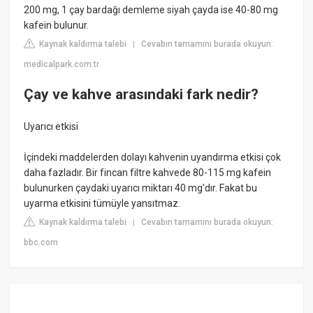
200 mg, 1 çay bardağı demleme siyah çayda ise 40-80 mg
kafein bulunur.
Kaynak kaldırma talebi
Cevabın tamamını burada okuyun:
|
medicalpark.com.tr
Çay ve kahve arasındaki fark nedir?
Uyarıcı etkisi
İçindeki maddelerden dolayı kahvenin uyandırma etkisi çok
daha fazladır. Bir fincan filtre kahvede 80-115 mg kafein
bulunurken çaydaki uyarıcı miktarı 40 mg'dır. Fakat bu
uyarma etkisini tümüyle yansıtmaz.
Kaynak kaldırma talebi
Cevabın tamamını burada okuyun:
|
bbc.com