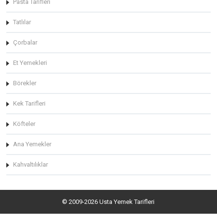
Pasta Tarifleri
Tatlılar
Çorbalar
Et Yemekleri
Börekler
Kek Tarifleri
Köfteler
Ana Yemekler
Kahvaltılıklar
© 2009-2026 Usta Yemek Tarifleri