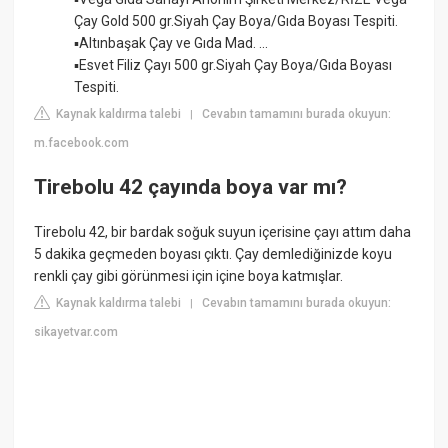
Çay Gold 500 gr.Siyah Çay Boya/Gıda Boyası Tespiti.
▪Altınbaşak Çay ve Gıda Mad. ...
▪Esvet Filiz Çayı 500 gr.Siyah Çay Boya/Gıda Boyası
Tespiti.
Kaynak kaldırma talebi
Cevabın tamamını burada okuyun:
|
m.facebook.com
Tirebolu 42 çayında boya var mı?
Tirebolu 42, bir bardak soğuk suyun içerisine çayı attım daha
5 dakika geçmeden boyası çıktı. Çay demlediğinizde koyu
renkli çay gibi görünmesi için içine boya katmışlar.
Kaynak kaldırma talebi
Cevabın tamamını burada okuyun:
|
sikayetvar.com