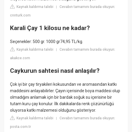
Kaynak kaldırma talebi
Cevabın tamamını burada okuyun:
|
cnnturk.com
Karali Çay 1 kilosu ne kadar?
Seçenekler: 500 gr. 1000 gr74,95 TL/kg.
Kaynak kaldırma talebi
Cevabın tamamını burada okuyun:
|
akakce.com
Caykurun sahtesi nasıl anlaşılır?
Çok iyi bir çay tiryakileri kokusundan ve aromasından katkı
maddesini anlayabilirler. Çayın içerisinde boya maddesi olup
olmadığını anlamak için bir bardak soğuk su içerisine bir
tutam kuru çay konulur. İlk dakikalarda renk çözünürlüğü
oluyorsa katkı malzemesi olduğunu gösteriyor.
Kaynak kaldırma talebi
Cevabın tamamını burada okuyun:
|
posta.com.tr