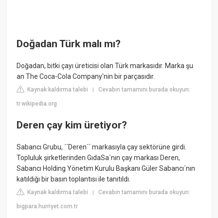
Doğadan Türk malı mı?
Doğadan, bitki çayı üreticisi olan Türk markasıdır. Marka şu
an The Coca-Cola Company'nin bir parçasıdır.
Kaynak kaldırma talebi
Cevabın tamamını burada okuyun:
|
tr.wikipedia.org
Deren çay kim üretiyor?
Sabancı Grubu, ´´Deren´´ markasıyla çay sektörüne girdi.
Topluluk şirketlerinden GıdaSa´nın çay markası Deren,
Sabancı Holding Yönetim Kurulu Başkanı Güler Sabancı´nın
katıldığı bir basın toplantısı ile tanıtıldı.
Kaynak kaldırma talebi
Cevabın tamamını burada okuyun:
|
bigpara.hurriyet.com.tr