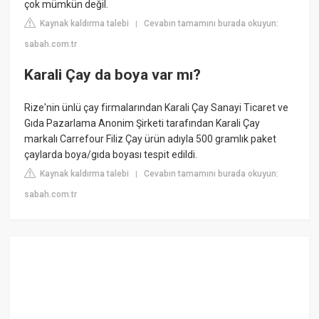
çok mümkün değil.
Kaynak kaldırma talebi
Cevabın tamamını burada okuyun:
|
sabah.com.tr
Karali Çay da boya var mı?
Rize'nin ünlü çay firmalarından Karali Çay Sanayi Ticaret ve
Gıda Pazarlama Anonim Şirketi tarafından Karali Çay
markalı Carrefour Filiz Çay ürün adıyla 500 gramlık paket
çaylarda boya/gıda boyası tespit edildi.
Kaynak kaldırma talebi
Cevabın tamamını burada okuyun:
|
sabah.com.tr