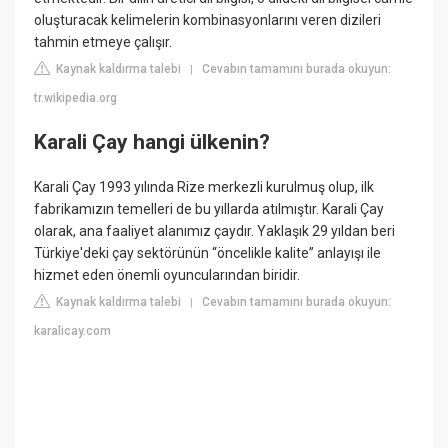
oluşturacak kelimelerin kombinasyonlarını veren dizileri
tahmin etmeye çalışır.
Kaynak kaldırma talebi
Cevabın tamamını burada okuyun:
|
tr.wikipedia.org
Karali Çay hangi ülkenin?
Karali Çay 1993 yılında Rize merkezli kurulmuş olup, ilk
fabrikamızın temelleri de bu yıllarda atılmıştır. Karali Çay
olarak, ana faaliyet alanımız çaydır. Yaklaşık 29 yıldan beri
Türkiye'deki çay sektörünün “öncelikle kalite” anlayışı ile
hizmet eden önemli oyuncularından biridir.
Kaynak kaldırma talebi
Cevabın tamamını burada okuyun:
|
karalicay.com