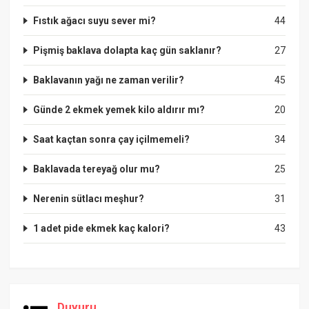
Fıstık ağacı suyu sever mi?
44
Pişmiş baklava dolapta kaç gün saklanır?
27
Baklavanın yağı ne zaman verilir?
45
Günde 2 ekmek yemek kilo aldırır mı?
20
Saat kaçtan sonra çay içilmemeli?
34
Baklavada tereyağ olur mu?
25
Nerenin sütlacı meşhur?
31
1 adet pide ekmek kaç kalori?
43
Duyuru