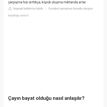
çarpışma hızı arttıkça, köpük oluşma miktarıda artar.
Kaynak kaldırma talebi
Cevabın tamamını burada okuyun:
|
teashop.com.tr
Çayın bayat olduğu nasıl anlaşılır?