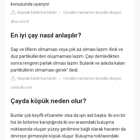
konusunda uyarıyor.
Kaynak kaldırma talebi
Cevabın tamamını burada okuyun:
|
dha.com.tr
En iyi çay nasıl anlaşılır?
Sap ve liflerin olmaması veya çok az olması lazım. Kırık ve
düz partiküllerden oluşmaması lazım. Çayı demledikten
sonra renginin parlak olması lazım. Bulanık ve askıda kalan
partiküllerin olmaması gerek" dedi.
Kaynak kaldırma talebi
Cevabın tamamını burada okuyun:
|
cnnturk.com
Çayda köpük neden olur?
Bunlar çok keyifli efsaneler olsa da işin aslı başka. İki sıvı bir
hız ile birbirine karıştığında iki sıvı arasındaki buluşma
noktasında oluşan yüzey gerilimine bağlı olarak havanın da
devreye girmesiyle köpük oluşur. Buluşma noktasındaki