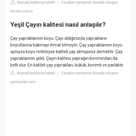
Kaynak kaldırma talebi
Cevabın tamamını burada okuyun:
|
lezzet.com.tr
Yeşil Çayın kalitesi nasıl anlaşılır?
Çay yapraklarının boyu: Çayı aldığınızda yaprakların
boyutlarına bakmayı ihmal etmeyin. Çay yapraklarının boyu
aynıysa koyu renkteyse kaliteli çay almışsınız demektir. Çay
yapraklarının şekli: Çayın kalitesi yaprağın kıvrımından da
belli olur. En kaliteli çay yaprakları, bükük, kıvrımlı ve parlaktır.
Kaynak kaldırma talebi
Cevabın tamamını burada okuyun:
|
yenisafak.com