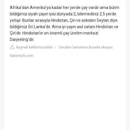
Afrika'dan Amerika'ya kadar her yerde çay vardır ama bizim
bildiğimiz siyah çayın iyisi dünyada 2, bilemediniz 2.5 yerde
yetişir. Bunlar sırasıyla Hindistan, Çin ve eskiden Seylan diye
bildiğimiz Sri Lanka'dır. Ama iyi çayın asıl vatanı Hindistan ve
Çin'dir. Hindistan'ın en önemli çay üretim merkezi
Darjeeling'dir.
Kaynak kaldırma talebi
Cevabın tamamını burada okuyun:
|
haberturk.com