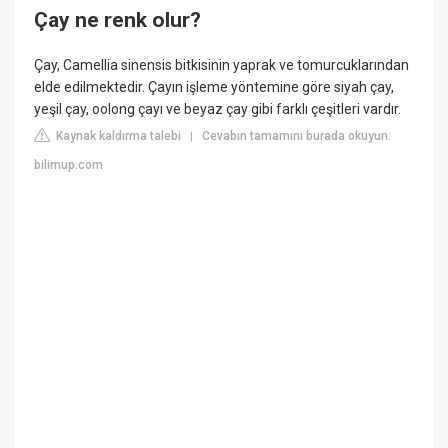
Çay ne renk olur?
Çay, Camellia sinensis bitkisinin yaprak ve tomurcuklarından
elde edilmektedir. Çayın işleme yöntemine göre siyah çay,
yeşil çay, oolong çayı ve beyaz çay gibi farklı çeşitleri vardır.
Kaynak kaldırma talebi
Cevabın tamamını burada okuyun:
|
bilimup.com