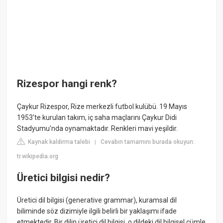
Rizespor hangi renk?
Çaykur Rizespor, Rize merkezli futbol kulübü. 19 Mayıs
1953'te kurulan takım, iç saha maçlarını Çaykur Didi
Stadyumu'nda oynamaktadır. Renkleri mavi yeşildir.
Kaynak kaldırma talebi
Cevabın tamamını burada okuyun:
|
tr.wikipedia.org
Üretici bilgisi nedir?
Üretici dil bilgisi (generative grammar), kuramsal dil
biliminde söz dizimiyle ilgili belirli bir yaklaşımı ifade
etmektedir. Bir dilin üretici dil bilgisi, o dildeki dil bilgisel cümle