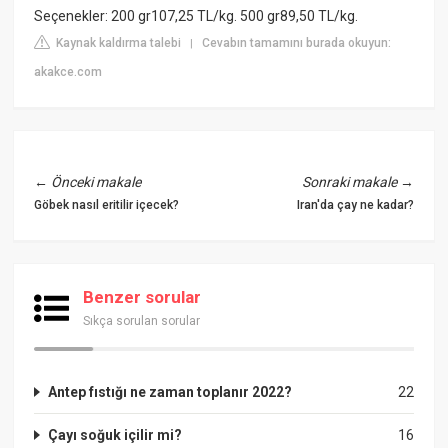
Seçenekler: 200 gr107,25 TL/kg. 500 gr89,50 TL/kg.
Kaynak kaldırma talebi
Cevabın tamamını burada okuyun:
|
akakce.com
←
Önceki makale
Sonraki makale
→
Göbek nasıl eritilir içecek?
Iran'da çay ne kadar?
Benzer sorular
Sıkça sorulan sorular
Antep fıstığı ne zaman toplanır 2022?
22
Çayı soğuk içilir mi?
16