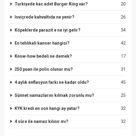
Turkiyede kac adet Burger King var?
20
Isviçrede kahvaltıda ne yenir?
26
Köpeklerde parazit e ne iyi gelir?
34
En tehlikeli kanser hangisi?
42
Know-how bedeli ne demek?
17
250 puan ile polis olunur mu?
31
4 aylık enflasyon farkı ne kadar oldu?
45
Sünnet namazlarını kılmak zorunlu mu?
25
KYK kredi en son hangi ay yatar?
32
4 sûre ile namaz kılınır mı?
32