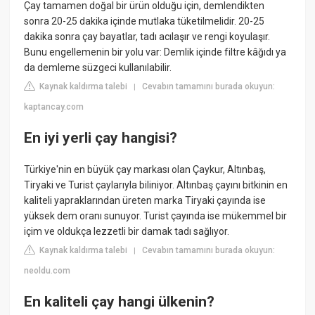
Çay tamamen doğal bir ürün olduğu için, demlendikten
sonra 20-25 dakika içinde mutlaka tüketilmelidir. 20-25
dakika sonra çay bayatlar, tadı acılaşır ve rengi koyulaşır.
Bunu engellemenin bir yolu var: Demlik içinde filtre kâğıdı ya
da demleme süzgeci kullanılabilir.
Kaynak kaldırma talebi
Cevabın tamamını burada okuyun:
|
kaptancay.com
En iyi yerli çay hangisi?
Türkiye'nin en büyük çay markası olan Çaykur, Altınbaş,
Tiryaki ve Turist çaylarıyla biliniyor. Altınbaş çayını bitkinin en
kaliteli yapraklarından üreten marka Tiryaki çayında ise
yüksek dem oranı sunuyor. Turist çayında ise mükemmel bir
içim ve oldukça lezzetli bir damak tadı sağlıyor.
Kaynak kaldırma talebi
Cevabın tamamını burada okuyun:
|
neoldu.com
En kaliteli çay hangi ülkenin?