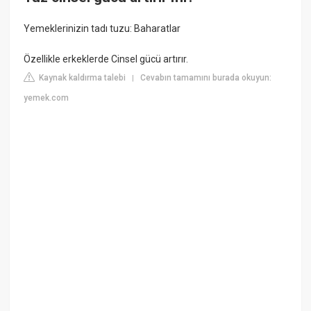
Yemeklerinizin tadı tuzu: Baharatlar
Özellikle erkeklerde Cinsel gücü artırır.
Kaynak kaldırma talebi
Cevabın tamamını burada okuyun:
|
yemek.com