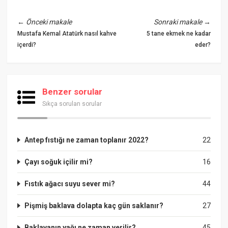
←
Önceki makale
Sonraki makale
→
Mustafa Kemal Atatürk nasıl kahve
5 tane ekmek ne kadar
içerdi?
eder?
Benzer sorular
Sıkça sorulan sorular
Antep fıstığı ne zaman toplanır 2022?
22
Çayı soğuk içilir mi?
16
Fıstık ağacı suyu sever mi?
44
Pişmiş baklava dolapta kaç gün saklanır?
27
Baklavanın yağı ne zaman verilir?
45