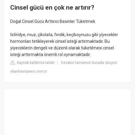
Cinsel gücü en çok ne artırır?
Doğal Cinsel Gücü Arttırıcı Besinler Tüketmek
İstiridye, muz, çikolata, fındık, keçiboynuzu gibi yiyecekler
hormonları tetikleyerek cinsel isteği artırmaktadır. Bu
yiyeceklerin dengeli ve düzenli olarak tüketilmesi cinsel
isteği arttırmakta önemli rol oynamaktadır.
Kaynak kaldırma talebi
Cevabın tamamını burada okuyun:
|
okanhastanesi.com.tr