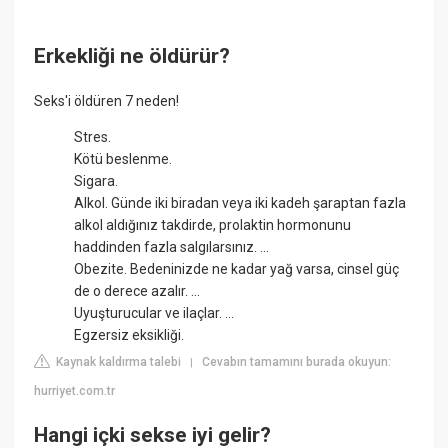
Erkekliği ne öldürür?
Seks'i öldüren 7 neden!
Stres.
Kötü beslenme.
Sigara.
Alkol. Günde iki biradan veya iki kadeh şaraptan fazla
alkol aldığınız takdirde, prolaktin hormonunu
haddinden fazla salgılarsınız. ...
Obezite. Bedeninizde ne kadar yağ varsa, cinsel güç
de o derece azalır. ...
Uyuşturucular ve ilaçlar. ...
Egzersiz eksikliği.
Kaynak kaldırma talebi
Cevabın tamamını burada okuyun:
|
hurriyet.com.tr
Hangi içki sekse iyi gelir?