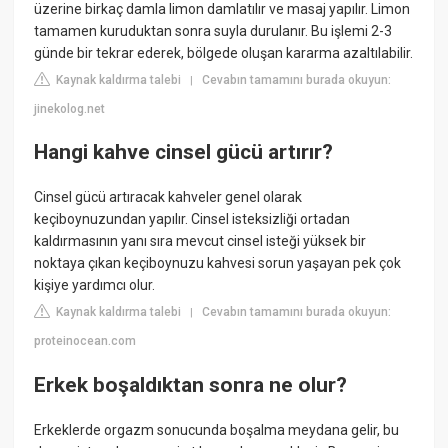
üzerine birkaç damla limon damlatılır ve masaj yapılır. Limon
tamamen kuruduktan sonra suyla durulanır. Bu işlemi 2-3
günde bir tekrar ederek, bölgede oluşan kararma azaltılabilir.
Kaynak kaldırma talebi
Cevabın tamamını burada okuyun:
|
jinekolog.net
Hangi kahve cinsel gücü artırır?
Cinsel gücü artıracak kahveler genel olarak
keçiboynuzundan yapılır. Cinsel isteksizliği ortadan
kaldırmasının yanı sıra mevcut cinsel isteği yüksek bir
noktaya çıkan keçiboynuzu kahvesi sorun yaşayan pek çok
kişiye yardımcı olur.
Kaynak kaldırma talebi
Cevabın tamamını burada okuyun:
|
proteinocean.com
Erkek boşaldıktan sonra ne olur?
Erkeklerde orgazm sonucunda boşalma meydana gelir, bu