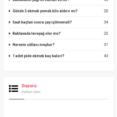
Günde 2 ekmek yemek kilo aldırır mı?
20
Saat kaçtan sonra çay içilmemeli?
34
Baklavada tereyağ olur mu?
25
Nerenin sütlacı meşhur?
31
1 adet pide ekmek kaç kalori?
43
Duyuru
Reklam alanı