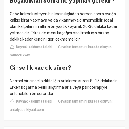
Boşaldıktan sonra ne yapmak gerekir?
Gebe kalmak isteyen bir kadın ilişkiden hemen sonra ayağa
kalkıp idrar yapmaya ya da yıkanmaya gitmemelidir. İdeal
olan kalçalarının altına bir yastık koyarak 20-30 dakika kadar
yatmasıdır. Erkek de meni kaçağını azaltmak için birkaç
dakika kadar kendini geri çekmemelidir.
Kaynak kaldırma talebi
Cevabın tamamını burada okuyun:
|
mumcu.com
Cinsellik kac dk sürer?
Normal bir cinsel birlikteliğin ortalama süresi 8–15 dakikadır.
Erken boşalma belirli alıştırmalarla veya psikoterapiyle
önlenebilen bir sorundur.
Kaynak kaldırma talebi
Cevabın tamamını burada okuyun:
|
antalyapsikiyatri.com