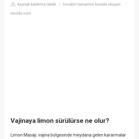
Kaynak kaldırma talebi
Cevabın tamamını burada okuyun:
|
neoldu.com
Vajinaya limon sürülürse ne olur?
Limon Masajı: vajina bölgesinde meydana gelen kararmalar