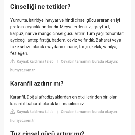
Cinselliği ne tetikler?
Yumurta, istiridye, havyar ve hindi cinsel gücü artıran en iyi
protein kaynaklarındandır. Meyvelerden kivi, greyfurt,
karpuz, nar ve mango cinsel gücü artırır. Tüm yağlı tohumlar:
ayçiçeği, antep fıstığı, badem, ceviz ve fındık. Baharat veya
taze sebze olarak maydanoz, nane, tarçın, kekik, vanilya,
fesleğen.
Kaynak kaldırma talebi
Cevabın tamamını burada okuyun:
|
hurriyet.com.tr
Karanfil azdırır mı?
Karanfil. Doğal afrodizyaklardan en etkililerinden biri olan
karanfili baharat olarak kullanabilirsiniz.
Kaynak kaldırma talebi
Cevabın tamamını burada okuyun:
|
hurriyet.com.tr
Tuz cinsel gücü artırır mı?