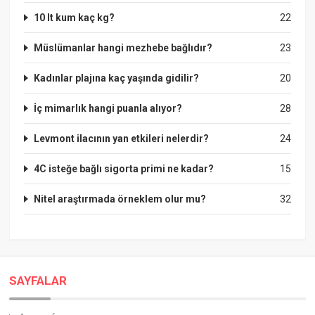
10 lt kum kaç kg?
22
Müslümanlar hangi mezhebe bağlıdır?
23
Kadınlar plajına kaç yaşında gidilir?
20
İç mimarlık hangi puanla alıyor?
28
Levmont ilacının yan etkileri nelerdir?
24
4C isteğe bağlı sigorta primi ne kadar?
15
Nitel araştırmada örneklem olur mu?
32
SAYFALAR