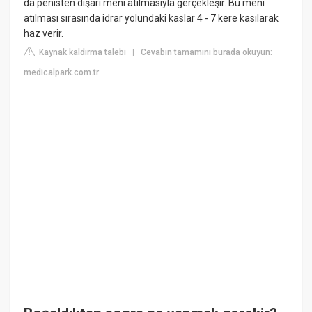
da penisten dışarı meni atılmasıyla gerçekleşir. Bu meni
atılması sırasında idrar yolundaki kaslar 4 - 7 kere kasılarak
haz verir.
Kaynak kaldırma talebi
Cevabın tamamını burada okuyun:
|
medicalpark.com.tr