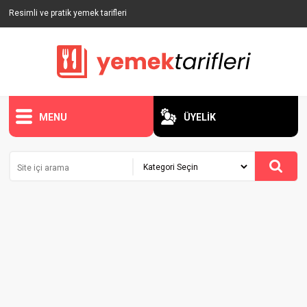
Resimli ve pratik yemek tarifleri
MENU
ÜYELİK