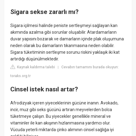
Sigara sekse zararlı mı?
Sigara içilmesi halinde peniste sertleşmeyi sağlayan kan
akımında azalma gibi sorunlar oluşabilir. Atardamarların
duvar yapısını bozarak ve damarların içinde plak oluşumuna
neden olarak bu damarların tıkanmasına neden olabilir.
Sigara tüketiminin sertleşme sorunu riskini yaklaşık iki kat
artırdığı düşünülmektedir.
Kaynak kaldırma talebi
Cevabın tamamını burada okuyun:
|
toraks.org.tr
Cinsel istek nasıl artar?
Afrodizyak içeren yiyeceklerinin gücüne inanın. Avokado,
incir, muz gibi seks gücünü artıran meyvelerden bolca
tüketmeye çalışın. Bu yiyecekler genellikle mineral ve
vitaminler ile kan akışının hızlanmasına yardımcı olur.
Vücuda yeterli miktarda çinko alımının cinsel sağlığa iyi