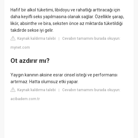
Hafif bir alkol tüketimi, libidoyu ve rahatlığı arttıracağı için
daha keyifli seks yapılmasına olanak sağlar. Özellikle şarap,
likör, absinthe ve bira, seksten önce az miktarda tüketildiği
takdirde sekse iyi gelir.
Kaynak kaldırma talebi
Cevabın tamamını burada okuyun:
|
mynet.com
Ot azdırır mı?
Yaygın kanının aksine esrar cinsel isteği ve performansı
artırmaz. Hatta olumsuz etki yapar.
Kaynak kaldırma talebi
Cevabın tamamını burada okuyun:
|
acibadem.com.tr