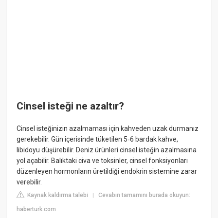
Cinsel isteği ne azaltır?
Cinsel isteğinizin azalmaması için kahveden uzak durmanız
gerekebilir. Gün içerisinde tüketilen 5‐6 bardak kahve,
libidoyu düşürebilir. Deniz ürünleri cinsel isteğin azalmasına
yol açabilir. Balıktaki civa ve toksinler, cinsel fonksiyonları
düzenleyen hormonların üretildiği endokrin sistemine zarar
verebilir.
Kaynak kaldırma talebi
Cevabın tamamını burada okuyun:
|
haberturk.com