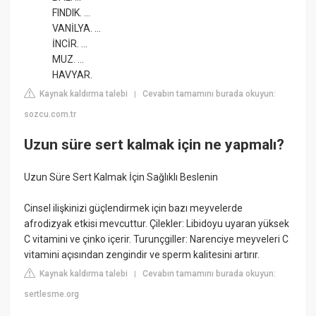
FINDIK. ...
VANİLYA. ...
İNCİR. ...
MUZ. ...
HAVYAR.
Kaynak kaldırma talebi
Cevabın tamamını burada okuyun:
|
sozcu.com.tr
Uzun süre sert kalmak için ne yapmalı?
Uzun Süre Sert Kalmak İçin Sağlıklı Beslenin
Cinsel ilişkinizi güçlendirmek için bazı meyvelerde
afrodizyak etkisi mevcuttur. Çilekler: Libidoyu uyaran yüksek
C vitamini ve çinko içerir. Turunçgiller: Narenciye meyveleri C
vitamini açısından zengindir ve sperm kalitesini artırır.
Kaynak kaldırma talebi
Cevabın tamamını burada okuyun:
|
sertlesme.org