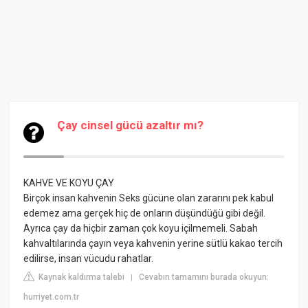
Çay cinsel gücü azaltır mı?
KAHVE VE KOYU ÇAY
Birçok insan kahvenin Seks gücüne olan zararını pek kabul
edemez ama gerçek hiç de onların düşündüğü gibi değil.
Ayrıca çay da hiçbir zaman çok koyu içilmemeli. Sabah
kahvaltılarında çayın veya kahvenin yerine sütlü kakao tercih
edilirse, insan vücudu rahatlar.
Kaynak kaldırma talebi
Cevabın tamamını burada okuyun:
|
hurriyet.com.tr