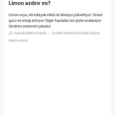
Limon azdırır mı?
Limon suyu, afrodizyak etkisi ile libidoyu yükseltiyor. Cinsel
gücü ve isteği artırıyor. Diğer faydaları ise şöyle sıralanıyor:
Sindirim sistemini çalıştırır.
Kaynak kaldırma talebi
Cevabın tamamını burada okuyun:
|
takvim.com.tr