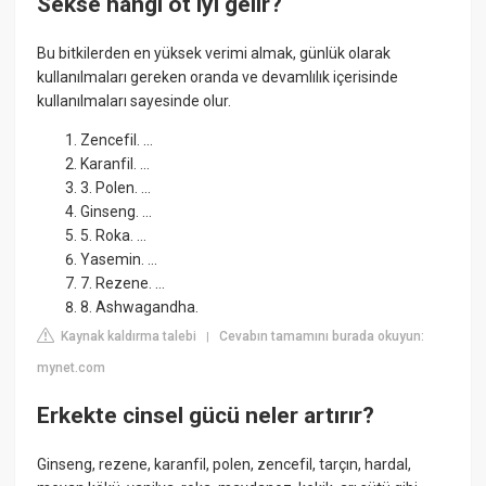
Sekse hangi ot iyi gelir?
Bu bitkilerden en yüksek verimi almak, günlük olarak
kullanılmaları gereken oranda ve devamlılık içerisinde
kullanılmaları sayesinde olur.
Zencefil. ...
Karanfil. ...
3. Polen. ...
Ginseng. ...
5. Roka. ...
Yasemin. ...
7. Rezene. ...
8. Ashwagandha.
Kaynak kaldırma talebi
Cevabın tamamını burada okuyun:
|
mynet.com
Erkekte cinsel gücü neler artırır?
Ginseng, rezene, karanfil, polen, zencefil, tarçın, hardal,