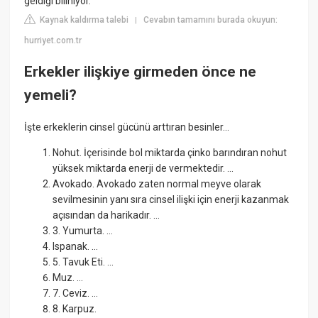
geldiği biliniyor.
Kaynak kaldırma talebi
Cevabın tamamını burada okuyun:
|
hurriyet.com.tr
Erkekler ilişkiye girmeden önce ne
yemeli?
İşte erkeklerin cinsel gücünü arttıran besinler...
Nohut. İçerisinde bol miktarda çinko barındıran nohut
yüksek miktarda enerji de vermektedir. ...
Avokado. Avokado zaten normal meyve olarak
sevilmesinin yanı sıra cinsel ilişki için enerji kazanmak
açısından da harikadır. ...
3. Yumurta. ...
Ispanak. ...
5. Tavuk Eti. ...
Muz. ...
7. Ceviz. ...
8. Karpuz.