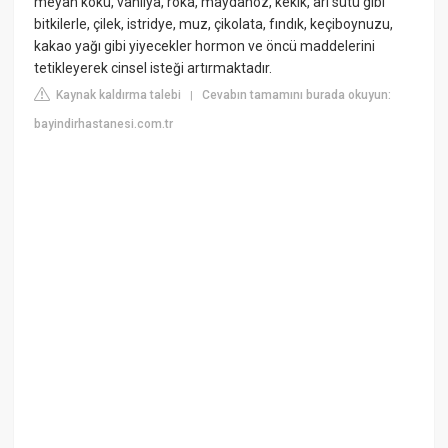
meyan kökü, vanilya, roka, maydanoz, kekik, arı sütü gibi
bitkilerle, çilek, istridye, muz, çikolata, fındık, keçiboynuzu,
kakao yağı gibi yiyecekler hormon ve öncü maddelerini
tetikleyerek cinsel isteği artırmaktadır.
Kaynak kaldırma talebi
Cevabın tamamını burada okuyun:
|
bayindirhastanesi.com.tr