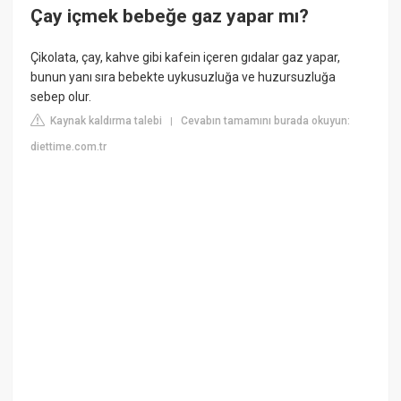
Çay içmek bebeğe gaz yapar mı?
Çikolata, çay, kahve gibi kafein içeren gıdalar gaz yapar,
bunun yanı sıra bebekte uykusuzluğa ve huzursuzluğa
sebep olur.
Kaynak kaldırma talebi
Cevabın tamamını burada okuyun:
|
diettime.com.tr