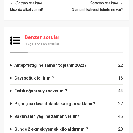
←
Önceki makale
Sonraki makale
→
Muz da alkol var mi?
Osmanlı kahvesi içinde ne var?
Benzer sorular
Sıkça sorulan sorular
Antep fıstığı ne zaman toplanır 2022?
22
Çayı soğuk içilir mi?
16
Fıstık ağacı suyu sever mi?
44
Pişmiş baklava dolapta kaç gün saklanır?
27
Baklavanın yağı ne zaman verilir?
45
Günde 2 ekmek yemek kilo aldırır mı?
20