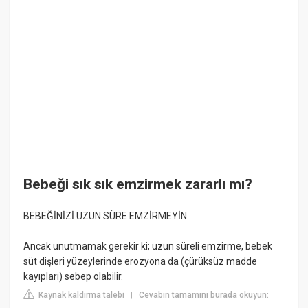
Bebeği sık sık emzirmek zararlı mı?
BEBEĞİNİZİ UZUN SÜRE EMZİRMEYİN
Ancak unutmamak gerekir ki; uzun süreli emzirme, bebek
süt dişleri yüzeylerinde erozyona da (çürüksüz madde
kayıpları) sebep olabilir.
Kaynak kaldırma talebi
Cevabın tamamını burada okuyun:
|