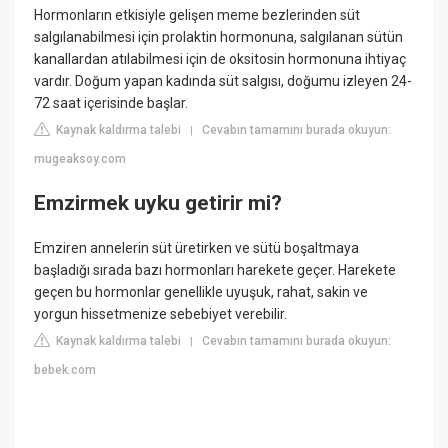
Hormonların etkisiyle gelişen meme bezlerinden süt
salgılanabilmesi için prolaktin hormonuna, salgılanan sütün
kanallardan atılabilmesi için de oksitosin hormonuna ihtiyaç
vardır. Doğum yapan kadında süt salgısı, doğumu izleyen 24-
72 saat içerisinde başlar.
Kaynak kaldırma talebi
Cevabın tamamını burada okuyun:
|
mugeaksoy.com
Emzirmek uyku getirir mi?
Emziren annelerin süt üretirken ve sütü boşaltmaya
başladığı sırada bazı hormonları harekete geçer. Harekete
geçen bu hormonlar genellikle uyuşuk, rahat, sakin ve
yorgun hissetmenize sebebiyet verebilir.
Kaynak kaldırma talebi
Cevabın tamamını burada okuyun:
|
bebek.com