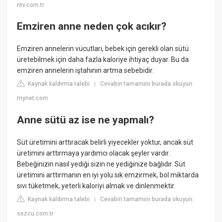
ntv.com.tr
Emziren anne neden çok acıkır?
Emziren annelerin vücutları, bebek için gerekli olan sütü
üretebilmek için daha fazla kaloriye ihtiyaç duyar. Bu da
emziren annelerin iştahının artma sebebidir.
Kaynak kaldırma talebi
Cevabın tamamını burada okuyun:
|
mynet.com
Anne sütü az ise ne yapmalı?
Süt üretimini arttıracak belirli yiyecekler yoktur, ancak süt
üretimini arttırmaya yardımcı olacak şeyler vardır.
Bebeğinizin nasıl yediği sizin ne yediğinize bağlıdır. Süt
üretimini arttırmanın en iyi yolu sık emzirmek, bol miktarda
sıvı tüketmek, yeterli kaloriyi almak ve dinlenmektir.
Kaynak kaldırma talebi
Cevabın tamamını burada okuyun:
|
sozcu.com.tr