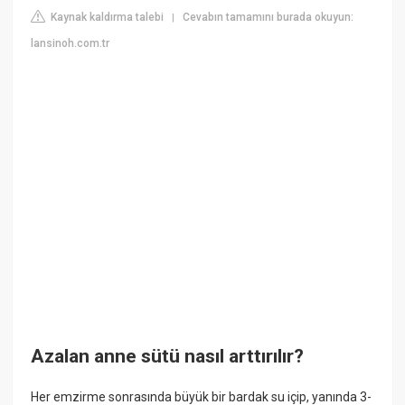
Kaynak kaldırma talebi
Cevabın tamamını burada okuyun:
|
lansinoh.com.tr
Azalan anne sütü nasıl arttırılır?
Her emzirme sonrasında büyük bir bardak su içip, yanında 3-