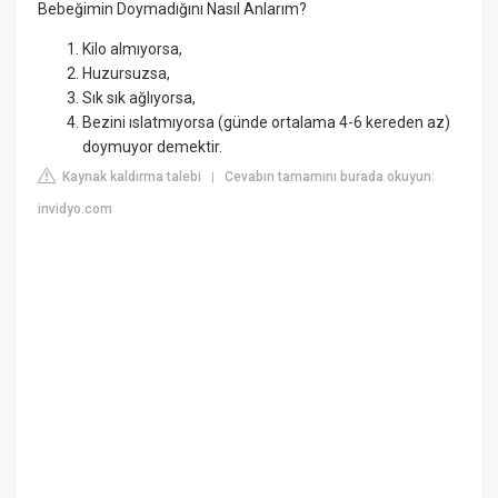
Bebeğimin Doymadığını Nasıl Anlarım?
Kilo almıyorsa,
Huzursuzsa,
Sık sık ağlıyorsa,
Bezini ıslatmıyorsa (günde ortalama 4-6 kereden az)
doymuyor demektir.
Kaynak kaldırma talebi
Cevabın tamamını burada okuyun:
|
invidyo.com