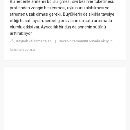
Bu nedenle annenin bol su içmesi, sıvı besinler tüketmesi,
proteinden zengin beslenmesi, uykusunu alabilmesi ve
stresten uzak olması gerekli. Büyüklerin de sıklıkla tavsiye
ettiği hoşaf, ayran, şerbet gibi sıvıların da sütü artırmada
olumlu etkisi var. Ayrıca ılık bir duş da annenin sütünü
arttırabiliyor.
Kaynak kaldırma talebi
Cevabın tamamını burada okuyun:
|
lansinoh.com.tr