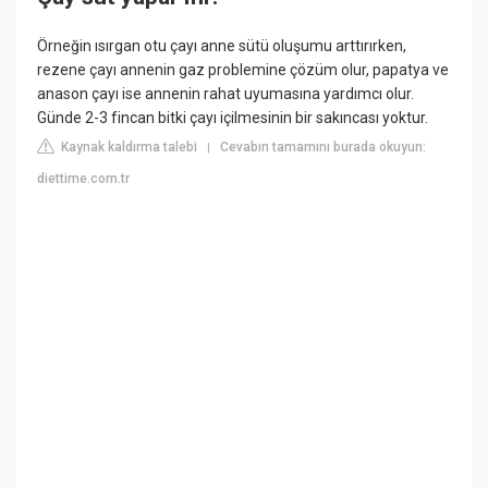
Örneğin ısırgan otu çayı anne sütü oluşumu arttırırken,
rezene çayı annenin gaz problemine çözüm olur, papatya ve
anason çayı ise annenin rahat uyumasına yardımcı olur.
Günde 2-3 fincan bitki çayı içilmesinin bir sakıncası yoktur.
Kaynak kaldırma talebi
Cevabın tamamını burada okuyun:
|
diettime.com.tr