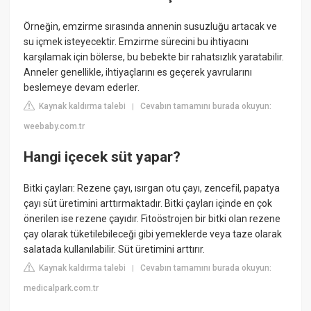
Örneğin, emzirme sırasında annenin susuzluğu artacak ve
su içmek isteyecektir. Emzirme sürecini bu ihtiyacını
karşılamak için bölerse, bu bebekte bir rahatsızlık yaratabilir.
Anneler genellikle, ihtiyaçlarını es geçerek yavrularını
beslemeye devam ederler.
Kaynak kaldırma talebi
Cevabın tamamını burada okuyun:
|
weebaby.com.tr
Hangi içecek süt yapar?
Bitki çayları: Rezene çayı, ısırgan otu çayı, zencefil, papatya
çayı süt üretimini arttırmaktadır. Bitki çayları içinde en çok
önerilen ise rezene çayıdır. Fitoöstrojen bir bitki olan rezene
çay olarak tüketilebileceği gibi yemeklerde veya taze olarak
salatada kullanılabilir. Süt üretimini arttırır.
Kaynak kaldırma talebi
Cevabın tamamını burada okuyun:
|
medicalpark.com.tr