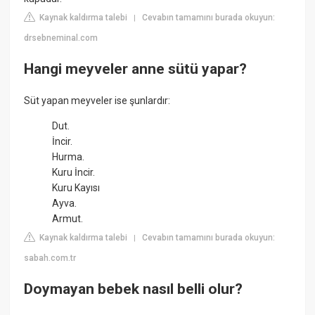
Kaynak kaldırma talebi
Cevabın tamamını burada okuyun:
|
drsebneminal.com
Hangi meyveler anne sütü yapar?
Süt yapan meyveler ise şunlardır:
Dut.
İncir.
Hurma.
Kuru İncir.
Kuru Kayısı
Ayva.
Armut.
Kaynak kaldırma talebi
Cevabın tamamını burada okuyun:
|
sabah.com.tr
Doymayan bebek nasıl belli olur?