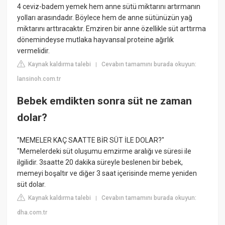
4 ceviz-badem yemek hem anne sütü miktarını artırmanın
yolları arasındadır. Böylece hem de anne sütünüzün yağ
miktarını arttıracaktır. Emziren bir anne özellikle süt arttırma
dönemindeyse mutlaka hayvansal proteine ağırlık
vermelidir.
Kaynak kaldırma talebi
Cevabın tamamını burada okuyun:
|
lansinoh.com.tr
Bebek emdikten sonra süt ne zaman
dolar?
"MEMELER KAÇ SAATTE BİR SÜT İLE DOLAR?"
"Memelerdeki süt oluşumu emzirme aralığı ve süresi ile
ilgilidir. 3saatte 20 dakika süreyle beslenen bir bebek,
memeyi boşaltır ve diğer 3 saat içerisinde meme yeniden
süt dolar.
Kaynak kaldırma talebi
Cevabın tamamını burada okuyun:
|
dha.com.tr