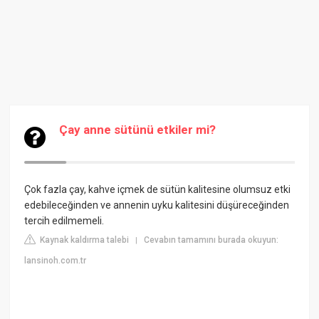
Çay anne sütünü etkiler mi?
Çok fazla çay, kahve içmek de sütün kalitesine olumsuz etki
edebileceğinden ve annenin uyku kalitesini düşüreceğinden
tercih edilmemeli.
Kaynak kaldırma talebi
Cevabın tamamını burada okuyun:
|
lansinoh.com.tr