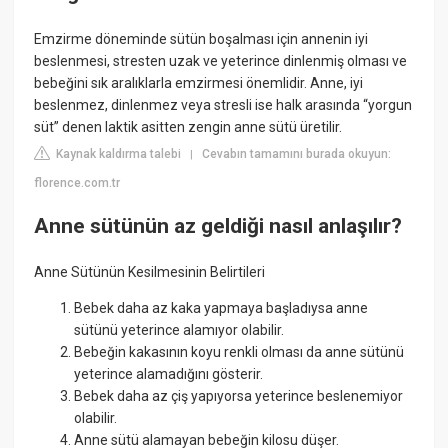
Emzirme döneminde sütün boşalması için annenin iyi
beslenmesi, stresten uzak ve yeterince dinlenmiş olması ve
bebeğini sık aralıklarla emzirmesi önemlidir. Anne, iyi
beslenmez, dinlenmez veya stresli ise halk arasında “yorgun
süt” denen laktik asitten zengin anne sütü üretilir.
Kaynak kaldırma talebi
Cevabın tamamını burada okuyun:
|
florence.com.tr
Anne sütünün az geldiği nasıl anlaşılır?
Anne Sütünün Kesilmesinin Belirtileri
Bebek daha az kaka yapmaya başladıysa anne
sütünü yeterince alamıyor olabilir.
Bebeğin kakasının koyu renkli olması da anne sütünü
yeterince alamadığını gösterir.
Bebek daha az çiş yapıyorsa yeterince beslenemiyor
olabilir.
Anne sütü alamayan bebeğin kilosu düşer.