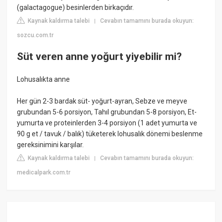
(galactagogue) besinlerden birkaçıdır.
Kaynak kaldırma talebi
Cevabın tamamını burada okuyun:
|
sozcu.com.tr
Süt veren anne yoğurt yiyebilir mi?
Lohusalıkta anne
Her gün 2-3 bardak süt- yoğurt-ayran, Sebze ve meyve
grubundan 5-6 porsiyon, Tahıl grubundan 5-8 porsiyon, Et-
yumurta ve proteinlerden 3-4 porsiyon (1 adet yumurta ve
90 g et / tavuk / balık) tüketerek lohusalık dönemi beslenme
gereksinimini karşılar.
Kaynak kaldırma talebi
Cevabın tamamını burada okuyun:
|
medicalpark.com.tr