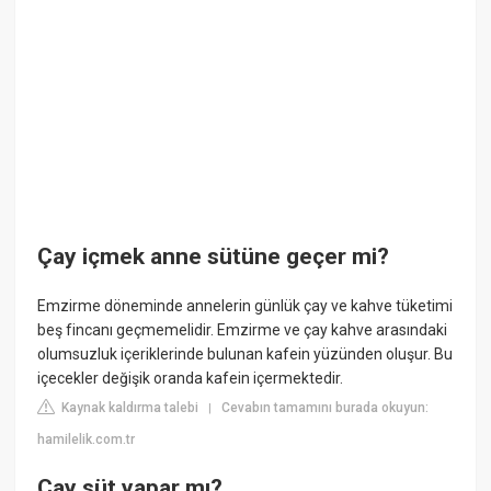
Çay içmek anne sütüne geçer mi?
Emzirme döneminde annelerin günlük çay ve kahve tüketimi
beş fincanı geçmemelidir. Emzirme ve çay kahve arasındaki
olumsuzluk içeriklerinde bulunan kafein yüzünden oluşur. Bu
içecekler değişik oranda kafein içermektedir.
Kaynak kaldırma talebi
Cevabın tamamını burada okuyun:
|
hamilelik.com.tr
Çay süt yapar mı?