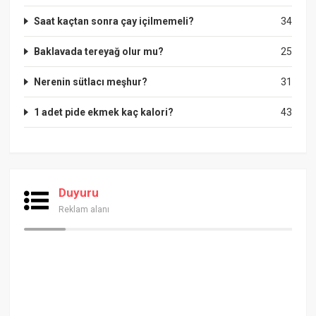
Saat kaçtan sonra çay içilmemeli?
34
Baklavada tereyağ olur mu?
25
Nerenin sütlacı meşhur?
31
1 adet pide ekmek kaç kalori?
43
Duyuru
Reklam alanı