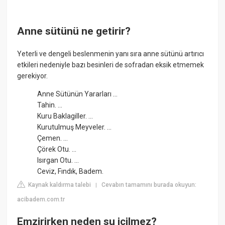
Anne sütünü ne getirir?
Yeterli ve dengeli beslenmenin yanı sıra anne sütünü artırıcı
etkileri nedeniyle bazı besinleri de sofradan eksik etmemek
gerekiyor.
Anne Sütünün Yararları ...
Tahin. ...
Kuru Baklagiller. ...
Kurutulmuş Meyveler. ...
Çemen. ...
Çörek Otu. ...
Isırgan Otu. ...
Ceviz, Fındık, Badem.
Kaynak kaldırma talebi
Cevabın tamamını burada okuyun:
|
acibadem.com.tr
Emzirirken neden su içilmez?