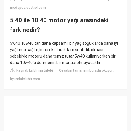
msdspds.castrol.com
5 40 ile 10 40 motor yağı arasındaki
fark nedir?
5w40 10w40 tan daha kapsamlı bir yağ soğuklarda daha iyi
yağlama sağlar,buna ek olarak tam sentetik olması
sebebiyle motoru daha temiz tutar.5w40 kullanıyorken bir
daha 10w40'a dönmenin bir manası olmayacaktır.
Kaynak kaldırma talebi
Cevabın tamamını burada okuyun:
|
hyundaiclubtr.com