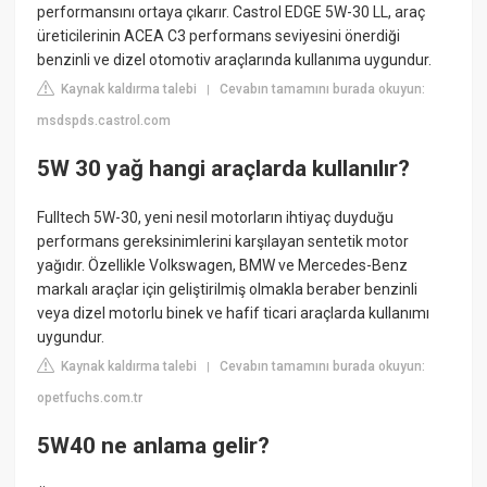
performansını ortaya çıkarır. Castrol EDGE 5W-30 LL, araç
üreticilerinin ACEA C3 performans seviyesini önerdiği
benzinli ve dizel otomotiv araçlarında kullanıma uygundur.
Kaynak kaldırma talebi
Cevabın tamamını burada okuyun:
|
msdspds.castrol.com
5W 30 yağ hangi araçlarda kullanılır?
Fulltech 5W-30, yeni nesil motorların ihtiyaç duyduğu
performans gereksinimlerini karşılayan sentetik motor
yağıdır. Özellikle Volkswagen, BMW ve Mercedes-Benz
markalı araçlar için geliştirilmiş olmakla beraber benzinli
veya dizel motorlu binek ve hafif ticari araçlarda kullanımı
uygundur.
Kaynak kaldırma talebi
Cevabın tamamını burada okuyun:
|
opetfuchs.com.tr
5W40 ne anlama gelir?