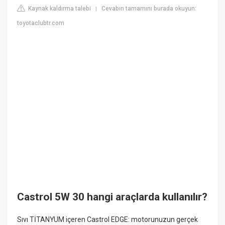
Kaynak kaldırma talebi
Cevabın tamamını burada okuyun:
|
toyotaclubtr.com
Castrol 5W 30 hangi araçlarda kullanılır?
Sıvı TİTANYUM içeren Castrol EDGE: motorunuzun gerçek