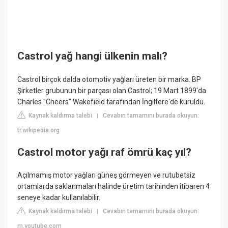
Castrol yağ hangi ülkenin malı?
Castrol birçok dalda otomotiv yağları üreten bir marka. BP
Şirketler grubunun bir parçası olan Castrol; 19 Mart 1899'da
Charles "Cheers" Wakefield tarafından İngiltere'de kuruldu.
Kaynak kaldırma talebi
Cevabın tamamını burada okuyun:
|
tr.wikipedia.org
Castrol motor yağı raf ömrü kaç yıl?
Açılmamış motor yağları güneş görmeyen ve rutubetsiz
ortamlarda saklanmaları halinde üretim tarihinden itibaren 4
seneye kadar kullanılabilir.
Kaynak kaldırma talebi
Cevabın tamamını burada okuyun:
|
m.youtube.com