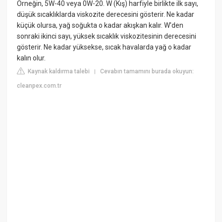
Örneğin, 5W-40 veya 0W-20. W (Kış) harfiyle birlikte ilk sayı,
düşük sıcaklıklarda viskozite derecesini gösterir. Ne kadar
küçük olursa, yağ soğukta o kadar akışkan kalır. W'den
sonraki ikinci sayı, yüksek sıcaklık viskozitesinin derecesini
gösterir. Ne kadar yüksekse, sıcak havalarda yağ o kadar
kalın olur.
Kaynak kaldırma talebi
Cevabın tamamını burada okuyun:
|
cleanpex.com.tr