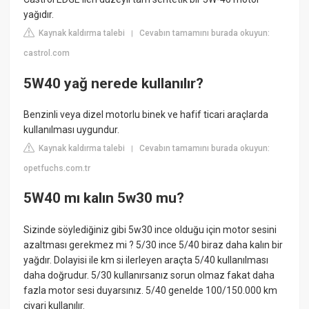
yağıdır.
Kaynak kaldırma talebi
Cevabın tamamını burada okuyun:
|
castrol.com
5W40 yağ nerede kullanılır?
Benzinli veya dizel motorlu binek ve hafif ticari araçlarda
kullanılması uygundur.
Kaynak kaldırma talebi
Cevabın tamamını burada okuyun:
|
opetfuchs.com.tr
5W40 mı kalın 5w30 mu?
Sizinde söylediğiniz gibi 5w30 ince olduğu için motor sesini
azaltması gerekmez mi ? 5/30 ince 5/40 biraz daha kalın bir
yağdır. Dolayisi ile km si ilerleyen araçta 5/40 kullanılması
daha doğrudur. 5/30 kullanırsanız sorun olmaz fakat daha
fazla motor sesi duyarsınız. 5/40 genelde 100/150.000 km
civari kullanılır.