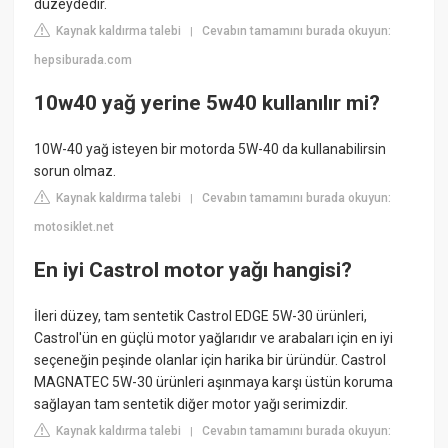
düzeydedir.
Kaynak kaldırma talebi
Cevabın tamamını burada okuyun:
|
hepsiburada.com
10w40 yağ yerine 5w40 kullanılır mi?
10W-40 yağ isteyen bir motorda 5W-40 da kullanabilirsin
sorun olmaz.
Kaynak kaldırma talebi
Cevabın tamamını burada okuyun:
|
motosiklet.net
En iyi Castrol motor yağı hangisi?
İleri düzey, tam sentetik Castrol EDGE 5W-30 ürünleri,
Castrol'ün en güçlü motor yağlarıdır ve arabaları için en iyi
seçeneğin peşinde olanlar için harika bir üründür. Castrol
MAGNATEC 5W-30 ürünleri aşınmaya karşı üstün koruma
sağlayan tam sentetik diğer motor yağı serimizdir.
Kaynak kaldırma talebi
Cevabın tamamını burada okuyun:
|