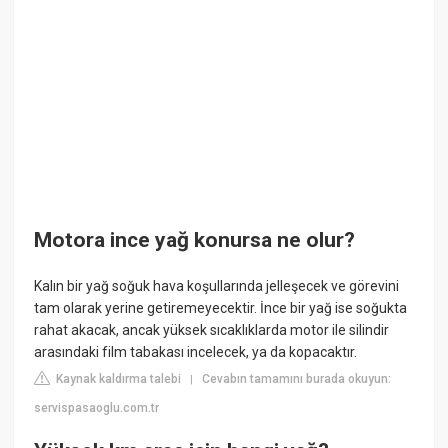
Motora ince yağ konursa ne olur?
Kalın bir yağ soğuk hava koşullarında jelleşecek ve görevini
tam olarak yerine getiremeyecektir. İnce bir yağ ise soğukta
rahat akacak, ancak yüksek sıcaklıklarda motor ile silindir
arasındaki film tabakası incelecek, ya da kopacaktır.
Kaynak kaldırma talebi
Cevabın tamamını burada okuyun:
|
servispasaoglu.com.tr