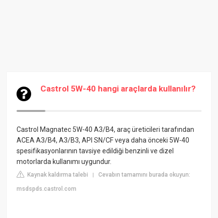
Castrol 5W-40 hangi araçlarda kullanılır?
Castrol Magnatec 5W-40 A3/B4, araç üreticileri tarafından
ACEA A3/B4, A3/B3, API SN/CF veya daha önceki 5W-40
spesifikasyonlarının tavsiye edildiği benzinli ve dizel
motorlarda kullanımı uygundur.
Kaynak kaldırma talebi
Cevabın tamamını burada okuyun:
|
msdspds.castrol.com