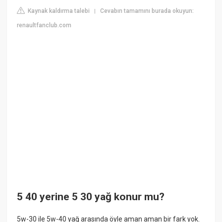
Kaynak kaldırma talebi
Cevabın tamamını burada okuyun:
|
renaultfanclub.com
5 40 yerine 5 30 yağ konur mu?
5w-30 ile 5w-40 yağ arasında öyle aman aman bir fark yok.