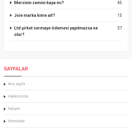
Mersinin zemini kaya mı?
45
Joie marka kime ait?
15
Ltd şirket sermaye ödemesi yapılmazsa ne
37
olur?
SAYFALAR
Ana sayfa
Hakkimizda
İletişim
Vitaminler