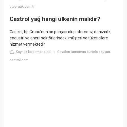
otopratik.com.tr
Castrol yağ hangi ülkenin malıdır?
Castrol, bp Grubu'nun bir parçası olup otomotiv, denizcilik,
endüstri ve enerji sektörlerindeki müşteri ve tüketicilere
hizmet vermektedir.
Kaynak kaldırma talebi
Cevabın tamamını burada okuyun:
|
castrol.com