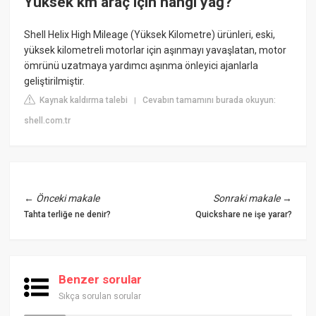
Yüksek km araç için hangi yağ?
Shell Helix High Mileage (Yüksek Kilometre) ürünleri, eski,
yüksek kilometreli motorlar için aşınmayı yavaşlatan, motor
ömrünü uzatmaya yardımcı aşınma önleyici ajanlarla
geliştirilmiştir.
Kaynak kaldırma talebi
Cevabın tamamını burada okuyun:
|
shell.com.tr
←
Önceki makale
Sonraki makale
→
Tahta terliğe ne denir?
Quickshare ne işe yarar?
Benzer sorular
Sıkça sorulan sorular