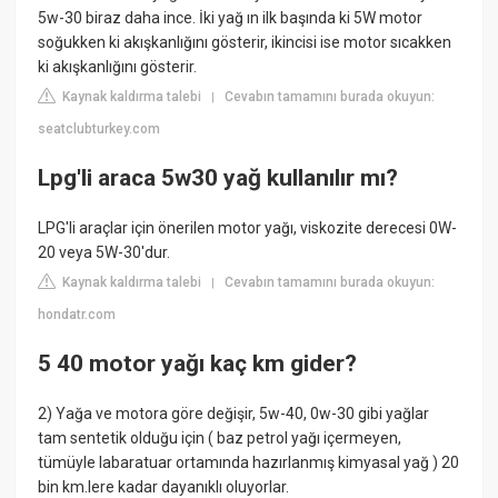
5w-30 biraz daha ince. İki yağ ın ilk başında ki 5W motor
soğukken ki akışkanlığını gösterir, ikincisi ise motor sıcakken
ki akışkanlığını gösterir.
Kaynak kaldırma talebi
Cevabın tamamını burada okuyun:
|
seatclubturkey.com
Lpg'li araca 5w30 yağ kullanılır mı?
LPG'li araçlar için önerilen motor yağı, viskozite derecesi 0W-
20 veya 5W-30'dur.
Kaynak kaldırma talebi
Cevabın tamamını burada okuyun:
|
hondatr.com
5 40 motor yağı kaç km gider?
2) Yağa ve motora göre değişir, 5w-40, 0w-30 gibi yağlar
tam sentetik olduğu için ( baz petrol yağı içermeyen,
tümüyle labaratuar ortamında hazırlanmış kimyasal yağ ) 20
bin km.lere kadar dayanıklı oluyorlar.