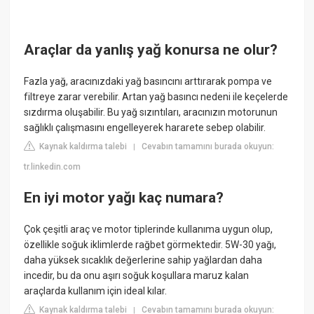
Araçlar da yanlış yağ konursa ne olur?
Fazla yağ, aracınızdaki yağ basıncını arttırarak pompa ve
filtreye zarar verebilir. Artan yağ basıncı nedeni ile keçelerde
sızdırma oluşabilir. Bu yağ sızıntıları, aracınızın motorunun
sağlıklı çalışmasını engelleyerek hararete sebep olabilir.
Kaynak kaldırma talebi
Cevabın tamamını burada okuyun:
|
tr.linkedin.com
En iyi motor yağı kaç numara?
Çok çeşitli araç ve motor tiplerinde kullanıma uygun olup,
özellikle soğuk iklimlerde rağbet görmektedir. 5W-30 yağı,
daha yüksek sıcaklık değerlerine sahip yağlardan daha
incedir, bu da onu aşırı soğuk koşullara maruz kalan
araçlarda kullanım için ideal kılar.
Kaynak kaldırma talebi
Cevabın tamamını burada okuyun:
|