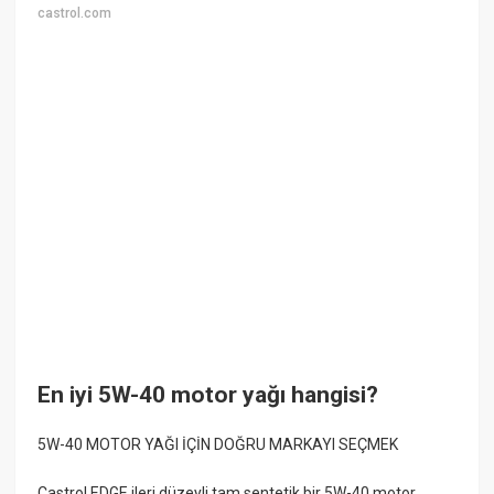
castrol.com
En iyi 5W-40 motor yağı hangisi?
5W-40 MOTOR YAĞI İÇİN DOĞRU MARKAYI SEÇMEK
Castrol EDGE ileri düzeyli tam sentetik bir 5W-40 motor