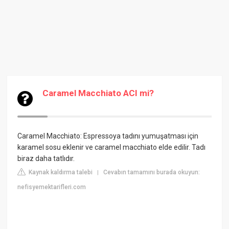
Caramel Macchiato ACI mi?
Caramel Macchiato: Espressoya tadını yumuşatması için
karamel sosu eklenir ve caramel macchiato elde edilir. Tadı
biraz daha tatlıdır.
Kaynak kaldırma talebi
Cevabın tamamını burada okuyun:
|
nefisyemektarifleri.com