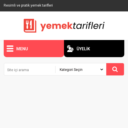
Resimli ve pratik yemek tarifleri
MENU
ÜYELİK