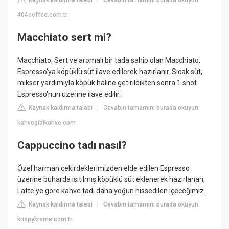
Kaynak kaldırma talebi
Cevabın tamamını burada okuyun:
|
404coffee.com.tr
Macchiato sert mi?
Macchiato. Sert ve aromalı bir tada sahip olan Macchiato,
Espresso'ya köpüklü süt ilave edilerek hazırlanır. Sıcak süt,
mikser yardımıyla köpük haline getirildikten sonra 1 shot
Espresso'nun üzerine ilave edilir.
Kaynak kaldırma talebi
Cevabın tamamını burada okuyun:
|
kahvegibikahve.com
Cappuccino tadı nasıl?
Özel harman çekirdeklerimizden elde edilen Espresso
üzerine buharda ısıtılmış köpüklü süt eklenerek hazırlanan,
Latte'ye göre kahve tadı daha yoğun hissedilen içeceğimiz.
Kaynak kaldırma talebi
Cevabın tamamını burada okuyun:
|
krispykreme.com.tr