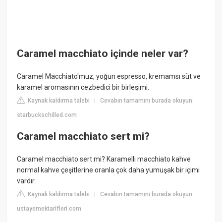
Caramel macchiato içinde neler var?
Caramel Macchiato'muz, yoğun espresso, kremamsı süt ve
karamel aromasının cezbedici bir birleşimi.
Kaynak kaldırma talebi
Cevabın tamamını burada okuyun:
|
starbuckschilled.com
Caramel macchiato sert mi?
Caramel macchiato sert mi? Karamelli macchiato kahve
normal kahve çeşitlerine oranla çok daha yumuşak bir içimi
vardır.
Kaynak kaldırma talebi
Cevabın tamamını burada okuyun:
|
ustayemektarifleri.com