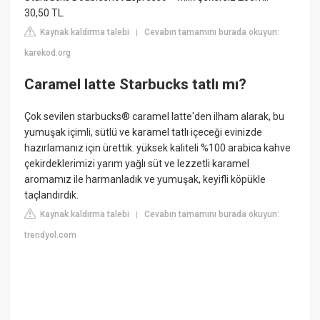
30,50 TL.
Kaynak kaldırma talebi
Cevabın tamamını burada okuyun:
|
karekod.org
Caramel latte Starbucks tatlı mı?
Çok sevilen starbucks® caramel latte'den ilham alarak, bu
yumuşak içimli, sütlü ve karamel tatlı içeceği evinizde
hazırlamanız için ürettik. yüksek kaliteli %100 arabica kahve
çekirdeklerimizi yarım yağlı süt ve lezzetli karamel
aromamız ile harmanladık ve yumuşak, keyifli köpükle
taçlandırdık.
Kaynak kaldırma talebi
Cevabın tamamını burada okuyun:
|
trendyol.com