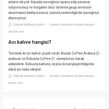
anlamı da yok. Kasada içeceğinizi sipariş edip paranızı
ödüyorsunuz ve tezgahın öbür tarafına geçip isminizin
okunmasını bekliyorsunuz, barista seslendiğinde içeceğinizi
alıyorsunuz.
Kaynak kaldırma talebi
Cevabın tamamını burada okuyun:
|
yemek.com
Acı kahve hangisi?
Temelde iki tür kahve çeşidi vardır. Bunlar Coffee Arabica (C.
arabica) ve Robusta Coffee (C. canephora) olarak
adlandırılır. Robusta kahvesi, aracia ile karşılaştırıldığında
daha acı tada sahiptir.
Kaynak kaldırma talebi
Cevabın tamamını burada okuyun:
|
kahve.com