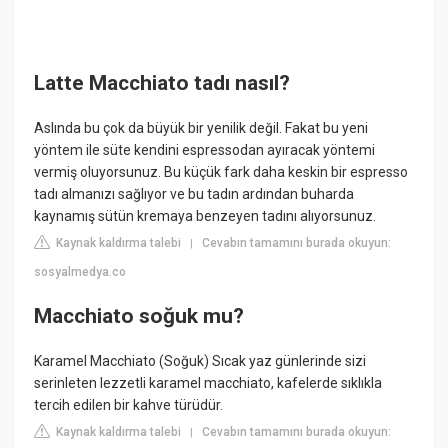
Latte Macchiato tadı nasıl?
Aslında bu çok da büyük bir yenilik değil. Fakat bu yeni
yöntem ile süte kendini espressodan ayıracak yöntemi
vermiş oluyorsunuz. Bu küçük fark daha keskin bir espresso
tadı almanızı sağlıyor ve bu tadın ardından buharda
kaynamış sütün kremaya benzeyen tadını alıyorsunuz.
Kaynak kaldırma talebi
Cevabın tamamını burada okuyun:
|
sosyalmedya.co
Macchiato soğuk mu?
Karamel Macchiato (Soğuk) Sıcak yaz günlerinde sizi
serinleten lezzetli karamel macchiato, kafelerde sıklıkla
tercih edilen bir kahve türüdür.
Kaynak kaldırma talebi
Cevabın tamamını burada okuyun:
|