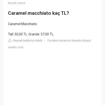
lezzet.com.tr
Caramel macchiato kaç TL?
Caramel Macchiato:
Tall: 50,00 TL. Grande: 57,00 TL.
Kaynak kaldırma talebi
Cevabın tamamını burada okuyun:
|
onedio.com