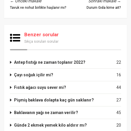
←
Önceki makale
Sonraki makale
→
Tavuk ve nohut birlikte haşlanır mı?
Durum Gıda kime ait?
Benzer sorular
Sıkça sorulan sorular
Antep fıstığı ne zaman toplanır 2022?
22
Çayı soğuk içilir mi?
16
Fıstık ağacı suyu sever mi?
44
Pişmiş baklava dolapta kaç gün saklanır?
27
Baklavanın yağı ne zaman verilir?
45
Günde 2 ekmek yemek kilo aldırır mı?
20