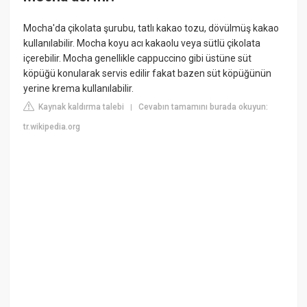
Mocha'da çikolata şurubu, tatlı kakao tozu, dövülmüş kakao
kullanılabilir. Mocha koyu acı kakaolu veya sütlü çikolata
içerebilir. Mocha genellikle cappuccino gibi üstüne süt
köpüğü konularak servis edilir fakat bazen süt köpüğünün
yerine krema kullanılabilir.
Kaynak kaldırma talebi
Cevabın tamamını burada okuyun:
|
tr.wikipedia.org