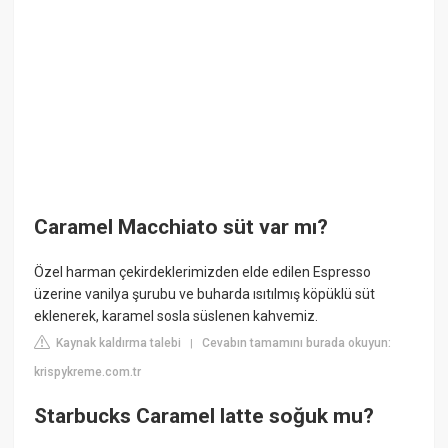
Caramel Macchiato süt var mı?
Özel harman çekirdeklerimizden elde edilen Espresso
üzerine vanilya şurubu ve buharda ısıtılmış köpüklü süt
eklenerek, karamel sosla süslenen kahvemiz.
Kaynak kaldırma talebi
Cevabın tamamını burada okuyun:
|
krispykreme.com.tr
Starbucks Caramel latte soğuk mu?