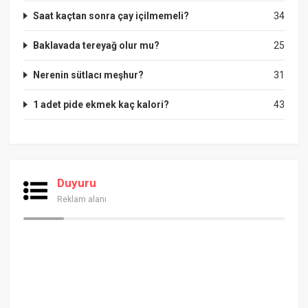
Saat kaçtan sonra çay içilmemeli?
34
Baklavada tereyağ olur mu?
25
Nerenin sütlacı meşhur?
31
1 adet pide ekmek kaç kalori?
43
Duyuru
Reklam alanı