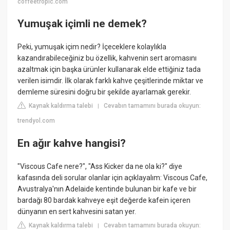
coffeetropic.com
Yumuşak içimli ne demek?
Peki, yumuşak içim nedir? İçeceklere kolaylıkla
kazandırabileceğiniz bu özellik, kahvenin sert aromasını
azaltmak için başka ürünler kullanarak elde ettiğiniz tada
verilen isimdir. İlk olarak farklı kahve çeşitlerinde miktar ve
demleme süresini doğru bir şekilde ayarlamak gerekir.
Kaynak kaldırma talebi
Cevabın tamamını burada okuyun:
|
trendyol.com
En ağır kahve hangisi?
"Viscous Cafe nere?", "Ass Kicker da ne ola ki?" diye
kafasında deli sorular olanlar için açıklayalım: Viscous Cafe,
Avustralya'nın Adelaide kentinde bulunan bir kafe ve bir
bardağı 80 bardak kahveye eşit değerde kafein içeren
dünyanın en sert kahvesini satan yer.
Kaynak kaldırma talebi
Cevabın tamamını burada okuyun:
|