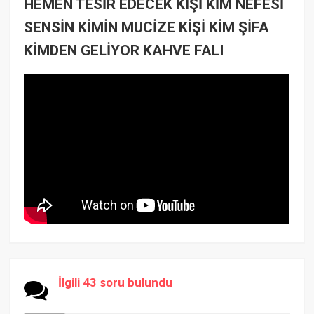
HEMEN TESİR EDECEK KİŞİ KİM NEFESİ
SENSİN KİMİN MUCİZE KİŞİ KİM ŞİFA
KİMDEN GELİYOR KAHVE FALI
İlgili 43 soru bulundu