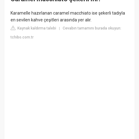
Karamelle hazırlanan caramel macchiato ise şekerli tadıyla
en sevilen kahve çeşitleri arasında yer alır.
Kaynak kaldırma talebi
Cevabın tamamını burada okuyun:
|
tchibo.com.tr