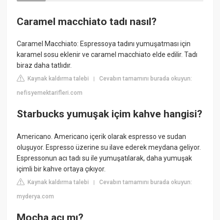
Caramel macchiato tadı nasıl?
Caramel Macchiato: Espressoya tadını yumuşatması için
karamel sosu eklenir ve caramel macchiato elde edilir. Tadı
biraz daha tatlıdır.
Kaynak kaldırma talebi
Cevabın tamamını burada okuyun:
|
nefisyemektarifleri.com
Starbucks yumuşak içim kahve hangisi?
Americano. Americano içerik olarak espresso ve sudan
oluşuyor. Espresso üzerine su ilave ederek meydana geliyor.
Espressonun acı tadı su ile yumuşatılarak, daha yumuşak
içimli bir kahve ortaya çıkıyor.
Kaynak kaldırma talebi
Cevabın tamamını burada okuyun:
|
myderya.com
Mocha acı mı?