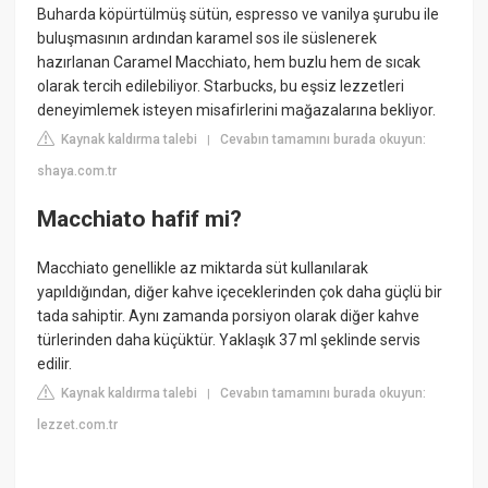
Buharda köpürtülmüş sütün, espresso ve vanilya şurubu ile
buluşmasının ardından karamel sos ile süslenerek
hazırlanan Caramel Macchiato, hem buzlu hem de sıcak
olarak tercih edilebiliyor. Starbucks, bu eşsiz lezzetleri
deneyimlemek isteyen misafirlerini mağazalarına bekliyor.
Kaynak kaldırma talebi
Cevabın tamamını burada okuyun:
|
shaya.com.tr
Macchiato hafif mi?
Macchiato genellikle az miktarda süt kullanılarak
yapıldığından, diğer kahve içeceklerinden çok daha güçlü bir
tada sahiptir. Aynı zamanda porsiyon olarak diğer kahve
türlerinden daha küçüktür. Yaklaşık 37 ml şeklinde servis
edilir.
Kaynak kaldırma talebi
Cevabın tamamını burada okuyun:
|
lezzet.com.tr