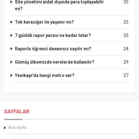
Site yönetimi aidat dışında para toplayabilir
35
mi?
Tek karaciğer ile yaşanır mı?
25
7 günlük rapor parası ne kadar tutar?
33
Raporlu öğrenci devamsız sayılır mı?
24
Gümüş ülkemizde nerelerde kullanılır?
29
Yenikapı'da hangi metro var?
27
SAYFALAR
Ana sayfa