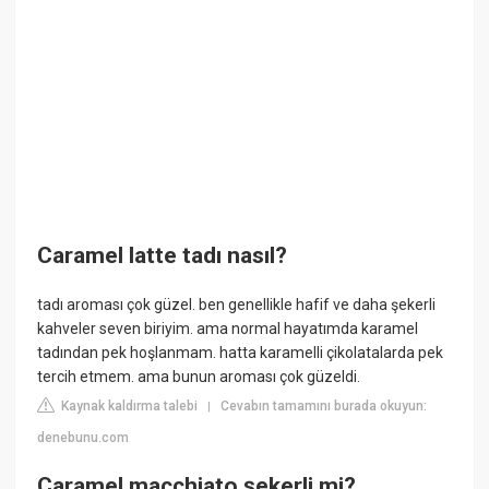
Caramel latte tadı nasıl?
tadı aroması çok güzel. ben genellikle hafif ve daha şekerli
kahveler seven biriyim. ama normal hayatımda karamel
tadından pek hoşlanmam. hatta karamelli çikolatalarda pek
tercih etmem. ama bunun aroması çok güzeldi.
Kaynak kaldırma talebi
Cevabın tamamını burada okuyun:
|
denebunu.com
Caramel macchiato şekerli mi?