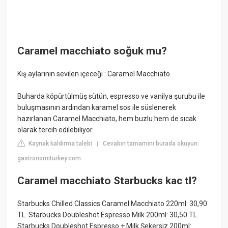
Caramel macchiato soğuk mu?
Kış aylarının sevilen içeceği : Caramel Macchiato
Buharda köpürtülmüş sütün, espresso ve vanilya şurubu ile
buluşmasının ardından karamel sos ile süslenerek
hazırlanan Caramel Macchiato, hem buzlu hem de sıcak
olarak tercih edilebiliyor.
Kaynak kaldırma talebi
Cevabın tamamını burada okuyun:
|
gastronomiturkey.com
Caramel macchiato Starbucks kac tl?
Starbucks Chilled Classics Caramel Macchiato 220ml: 30,90
TL. Starbucks Doubleshot Espresso Milk 200ml: 30,50 TL.
Starbucks Doubleshot Espresso + Milk Şekersiz 200ml: