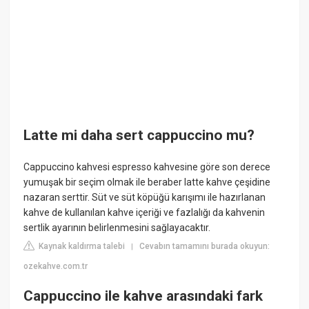
Latte mi daha sert cappuccino mu?
Cappuccino kahvesi espresso kahvesine göre son derece
yumuşak bir seçim olmak ile beraber latte kahve çeşidine
nazaran serttir. Süt ve süt köpüğü karışımı ile hazırlanan
kahve de kullanılan kahve içeriği ve fazlalığı da kahvenin
sertlik ayarının belirlenmesini sağlayacaktır.
Kaynak kaldırma talebi
Cevabın tamamını burada okuyun:
|
ozekahve.com.tr
Cappuccino ile kahve arasındaki fark