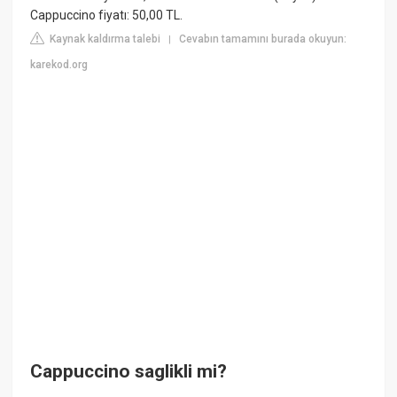
Cappuccino fiyatı: 50,00 TL.
Kaynak kaldırma talebi
Cevabın tamamını burada okuyun:
|
karekod.org
Cappuccino saglikli mi?