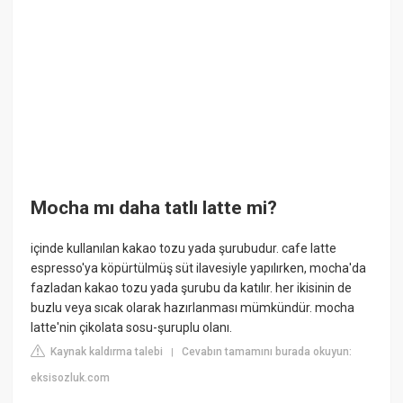
Mocha mı daha tatlı latte mi?
içinde kullanılan kakao tozu yada şurubudur. cafe latte
espresso'ya köpürtülmüş süt ilavesiyle yapılırken, mocha'da
fazladan kakao tozu yada şurubu da katılır. her ikisinin de
buzlu veya sıcak olarak hazırlanması mümkündür. mocha
latte'nin çikolata sosu-şuruplu olanı.
Kaynak kaldırma talebi
Cevabın tamamını burada okuyun:
|
eksisozluk.com