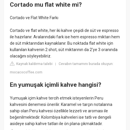
Cortado mu flat white mi?
Cortado ve Flat White Farkı
Cortado ve flat white, her iki kahve çeşidi de süt ve espresso
ile hazırlanır. Aralarındaki fark ise hem espresso miktarı hem
de süt miktarından kaynaklanır. Bu noktada flat white için
kullanılan kahvenin 2 shot, süt miktarının da 2'ye 3 oranında
olacağını söyleyebiliriz.
Kaynak kaldırma talebi
Cevabın tamamını burada okuyun:
|
mocacocoffee.com
En yumuşak içimli kahve hangisi?
Yumuşak içim kahve tercih etmek isteyenlerin Peru
kahvesini denemesi önerilir. Karamel ve tarçın notalarına
sahip olan Peru kahvesi özellikle lezzeti ve aroması ile
beğenilmektedir. Kolombiya kahveleri ise tatlı ve dengeli
asideye sahip kahve tatları ile ön plana çıkmaktadır.