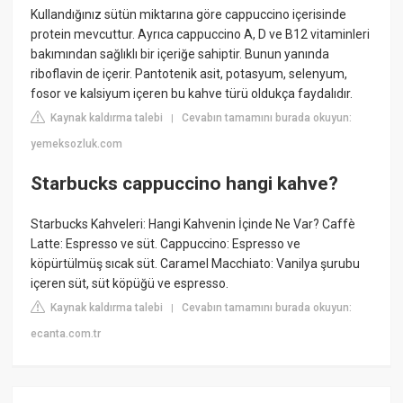
Kullandığınız sütün miktarına göre cappuccino içerisinde
protein mevcuttur. Ayrıca cappuccino A, D ve B12 vitaminleri
bakımından sağlıklı bir içeriğe sahiptir. Bunun yanında
riboflavin de içerir. Pantotenik asit, potasyum, selenyum,
fosor ve kalsiyum içeren bu kahve türü oldukça faydalıdır.
Kaynak kaldırma talebi
Cevabın tamamını burada okuyun:
|
yemeksozluk.com
Starbucks cappuccino hangi kahve?
Starbucks Kahveleri: Hangi Kahvenin İçinde Ne Var? Caffè
Latte: Espresso ve süt. Cappuccino: Espresso ve
köpürtülmüş sıcak süt. Caramel Macchiato: Vanilya şurubu
içeren süt, süt köpüğü ve espresso.
Kaynak kaldırma talebi
Cevabın tamamını burada okuyun:
|
ecanta.com.tr