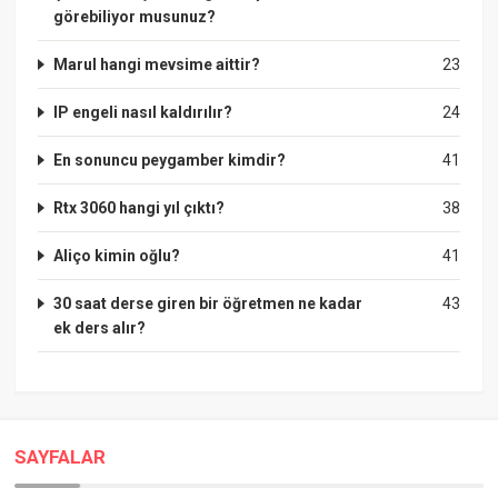
görebiliyor musunuz?
Marul hangi mevsime aittir?
23
IP engeli nasıl kaldırılır?
24
En sonuncu peygamber kimdir?
41
Rtx 3060 hangi yıl çıktı?
38
Aliço kimin oğlu?
41
30 saat derse giren bir öğretmen ne kadar
43
ek ders alır?
SAYFALAR