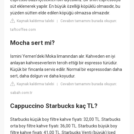
süt eklenerek yapılır. En büyük özelliği köpüklü olmasıdır, bu
yüzden sütten elde edilen köpüğü olmazsa olmazıdır.
Kaynak kaldırma talebi
Cevabın tamamını burada okuyun:
|
taftcoffee.com
Mocha sert mi?
İsmini Yemen'deki Moka limanından alır. Kahveden en iyi
anlayan kahveseverlerin tercih ettiği bir espresso türüdür.
Küçük bir fincanla servis edilir. Normal bir espressodan daha
sert, daha dolgun ve daha koyudur.
Kaynak kaldırma talebi
Cevabın tamamını burada okuyun:
|
sabah.com.tr
Cappuccino Starbucks kaç TL?
Starbucks küçük boy filtre kahve fiyatı: 32,00 TL. Starbucks
orta boy filtre kahve fiyatı: 36,00 TL. Starbucks büyük boy
filtre kahve fiyatı: 41,00 TL. Starbucks Venti (büyük) Iced