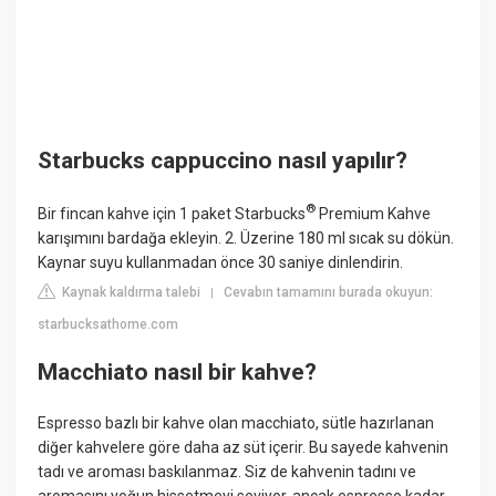
Starbucks cappuccino nasıl yapılır?
®
Bir fincan kahve için 1 paket Starbucks
Premium Kahve
karışımını bardağa ekleyin. 2. Üzerine 180 ml sıcak su dökün.
Kaynar suyu kullanmadan önce 30 saniye dinlendirin.
Kaynak kaldırma talebi
Cevabın tamamını burada okuyun:
|
starbucksathome.com
Macchiato nasıl bir kahve?
Espresso bazlı bir kahve olan macchiato, sütle hazırlanan
diğer kahvelere göre daha az süt içerir. Bu sayede kahvenin
tadı ve aroması baskılanmaz. Siz de kahvenin tadını ve
aromasını yoğun hissetmeyi seviyor, ancak espresso kadar