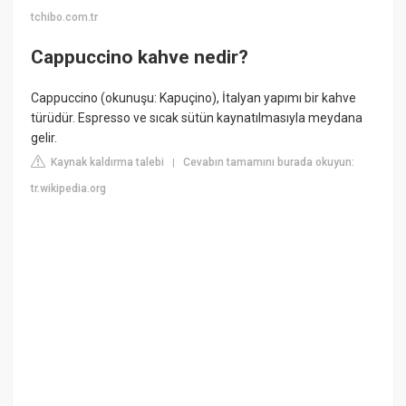
tchibo.com.tr
Cappuccino kahve nedir?
Cappuccino (okunuşu: Kapuçino), İtalyan yapımı bir kahve
türüdür. Espresso ve sıcak sütün kaynatılmasıyla meydana
gelir.
Kaynak kaldırma talebi
Cevabın tamamını burada okuyun:
|
tr.wikipedia.org