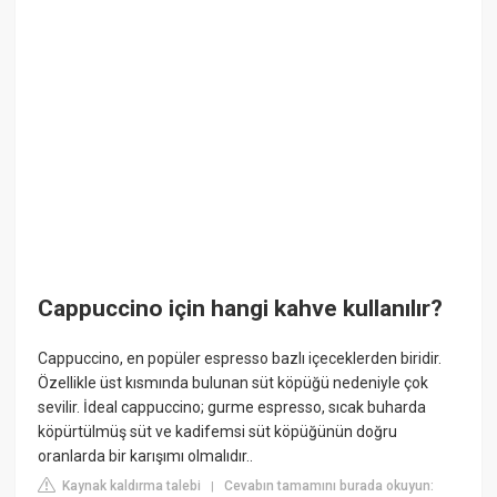
Cappuccino için hangi kahve kullanılır?
Cappuccino, en popüler espresso bazlı içeceklerden biridir.
Özellikle üst kısmında bulunan süt köpüğü nedeniyle çok
sevilir. İdeal cappuccino; gurme espresso, sıcak buharda
köpürtülmüş süt ve kadifemsi süt köpüğünün doğru
oranlarda bir karışımı olmalıdır..
Kaynak kaldırma talebi
Cevabın tamamını burada okuyun:
|