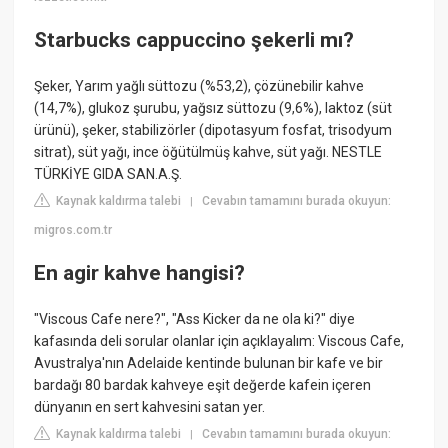
Starbucks cappuccino şekerli mı?
Şeker, Yarım yağlı süttozu (%53,2), çözünebilir kahve
(14,7%), glukoz şurubu, yağsız süttozu (9,6%), laktoz (süt
ürünü), şeker, stabilizörler (dipotasyum fosfat, trisodyum
sitrat), süt yağı, ince öğütülmüş kahve, süt yağı. NESTLE
TÜRKİYE GIDA SAN.A.Ş.
Kaynak kaldırma talebi
Cevabın tamamını burada okuyun:
|
migros.com.tr
En agir kahve hangisi?
"Viscous Cafe nere?", "Ass Kicker da ne ola ki?" diye
kafasında deli sorular olanlar için açıklayalım: Viscous Cafe,
Avustralya'nın Adelaide kentinde bulunan bir kafe ve bir
bardağı 80 bardak kahveye eşit değerde kafein içeren
dünyanın en sert kahvesini satan yer.
Kaynak kaldırma talebi
Cevabın tamamını burada okuyun:
|