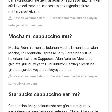
daha yumuşak hale gelir. Sıradan bir espresso hazırlanırken
süt ilave edilmezken; macchiato hazırlığında çok az
miktarda süt eklenir.
Kaynak kaldırma talebi
Cevabın tamamını burada okuyun:
|
nefisyemektarifleri.com
Mocha mi cappuccino mu?
Mocha. Adını Yemen'de bulunan Mucha Limanı'ndan alan
Mocha, 1/3 oranında Espresso ile 2/3 oranında süt ile
hazırlanır. Latte ve Cappuccino'dan farkı ise Mocha'da
çikolata şurubu veya tozu bulunuyor. Bardağın içerisine
çikolata şurubu veya tozu koyuyorsunuz.
Kaynak kaldırma talebi
Cevabın tamamını burada okuyun:
|
kahvegibikahve.com
Starbucks cappuccino var mı?
Cappuccino. Mağazalarımızda her gün sunduğumuz
içeceklerimizi, yani favori kahvelerinizi, Chilled Classics ile