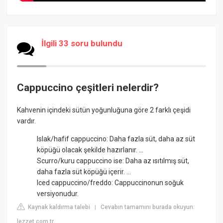
İlgili 33 soru bulundu
Cappuccino çeşitleri nelerdir?
Kahvenin içindeki sütün yoğunluğuna göre 2 farklı çeşidi
vardır.
Islak/hafif cappuccino: Daha fazla süt, daha az süt
köpüğü olacak şekilde hazırlanır. ...
Scurro/kuru cappuccino ise: Daha az ısıtılmış süt,
daha fazla süt köpüğü içerir. ...
Iced cappuccino/freddo: Cappuccinonun soğuk
versiyonudur.
Kaynak kaldırma talebi
Cevabın tamamını burada okuyun:
|
lezzet.com.tr