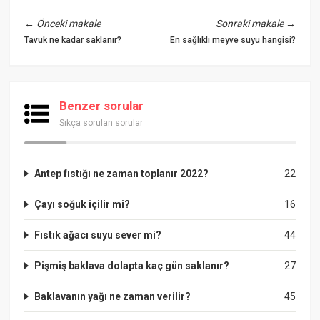
←
Önceki makale
Sonraki makale
→
Tavuk ne kadar saklanır?
En sağlıklı meyve suyu hangisi?
Benzer sorular
Sıkça sorulan sorular
Antep fıstığı ne zaman toplanır 2022?
22
Çayı soğuk içilir mi?
16
Fıstık ağacı suyu sever mi?
44
Pişmiş baklava dolapta kaç gün saklanır?
27
Baklavanın yağı ne zaman verilir?
45