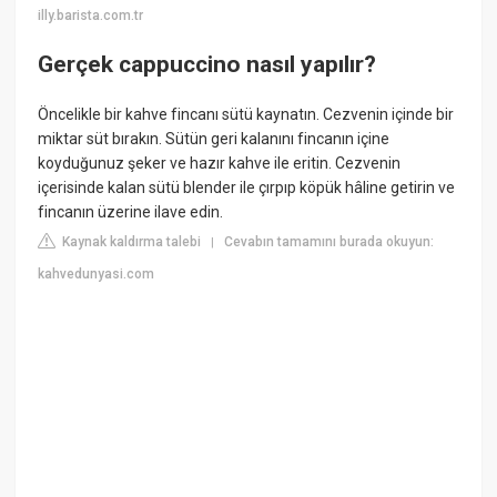
illy.barista.com.tr
Gerçek cappuccino nasıl yapılır?
Öncelikle bir kahve fincanı sütü kaynatın. Cezvenin içinde bir
miktar süt bırakın. Sütün geri kalanını fincanın içine
koyduğunuz şeker ve hazır kahve ile eritin. Cezvenin
içerisinde kalan sütü blender ile çırpıp köpük hâline getirin ve
fincanın üzerine ilave edin.
Kaynak kaldırma talebi
Cevabın tamamını burada okuyun:
|
kahvedunyasi.com