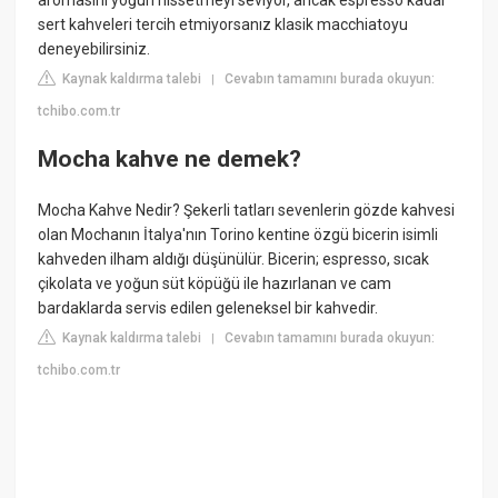
sert kahveleri tercih etmiyorsanız klasik macchiatoyu
deneyebilirsiniz.
Kaynak kaldırma talebi
Cevabın tamamını burada okuyun:
|
tchibo.com.tr
Mocha kahve ne demek?
Mocha Kahve Nedir? Şekerli tatları sevenlerin gözde kahvesi
olan Mochanın İtalya'nın Torino kentine özgü bicerin isimli
kahveden ilham aldığı düşünülür. Bicerin; espresso, sıcak
çikolata ve yoğun süt köpüğü ile hazırlanan ve cam
bardaklarda servis edilen geleneksel bir kahvedir.
Kaynak kaldırma talebi
Cevabın tamamını burada okuyun:
|
tchibo.com.tr