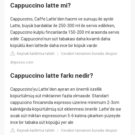
Cappuccino latte mi?
Cappuccino, Caffe Latte'den hacmi ve sunuşu ile ayrılır.
Latte, büyük bardaklar ile 250-300 ml ile servis edilirken,
Cappuccino kulplu fincanlarda 150-200 ml arasında servis
edilir. Cappuccino'nun süt tabakası daha kıvamlı daha
köpüklü iken lattede daha ince bir köpük vardır.
Kaynak kaldırma talebi
Cevabın tamamını burada okuyun:
|
dripesso.com
Cappuccino latte farkı nedir?
Cappuccino'yu Latte'den ayıran en önemli özellik
köpürtülmüş süt miktarının fazla olmasıdır. Standart
cappuccino fincanında espresso üzerine minimum 2-3cm
kalınlığında köpürtülmüş süt eklenmesi önerilir. Latte'de ise
sıcak süt miktarı espressonun 5-6 katına çıkarken yüzeyde
ince bir tabaka süt köpüğü yer alır.
Kaynak kaldırma talebi
Cevabın tamamını burada okuyun:
|