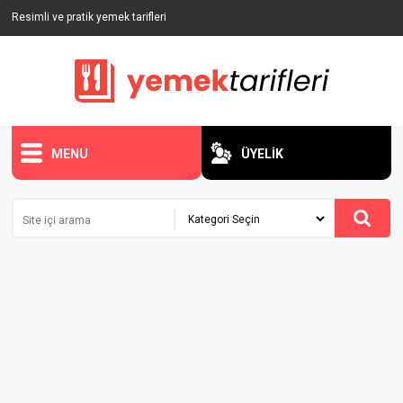
Resimli ve pratik yemek tarifleri
MENU
ÜYELİK