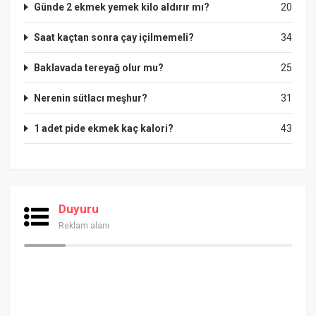
Günde 2 ekmek yemek kilo aldırır mı?
20
Saat kaçtan sonra çay içilmemeli?
34
Baklavada tereyağ olur mu?
25
Nerenin sütlacı meşhur?
31
1 adet pide ekmek kaç kalori?
43
Duyuru
Reklam alanı