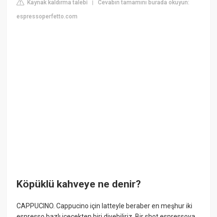
Kaynak kaldırma talebi
Cevabın tamamını burada okuyun:
|
espressoperfetto.com
Köpüklü kahveye ne denir?
CAPPUCINO. Cappucino için latteyle beraber en meşhur iki
espresso bazlı içecekten biri diyebiliriz. Bir shot espressoya