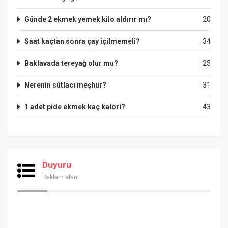
Günde 2 ekmek yemek kilo aldırır mı?
20
Saat kaçtan sonra çay içilmemeli?
34
Baklavada tereyağ olur mu?
25
Nerenin sütlacı meşhur?
31
1 adet pide ekmek kaç kalori?
43
Duyuru
Reklam alanı