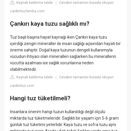
Kaynak kaldırma talebi
Cevabın tamamını burada okuyun:
|
cankirituzlamba.com
Çankırı kaya tuzu sağlıklı mı?
Tuz başlı başına hayat kaynağı iken Çankırı kaya tuzu
içerdiği zengin mineraller ile insan sağlığı açısından hayati bir
öneme sahiptir. Doğal kaya tuzunun dengeli kullanımıyla
vücudun ihtiyacı olan mineralleri sağlarken bu minerallerin
vücutta azalması ise sağlık sorunlarına neden
olabilmektedir.
Kaynak kaldırma talebi
Cevabın tamamını burada okuyun:
|
cankirituz.com
Hangi tuz tüketilmeli?
İnsanlara önerim hangi tuzun kullanıldığı değil ölçülü
miktarda tuz tüketmeleridir. Sağlıklı bir yaşam için 5-6 gram
günlük tuz tüketimi yeterlidir. Kaya tuzu ve sofra tuzu aynı
miktarda tuz içerir. Arada ufak tefek farklar vardır ama tuz