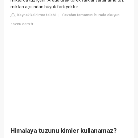
miktarı açısından büyük fark yoktur.
Kaynak kaldırma talebi
Cevabın tamamını burada okuyun:
|
sozcu.com.tr
Himalaya tuzunu kimler kullanamaz?