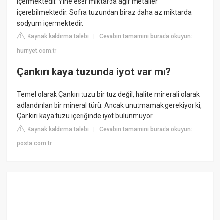
içermektedir. Yine eser miktarda ağır metaller
içerebilmektedir. Sofra tuzundan biraz daha az miktarda
sodyum içermektedir.
Kaynak kaldırma talebi
Cevabın tamamını burada okuyun:
|
hurriyet.com.tr
Çankırı kaya tuzunda iyot var mı?
Temel olarak Çankırı tuzu bir tuz değil, halite minerali olarak
adlandırılan bir mineral türü. Ancak unutmamak gerekiyor ki,
Çankırı kaya tuzu içeriğinde iyot bulunmuyor.
Kaynak kaldırma talebi
Cevabın tamamını burada okuyun:
|
posta.com.tr