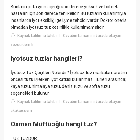
Bunların potasyum içeriği son derece yüksek ve böbrek
hastaları için son derece tehlikelidir. Bu tuzların kullanımıyla
insanlarda iyot eksikliği gelişme tehdidi vardır. Doktor önerisi
olmadan iyotsuz tuz kesinlikle kullanılmamalıdır.
Kaynak kaldırma talebi
Cevabın tamamını burada okuyun:
|
sozcu.com.tr
Iyotsuz tuzlar hangileri?
İyotsuz Tuz Çeşitleri Nelerdir? İyotsuz tuz markaları, üretim
öncesi tuzu işlerken iyot katkısı kullanmaz. Türleri arasında;
kaya tuzu, himalaya tuzu, deniz tuzu ve sofra tuzu
seçenekleri bulunur.
Kaynak kaldırma talebi
Cevabın tamamını burada okuyun:
|
akakce.com
Osman Müftüoğlu hangi tuz?
TUZ TUZDUR