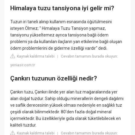
Himalaya tuzu tansiyona iyi gelir mi?
Tuzun iri taneli alınıp kullanım esnasında öğütülmesini
isteyen Ölmez; " Himalaya Tuzu Tansiyon yapmaz,
tansiyonu yükseltemez ayrıca tansiyona bağlı ödem
problemi ya da kullanılan ilaçların yan etkilerine bağlı oluşan
ödem problemlerini de giderme özelliği vardır" dedi.
Kaynak kaldırma talebi
Cevabın tamamını burada okuyun:
|
yeniasir.com.tr
Çankırı tuzunun özelliği nedir?
Çankırı tuzu, Çankırı ilinde yer alan tuz mağaralarında yer
alan doğal tuzdur. Sahip olduğu minerallerin dengeli dağılımı
ve saflık derecesinin yüksek olması nedeniyle en sağlıklı tuz
çeşidi olarak bilinmektedir. 80'den fazla doğal mineral
içermektedir. Bu özellikleriyle gıda olarak tüketilebilecek en
kaliteli tuzdur.
Kaynak kaldırma talebi
Cevabın tamamını burada okuyun:
|