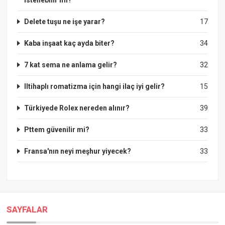
Delete tuşu ne işe yarar?
17
Kaba inşaat kaç ayda biter?
34
7 kat sema ne anlama gelir?
32
Iltihaplı romatizma için hangi ilaç iyi gelir?
15
Türkiyede Rolex nereden alınır?
39
Pttem güvenilir mi?
33
Fransa'nın neyi meşhur yiyecek?
33
SAYFALAR