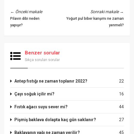
←
Önceki makale
Sonraki makale
→
Pilavın dibi neden
Yoğurt pul biber karışımı ne zaman
yapışır?
yenmeli?
Benzer sorular
Sıkça sorulan sorular
Antep fıstığı ne zaman toplanır 2022?
22
Çayı soğuk içilir mi?
16
Fıstık ağacı suyu sever mi?
44
Pişmiş baklava dolapta kaç gün saklanır?
27
Baklavanın yağı ne zaman verilir?
45