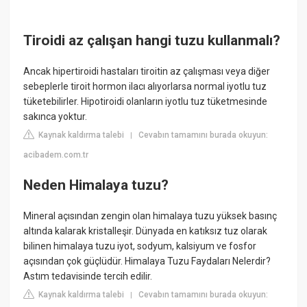
Tiroidi az çalışan hangi tuzu kullanmalı?
Ancak hipertiroidi hastaları tiroitin az çalışması veya diğer
sebeplerle tiroit hormon ilacı alıyorlarsa normal iyotlu tuz
tüketebilirler. Hipotiroidi olanların iyotlu tuz tüketmesinde
sakınca yoktur.
Kaynak kaldırma talebi
Cevabın tamamını burada okuyun:
|
acibadem.com.tr
Neden Himalaya tuzu?
Mineral açısından zengin olan himalaya tuzu yüksek basınç
altında kalarak kristalleşir. Dünyada en katıksız tuz olarak
bilinen himalaya tuzu iyot, sodyum, kalsiyum ve fosfor
açısından çok güçlüdür. Himalaya Tuzu Faydaları Nelerdir?
Astım tedavisinde tercih edilir.
Kaynak kaldırma talebi
Cevabın tamamını burada okuyun:
|