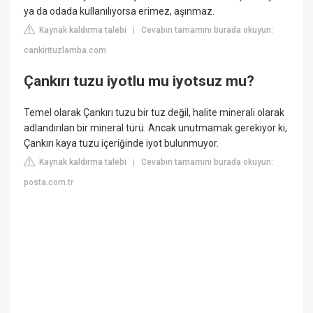
ya da odada kullanılıyorsa erimez, aşınmaz.
Kaynak kaldırma talebi
Cevabın tamamını burada okuyun:
|
cankirituzlamba.com
Çankırı tuzu iyotlu mu iyotsuz mu?
Temel olarak Çankırı tuzu bir tuz değil, halite minerali olarak
adlandırılan bir mineral türü. Ancak unutmamak gerekiyor ki,
Çankırı kaya tuzu içeriğinde iyot bulunmuyor.
Kaynak kaldırma talebi
Cevabın tamamını burada okuyun:
|
posta.com.tr