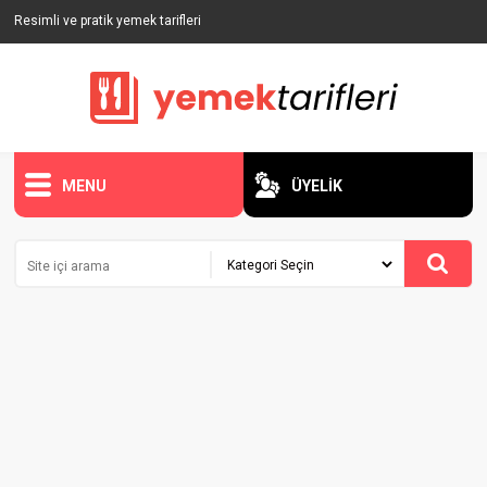
Resimli ve pratik yemek tarifleri
MENU
ÜYELİK