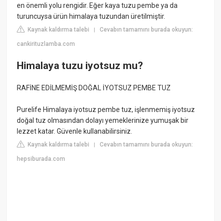
en önemli yolu rengidir. Eğer kaya tuzu pembe ya da
turuncuysa ürün himalaya tuzundan üretilmiştir.
Kaynak kaldırma talebi
Cevabın tamamını burada okuyun:
|
cankirituzlamba.com
Himalaya tuzu iyotsuz mu?
RAFİNE EDİLMEMİŞ DOĞAL İYOTSUZ PEMBE TUZ
Purelife Himalaya iyotsuz pembe tuz, işlenmemiş iyotsuz
doğal tuz olmasından dolayı yemeklerinize yumuşak bir
lezzet katar. Güvenle kullanabilirsiniz.
Kaynak kaldırma talebi
Cevabın tamamını burada okuyun:
|
hepsiburada.com