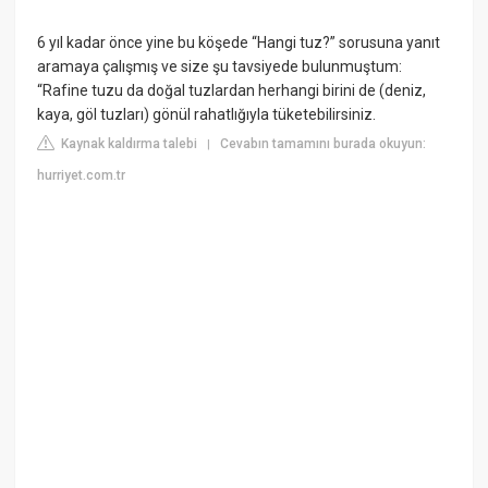
6 yıl kadar önce yine bu köşede “Hangi tuz?” sorusuna yanıt
aramaya çalışmış ve size şu tavsiyede bulunmuştum:
“Rafine tuzu da doğal tuzlardan herhangi birini de (deniz,
kaya, göl tuzları) gönül rahatlığıyla tüketebilirsiniz.
Kaynak kaldırma talebi
Cevabın tamamını burada okuyun:
|
hurriyet.com.tr