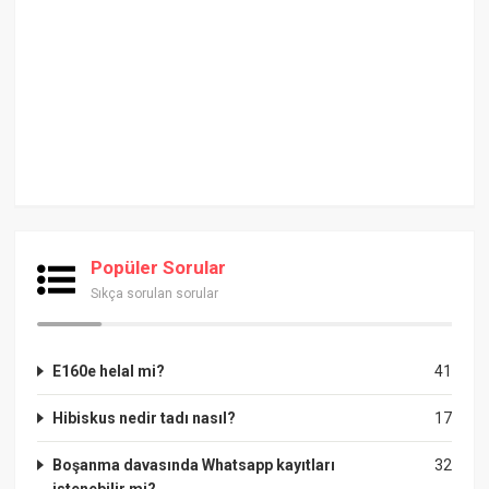
Popüler Sorular
Sıkça sorulan sorular
E160e helal mi?
41
Hibiskus nedir tadı nasıl?
17
Boşanma davasında Whatsapp kayıtları
32
istenebilir mi?