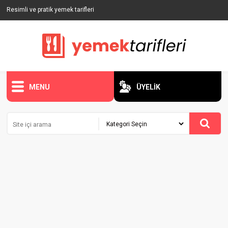
Resimli ve pratik yemek tarifleri
MENU
ÜYELİK