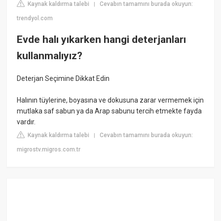
Kaynak kaldırma talebi
Cevabın tamamını burada okuyun:
|
trendyol.com
Evde halı yıkarken hangi deterjanları
kullanmalıyız?
Deterjan Seçimine Dikkat Edin
Halının tüylerine, boyasına ve dokusuna zarar vermemek için
mutlaka saf sabun ya da Arap sabunu tercih etmekte fayda
vardır.
Kaynak kaldırma talebi
Cevabın tamamını burada okuyun:
|
migrostv.migros.com.tr