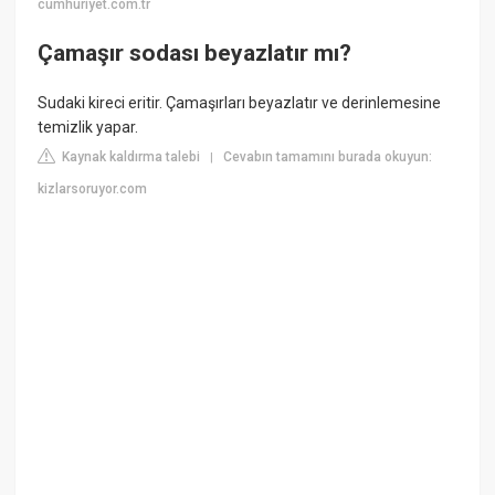
cumhuriyet.com.tr
Çamaşır sodası beyazlatır mı?
Sudaki kireci eritir. Çamaşırları beyazlatır ve derinlemesine
temizlik yapar.
Kaynak kaldırma talebi
Cevabın tamamını burada okuyun:
|
kizlarsoruyor.com