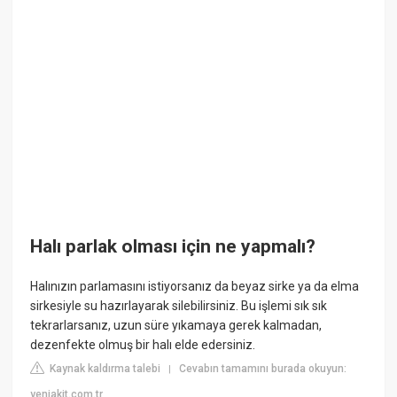
Halı parlak olması için ne yapmalı?
Halınızın parlamasını istiyorsanız da beyaz sirke ya da elma
sirkesiyle su hazırlayarak silebilirsiniz. Bu işlemi sık sık
tekrarlarsanız, uzun süre yıkamaya gerek kalmadan,
dezenfekte olmuş bir halı elde edersiniz.
Kaynak kaldırma talebi
Cevabın tamamını burada okuyun:
|
yeniakit.com.tr