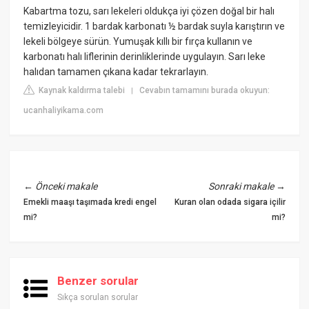
Kabartma tozu, sarı lekeleri oldukça iyi çözen doğal bir halı
temizleyicidir. 1 bardak karbonatı ½ bardak suyla karıştırın ve
lekeli bölgeye sürün. Yumuşak kıllı bir fırça kullanın ve
karbonatı halı liflerinin derinliklerinde uygulayın. Sarı leke
halıdan tamamen çıkana kadar tekrarlayın.
Kaynak kaldırma talebi
Cevabın tamamını burada okuyun:
|
ucanhaliyikama.com
←
Önceki makale
Sonraki makale
→
Emekli maaşı taşımada kredi engel
Kuran olan odada sigara içilir
mi?
mi?
Benzer sorular
Sıkça sorulan sorular