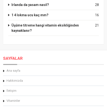
Irlanda da yasam nasil?
28
1 4 lokma ucu kaç mm?
16
Üşüme titreme hangi vitamin eksikliğinden
21
kaynaklanır?
SAYFALAR
Ana sayfa
Hakkimizda
İletişim
Vitaminler