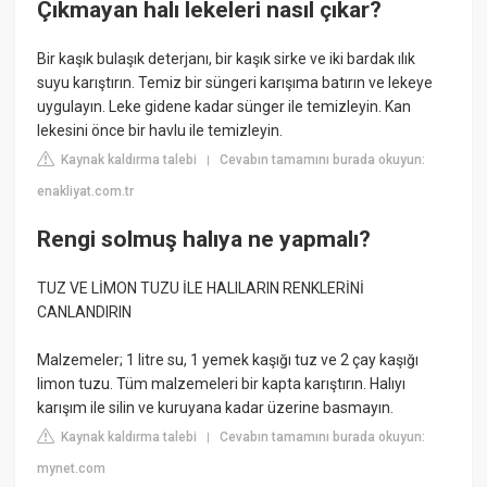
Çıkmayan halı lekeleri nasıl çıkar?
Bir kaşık bulaşık deterjanı, bir kaşık sirke ve iki bardak ılık
suyu karıştırın. Temiz bir süngeri karışıma batırın ve lekeye
uygulayın. Leke gidene kadar sünger ile temizleyin. Kan
lekesini önce bir havlu ile temizleyin.
Kaynak kaldırma talebi
Cevabın tamamını burada okuyun:
|
enakliyat.com.tr
Rengi solmuş halıya ne yapmalı?
TUZ VE LİMON TUZU İLE HALILARIN RENKLERİNİ
CANLANDIRIN
Malzemeler; 1 litre su, 1 yemek kaşığı tuz ve 2 çay kaşığı
limon tuzu. Tüm malzemeleri bir kapta karıştırın. Halıyı
karışım ile silin ve kuruyana kadar üzerine basmayın.
Kaynak kaldırma talebi
Cevabın tamamını burada okuyun:
|
mynet.com