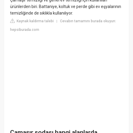
ürünlerden biri. Battaniye, koltuk ve perde gibi ev eşyalarının
temizliğinde de sıklıkla kullanılıyor.
Kaynak kaldırma talebi
Cevabın tamamını burada okuyun:
|
hepsiburada.com
Çamaşır sodası hangi alanlarda