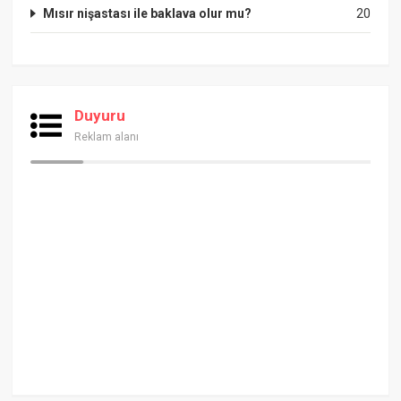
Mısır nişastası ile baklava olur mu?
20
Duyuru
Reklam alanı