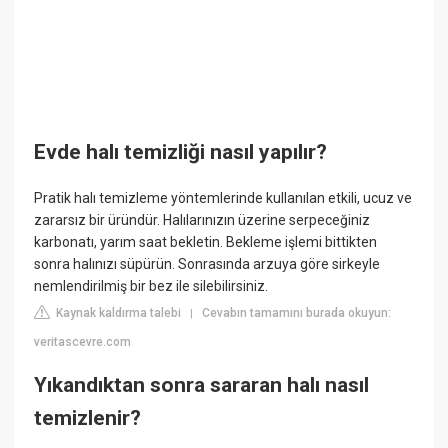
Evde halı temizliği nasıl yapılır?
Pratik halı temizleme yöntemlerinde kullanılan etkili, ucuz ve
zararsız bir üründür. Halılarınızın üzerine serpeceğiniz
karbonatı, yarım saat bekletin. Bekleme işlemi bittikten
sonra halınızı süpürün. Sonrasında arzuya göre sirkeyle
nemlendirilmiş bir bez ile silebilirsiniz.
Kaynak kaldırma talebi
Cevabın tamamını burada okuyun:
|
veritascevre.com
Yıkandıktan sonra sararan halı nasıl
temizlenir?