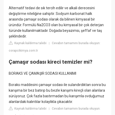
Alternatif tedavi de sık tercih edilir ve alkali derecesini
değiştirme niteliğine sahiptir. Sodyum karbonat halk
arasında çamaşır sodası olarak da bilinen kimyasal bir
üründür. Formülü Na2CO3 olan bu kimyasal bir çok deterjan
türünde kullanılmaktadır. Doğada beyazımsı, şeffaf ve taş
şeklindedir.
Kaynak kaldırma talebi
Cevabın tamamını burada okuyun:
|
corapcikimya.com.tr
Çamaşır sodası kireci temizler mi?
BORAKS VE ÇAMAŞIR SODASI KULLANIMI
Boraks maddesini çamaşır sodası ile sulandırdıktan sonra bu
karışıma bir bez batırıp bu bezle karışımı kireçli olan alanlara
sürüyoruz. Çok fazla bastırmadan bu karışımla ovduğumuz
alanlardaki kalıntılar kolaylıkla çıkacaktır.
Kaynak kaldırma talebi
Cevabın tamamını burada okuyun:
|