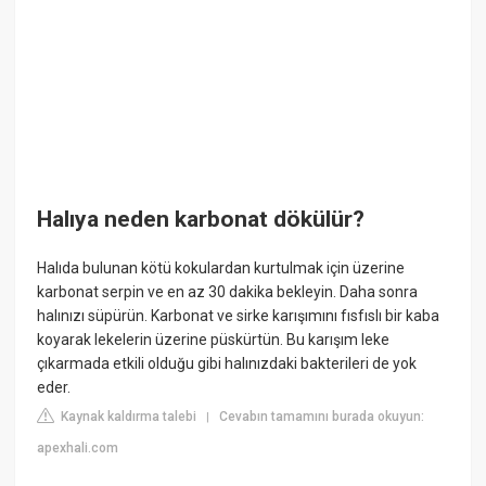
Halıya neden karbonat dökülür?
Halıda bulunan kötü kokulardan kurtulmak için üzerine
karbonat serpin ve en az 30 dakika bekleyin. Daha sonra
halınızı süpürün. Karbonat ve sirke karışımını fısfıslı bir kaba
koyarak lekelerin üzerine püskürtün. Bu karışım leke
çıkarmada etkili olduğu gibi halınızdaki bakterileri de yok
eder.
Kaynak kaldırma talebi
Cevabın tamamını burada okuyun:
|
apexhali.com