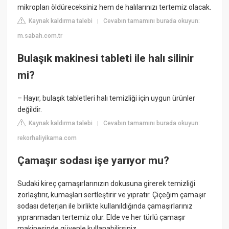
mikropları öldüreceksiniz hem de halılarınızı tertemiz olacak.
Kaynak kaldırma talebi
Cevabın tamamını burada okuyun:
|
m.sabah.com.tr
Bulaşık makinesi tableti ile halı silinir
mi?
– Hayır, bulaşık tabletleri halı temizliği için uygun ürünler
değildir.
Kaynak kaldırma talebi
Cevabın tamamını burada okuyun:
|
rekorhaliyikama.com
Çamaşır sodası işe yarıyor mu?
Sudaki kireç çamaşırlarınızın dokusuna girerek temizliği
zorlaştırır, kumaşları sertleştirir ve yıpratır. Çiçeğim çamaşır
sodası deterjan ile birlikte kullanıldığında çamaşırlarınız
yıpranmadan tertemiz olur. Elde ve her türlü çamaşır
makinesinde güvenle kullanabilirsiniz.