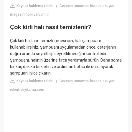
Kaynak kaldırma talebi
Cevabın tamamını burada okuyun:
|
magazinmobilya.com.tr
Çok kirli halı nasıl temizlenir?
Çok kirli halıların temizlenmesi için, halı şampuanı
kullanabilirsiniz. Şampuanı uygulamadan önce, deterjanın
doğru oranda seyreltilip seyreltilmediğini kontrol edin.
Şampuanı, halının üzerine fırça yardımıyla sürün. Daha sonra
bir kaç dakika bekletin ve ardından bol su ile durulayarak
şampuanı iyice çıkarın.
Kaynak kaldırma talebi
Cevabın tamamını burada okuyun:
|
rekorhaliyikama.com