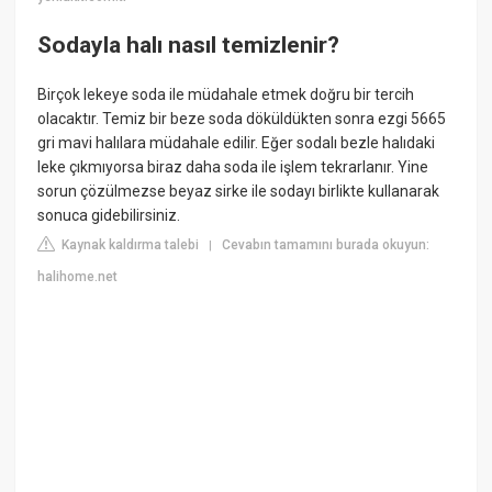
Sodayla halı nasıl temizlenir?
Birçok lekeye soda ile müdahale etmek doğru bir tercih
olacaktır. Temiz bir beze soda döküldükten sonra ezgi 5665
gri mavi halılara müdahale edilir. Eğer sodalı bezle halıdaki
leke çıkmıyorsa biraz daha soda ile işlem tekrarlanır. Yine
sorun çözülmezse beyaz sirke ile sodayı birlikte kullanarak
sonuca gidebilirsiniz.
Kaynak kaldırma talebi
Cevabın tamamını burada okuyun:
|
halihome.net