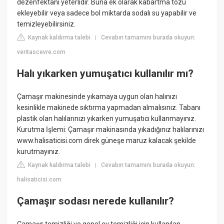
dezenfektanı yeterlidir. Buna ek olarak kabartma tozu
ekleyebilir veya sadece bol miktarda sodalı su yapabilir ve
temizleyebilirsiniz.
Kaynak kaldırma talebi
Cevabın tamamını burada okuyun:
|
veritascevre.com
Halı yıkarken yumuşatıcı kullanılır mı?
Çamaşır makinesinde yıkamaya uygun olan halınızı
kesinlikle makinede sıktırma yapmadan almalısınız. Tabanı
plastik olan halılarınızı yıkarken yumuşatıcı kullanmayınız.
Kurutma İşlemi: Çamaşır makinasında yıkadığınız halılarınızı
www.halisaticisi.com direk güneşe maruz kalacak şekilde
kurutmayınız.
Kaynak kaldırma talebi
Cevabın tamamını burada okuyun:
|
halisaticisi.com
Çamaşır sodası nerede kullanılır?
Çamaşır temizliği ve genel ev temizliği için kullanılan