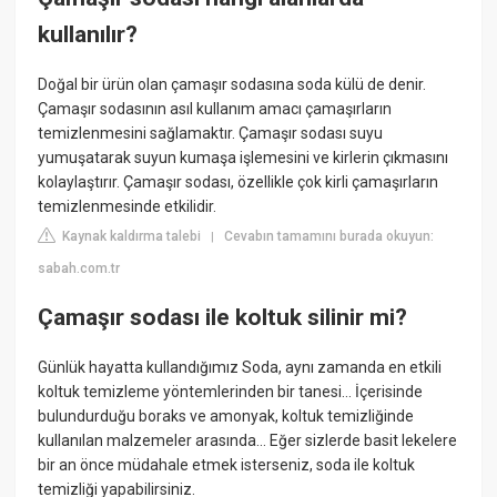
kullanılır?
Doğal bir ürün olan çamaşır sodasına soda külü de denir.
Çamaşır sodasının asıl kullanım amacı çamaşırların
temizlenmesini sağlamaktır. Çamaşır sodası suyu
yumuşatarak suyun kumaşa işlemesini ve kirlerin çıkmasını
kolaylaştırır. Çamaşır sodası, özellikle çok kirli çamaşırların
temizlenmesinde etkilidir.
Kaynak kaldırma talebi
Cevabın tamamını burada okuyun:
|
sabah.com.tr
Çamaşır sodası ile koltuk silinir mi?
Günlük hayatta kullandığımız Soda, aynı zamanda en etkili
koltuk temizleme yöntemlerinden bir tanesi… İçerisinde
bulundurduğu boraks ve amonyak, koltuk temizliğinde
kullanılan malzemeler arasında… Eğer sizlerde basit lekelere
bir an önce müdahale etmek isterseniz, soda ile koltuk
temizliği yapabilirsiniz.