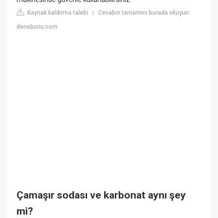
Kaynak kaldırma talebi
Cevabın tamamını burada okuyun:
|
denebunu.com
Çamaşır sodası ve karbonat aynı şey
mi?