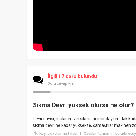
İlgili 17 soru bulundu
Soru cevap kısmı
Sıkma Devri yüksek olursa ne olur?
Devir sayısı, makinenizin sıkma adımındayken dakikada
sıkma devri ne kadar yüksekse, çamaşırlar makinenizde
Kaynak kaldırma talebi
Cevabın tamamını burada oku
|