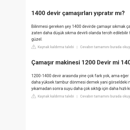
1400 devir çamaşırları yıpratır mı?
Bilinmesi gereken şey 1400 devirde çamaşır sıkmak çam
zaten daha düşük sıkma devirli olanda tercih edilebili
güzel.
Kaynak kaldırma talebi
Cevabın tamamını burada oku
|
Çamaşır makinesi 1200 Devir mi 140
1200-1400 devir arasında yine çok fark yok, ama eğer 8
daha yüksek tambur dönmesi demek yani görseldeki ma
yıkamadan sonra suyu daha çok sıktığı için daha hızlı k
Kaynak kaldırma talebi
Cevabın tamamını burada okuy
|