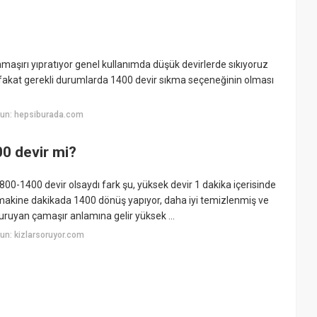
aşırı yıpratıyor genel kullanımda düşük devirlerde sıkıyoruz
r fakat gerekli durumlarda 1400 devir sıkma seçeneğinin olması
yun: hepsiburada.com
0 devir mi?
00-1400 devir olsaydı fark şu, yüksek devir 1 dakika içerisinde
kine dakikada 1400 dönüş yapıyor, daha iyi temizlenmiş ve
uruyan çamaşır anlamına gelir yüksek ...
un: kizlarsoruyor.com