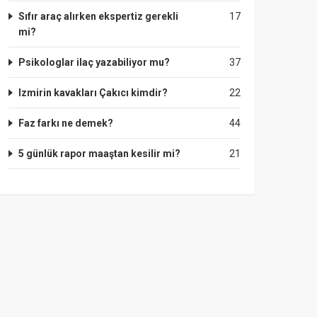
Sıfır araç alırken ekspertiz gerekli
17
mi?
Psikologlar ilaç yazabiliyor mu?
37
Izmirin kavakları Çakıcı kimdir?
22
Faz farkı ne demek?
44
5 günlük rapor maaştan kesilir mi?
21