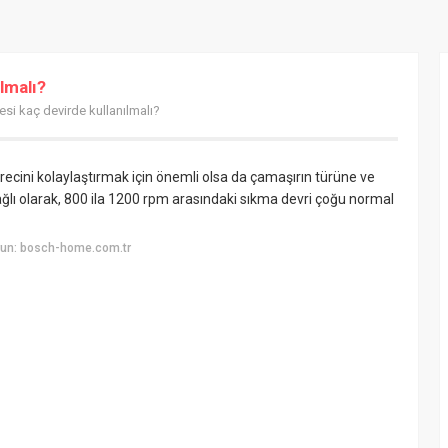
lmalı?
si kaç devirde kullanılmalı?
cini kolaylaştırmak için önemli olsa da çamaşırın türüne ve
ağlı olarak, 800 ila 1200 rpm arasındaki sıkma devri çoğu normal
yun: bosch-home.com.tr