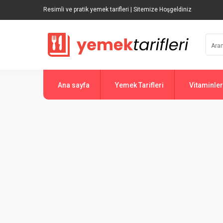
Resimli ve pratik yemek tarifleri | Sitemize Hoşgeldiniz
Ana sayfa
Yemek Tarifleri
Vitaminler