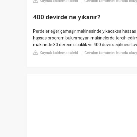
Kaynak kaldırma talebi
Cevabın tamamını burada oku
|
400 devirde ne yıkanır?
Perdeler eğer çamaşır makinesinde yıkacaksa hassas p
hassas program bulunmayan makinelerde tercih edilme
makinede 30 derece sıcaklık ve 400 devir seçilmesi tavs
Kaynak kaldırma talebi
Cevabın tamamını burada okuy
|