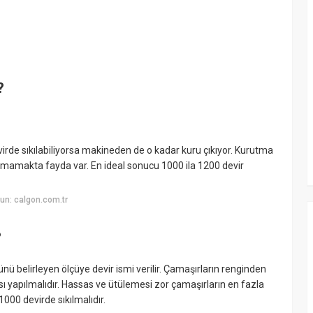
?
virde sıkılabiliyorsa makineden de o kadar kuru çıkıyor. Kurutma
mamakta fayda var. En ideal sonucu 1000 ila 1200 devir
un: calgon.com.tr
?
ü belirleyen ölçüye devir ismi verilir. Çamaşırların renginden
yapılmalıdır. Hassas ve ütülemesi zor çamaşırların en fazla
000 devirde sıkılmalıdır.