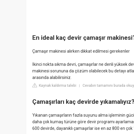
En ideal kaç devir çamaşır makinesi
Çamaşır makinesi alırken dikkat edilmesi gerekenler
İkinci nokta sıkma devri, çamaşırlar ne denli yüksek de
makinesi sorununa da çözüm olabilecek bu detayı atla
arasında alabilirsiniz.
Kaynak kaldırma talebi
Cevabın tamamını burada okuy
|
Çamaşırları kaç devirde yıkamalıyız
Yıkanan çamaşırların fazla suyunu alma işleminin gücün
daha çok kumaş türüne göre devir programı ayarlaması 
600 devirde, dayanıklı çamaşırlar ise en az 800 en çok 1