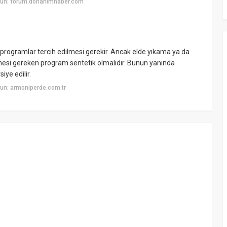
yun: forum.donanimhaber.com
rogramlar tercih edilmesi gerekir. Ancak elde yıkama ya da
si gereken program sentetik olmalıdır. Bunun yanında
iye edilir.
un: armoniperde.com.tr