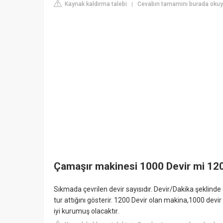
Kaynak kaldırma talebi
Cevabın tamamını burada okuy
|
Çamaşır makinesi 1000 Devir mi 120
Sıkmada çevrilen devir sayısıdır. Devir/Dakika şeklin
tur attığını gösterir. 1200 Devir olan makina,1000 dev
iyi kurumuş olacaktır.