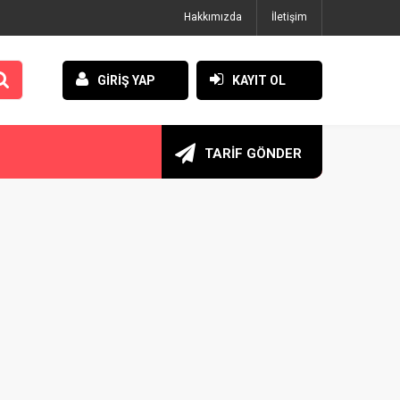
Hakkımızda
İletişim
GİRİŞ YAP
KAYIT OL
TARİF GÖNDER