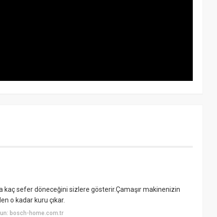
 kaç sefer döneceğini sizlere gösterir.Çamaşır makinenizin
n o kadar kuru çıkar.
yun: bosch-home.com.tr