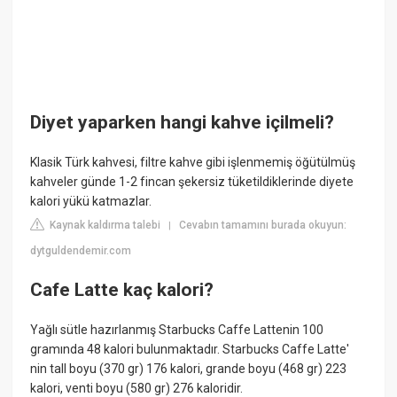
Diyet yaparken hangi kahve içilmeli?
Klasik Türk kahvesi, filtre kahve gibi işlenmemiş öğütülmüş
kahveler günde 1-2 fincan şekersiz tüketildiklerinde diyete
kalori yükü katmazlar.
Kaynak kaldırma talebi
Cevabın tamamını burada okuyun:
|
dytguldendemir.com
Cafe Latte kaç kalori?
Yağlı sütle hazırlanmış Starbucks Caffe Lattenin 100
gramında 48 kalori bulunmaktadır. Starbucks Caffe Latte'
nin tall boyu (370 gr) 176 kalori, grande boyu (468 gr) 223
kalori, venti boyu (580 gr) 276 kaloridir.