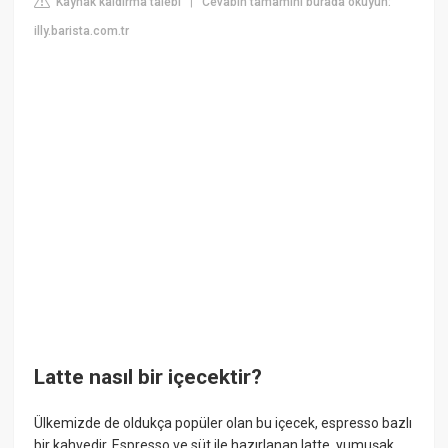
Kaynak kaldırma talebi
Cevabın tamamını burada okuyun:
|
illy.barista.com.tr
Latte nasıl bir içecektir?
Ülkemizde de oldukça popüler olan bu içecek, espresso bazlı
bir kahvedir. Espresso ve süt ile hazırlanan latte, yumuşak