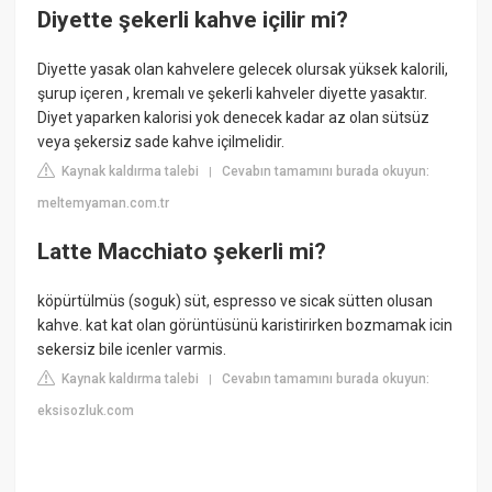
Diyette şekerli kahve içilir mi?
Diyette yasak olan kahvelere gelecek olursak yüksek kalorili,
şurup içeren , kremalı ve şekerli kahveler diyette yasaktır.
Diyet yaparken kalorisi yok denecek kadar az olan sütsüz
veya şekersiz sade kahve içilmelidir.
Kaynak kaldırma talebi
Cevabın tamamını burada okuyun:
|
meltemyaman.com.tr
Latte Macchiato şekerli mi?
köpürtülmüs (soguk) süt, espresso ve sicak sütten olusan
kahve. kat kat olan görüntüsünü karistirirken bozmamak icin
sekersiz bile icenler varmis.
Kaynak kaldırma talebi
Cevabın tamamını burada okuyun:
|
eksisozluk.com