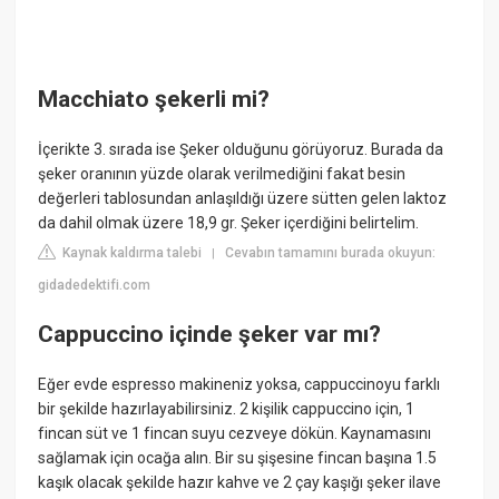
Macchiato şekerli mi?
İçerikte 3. sırada ise Şeker olduğunu görüyoruz. Burada da
şeker oranının yüzde olarak verilmediğini fakat besin
değerleri tablosundan anlaşıldığı üzere sütten gelen laktoz
da dahil olmak üzere 18,9 gr. Şeker içerdiğini belirtelim.
Kaynak kaldırma talebi
Cevabın tamamını burada okuyun:
|
gidadedektifi.com
Cappuccino içinde şeker var mı?
Eğer evde espresso makineniz yoksa, cappuccinoyu farklı
bir şekilde hazırlayabilirsiniz. 2 kişilik cappuccino için, 1
fincan süt ve 1 fincan suyu cezveye dökün. Kaynamasını
sağlamak için ocağa alın. Bir su şişesine fincan başına 1.5
kaşık olacak şekilde hazır kahve ve 2 çay kaşığı şeker ilave