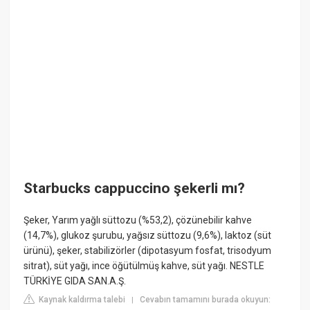
Starbucks cappuccino şekerli mı?
Şeker, Yarım yağlı süttozu (%53,2), çözünebilir kahve
(14,7%), glukoz şurubu, yağsız süttozu (9,6%), laktoz (süt
ürünü), şeker, stabilizörler (dipotasyum fosfat, trisodyum
sitrat), süt yağı, ince öğütülmüş kahve, süt yağı. NESTLE
TÜRKİYE GIDA SAN.A.Ş.
Kaynak kaldırma talebi
Cevabın tamamını burada okuyun:
|