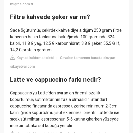
migros.com.tr
Filtre kahvede şeker var mı?
Sade öğütülmüş çekirdek kahve diye aldığım 250 gram filtre
kahvenin besin tablosuna baktığımda 100 gramında 324
kalori, 11,8 G yağ, 12,5 G karbonhidrat, 3,8 G şeker, 55,5 G lif,
14,2 G protein gördüm.
Kaynak kaldırma talebi
Cevabın tamamını burada okuyun:
|
sikayetvar.com
Latte ve cappuccino farkı nedir?
Cappuccino'yu Latte'den ayıran en önemli özellik
köpürtülmüş süt miktarının fazla olmasıdır. Standart
cappuccino fincanında espresso üzerine minimum 2-3cm
kalınlığında köpürtülmüş süt eklenmesi önerilir. Latte'de ise
sıcak süt miktarı espressonun 5-6 katına çıkarken yüzeyde
ince bir tabaka süt köpüğü yer alır.