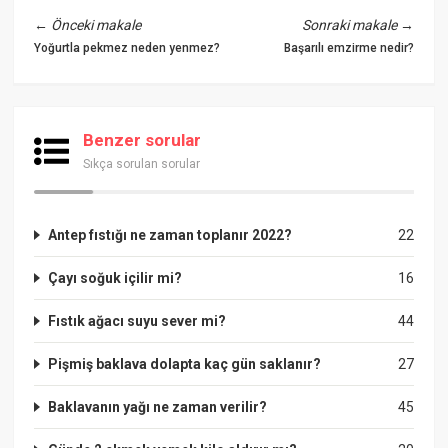
←
Önceki makale
Sonraki makale
→
Yoğurtla pekmez neden yenmez?
Başarılı emzirme nedir?
Benzer sorular
Sıkça sorulan sorular
Antep fıstığı ne zaman toplanır 2022?
22
Çayı soğuk içilir mi?
16
Fıstık ağacı suyu sever mi?
44
Pişmiş baklava dolapta kaç gün saklanır?
27
Baklavanın yağı ne zaman verilir?
45