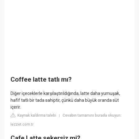
Coffee latte tatlı mı?
Diğer içeceklerle karşılaştırıldığında, latte daha yumuşak,
hafif tatlı bir tada sahiptir, çünkü daha büyük oranda süt
içerir.
Kaynak kaldırma talebi
Cevabın tamamını burada okuyun:
|
lezzet.com.tr
Cafe Latte şekersiz mi?