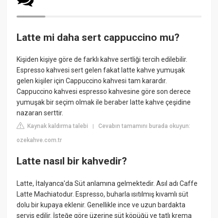
Latte mi daha sert cappuccino mu?
Kişiden kişiye göre de farklı kahve sertliği tercih edilebilir.
Espresso kahvesi sert gelen fakat latte kahve yumuşak
gelen kişiler için Cappuccino kahvesi tam karardır.
Cappuccino kahvesi espresso kahvesine göre son derece
yumuşak bir seçim olmak ile beraber latte kahve çeşidine
nazaran serttir.
Kaynak kaldırma talebi
Cevabın tamamını burada okuyun:
|
ozekahve.com.tr
Latte nasıl bir kahvedir?
Latte, İtalyanca'da Süt anlamına gelmektedir. Asıl adı Caffe
Latte Machiatodur. Espresso, buharla ısıtılmış kıvamlı süt
dolu bir kupaya eklenir. Genellikle ince ve uzun bardakta
servis edilir. İsteğe göre üzerine süt köpüğü ve tatlı krema