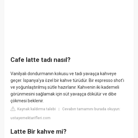
Cafe latte tadı nasıl?
Vanilyalı dondurmanın kokusu ve tadı yavaşça kahveye
geçer. İspanya'ya özel bir kahve türüdür. Bir espresso shot'ı
ve yoğunlaştırılmış sütle hazırlanır. Kahvenin iki kademeli
görünmesini sağlamak için süt yavaşça dökülür ve dibe
çökmesi beklenir.
Kaynak kaldırma talebi
Cevabın tamamını burada okuyun:
|
ustayemektarifleri.com
Latte Bir kahve mi?