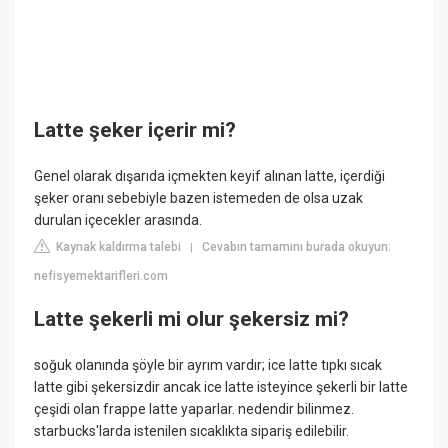
Latte şeker içerir mi?
Genel olarak dışarıda içmekten keyif alınan latte, içerdiği
şeker oranı sebebiyle bazen istemeden de olsa uzak
durulan içecekler arasında.
Kaynak kaldırma talebi
Cevabın tamamını burada okuyun:
|
nefisyemektarifleri.com
Latte şekerli mi olur şekersiz mi?
soğuk olanında şöyle bir ayrım vardır; ice latte tıpkı sıcak
latte gibi şekersizdir ancak ice latte isteyince şekerli bir latte
çeşidi olan frappe latte yaparlar. nedendir bilinmez.
starbucks'larda istenilen sıcaklıkta sipariş edilebilir.