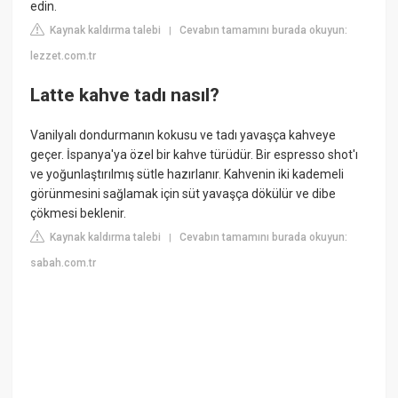
edin.
Kaynak kaldırma talebi
Cevabın tamamını burada okuyun:
|
lezzet.com.tr
Latte kahve tadı nasıl?
Vanilyalı dondurmanın kokusu ve tadı yavaşça kahveye
geçer. İspanya'ya özel bir kahve türüdür. Bir espresso shot'ı
ve yoğunlaştırılmış sütle hazırlanır. Kahvenin iki kademeli
görünmesini sağlamak için süt yavaşça dökülür ve dibe
çökmesi beklenir.
Kaynak kaldırma talebi
Cevabın tamamını burada okuyun:
|
sabah.com.tr