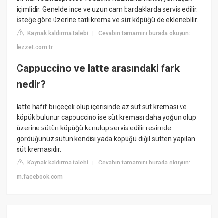
içimlidir. Genelde ince ve uzun cam bardaklarda servis edilir.
İsteğe göre üzerine tatlı krema ve süt köpüğü de eklenebilir.
Kaynak kaldırma talebi
Cevabın tamamını burada okuyun:
|
lezzet.com.tr
Cappuccino ve latte arasındaki fark
nedir?
latte hafif bi içeçek olup içerisinde az süt süt kreması ve
köpük bulunur cappuccino ise süt kreması daha yoğun olup
üzerine sütün köpüğü konulup servis edilir resimde
gördüğünüz sütün kendisi yada köpüğü diğil sütten yapılan
süt kremasıdır.
Kaynak kaldırma talebi
Cevabın tamamını burada okuyun:
|
m.facebook.com