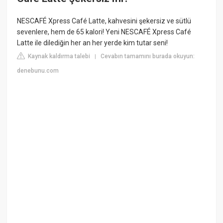
NESCAFÉ Xpress Café Latte, kahvesini şekersiz ve sütlü
sevenlere, hem de 65 kalori! Yeni NESCAFÉ Xpress Café
Latte ile dilediğin her an her yerde kim tutar seni!
Kaynak kaldırma talebi
Cevabın tamamını burada okuyun:
|
denebunu.com