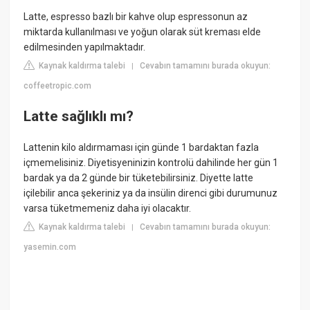
Latte, espresso bazlı bir kahve olup espressonun az
miktarda kullanılması ve yoğun olarak süt kreması elde
edilmesinden yapılmaktadır.
Kaynak kaldırma talebi
Cevabın tamamını burada okuyun:
|
coffeetropic.com
Latte sağlıklı mı?
Lattenin kilo aldırmaması için günde 1 bardaktan fazla
içmemelisiniz. Diyetisyeninizin kontrolü dahilinde her gün 1
bardak ya da 2 günde bir tüketebilirsiniz. Diyette latte
içilebilir anca şekeriniz ya da insülin direnci gibi durumunuz
varsa tüketmemeniz daha iyi olacaktır.
Kaynak kaldırma talebi
Cevabın tamamını burada okuyun:
|
yasemin.com