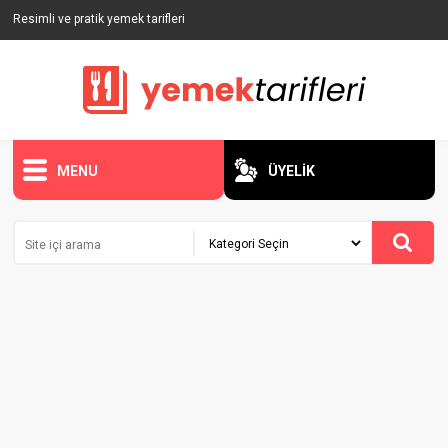
Resimli ve pratik yemek tarifleri
MENU
ÜYELİK