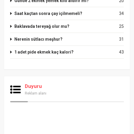
Günde 2 ekmek yemek kilo aldırır mı?
20
Saat kaçtan sonra çay içilmemeli?
34
Baklavada tereyağ olur mu?
25
Nerenin sütlacı meşhur?
31
1 adet pide ekmek kaç kalori?
43
Duyuru
Reklam alanı