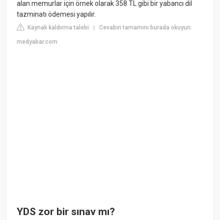
alan memurlar için örnek olarak 358 TL gibi bir yabancı dil
tazminatı ödemesi yapılır.
Kaynak kaldırma talebi
Cevabın tamamını burada okuyun:
|
medyabar.com
YDS zor bir sınav mı?