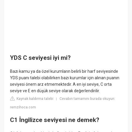
YDS C seviyesi iyi mi?
Bazı kamu ya da özel kurumların belirli bir harf seviyesinde
YDS puanı talebi olabilirken bazı kurumlar için alınan puanın
seviyesi önem arz etmemektedir. A en iyi seviye, C orta
seviye ve E en düşük seviye olarak değerlendirilir.
Kaynak kaldırma talebi
Cevabın tamamını burada okuyun:
|
remzihoca.com
C1 İngilizce seviyesi ne demek?