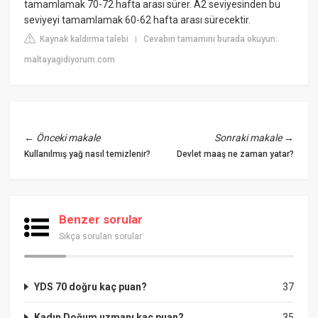
tamamlamak 70-72 hafta arası sürer. A2 seviyesinden bu
seviyeyi tamamlamak 60-62 hafta arası sürecektir.
Kaynak kaldırma talebi
Cevabın tamamını burada okuyun:
|
maltayagidiyorum.com
←
Önceki makale
Sonraki makale
→
Kullanılmış yağ nasıl temizlenir?
Devlet maaş ne zaman yatar?
Benzer sorular
Sıkça sorulan sorular
YDS 70 doğru kaç puan?
37
Kadın Doğum uzmanı kaç puan?
35