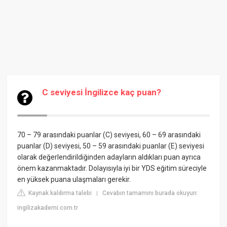
C seviyesi İngilizce kaç puan?
70 – 79 arasındaki puanlar (C) seviyesi, 60 – 69 arasındaki
puanlar (D) seviyesi, 50 – 59 arasındaki puanlar (E) seviyesi
olarak değerlendirildiğinden adayların aldıkları puan ayrıca
önem kazanmaktadır. Dolayısıyla iyi bir YDS eğitim süreciyle
en yüksek puana ulaşmaları gerekir.
Kaynak kaldırma talebi
Cevabın tamamını burada okuyun:
|
ingilizakademi.com.tr