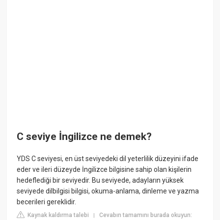
C seviye İngilizce ne demek?
YDS C seviyesi, en üst seviyedeki dil yeterlilik düzeyini ifade
eder ve ileri düzeyde İngilizce bilgisine sahip olan kişilerin
hedeflediği bir seviyedir. Bu seviyede, adayların yüksek
seviyede dilbilgisi bilgisi, okuma-anlama, dinleme ve yazma
becerileri gereklidir.
Kaynak kaldırma talebi
Cevabın tamamını burada okuyun:
|