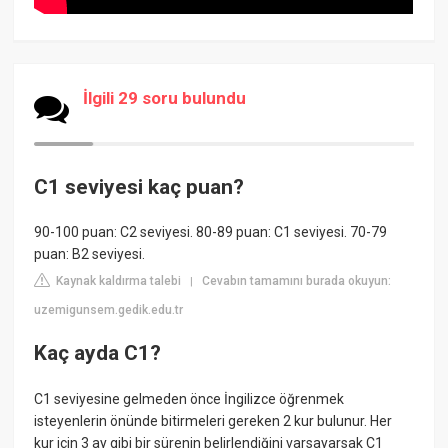
İlgili 29 soru bulundu
C1 seviyesi kaç puan?
90-100 puan: C2 seviyesi. 80-89 puan: C1 seviyesi. 70-79
puan: B2 seviyesi.
Kaynak kaldırma talebi
Cevabın tamamını burada okuyun:
|
uzemigunsem.gedik.edu.tr
Kaç ayda C1?
C1 seviyesine gelmeden önce İngilizce öğrenmek
isteyenlerin önünde bitirmeleri gereken 2 kur bulunur. Her
kur için 3 ay gibi bir sürenin belirlendiğini varsayarsak C1