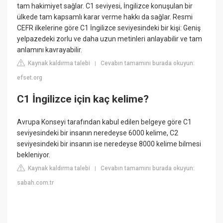
tam hakimiyet sağlar. C1 seviyesi, İngilizce konuşulan bir
ülkede tam kapsamlı karar verme hakkı da sağlar. Resmi
CEFR ilkelerine göre C1 İngilizce seviyesindeki bir kişi: Geniş
yelpazedeki zorlu ve daha uzun metinleri anlayabilir ve tam
anlamını kavrayabilir.
Kaynak kaldırma talebi
Cevabın tamamını burada okuyun:
|
efset.org
C1 İngilizce için kaç kelime?
Avrupa Konseyi tarafından kabul edilen belgeye göre C1
seviyesindeki bir insanın neredeyse 6000 kelime, C2
seviyesindeki bir insanın ise neredeyse 8000 kelime bilmesi
bekleniyor.
Kaynak kaldırma talebi
Cevabın tamamını burada okuyun:
|
sabah.com.tr