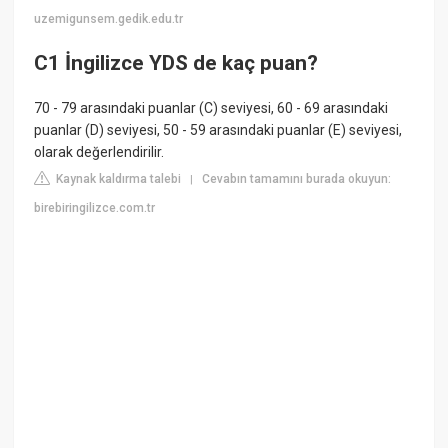
uzemigunsem.gedik.edu.tr
C1 İngilizce YDS de kaç puan?
70 - 79 arasındaki puanlar (C) seviyesi, 60 - 69 arasındaki
puanlar (D) seviyesi, 50 - 59 arasındaki puanlar (E) seviyesi,
olarak değerlendirilir.
Kaynak kaldırma talebi
Cevabın tamamını burada okuyun:
|
birebiringilizce.com.tr