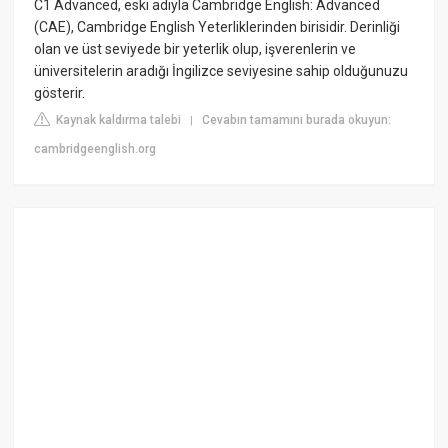
C1 Advanced, eski adıyla Cambridge English: Advanced
(CAE), Cambridge English Yeterliklerinden birisidir. Derinliği
olan ve üst seviyede bir yeterlik olup, işverenlerin ve
üniversitelerin aradığı İngilizce seviyesine sahip olduğunuzu
gösterir.
Kaynak kaldırma talebi
Cevabın tamamını burada okuyun:
|
cambridgeenglish.org