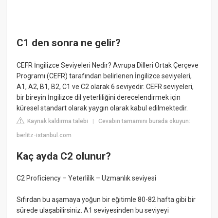
C1 den sonra ne gelir?
CEFR İngilizce Seviyeleri Nedir? Avrupa Dilleri Ortak Çerçeve
Programı (CEFR) tarafından belirlenen İngilizce seviyeleri,
A1, A2, B1, B2, C1 ve C2 olarak 6 seviyedir. CEFR seviyeleri,
bir bireyin İngilizce dil yeterliliğini derecelendirmek için
küresel standart olarak yaygın olarak kabul edilmektedir.
Kaynak kaldırma talebi
Cevabın tamamını burada okuyun:
|
berlitz-istanbul.com
Kaç ayda C2 olunur?
C2 Proficiency – Yeterlilik – Uzmanlık seviyesi
Sıfırdan bu aşamaya yoğun bir eğitimle 80-82 hafta gibi bir
sürede ulaşabilirsiniz. A1 seviyesinden bu seviyeyi