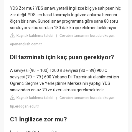
YDS Zor mu? YDS sınavı, yeterli İngilizce bilgiye sahipsen hiç
zor değil. YDS, en basit tanımıyla İngilizce anlama becerini
ölçen bir sınav. Güncel sınav programına göre sana 80 soru
soruluyor ve bu soruları 180 dakika çözebilmen bekleniyor.
Kaynak kaldırma talebi
Cevabın tamamını burada okuyun:
|
openenglish.com.tr
Dil tazminatı için kaç puan gerekiyor?
A seviyesi (90 – 100) 1200 B seviyesi (80 – 89) 900 C
seviyesi (70 – 79 ) 600 Yabancı Dil Tazminatı alabilmesi için
Öğrenci Seçme ve Yerleştirme Merkezinin yaptığı YDS
sınavından en az 70 ve üzeri alması gerekmektedir.
Kaynak kaldırma talebi
Cevabın tamamını burada okuyun:
|
tip.erdogan.edu.tr
C1 İngilizce zor mu?