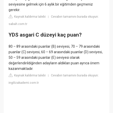
seviyesine gelmek için 6 aylık bir eğitimden geçmeniz
gerekir.
Kaynak kaldırma talebi
Cevabın tamamını burada okuyun:
|
sabah.com.tr
YDS asgari C düzeyi kaç puan?
80 – 89 arasındaki puanlar (B) seviyesi, 70 – 79 arasındaki
puanlar (C) seviyesi, 60 – 69 arasındaki puanlar (D) seviyesi,
50 – 59 arasındaki puanlar (E) seviyesi olarak
değerlendirildiğinden adayların aldıkları puan ayrıca önem
kazanmaktadır.
Kaynak kaldırma talebi
Cevabın tamamını burada okuyun:
|
ingilizakademi.com.tr