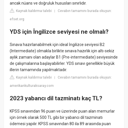
ancak nüans ve doğruluk hususları sınırlıdır.
Kaynak kaldırma talebi
Cevabın tamamını burada okuyun:
|
efset.org
YDS için İngilizce seviyesi ne olmalı?
Sınava hazırlanabilmek için ideal İngilizce seviyesi B2
(Intermediate) olmakla birlikte sınava hazırlık için altı-sekiz
aylık zamanı olan adaylar B1 (Pre-intermediate) seviyesinde
de çalışmalarına başlayabilirler. YDS sınavı genellikle büyük
illerin tamamında yapılmaktadır.
Kaynak kaldırma talebi
Cevabın tamamını burada okuyun:
|
amerikankulturaksaray.com
2023 yabancı dil tazminatı kaç TL?
KPSS sınavından 96 puan ve üzerinde puan alan memurlar
için örnek olarak 500 TL gibi bir yabancı dil tazminatı
ödemesi yapılır. KPSS sınavından 80 ila 89 arasında puan