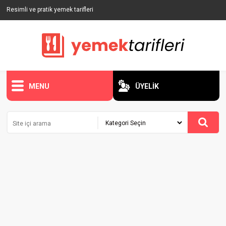
Resimli ve pratik yemek tarifleri
MENU
ÜYELİK