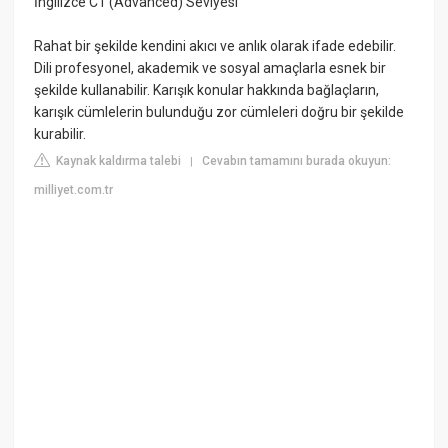
İngilizce C1 (Advanced) Seviyesi
Rahat bir şekilde kendini akıcı ve anlık olarak ifade edebilir.
Dili profesyonel, akademik ve sosyal amaçlarla esnek bir
şekilde kullanabilir. Karışık konular hakkında bağlaçların,
karışık cümlelerin bulunduğu zor cümleleri doğru bir şekilde
kurabilir.
Kaynak kaldırma talebi
Cevabın tamamını burada okuyun:
|
milliyet.com.tr