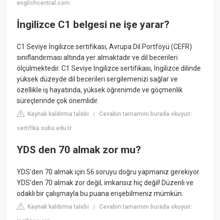
englishcentral.com
İngilizce C1 belgesi ne işe yarar?
C1 Seviye İngilizce sertifikası, Avrupa Dil Portföyü (CEFR)
sınıflandırması altında yer almaktadır ve dil becerileri
ölçülmektedir. C1 Seviye İngilizce sertifikası, İngilizce dilinde
yüksek düzeyde dil becerileri sergilemenizi sağlar ve
özellikle iş hayatında, yüksek öğrenimde ve göçmenlik
süreçlerinde çok önemlidir.
Kaynak kaldırma talebi
Cevabın tamamını burada okuyun:
|
sertifika.subu.edu.tr
YDS den 70 almak zor mu?
YDS'den 70 almak için 56 soruyu doğru yapmanız gerekiyor.
YDS'den 70 almak zor değil, imkansız hiç değil! Düzenli ve
odaklı bir çalışmayla bu puana erişebilmeniz mümkün.
Kaynak kaldırma talebi
Cevabın tamamını burada okuyun:
|