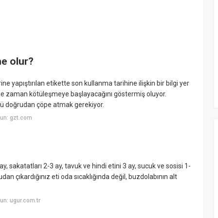
ne olur?
 yapıştırılan etikette son kullanma tarihine ilişkin bir bilgi yer
k ne zaman kötüleşmeye başlayacağını göstermiş oluyor.
ünü doğrudan çöpe atmak gerekiyor.
un: gzt.com
 sakatatları 2-3 ay, tavuk ve hindi etini 3 ay, sucuk ve sosisi 1-
dan çıkardığınız eti oda sıcaklığında değil, buzdolabının alt
n: ugur.com.tr