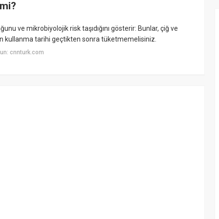
 mi?
nu ve mikrobiyolojik risk taşıdığını gösterir: Bunlar, çiğ ve
on kullanma tarihi geçtikten sonra tüketmemelisiniz.
un: cnnturk.com