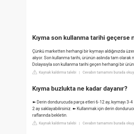
Kıyma son kullanma tarihi geçerse 
Çünkü marketten herhangi bir kıymayı aldığınızda üzerine
alıyor. Son kullanma tarihi, ürünün aslında tam olara
Dolayısıyla son kullanma tarihi geçen herhangi bir ür
Kaynak kaldırma talebi
Cevabın tamamını burada okuy
|
Kıyma buzlukta ne kadar dayanır?
➽ Derin dondurucuda parça etleri 6-12 ay, kıymayı 3-4 ay,
2 ay saklayabilirsiniz. ➽ Kullanmak için derin dondurucu
raflarında bekletin.
Kaynak kaldırma talebi
Cevabın tamamını burada okuyu
|