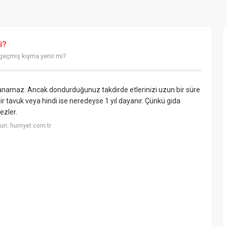
i?
 geçmiş kıyma yenir mi?
anamaz. Ancak dondurduğunuz takdirde etlerinizi uzun bir süre
ir tavuk veya hindi ise neredeyse 1 yıl dayanır. Çünkü gıda
ezler.
n: hurriyet.com.tr