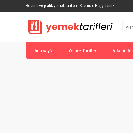
Resimli ve pratik yemek tarifleri | Sitemize Hoşgeldiniz
Ana sayfa
Yemek Tarifleri
Vitaminler