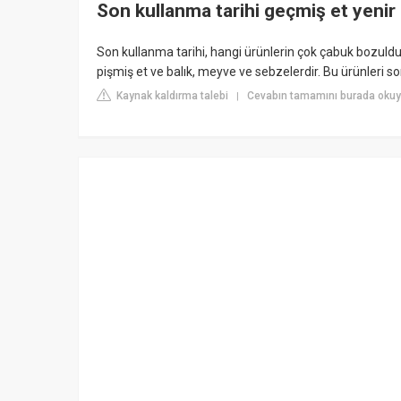
Son kullanma tarihi geçmiş et yenir
Son kullanma tarihi, hangi ürünlerin çok çabuk bozulduğu
pişmiş et ve balık, meyve ve sebzelerdir. Bu ürünleri s
Kaynak kaldırma talebi
Cevabın tamamını burada okuy
|