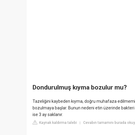
Dondurulmuş kıyma bozulur mu?
Tazeliğini kaybeden kıyma, doğru muhafaza edilmemi
bozulmaya başlar. Bunun nedeni etin üzerinde bakteri
ise 3 ay saklanır.
Kaynak kaldırma talebi
Cevabın tamamını burada oku
|