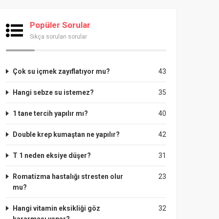
Popüler Sorular
Sıkça sorulan sorular
Çok su içmek zayıflatıyor mu?
43
Hangi sebze su istemez?
35
1 tane tercih yapılır mı?
40
Double krep kumaştan ne yapılır?
42
T 1 neden eksiye düşer?
31
Romatizma hastalığı stresten olur
23
mu?
Hangi vitamin eksikliği göz
32