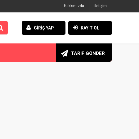
Hakkımızda
İletişim
GİRİŞ YAP
KAYIT OL
TARİF GÖNDER