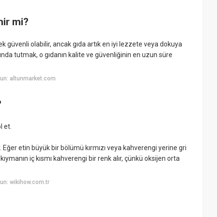
ir mi?
güvenli olabilir, ancak gıda artık en iyi lezzete veya dokuya
ında tutmak, o gıdanın kalite ve güvenliğinin en uzun süre
un: altunmarket.com
?
 et.
. Eğer etin büyük bir bölümü kırmızı veya kahverengi yerine gri
kıymanın iç kısmı kahverengi bir renk alır, çünkü oksijen orta
un: wikihow.com.tr