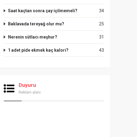
Saat kaçtan sonra çay içilmemeli?
34
Baklavada tereyağ olur mu?
25
Nerenin sütlacı meşhur?
31
1 adet pide ekmek kaç kalori?
43
Duyuru
Reklam alanı