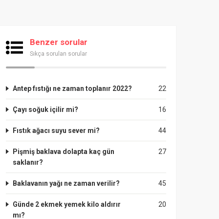
Benzer sorular
Sıkça sorulan sorular
Antep fıstığı ne zaman toplanır 2022?
22
Çayı soğuk içilir mi?
16
Fıstık ağacı suyu sever mi?
44
Pişmiş baklava dolapta kaç gün
27
saklanır?
Baklavanın yağı ne zaman verilir?
45
Günde 2 ekmek yemek kilo aldırır
20
mı?