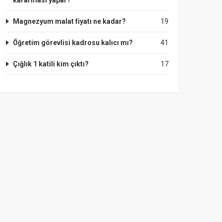
kararması yapar?
Magnezyum malat fiyatı ne kadar?
19
Öğretim görevlisi kadrosu kalıcı mı?
41
Çığlık 1 katili kim çıktı?
17