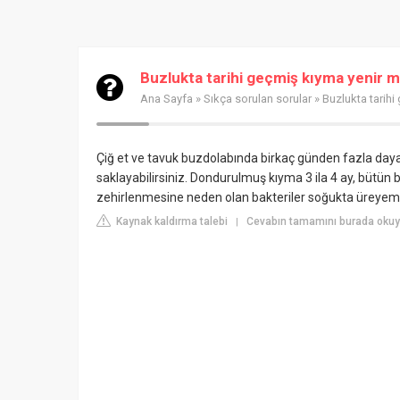
Buzlukta tarihi geçmiş kıyma yenir m
Ana Sayfa
»
Sıkça sorulan sorular
» Buzlukta tarihi
Çiğ et ve tavuk buzdolabında birkaç günden fazla day
saklayabilirsiniz. Dondurulmuş kıyma 3 ila 4 ay, bütün b
zehirlenmesine neden olan bakteriler soğukta üreyem
Kaynak kaldırma talebi
Cevabın tamamını burada okuyu
|