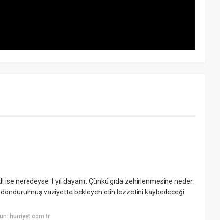
?
di ise neredeyse 1 yıl dayanır. Çünkü gıda zehirlenmesine neden
 dondurulmuş vaziyette bekleyen etin lezzetini kaybedeceği
n: hurriyet.com.tr