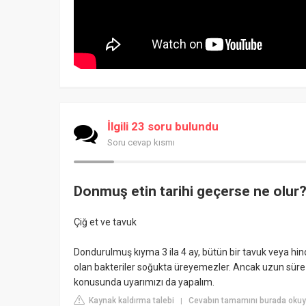
İlgili 23 soru bulundu
Soru cevap kısmı
Donmuş etin tarihi geçerse ne olur
Çiğ et ve tavuk
Dondurulmuş kıyma 3 ila 4 ay, bütün bir tavuk veya hin
olan bakteriler soğukta üreyemezler. Ancak uzun süre
konusunda uyarımızı da yapalım.
Kaynak kaldırma talebi
Cevabın tamamını burada okuyu
|