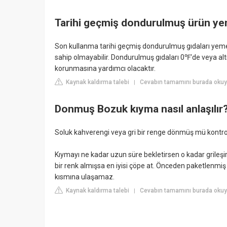
Tarihi geçmiş dondurulmuş ürün yen
Son kullanma tarihi geçmiş dondurulmuş gıdaları yemek 
sahip olmayabilir. Dondurulmuş gıdaları 0℉'de veya alt
korunmasına yardımcı olacaktır.
Kaynak kaldırma talebi
Cevabın tamamını burada okuy
|
Donmuş Bozuk kıyma nasıl anlaşılır
Soluk kahverengi veya gri bir renge dönmüş mü kontrol
Kıymayı ne kadar uzun süre bekletirsen o kadar grileşir
bir renk almışsa en iyisi çöpe at. Önceden paketlenmiş 
kısmına ulaşamaz.
Kaynak kaldırma talebi
Cevabın tamamını burada okuy
|