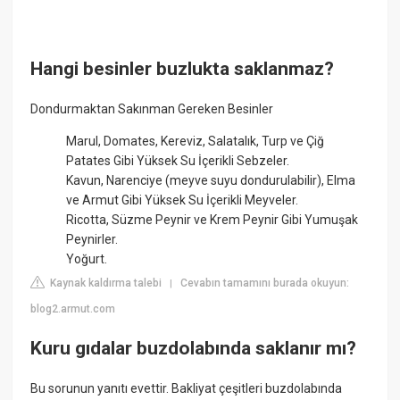
Hangi besinler buzlukta saklanmaz?
Dondurmaktan Sakınman Gereken Besinler
Marul, Domates, Kereviz, Salatalık, Turp ve Çiğ
Patates Gibi Yüksek Su İçerikli Sebzeler.
Kavun, Narenciye (meyve suyu dondurulabilir), Elma
ve Armut Gibi Yüksek Su İçerikli Meyveler.
Ricotta, Süzme Peynir ve Krem Peynir Gibi Yumuşak
Peynirler.
Yoğurt.
Kaynak kaldırma talebi
Cevabın tamamını burada okuyun:
|
blog2.armut.com
Kuru gıdalar buzdolabında saklanır mı?
Bu sorunun yanıtı evettir. Bakliyat çeşitleri buzdolabında