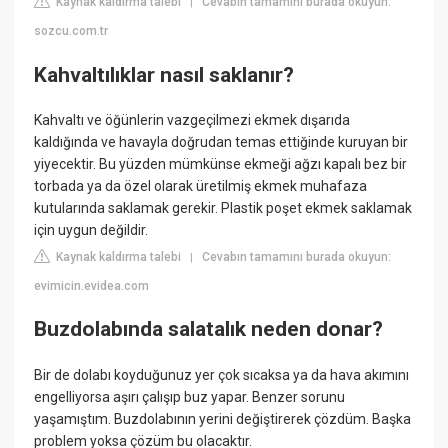
Kaynak kaldırma talebi
Cevabın tamamını burada okuyun:
|
sozcu.com.tr
Kahvaltılıklar nasıl saklanır?
Kahvaltı ve öğünlerin vazgeçilmezi ekmek dışarıda
kaldığında ve havayla doğrudan temas ettiğinde kuruyan bir
yiyecektir. Bu yüzden mümkünse ekmeği ağzı kapalı bez bir
torbada ya da özel olarak üretilmiş ekmek muhafaza
kutularında saklamak gerekir. Plastik poşet ekmek saklamak
için uygun değildir.
Kaynak kaldırma talebi
Cevabın tamamını burada okuyun:
|
evimicin.evidea.com
Buzdolabında salatalık neden donar?
Bir de dolabı koyduğunuz yer çok sıcaksa ya da hava akımını
engelliyorsa aşırı çalışıp buz yapar. Benzer sorunu
yaşamıştım. Buzdolabının yerini değiştirerek çözdüm. Başka
problem yoksa çözüm bu olacaktır.