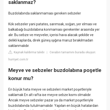
saklanmaz?
Buzdolabında saklanmaması gereken sebzeler
Kök sebzeler yani patates, sarımsak, soğan, yer elması ve
balkabağı buzdolabına konmaması gerekenler arasında yer
alır. Bu sebze ve meyveler, içerisi hava alacak şekilde ve
delikli kaplarda, direk güneş ışığına maruz bırakılmadan
saklanmalıdır.
Kaynak kaldırma talebi
Cevabın tamamını burada okuyun:
|
hurriyet.com.tr
Meyve ve sebzeler buzdolabına poşetle
konur mu?
En büyük hata meyve ve sebzeleri market poşetleriyle
saklamak En alt rafta ise meyve sebze kısmı olmalıdır.
Ancak meyve sebzeler pazar ya da market poşetleriyle
buzdolabında tutulmamalıdır. Yapılan en büyük hatalardan