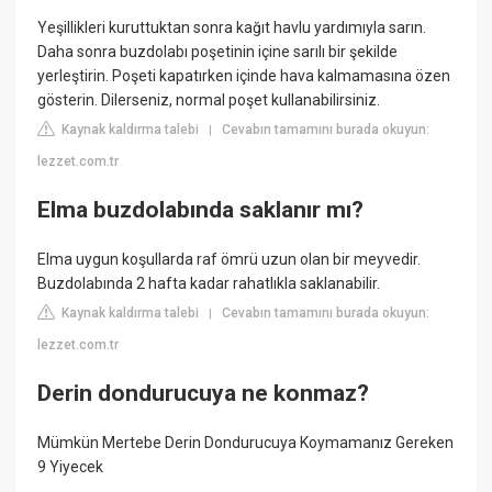
Yeşillikleri kuruttuktan sonra kağıt havlu yardımıyla sarın.
Daha sonra buzdolabı poşetinin içine sarılı bir şekilde
yerleştirin. Poşeti kapatırken içinde hava kalmamasına özen
gösterin. Dilerseniz, normal poşet kullanabilirsiniz.
Kaynak kaldırma talebi
Cevabın tamamını burada okuyun:
|
lezzet.com.tr
Elma buzdolabında saklanır mı?
Elma uygun koşullarda raf ömrü uzun olan bir meyvedir.
Buzdolabında 2 hafta kadar rahatlıkla saklanabilir.
Kaynak kaldırma talebi
Cevabın tamamını burada okuyun:
|
lezzet.com.tr
Derin dondurucuya ne konmaz?
Mümkün Mertebe Derin Dondurucuya Koymamanız Gereken
9 Yiyecek