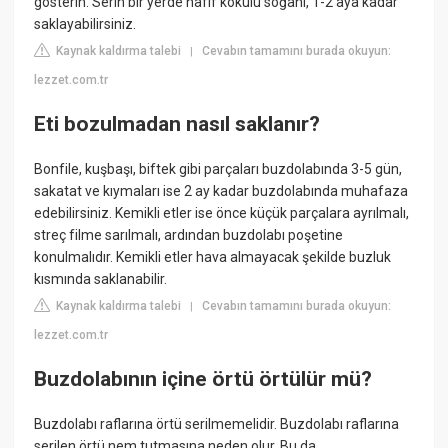
gösterin. Serin bir yerde hafif kokulu soğanı, 1-2 aya kadar
saklayabilirsiniz.
Kaynak kaldırma talebi
Cevabın tamamını burada okuyun:
|
lezzet.com.tr
Eti bozulmadan nasıl saklanır?
Bonfile, kuşbaşı, biftek gibi parçaları buzdolabında 3-5 gün,
sakatat ve kıymaları ise 2 ay kadar buzdolabında muhafaza
edebilirsiniz. Kemikli etler ise önce küçük parçalara ayrılmalı,
streç filme sarılmalı, ardından buzdolabı poşetine
konulmalıdır. Kemikli etler hava almayacak şekilde buzluk
kısmında saklanabilir.
Kaynak kaldırma talebi
Cevabın tamamını burada okuyun:
|
lezzet.com.tr
Buzdolabının içine örtü örtülür mü?
Buzdolabı raflarına örtü serilmemelidir. Buzdolabı raflarına
serilen örtü nem tutmasına neden olur. Bu da