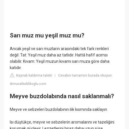
Sarı muz mu yeşil muz mu?
Ancak yeşil ve sarı muzların arasındaki tek fark renkleri
değil: Tat: Yeşil muz daha az tatlıdır. Hattâ hafif acımsı
olabilir. Kıvam: Yeşil muzun kıvamı sarı muza göre daha
katıdır.
Kaynak kaldırma talebi
Cevabın tamamını burada okuyun:
|
drmuratkeklikoglu.com
Meyve buzdolabında nasıl saklanmalı?
Meyve ve sebzeleri buzdolabının ılık kısmında saklayın
Isı düştükçe, meyve ve sebzelerin aromalarını ve tazeliğini
korumak güçleşir. Lezzetlerini biraz daha uzun süre