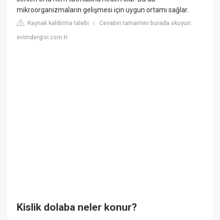
mikroorganizmaların gelişmesi için uygun ortamı sağlar.
Kaynak kaldırma talebi
Cevabın tamamını burada okuyun:
|
evimdergisi.com.tr
Kislik dolaba neler konur?