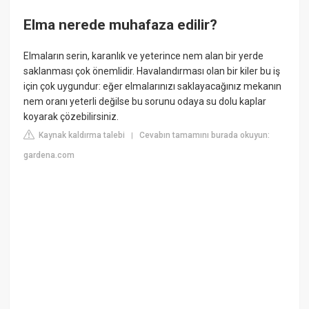
Elma nerede muhafaza edilir?
Elmaların serin, karanlık ve yeterince nem alan bir yerde
saklanması çok önemlidir. Havalandırması olan bir kiler bu iş
için çok uygundur: eğer elmalarınızı saklayacağınız mekanın
nem oranı yeterli değilse bu sorunu odaya su dolu kaplar
koyarak çözebilirsiniz.
Kaynak kaldırma talebi
Cevabın tamamını burada okuyun:
|
gardena.com