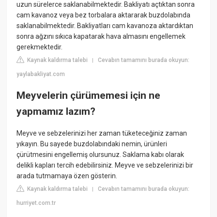
uzun sürelerce saklanabilmektedir. Bakliyatı açtıktan sonra
cam kavanoz veya bez torbalara aktararak buzdolabında
saklanabilmektedir. Bakliyatları cam kavanoza aktardıktan
sonra ağzını sıkıca kapatarak hava almasını engellemek
gerekmektedir.
Kaynak kaldırma talebi
Cevabın tamamını burada okuyun:
|
yaylabakliyat.com
Meyvelerin çürümemesi için ne
yapmamız lazım?
Meyve ve sebzelerinizi her zaman tüketeceğiniz zaman
yıkayın. Bu sayede buzdolabındaki nemin, ürünleri
çürütmesini engellemiş olursunuz. Saklama kabı olarak
delikli kapları tercih edebilirsiniz. Meyve ve sebzelerinizi bir
arada tutmamaya özen gösterin.
Kaynak kaldırma talebi
Cevabın tamamını burada okuyun:
|
hurriyet.com.tr