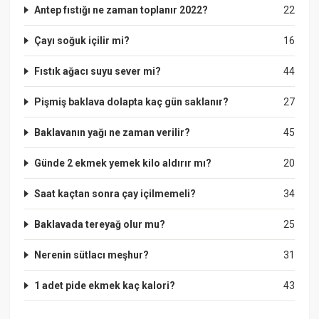
Antep fıstığı ne zaman toplanır 2022?
22
Çayı soğuk içilir mi?
16
Fıstık ağacı suyu sever mi?
44
Pişmiş baklava dolapta kaç gün saklanır?
27
Baklavanın yağı ne zaman verilir?
45
Günde 2 ekmek yemek kilo aldırır mı?
20
Saat kaçtan sonra çay içilmemeli?
34
Baklavada tereyağ olur mu?
25
Nerenin sütlacı meşhur?
31
1 adet pide ekmek kaç kalori?
43