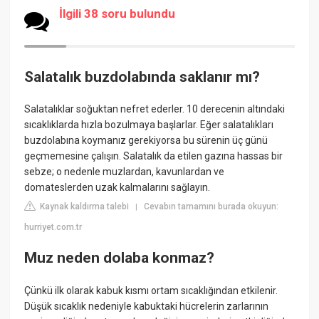
İlgili 38 soru bulundu
Salatalık buzdolabında saklanır mı?
Salatalıklar soğuktan nefret ederler. 10 derecenin altındaki
sıcaklıklarda hızla bozulmaya başlarlar. Eğer salatalıkları
buzdolabına koymanız gerekiyorsa bu sürenin üç günü
geçmemesine çalışın. Salatalık da etilen gazına hassas bir
sebze; o nedenle muzlardan, kavunlardan ve
domateslerden uzak kalmalarını sağlayın.
Kaynak kaldırma talebi
Cevabın tamamını burada okuyun:
|
hurriyet.com.tr
Muz neden dolaba konmaz?
Çünkü ilk olarak kabuk kısmı ortam sıcaklığından etkilenir.
Düşük sıcaklık nedeniyle kabuktaki hücrelerin zarlarının