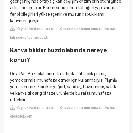
geçirgenliğinde ortaya çıkan değişim enzimlerin etkinliğinde
artışa neden olur. Bunun sonucunda kabuğun yapısındaki
fenol bileşikleri yükseltgenir ve muzun kabuk kısmı
kahverengileşir.
Kaynak kaldırma talebi
Cevabın tamamını burada okuyun:
|
bilimgenc.tubitak.gov.tr
Kahvaltılıklar buzdolabında nereye
konur?
Orta Raf: Buzdolabının orta rafında daha çok pişmiş
yemeklerimizi muhafaza etmek için kullanmalıyız. Pişmiş
yemeklerimizle birlikte yoğurt, sandviç, hazırlanmış salata
ve kahvaltılıklar gibi taze ürünlerde bu rafta muhafaza
edilebilir.
Kaynak kaldırma talebi
Cevabın tamamını burada okuyun:
|
gidabilgi.com