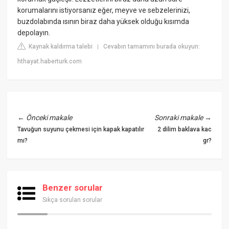
korumalarını istiyorsanız eğer, meyve ve sebzelerinizi,
buzdolabında ısının biraz daha yüksek olduğu kısımda
depolayın.
Kaynak kaldırma talebi
Cevabın tamamını burada okuyun:
|
hthayat.haberturk.com
←
Önceki makale
Sonraki makale
→
Tavuğun suyunu çekmesi için kapak kapatılır
2 dilim baklava kac
mı?
gr?
Benzer sorular
Sıkça sorulan sorular