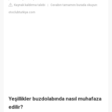
Kaynak kaldırma talebi
Cevabın tamamını burada okuyun:
|
otoclubturkiye.com
Yeşillikler buzdolabında nasıl muhafaza
edilir?