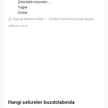
Çekirdekli meyveler. ...
Yağlar. ...
Soslar.
Kaynak kaldırma talebi
Cevabın tamamını burada okuyun:
|
lofficiel.com.tr
Hangi sebzeler buzdolabında