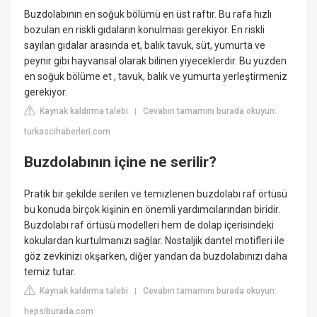
Buzdolabının en soğuk bölümü en üst raftır. Bu rafa hızlı
bozulan en riskli gıdaların konulması gerekiyor. En riskli
sayılan gıdalar arasında et, balık tavuk, süt, yumurta ve
peynir gibi hayvansal olarak bilinen yiyeceklerdir. Bu yüzden
en soğuk bölüme et , tavuk, balık ve yumurta yerleştirmeniz
gerekiyor.
Kaynak kaldırma talebi
Cevabın tamamını burada okuyun:
|
turkascihaberleri.com
Buzdolabının içine ne serilir?
Pratik bir şekilde serilen ve temizlenen buzdolabı raf örtüsü
bu konuda birçok kişinin en önemli yardımcılarından biridir.
Buzdolabı raf örtüsü modelleri hem de dolap içerisindeki
kokulardan kurtulmanızı sağlar. Nostaljik dantel motifleri ile
göz zevkinizi okşarken, diğer yandan da buzdolabınızı daha
temiz tutar.
Kaynak kaldırma talebi
Cevabın tamamını burada okuyun:
|
hepsiburada.com