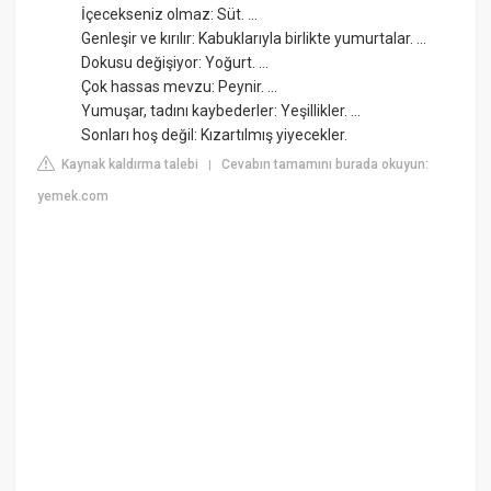
İçecekseniz olmaz: Süt. ...
Genleşir ve kırılır: Kabuklarıyla birlikte yumurtalar. ...
Dokusu değişiyor: Yoğurt. ...
Çok hassas mevzu: Peynir. ...
Yumuşar, tadını kaybederler: Yeşillikler. ...
Sonları hoş değil: Kızartılmış yiyecekler.
Kaynak kaldırma talebi
Cevabın tamamını burada okuyun:
|
yemek.com