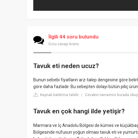
İlgili 44 soru bulundu
Soru cevap kısmı
Tavuk eti neden ucuz?
Bunun sebebi fiyatların arz-talep dengesine göre belir
göre daha fazladır. Bu sebepten dolayı bütün piliç ürünl
Kaynak kaldırma talebi
Cevabın tamamını burada okuy
|
Tavuk en çok hangi ilde yetişir?
Marmara ve İç Anadolu Bölgesi de kümes ve küçükbaş ha
Bölgesinde nüfusun yoğun olması tavuk eti ve yumurta 