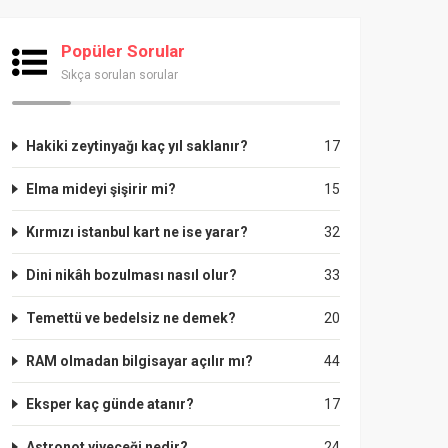
Popüler Sorular
Sıkça sorulan sorular
Hakiki zeytinyağı kaç yıl saklanır?
17
Elma mideyi şişirir mi?
15
Kırmızı istanbul kart ne ise yarar?
32
Dini nikâh bozulması nasıl olur?
33
Temettü ve bedelsiz ne demek?
20
RAM olmadan bilgisayar açılır mı?
44
Eksper kaç günde atanır?
17
Astronot yiyeceği nedir?
24