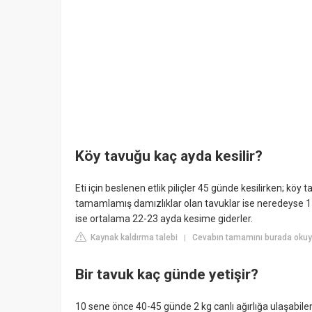
Köy tavuğu kaç ayda kesilir?
Eti için beslenen etlik piliçler 45 günde kesilirken;
tamamlamış damızlıklar olan tavuklar ise neredeyse 15 a
ise ortalama 22-23 ayda kesime giderler.
Kaynak kaldırma talebi
Cevabın tamamını burada okuy
|
Bir tavuk kaç günde yetişir?
10 sene önce 40-45 günde 2 kg canlı ağırlığa ulaşabile