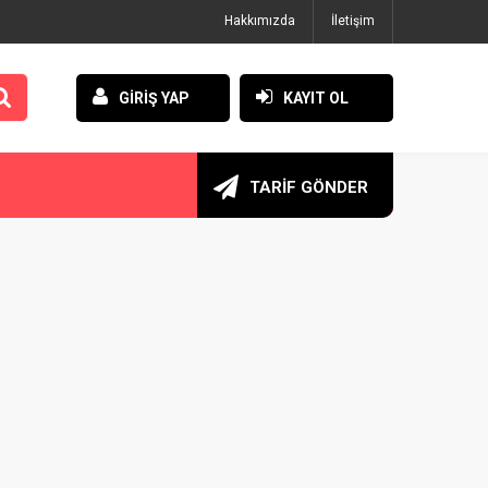
Hakkımızda
İletişim
GİRİŞ YAP
KAYIT OL
TARİF GÖNDER