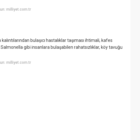
n: milliyet.com.tr
 kalıntılarından bulaşıcı hastalıklar taşıması ihtimali, kafes
e Salmonella gibi insanlara bulaşabilen rahatsızlıklar, köy tavuğu
n: milliyet.com.tr