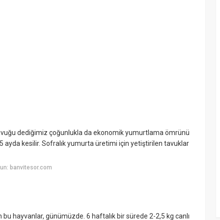
 köy tavuğu dediğimiz çoğunlukla da ekonomik yumurtlama ömrünü
yda kesilir. Sofralık yumurta üretimi için yetiştirilen tavuklar
un: banvitesor.com
n bu hayvanlar, günümüzde. 6 haftalık bir sürede 2-2,5 kg canlı