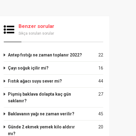
Benzer sorular
Sıkça sorulan sorular
Antep fıstığı ne zaman toplanır 2022?
22
Çayı soğuk içilir mi?
16
Fıstık ağacı suyu sever mi?
44
Pişmiş baklava dolapta kaç gün
27
saklanır?
Baklavanın yağı ne zaman verilir?
45
Günde 2 ekmek yemek kilo aldırır
20
mı?