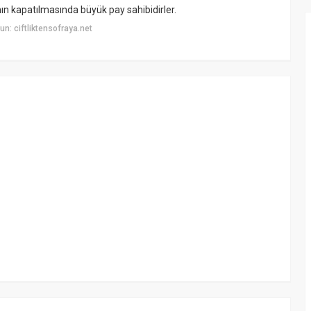
ın kapatılmasında büyük pay sahibidirler.
n: ciftliktensofraya.net