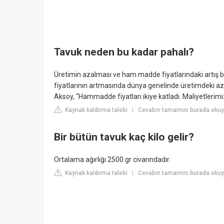
Tavuk neden bu kadar pahalı?
Üretimin azalması ve ham madde fiyatlarındaki artış b
fiyatlarının artmasında dünya genelinde üretimdeki az
Aksoy, “Hammadde fiyatları ikiye katladı. Maliyetlerimiz
Kaynak kaldırma talebi
Cevabın tamamını burada okuy
|
Bir bütün tavuk kaç kilo gelir?
Ortalama ağırlığı 2500 gr civarındadır.
Kaynak kaldırma talebi
Cevabın tamamını burada okuy
|