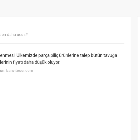
eden daha ucuz?
lenmesi. Ülkemizde parça piliç ürünlerine talep bütün tavuğa
erinin fiyatı daha düşük oluyor.
un: banvitesor.com