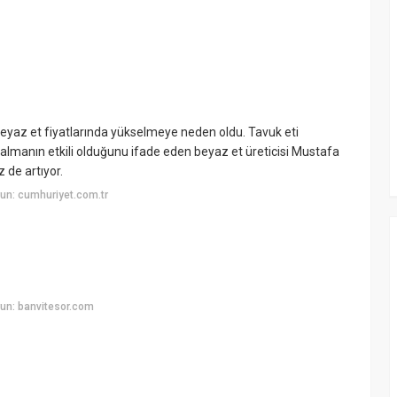
eyaz et fiyatlarında yükselmeye neden oldu. Tavuk eti
almanın etkili olduğunu ifade eden beyaz et üreticisi Mustafa
 de artıyor.
un: cumhuriyet.com.tr
un: banvitesor.com