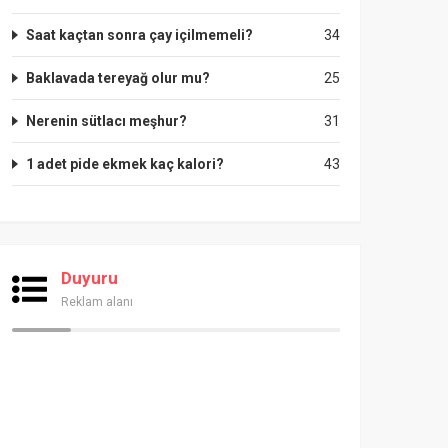
Saat kaçtan sonra çay içilmemeli?
34
Baklavada tereyağ olur mu?
25
Nerenin sütlacı meşhur?
31
1 adet pide ekmek kaç kalori?
43
Duyuru
Reklam alanı