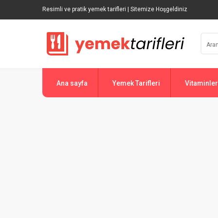
Resimli ve pratik yemek tarifleri | Sitemize Hoşgeldiniz
Ana sayfa
Yemek Tarifleri
Vitaminler