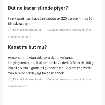
But ne kadar sürede pişer?
Fırın kapağınızın kapağını kapatarak 220 derece fırında 60-
65 dakika pişirin.
Kaynak kaldırma talebi
Cevabın tamamını burada okuyun:
|
mutfaksirlari.com
Kanat mı but mu?
Ancak sorunuzdan yola çıkarak but ve kanadı
karşılaştırırsak, her ikisi de kemikli ve derili ürünlerdir. 100 gr
için piliç butta 8 gram, piliç kanatta ise 12 gram yağ vardır.
Yani ikisi de pilicin yağlı bölgesindendir.
Kaynak kaldırma talebi
Cevabın tamamını burada okuyun:
|
banvitesor.com