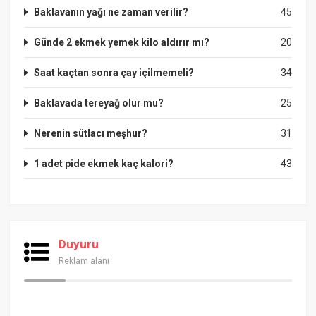
Baklavanın yağı ne zaman verilir?
45
Günde 2 ekmek yemek kilo aldırır mı?
20
Saat kaçtan sonra çay içilmemeli?
34
Baklavada tereyağ olur mu?
25
Nerenin sütlacı meşhur?
31
1 adet pide ekmek kaç kalori?
43
Duyuru
Reklam alanı