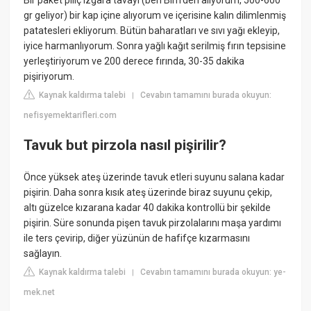
gr geliyor) bir kap içine alıyorum ve içerisine kalın dilimlenmiş
patatesleri ekliyorum. Bütün baharatları ve sıvı yağı ekleyip,
iyice harmanlıyorum. Sonra yağlı kağıt serilmiş fırın tepsisine
yerleştiriyorum ve 200 derece fırında, 30-35 dakika
pişiriyorum.
Kaynak kaldırma talebi
Cevabın tamamını burada okuyun:
|
nefisyemektarifleri.com
Tavuk but pirzola nasıl pişirilir?
Önce yüksek ateş üzerinde tavuk etleri suyunu salana kadar
pişirin. Daha sonra kısık ateş üzerinde biraz suyunu çekip,
altı güzelce kızarana kadar 40 dakika kontrollü bir şekilde
pişirin. Süre sonunda pişen tavuk pirzolalarını maşa yardımı
ile ters çevirip, diğer yüzünün de hafifçe kızarmasını
sağlayın.
Kaynak kaldırma talebi
Cevabın tamamını burada okuyun: ye-
|
mek.net