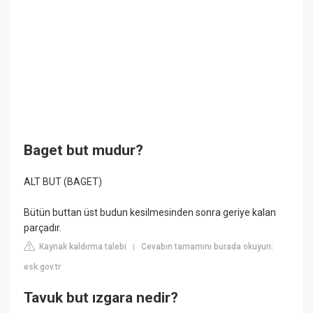
Baget but mudur?
ALT BUT (BAGET)
Bütün buttan üst budun kesilmesinden sonra geriye kalan
parçadır.
Kaynak kaldırma talebi
Cevabın tamamını burada okuyun:
|
esk.gov.tr
Tavuk but ızgara nedir?