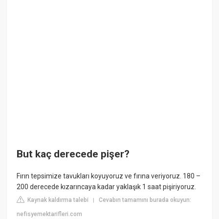
But kaç derecede pişer?
Fırın tepsimize tavukları koyuyoruz ve fırına veriyoruz. 180 –
200 derecede kızarıncaya kadar yaklaşık 1 saat pişiriyoruz.
Kaynak kaldırma talebi
Cevabın tamamını burada okuyun:
|
nefisyemektarifleri.com