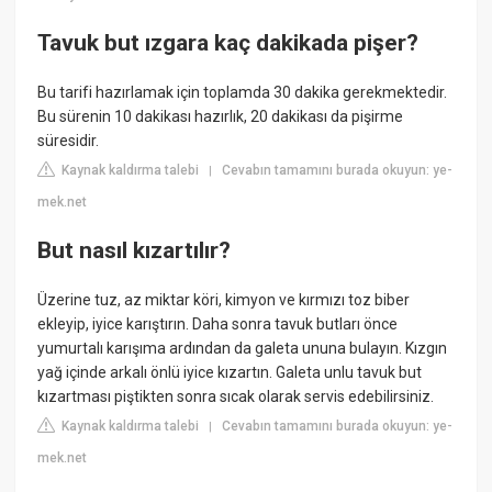
Tavuk but ızgara kaç dakikada pişer?
Bu tarifi hazırlamak için toplamda 30 dakika gerekmektedir.
Bu sürenin 10 dakikası hazırlık, 20 dakikası da pişirme
süresidir.
Kaynak kaldırma talebi
Cevabın tamamını burada okuyun: ye-
|
mek.net
But nasıl kızartılır?
Üzerine tuz, az miktar köri, kimyon ve kırmızı toz biber
ekleyip, iyice karıştırın. Daha sonra tavuk butları önce
yumurtalı karışıma ardından da galeta ununa bulayın. Kızgın
yağ içinde arkalı önlü iyice kızartın. Galeta unlu tavuk but
kızartması piştikten sonra sıcak olarak servis edebilirsiniz.
Kaynak kaldırma talebi
Cevabın tamamını burada okuyun: ye-
|
mek.net