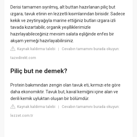
Derisi tamamen sıyrılmış, alt buttan hazırlanan piliç but
ızgara; tavuk etinin en lezzetli kısımlarından birisidir. Sadece
kekik ve zeytinyağıyla marine ettiğiniz butları ızgara izli
tavada kızartabilir, organik yeşilliklerimizle
hazırlayabileceğiniz mevsim salata eşliğinde enfes bir
akşam yemeği hazırlayabilirsiniz.
Kaynak kaldırma talebi
Cevabın tamamını burada okuyun:
|
tazedirekt.com
Piliç but ne demek?
Protein bakımından zengin olan tavuk eti, kırmızı ete göre
daha ekonomiktir. Tavuk but, kaval kemiğini içine alan ve
derili kemik uyluktan oluşan bir bölümdür.
Kaynak kaldırma talebi
Cevabın tamamını burada okuyun:
|
lezzet.com.tr