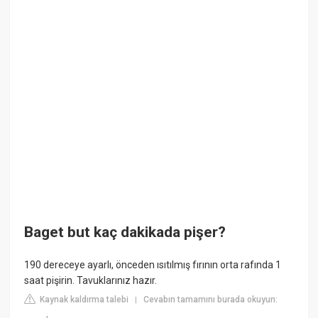
Baget but kaç dakikada pişer?
190 dereceye ayarlı, önceden ısıtılmış fırının orta rafında 1
saat pişirin. Tavuklarınız hazır.
Kaynak kaldırma talebi
Cevabın tamamını burada okuyun:
|