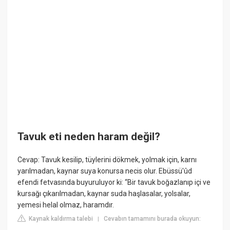
Tavuk eti neden haram değil?
Cevap: Tavuk kesilip, tüylerini dökmek, yolmak için, karnı
yarılmadan, kaynar suya konursa necis olur. Ebüssü'ûd
efendi fetvasında buyuruluyor ki: “Bir tavuk boğazlanıp içi ve
kursağı çıkarılmadan, kaynar suda haşlasalar, yolsalar,
yemesi helal olmaz, haramdır.
Kaynak kaldırma talebi
Cevabın tamamını burada okuyun:
|