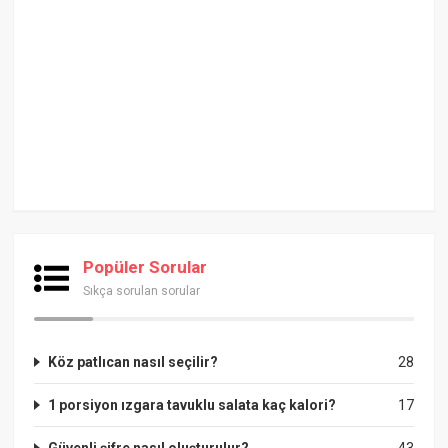
Popüler Sorular
Sıkça sorulan sorular
Köz patlıcan nasıl seçilir?
28
1 porsiyon ızgara tavuklu salata kaç kalori?
17
Güvenli şifre nasıl oluşturulur?
43