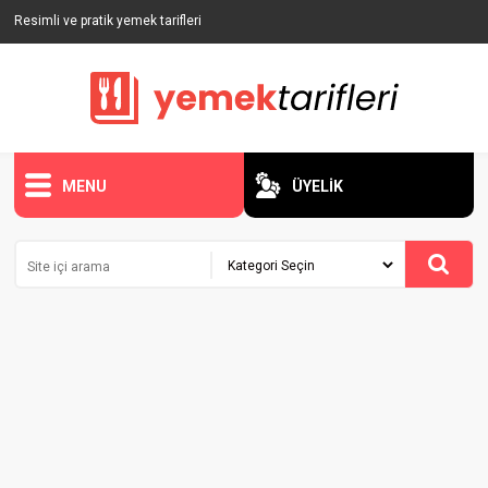
Resimli ve pratik yemek tarifleri
MENU
ÜYELİK