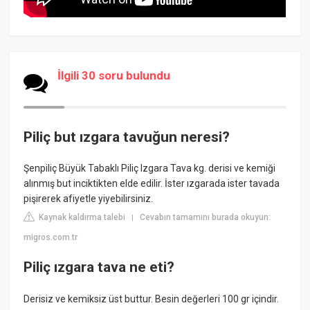
İlgili 30 soru bulundu
Piliç but ızgara tavuğun neresi?
Şenpiliç Büyük Tabaklı Piliç Izgara Tava kg. derisi ve kemiği
alınmış but inciktikten elde edilir. İster ızgarada ister tavada
pişirerek afiyetle yiyebilirsiniz.
Kaynak kaldırma talebi
Cevabın tamamını burada okuyun:
|
migros.com.tr
Piliç ızgara tava ne eti?
Derisiz ve kemiksiz üst buttur. Besin değerleri 100 gr içindir.