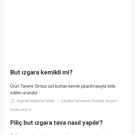
But ızgara kemikli mi?
Ürün Tanımı: Sırtsız üst buttan kemik çıkarılmasıyla elde
edilen üründür.
Kaynak kaldırma talebi
Cevabın tamamını burada okuyun:
|
lezita.com.tr
Piliç but ızgara tava nasıl yapılır?