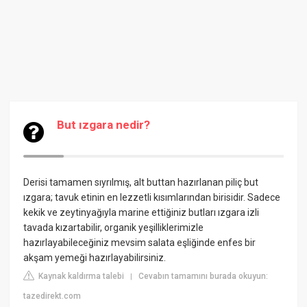
But ızgara nedir?
Derisi tamamen sıyrılmış, alt buttan hazırlanan piliç but
ızgara; tavuk etinin en lezzetli kısımlarından birisidir. Sadece
kekik ve zeytinyağıyla marine ettiğiniz butları ızgara izli
tavada kızartabilir, organik yeşilliklerimizle
hazırlayabileceğiniz mevsim salata eşliğinde enfes bir
akşam yemeği hazırlayabilirsiniz.
Kaynak kaldırma talebi
Cevabın tamamını burada okuyun:
|
tazedirekt.com