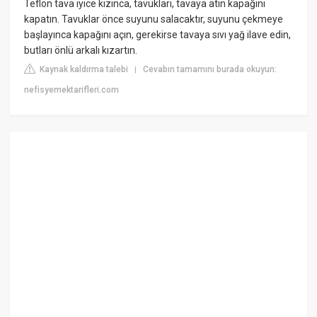
Teflon tava iyice kızınca, tavukları, tavaya atın kapağını
kapatın. Tavuklar önce suyunu salacaktır, suyunu çekmeye
başlayınca kapağını açın, gerekirse tavaya sıvı yağ ilave edin,
butları önlü arkalı kızartın.
Kaynak kaldırma talebi
Cevabın tamamını burada okuyun:
|
nefisyemektarifleri.com