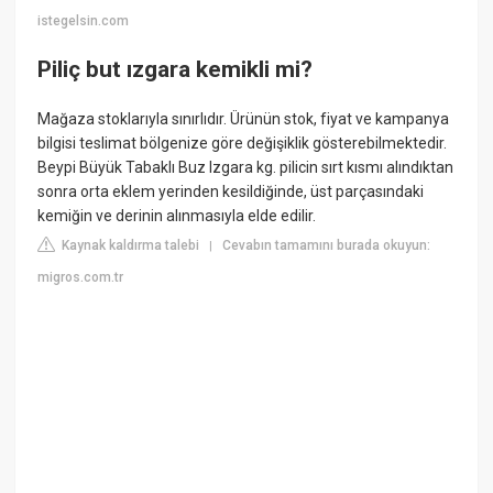
istegelsin.com
Piliç but ızgara kemikli mi?
Mağaza stoklarıyla sınırlıdır. Ürünün stok, fiyat ve kampanya
bilgisi teslimat bölgenize göre değişiklik gösterebilmektedir.
Beypi Büyük Tabaklı Buz Izgara kg. pilicin sırt kısmı alındıktan
sonra orta eklem yerinden kesildiğinde, üst parçasındaki
kemiğin ve derinin alınmasıyla elde edilir.
Kaynak kaldırma talebi
Cevabın tamamını burada okuyun:
|
migros.com.tr