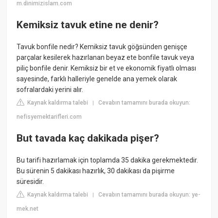
m.dinimizislam.com
Kemiksiz tavuk etine ne denir?
Tavuk bonfile nedir? Kemiksiz tavuk göğsünden genişçe
parçalar kesilerek hazırlanan beyaz ete bonfile tavuk veya
piliç bonfile denir. Kemiksiz bir et ve ekonomik fiyatlı olması
sayesinde, farklı halleriyle genelde ana yemek olarak
sofralardaki yerini alır.
Kaynak kaldırma talebi
Cevabın tamamını burada okuyun:
|
nefisyemektarifleri.com
But tavada kaç dakikada pişer?
Bu tarifi hazırlamak için toplamda 35 dakika gerekmektedir.
Bu sürenin 5 dakikası hazırlık, 30 dakikası da pişirme
süresidir.
Kaynak kaldırma talebi
Cevabın tamamını burada okuyun: ye-
|
mek.net