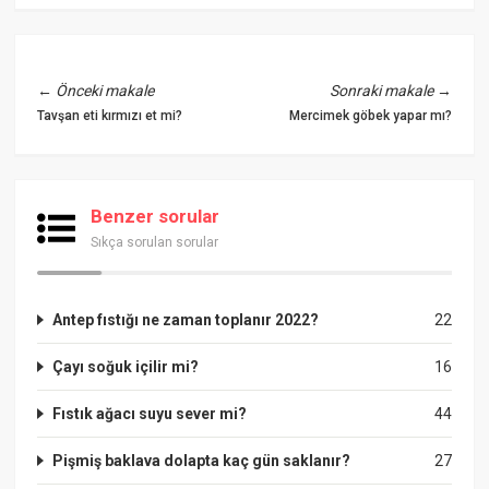
←
Önceki makale
Sonraki makale
→
Tavşan eti kırmızı et mi?
Mercimek göbek yapar mı?
Benzer sorular
Sıkça sorulan sorular
Antep fıstığı ne zaman toplanır 2022?
22
Çayı soğuk içilir mi?
16
Fıstık ağacı suyu sever mi?
44
Pişmiş baklava dolapta kaç gün saklanır?
27