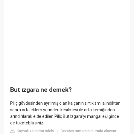
But ızgara ne demek?
Piliç gövdesinden ayrılmış olan kalçanın sırt kısmı alındıktan
sonra orta eklem yerinden kesilmesi ile orta kemiğinden
arındırılarak elde edilen Piliç But Izgara'yı mangal eşliğinde
de tüketebilirsiniz.
Kaynak kaldırma talebi
Cevabın tamamını burada okuyun:
|