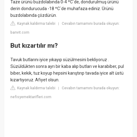
Taze ürünü buzdolabında 0-4 ºC`de, dondurulmuş ürünü
derin dondurucuda -18 ºC`de muhafaza ediniz. Ürünü
buzdolabında çözdürün.
Kaynak kaldırma talebi
Cevabın tamamını burada okuyun:
|
banvit.com
But kızartılır mı?
Tavuk butlarını iyice yıkayıp süzülmesini bekliyoruz .
Süzüldükten sonra ayrı bir kaba alıp butları ve karabiber, pul
biber, kekik, tuz koyup hepsini karıştırıp tavada iyice alt üstü
kızartıyoruz. Afiyet olsun.
Kaynak kaldırma talebi
Cevabın tamamını burada okuyun:
|
nefisyemektarifleri.com