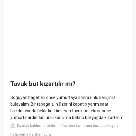
Tavuk but kızartılır mı?
Soğuyan bagetleri önce yumurtaya sonra unlu karışıma
bulayalım. Bir tabağa alın üzerini kapatıp yarım saat
buzdolabında bekletin. Dinlenen tavukları tekrar önce
yumurta ardından unlu karışıma batırıp bol yağda kızartalım.
Kaynak kaldırma talebi
Cevabın tamamını burada okuyun:
|
nefisyemektarifleri.com