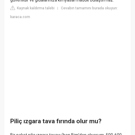
güvenlidir ve gıdalarınıza kimyasal madde bulaştırmaz.
Kaynak kaldırma talebi
Cevabın tamamını burada okuyun:
|
karaca.com
Piliç ızgara tava fırında olur mu?
Bir paket piliç ızgara tavayı (ben Bim'den alıyorum, 500-600