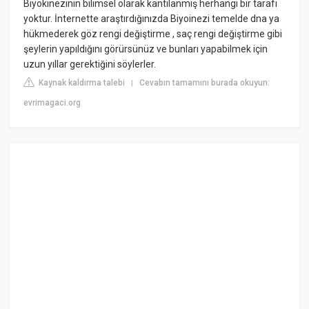
Biyokinezinin bilimsel olarak kantılanmış herhangi bir tarafı
yoktur. İnternette araştırdığınızda Biyoinezi temelde dna ya
hükmederek göz rengi değiştirme , saç rengi değiştirme gibi
şeylerin yapıldığını görürsünüz ve bunları yapabilmek için
uzun yıllar gerektiğini söylerler.
Kaynak kaldırma talebi
Cevabın tamamını burada okuyun:
|
evrimagaci.org