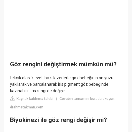
Göz rengini değiştirmek mümkün mü?
teknik olarak evet, bazı lazerlerle göz bebeğinin ön yüzü
yakılarak ve parçalanarak iris pigment göz bebeğinde
kazınabilir. İris rengi de değişir.
Kaynak kaldırma talebi
Cevabın tamamını burada okuyun:
|
drahmetakman.com
Biyokinezi ile göz rengi değişir mi?