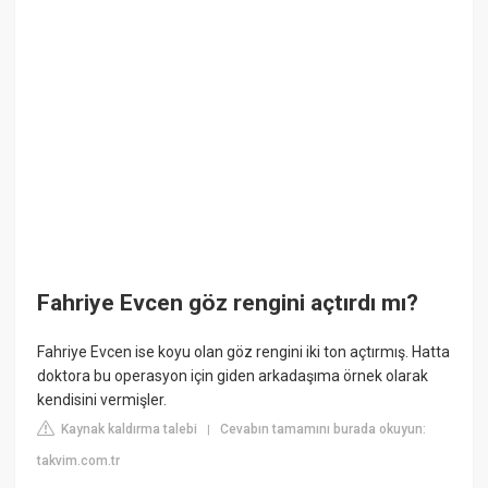
Fahriye Evcen göz rengini açtırdı mı?
Fahriye Evcen ise koyu olan göz rengini iki ton açtırmış. Hatta
doktora bu operasyon için giden arkadaşıma örnek olarak
kendisini vermişler.
Kaynak kaldırma talebi
Cevabın tamamını burada okuyun:
|
takvim.com.tr