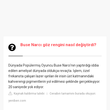
Buse Narcı göz rengini nasıl değiştirdi?
Dünyada Popülermiş
Oyuncu Buse Narcı'nın yaptırdığı iddia
edilen ameliyat dünyada oldukça revaçta. İşlem, özel
frekansta çalışan lazer ışınları ile irisin üst katmanındaki
kahverengi pigmentlerin yol edilmesi şeklinde gerçekleşiyor.
20 saniyede yok ediyor.
Kaynak kaldırma talebi
Cevabın tamamını burada okuyun:
|
yeniben.com