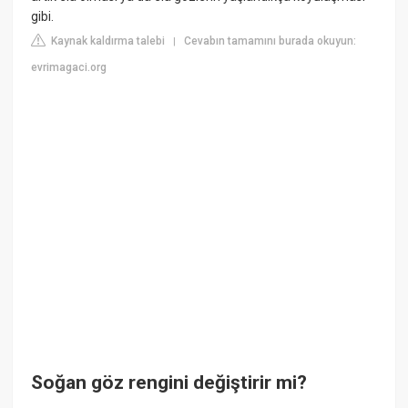
gibi.
Kaynak kaldırma talebi
Cevabın tamamını burada okuyun:
|
evrimagaci.org
Soğan göz rengini değiştirir mi?