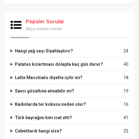
Popüler Sorular
Sıkça sorulan sorular
Hangi yağ saçı Siyahlaştırır?
24
Patates kızartması dolapta kaç gün durur?
40
Latte Macchiato diyette içilir mi?
18
Savcı gözaltına alınabilir mi?
19
Kadınlarda ter kokusu neden olur?
16
Türk bayrağını kim icat etti?
41
Cebelitarık hangi vize?
25