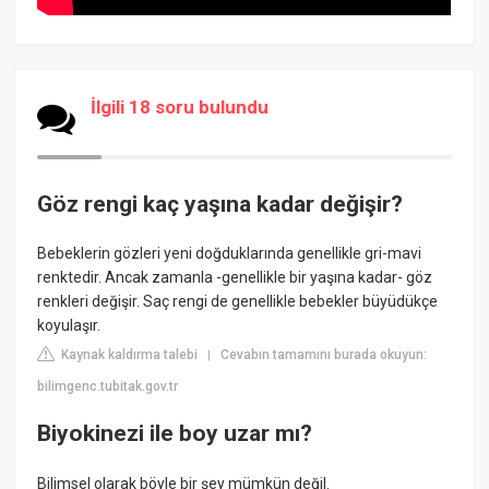
İlgili 18 soru bulundu
Göz rengi kaç yaşına kadar değişir?
Bebeklerin gözleri yeni doğduklarında genellikle gri-mavi
renktedir. Ancak zamanla -genellikle bir yaşına kadar- göz
renkleri değişir. Saç rengi de genellikle bebekler büyüdükçe
koyulaşır.
Kaynak kaldırma talebi
Cevabın tamamını burada okuyun:
|
bilimgenc.tubitak.gov.tr
Biyokinezi ile boy uzar mı?
Bilimsel olarak böyle bir şey mümkün değil.