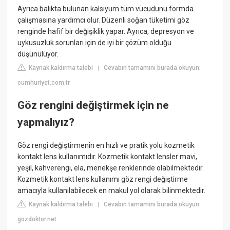
Ayrıca balıkta bulunan kalsiyum tüm vücudunu formda
çalışmasına yardımcı olur. Düzenli soğan tüketimi göz
renginde hafif bir değişiklik yapar. Ayrıca, depresyon ve
uykusuzluk sorunları için de iyi bir çözüm olduğu
düşünülüyor.
Kaynak kaldırma talebi
Cevabın tamamını burada okuyun:
|
cumhuriyet.com.tr
Göz rengini değiştirmek için ne
yapmalıyız?
Göz rengi değiştirmenin en hızlı ve pratik yolu kozmetik
kontakt lens kullanımıdır. Kozmetik kontakt lensler mavi,
yeşil, kahverengi, ela, menekşe renklerinde olabilmektedir.
Kozmetik kontakt lens kullanımı göz rengi değiştirme
amacıyla kullanılabilecek en makul yol olarak bilinmektedir.
Kaynak kaldırma talebi
Cevabın tamamını burada okuyun:
|
gozdoktor.net