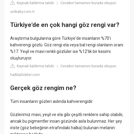
Kaynak kaldırma talebi
Cevabın tamamını burada okuyun:
|
unibaby.com.tr
Türkiye'de en çok hangi göz rengi var?
Araştırma bulgularına göre Türkiye'de insanların %70'i
kahverengi gözlü. Göz rengi ela veya bal rengi olanların oranı
%17. Yeşil ve mavi renkli gözlüler ise %12'lik bir kesimi
oluşturuyor.
Kaynak kaldırma talebi
Cevabın tamamını burada okuyun:
|
halklailiskiler.com
Gerçek göz rengim ne?
Tüm insanların gözleri aslında kahverengidir
Gözlerimiz mavi, yeşil ve ela gibi çeşitli renklere sahip olabilir,
ancak bu pigmentler insan gözünde asla bulunmaz. Her şey
iriste (göz bebeğinin etrafındaki halka) bulunan melanin