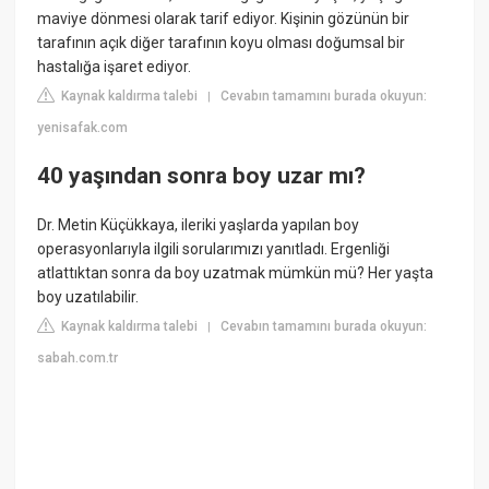
maviye dönmesi olarak tarif ediyor. Kişinin gözünün bir
tarafının açık diğer tarafının koyu olması doğumsal bir
hastalığa işaret ediyor.
Kaynak kaldırma talebi
Cevabın tamamını burada okuyun:
|
yenisafak.com
40 yaşından sonra boy uzar mı?
Dr. Metin Küçükkaya, ileriki yaşlarda yapılan boy
operasyonlarıyla ilgili sorularımızı yanıtladı. Ergenliği
atlattıktan sonra da boy uzatmak mümkün mü? Her yaşta
boy uzatılabilir.
Kaynak kaldırma talebi
Cevabın tamamını burada okuyun:
|
sabah.com.tr