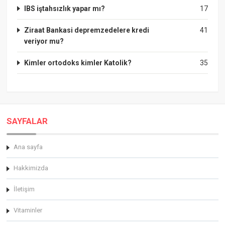
IBS iştahsızlık yapar mı?
17
Ziraat Bankasi depremzedelere kredi
41
veriyor mu?
Kimler ortodoks kimler Katolik?
35
SAYFALAR
Ana sayfa
Hakkimizda
İletişim
Vitaminler