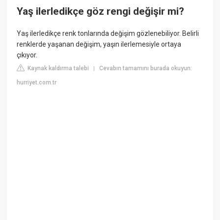
Yaş ilerledikçe göz rengi değişir mi?
Yaş ilerledikçe renk tonlarında değişim gözlenebiliyor. Belirli
renklerde yaşanan değişim, yaşın ilerlemesiyle ortaya
çıkıyor.
Kaynak kaldırma talebi
Cevabın tamamını burada okuyun:
|
hurriyet.com.tr