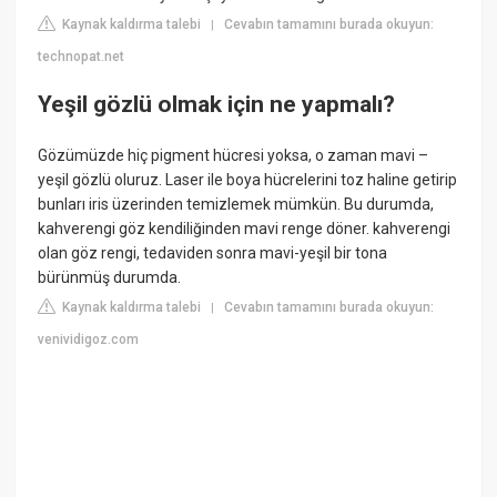
Kaynak kaldırma talebi
Cevabın tamamını burada okuyun:
|
technopat.net
Yeşil gözlü olmak için ne yapmalı?
Gözümüzde hiç pigment hücresi yoksa, o zaman mavi –
yeşil gözlü oluruz. Laser ile boya hücrelerini toz haline getirip
bunları iris üzerinden temizlemek mümkün. Bu durumda,
kahverengi göz kendiliğinden mavi renge döner. kahverengi
olan göz rengi, tedaviden sonra mavi-yeşil bir tona
bürünmüş durumda.
Kaynak kaldırma talebi
Cevabın tamamını burada okuyun:
|
venividigoz.com