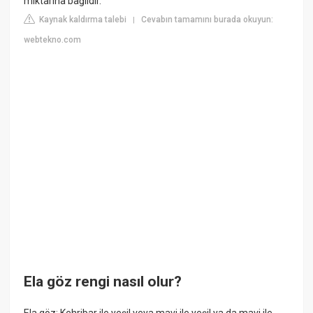
miktarına bağlıdır.
Kaynak kaldırma talebi
Cevabın tamamını burada okuyun:
|
webtekno.com
Ela göz rengi nasıl olur?