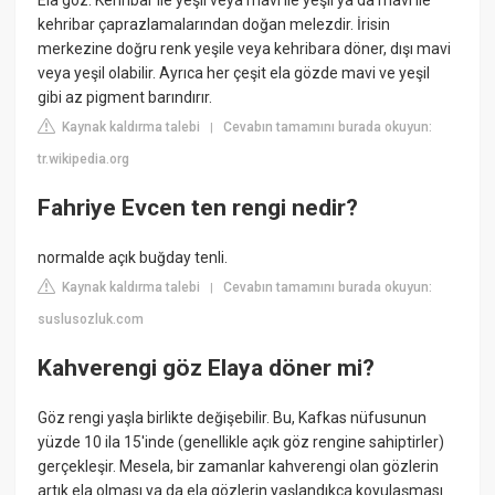
Ela göz: Kehribar ile yeşil veya mavi ile yeşil ya da mavi ile
kehribar çaprazlamalarından doğan melezdir. İrisin
merkezine doğru renk yeşile veya kehribara döner, dışı mavi
veya yeşil olabilir. Ayrıca her çeşit ela gözde mavi ve yeşil
gibi az pigment barındırır.
Kaynak kaldırma talebi
Cevabın tamamını burada okuyun:
|
tr.wikipedia.org
Fahriye Evcen ten rengi nedir?
normalde açık buğday tenli.
Kaynak kaldırma talebi
Cevabın tamamını burada okuyun:
|
suslusozluk.com
Kahverengi göz Elaya döner mi?
Göz rengi yaşla birlikte değişebilir. Bu, Kafkas nüfusunun
yüzde 10 ila 15'inde (genellikle açık göz rengine sahiptirler)
gerçekleşir. Mesela, bir zamanlar kahverengi olan gözlerin
artık ela olması ya da ela gözlerin yaşlandıkça koyulaşması