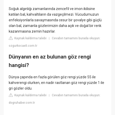
Soğuk algınlığı zamanlarında zencefil ve imon ikilisine
katılan bal, kahvaltıların da vazgeçilmezi. Vücudumuzun
enfeksiyonlarla savaşmasında cesur bir şovalye gibi güçlü
olan bal, zamanla gözlerimizin daha açık ve doğal bir renk
kazanmasına zemin hazırlar.
Kaynak kaldırma talebi
Cevabın tamamını burada okuyun:
|
ozgurkocaeli.com.tr
Dünyanın en az bulunan göz rengi
hangisi?
Dünya çapında en fazla görülen göz rengi yüzde 55 ile
kahverengi olurken, en nadir rastlanan göz rengi yüzde 1 ile
gri gözler oldu.
Kaynak kaldırma talebi
Cevabın tamamını burada okuyun:
|
dogruhaber.com.tr