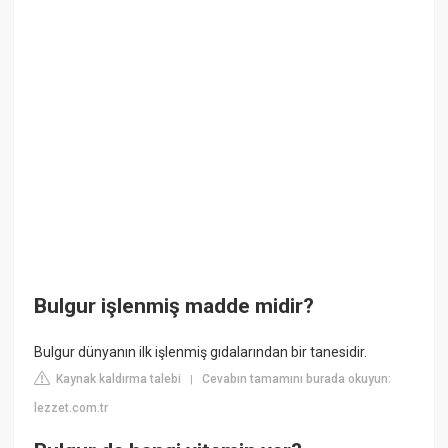
Bulgur işlenmiş madde midir?
Bulgur dünyanın ilk işlenmiş gıdalarından bir tanesidir.
Kaynak kaldırma talebi
Cevabın tamamını burada okuyun:
|
lezzet.com.tr