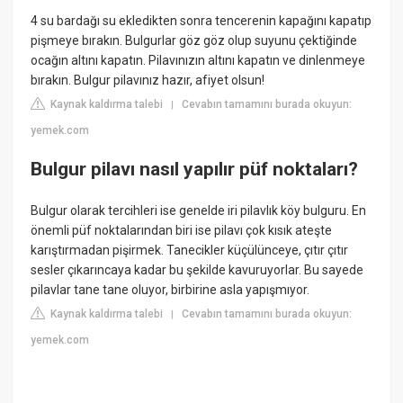
4 su bardağı su ekledikten sonra tencerenin kapağını kapatıp
pişmeye bırakın. Bulgurlar göz göz olup suyunu çektiğinde
ocağın altını kapatın. Pilavınızın altını kapatın ve dinlenmeye
bırakın. Bulgur pilavınız hazır, afiyet olsun!
Kaynak kaldırma talebi
Cevabın tamamını burada okuyun:
|
yemek.com
Bulgur pilavı nasıl yapılır püf noktaları?
Bulgur olarak tercihleri ise genelde iri pilavlık köy bulguru. En
önemli püf noktalarından biri ise pilavı çok kısık ateşte
karıştırmadan pişirmek. Tanecikler küçülünceye, çıtır çıtır
sesler çıkarıncaya kadar bu şekilde kavuruyorlar. Bu sayede
pilavlar tane tane oluyor, birbirine asla yapışmıyor.
Kaynak kaldırma talebi
Cevabın tamamını burada okuyun:
|
yemek.com