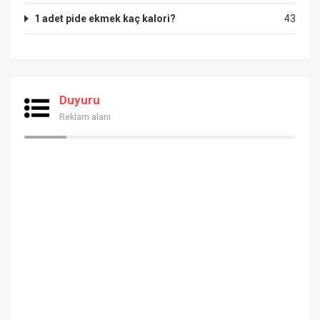
1 adet pide ekmek kaç kalori?
43
Duyuru
Reklam alanı