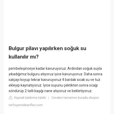
Bulgur pilavı yapılırken soğuk su
kullanılır mı?
pembeleşinceye kadar kavuruyoruz. Ardından soğuk suyla
yıkadığımız bulguru atıyoruz iyice kavuruyoruz. Daha sonra
salçayı koyup tekrar kavuruyoruz 4 bardak sıcak su ve tuz
ekleyip kaynatıyoruz. İyice suyunu çektikten sonra ocağı
söndürüp 2 tatlı kaşığı nane atıyoruz ve bekletiyoruz.
Kaynak kaldırma talebi
Cevabın tamamını burada okuyun:
|
nefisyemektarifleri.com