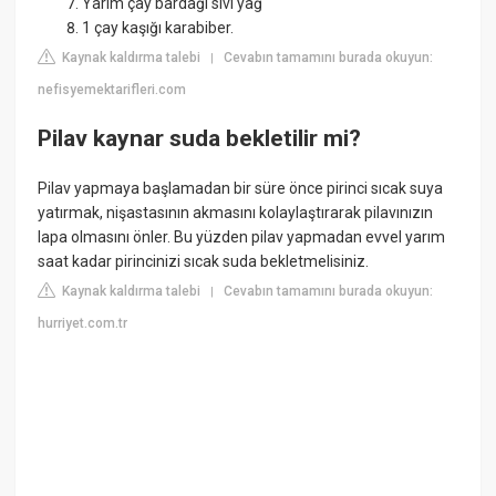
Yarım çay bardağı sıvı yağ
1 çay kaşığı karabiber.
Kaynak kaldırma talebi
Cevabın tamamını burada okuyun:
|
nefisyemektarifleri.com
Pilav kaynar suda bekletilir mi?
Pilav yapmaya başlamadan bir süre önce pirinci sıcak suya
yatırmak, nişastasının akmasını kolaylaştırarak pilavınızın
lapa olmasını önler. Bu yüzden pilav yapmadan evvel yarım
saat kadar pirincinizi sıcak suda bekletmelisiniz.
Kaynak kaldırma talebi
Cevabın tamamını burada okuyun:
|
hurriyet.com.tr