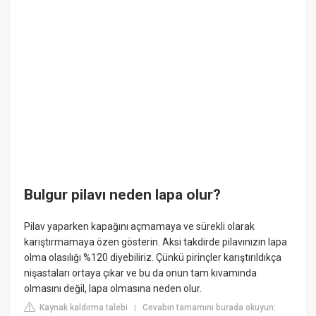
Bulgur pilavı neden lapa olur?
Pilav yaparken kapağını açmamaya ve sürekli olarak
karıştırmamaya özen gösterin. Aksi takdirde pilavınızın lapa
olma olasılığı %120 diyebiliriz. Çünkü pirinçler karıştırıldıkça
nişastaları ortaya çıkar ve bu da onun tam kıvamında
olmasını değil, lapa olmasına neden olur.
Kaynak kaldırma talebi
Cevabın tamamını burada okuyun:
|