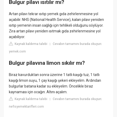
Bulgur pilavı ısıtılır mı?
Artan pilavı tekrar ısıtıp yemek gıda zehirlenmesine yol
açabilir. NHS (National Health Service), kalan pilavı yeniden
ısıtıp yemenin insan sağlığı için tehlikeli olduğunu söylüyor.
Zira artan pilavı yeniden ısıtmak gıda zehirlenmesine yol
açabiliyor.
Kaynak kaldırma talebi
Cevabın tamamını burada okuyun:
|
yemek.com
Bulgur pilavına limon sıkılır mı?
Biraz kavurduktan sonra üzerine 1 tatlı kaşığı tuz, 1 tatlı
kaşığı limon suyu, 1 çay kaşığı şekeri ekleyelim. Ardından
bulgurlar batana kadar su ekleyelim. Öncelikle biraz
kaynaması için ocağın. Altını açalım.
Kaynak kaldırma talebi
Cevabın tamamını burada okuyun:
|
nefisyemektarifleri.com