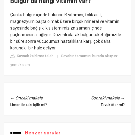
Bulgur da hangi vitamin var?
Çünkü bulgur içinde bulunan B vitamini, folik asit,
magnezyum başta olmak üzere birçok mineral ve vitamin
sayesinde bağışıklık sistemimizizn zaman içinde
güçlenmesini sağlıyor. Düzenli olarak bulgur tükettiğimizde
bir süre sonra vücudumuz hastalıklara karşı çok daha
korunaklı bir hale geliyor.
Kaynak kaldırma talebi
Cevabın tamamını burada okuyun:
|
yemek.com
←
Önceki makale
Sonraki makale
→
Limon ile rakı içilir mi?
Tavuk öter mi?
Benzer sorular