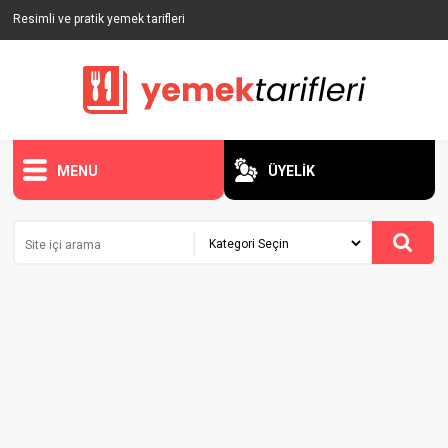
Resimli ve pratik yemek tarifleri
MENU
ÜYELİK