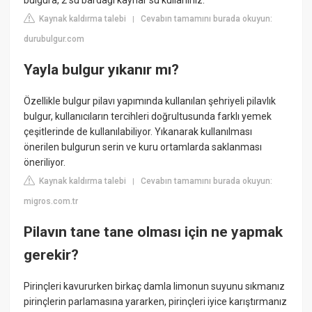
bulgura, 2 su bardağı kaynar su kullanınız.
Kaynak kaldırma talebi
Cevabın tamamını burada okuyun:
|
durubulgur.com
Yayla bulgur yıkanır mı?
Özellikle bulgur pilavı yapımında kullanılan şehriyeli pilavlık
bulgur, kullanıcıların tercihleri doğrultusunda farklı yemek
çeşitlerinde de kullanılabiliyor. Yıkanarak kullanılması
önerilen bulgurun serin ve kuru ortamlarda saklanması
öneriliyor.
Kaynak kaldırma talebi
Cevabın tamamını burada okuyun:
|
migros.com.tr
Pilavın tane tane olması için ne yapmak
gerekir?
Pirinçleri kavururken birkaç damla limonun suyunu sıkmanız
pirinçlerin parlamasına yararken, pirinçleri iyice karıştırmanız