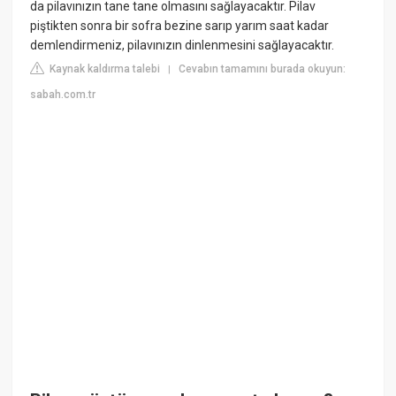
da pilavınızın tane tane olmasını sağlayacaktır. Pilav
piştikten sonra bir sofra bezine sarıp yarım saat kadar
demlendirmeniz, pilavınızın dinlenmesini sağlayacaktır.
Kaynak kaldırma talebi
Cevabın tamamını burada okuyun:
|
sabah.com.tr