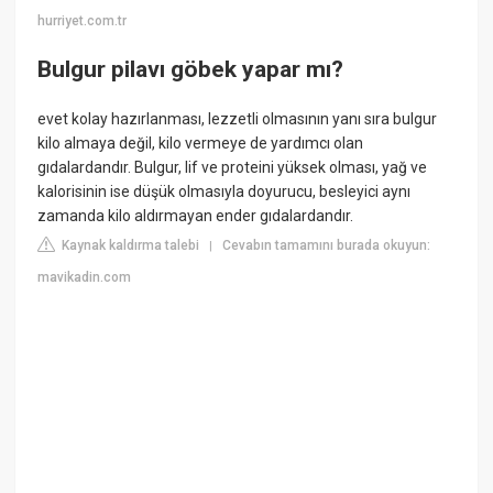
hurriyet.com.tr
Bulgur pilavı göbek yapar mı?
evet kolay hazırlanması, lezzetli olmasının yanı sıra bulgur
kilo almaya değil, kilo vermeye de yardımcı olan
gıdalardandır. Bulgur, lif ve proteini yüksek olması, yağ ve
kalorisinin ise düşük olmasıyla doyurucu, besleyici aynı
zamanda kilo aldırmayan ender gıdalardandır.
Kaynak kaldırma talebi
Cevabın tamamını burada okuyun:
|
mavikadin.com