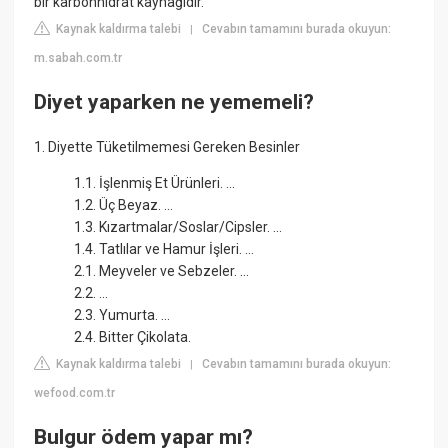
bir karbonhidrat kaynağıdır.
Kaynak kaldırma talebi
Cevabın tamamını burada okuyun:
|
m.sabah.com.tr
Diyet yaparken ne yememeli?
1. Diyette Tüketilmemesi Gereken Besinler
1.1. İşlenmiş Et Ürünleri. ...
1.2. Üç Beyaz. ...
1.3. Kızartmalar/Soslar/Cipsler. ...
1.4. Tatlılar ve Hamur İşleri. ...
2.1. Meyveler ve Sebzeler. ...
2.2. ...
2.3. Yumurta. ...
2.4. Bitter Çikolata.
Kaynak kaldırma talebi
Cevabın tamamını burada okuyun:
|
wefood.com.tr
Bulgur ödem yapar mı?