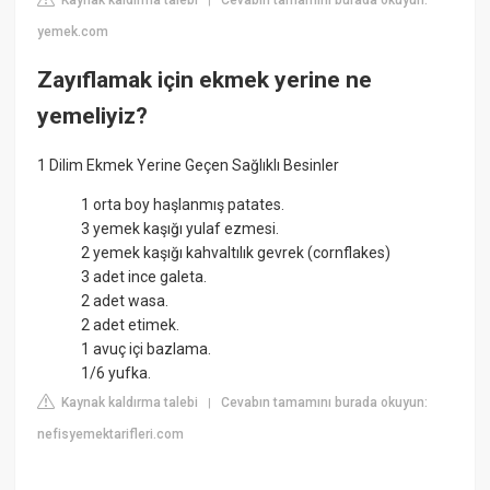
Kaynak kaldırma talebi
Cevabın tamamını burada okuyun:
|
yemek.com
Zayıflamak için ekmek yerine ne
yemeliyiz?
1 Dilim Ekmek Yerine Geçen Sağlıklı Besinler
1 orta boy haşlanmış patates.
3 yemek kaşığı yulaf ezmesi.
2 yemek kaşığı kahvaltılık gevrek (cornflakes)
3 adet ince galeta.
2 adet wasa.
2 adet etimek.
1 avuç içi bazlama.
1/6 yufka.
Kaynak kaldırma talebi
Cevabın tamamını burada okuyun:
|
nefisyemektarifleri.com