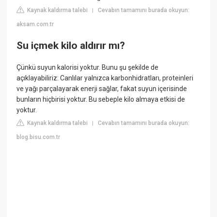
Kaynak kaldırma talebi
Cevabın tamamını burada okuyun:
|
aksam.com.tr
Su içmek kilo aldırır mı?
Çünkü suyun kalorisi yoktur. Bunu şu şekilde de
açıklayabiliriz: Canlılar yalnızca karbonhidratları, proteinleri
ve yağı parçalayarak enerji sağlar, fakat suyun içerisinde
bunların hiçbirisi yoktur. Bu sebeple kilo almaya etkisi de
yoktur.
Kaynak kaldırma talebi
Cevabın tamamını burada okuyun:
|
blog.bisu.com.tr