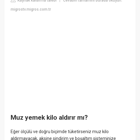
Kaynak kaldırma talebi
Cevabın tamamını burada okuyun:
|
migrostv.migros.com.tr
Muz yemek kilo aldırır mı?
Eğer ölçülü ve doğru biçimde tüketirseniz muz kilo
aldırmayacak, aksine sindirim ve boşaltım sisteminize