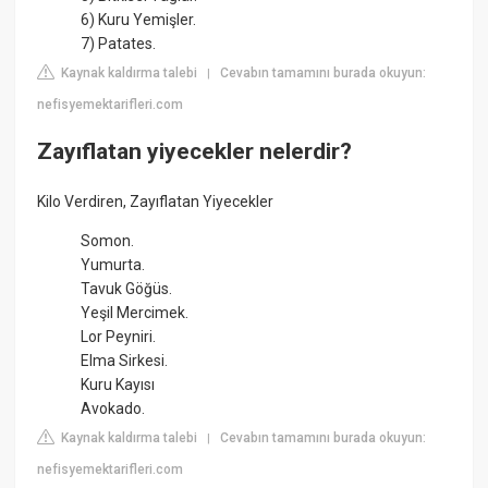
6) Kuru Yemişler.
7) Patates.
Kaynak kaldırma talebi
Cevabın tamamını burada okuyun:
|
nefisyemektarifleri.com
Zayıflatan yiyecekler nelerdir?
Kilo Verdiren, Zayıflatan Yiyecekler
Somon.
Yumurta.
Tavuk Göğüs.
Yeşil Mercimek.
Lor Peyniri.
Elma Sirkesi.
Kuru Kayısı
Avokado.
Kaynak kaldırma talebi
Cevabın tamamını burada okuyun:
|
nefisyemektarifleri.com