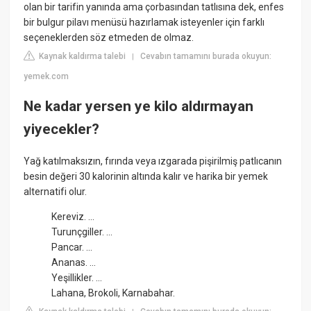
olan bir tarifin yanında ama çorbasından tatlısına dek, enfes
bir bulgur pilavı menüsü hazırlamak isteyenler için farklı
seçeneklerden söz etmeden de olmaz.
Kaynak kaldırma talebi
Cevabın tamamını burada okuyun:
|
yemek.com
Ne kadar yersen ye kilo aldırmayan
yiyecekler?
Yağ katılmaksızın, fırında veya ızgarada pişirilmiş patlıcanın
besin değeri 30 kalorinin altında kalır ve harika bir yemek
alternatifi olur.
Kereviz. ...
Turunçgiller. ...
Pancar. ...
Ananas. ...
Yeşillikler. ...
Lahana, Brokoli, Karnabahar.