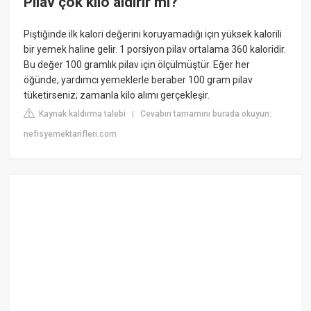
Pilav çok kilo aldırır mı?
Piştiğinde ilk kalori değerini koruyamadığı için yüksek kalorili
bir yemek haline gelir. 1 porsiyon pilav ortalama 360 kaloridir.
Bu değer 100 gramlık pilav için ölçülmüştür. Eğer her
öğünde, yardımcı yemeklerle beraber 100 gram pilav
tüketirseniz; zamanla kilo alımı gerçekleşir.
Kaynak kaldırma talebi
Cevabın tamamını burada okuyun:
|
nefisyemektarifleri.com