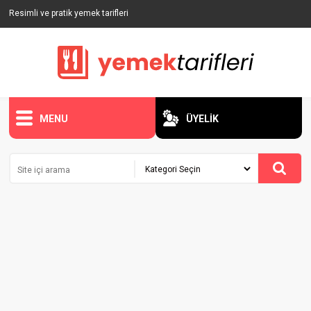
Resimli ve pratik yemek tarifleri
MENU
ÜYELİK