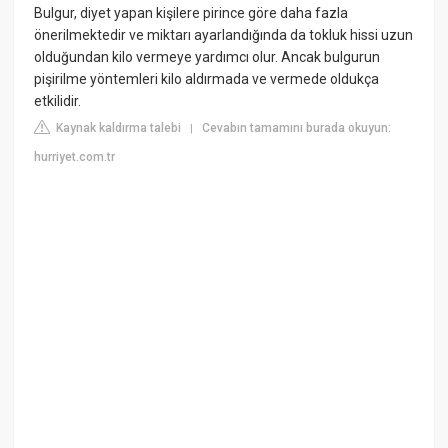
Bulgur, diyet yapan kişilere pirince göre daha fazla
önerilmektedir ve miktarı ayarlandığında da tokluk hissi uzun
olduğundan kilo vermeye yardımcı olur. Ancak bulgurun
pişirilme yöntemleri kilo aldırmada ve vermede oldukça
etkilidir.
Kaynak kaldırma talebi
Cevabın tamamını burada okuyun:
|
hurriyet.com.tr