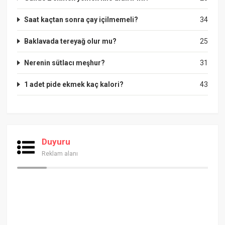
Saat kaçtan sonra çay içilmemeli?
34
Baklavada tereyağ olur mu?
25
Nerenin sütlacı meşhur?
31
1 adet pide ekmek kaç kalori?
43
Duyuru
Reklam alanı