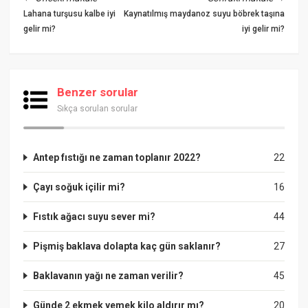
Lahana turşusu kalbe iyi
Kaynatılmış maydanoz suyu böbrek taşına
gelir mi?
iyi gelir mi?
Benzer sorular
Sıkça sorulan sorular
Antep fıstığı ne zaman toplanır 2022?
22
Çayı soğuk içilir mi?
16
Fıstık ağacı suyu sever mi?
44
Pişmiş baklava dolapta kaç gün saklanır?
27
Baklavanın yağı ne zaman verilir?
45
Günde 2 ekmek yemek kilo aldırır mı?
20