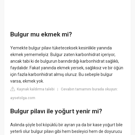
Bulgur mu ekmek mi?
Yemekte bulgur pilavı tüketeceksek kesinlikle yanında
ekmek yememeliyiz. Bulgur zaten karbonhidrat içeriyor,
ancak tabi ki de bulgurun barındırdığı karbonhidrat sağlıklı,
faydalıdır. Fakat yanında ekmek yersek, sağlıksız ve bir öğün
için fazla karbonhidrat almış oluruz. Bu sebeple bulgur
varsa, ekmek yok.
Kaynak kaldırma talebi
Cevabın tamamını burada okuyun:
|
aysetolga.com
Bulgur pilavı ile yoğurt yenir mi?
Aslında şöyle bol köpüklü bir ayran ya da bir kase yoğurt bile
yeterli olur bulgur pilavı gibi hem besleyici hem de doyurucu