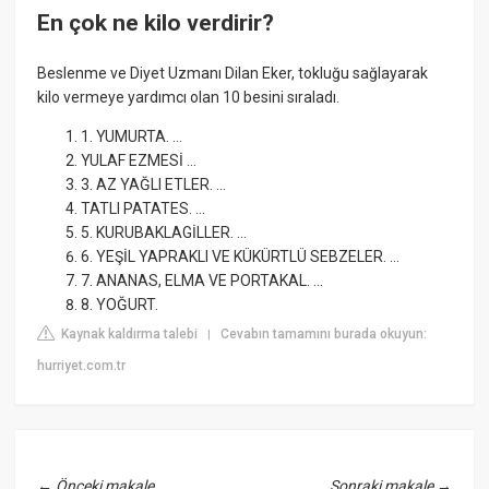
En çok ne kilo verdirir?
Beslenme ve Diyet Uzmanı Dilan Eker, tokluğu sağlayarak
kilo vermeye yardımcı olan 10 besini sıraladı.
1. YUMURTA. ...
YULAF EZMESİ ...
3. AZ YAĞLI ETLER. ...
TATLI PATATES. ...
5. KURUBAKLAGİLLER. ...
6. YEŞİL YAPRAKLI VE KÜKÜRTLÜ SEBZELER. ...
7. ANANAS, ELMA VE PORTAKAL. ...
8. YOĞURT.
Kaynak kaldırma talebi
Cevabın tamamını burada okuyun:
|
hurriyet.com.tr
←
Önceki makale
Sonraki makale
→