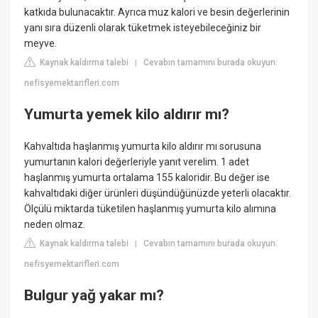
katkıda bulunacaktır. Ayrıca muz kalori ve besin değerlerinin
yanı sıra düzenli olarak tüketmek isteyebileceğiniz bir
meyve.
Kaynak kaldırma talebi
Cevabın tamamını burada okuyun:
|
nefisyemektarifleri.com
Yumurta yemek kilo aldırır mı?
Kahvaltıda haşlanmış yumurta kilo aldırır mı sorusuna
yumurtanın kalori değerleriyle yanıt verelim. 1 adet
haşlanmış yumurta ortalama 155 kaloridir. Bu değer ise
kahvaltıdaki diğer ürünleri düşündüğünüzde yeterli olacaktır.
Ölçülü miktarda tüketilen haşlanmış yumurta kilo alımına
neden olmaz.
Kaynak kaldırma talebi
Cevabın tamamını burada okuyun:
|
nefisyemektarifleri.com
Bulgur yağ yakar mı?