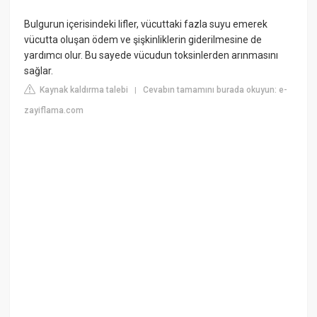
Bulgurun içerisindeki lifler, vücuttaki fazla suyu emerek
vücutta oluşan ödem ve şişkinliklerin giderilmesine de
yardımcı olur. Bu sayede vücudun toksinlerden arınmasını
sağlar.
Kaynak kaldırma talebi
Cevabın tamamını burada okuyun: e-
|
zayiflama.com