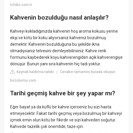
tchibo.com.tr
Kahvenin bozulduğu nasıl anlaşılır?
Kahveyi kokladığınızda kahvenin hoş aroma kokusu yerine
ekşi ve kötü bir koku alıyorsanız kahveniz bozulmuş
demektir. Kahvenin bozulduğuna bu şekilde ikna
olmadıysanız telvesini demleyebilirsiniz. Kahve renk
formunu kaybederek koyu kahverengiden açık kahverengiye
dönüşür. Bunun yanı sıra kahvenin hiç tadı yoktur.
Kaynak kaldırma talebi
Cevabın tamamını burada okuyun:
|
bozulurmu.com
Tarihi geçmiş kahve bir şey yapar mı?
Eğer bayat ya da küflü bir kahve içerseniz bu sizi hasta
etmeyecektir. Fakat tarihi geçmiş veya bozulmuş bir kahveyi
içmek emin olun kötü bir fikirdir ve sizi kahveden soğutur.
Kahvede tazelik çok önemlidir, taze için.