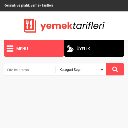
Resimli ve pratik yemek tarifleri
MENU
ÜYELİK