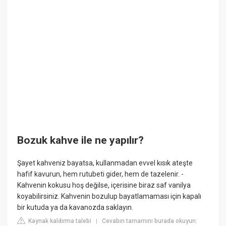
Bozuk kahve ile ne yapılır?
Şayet kahveniz bayatsa, kullanmadan evvel kısık ateşte
hafif kavurun, hem rutubeti gider, hem de tazelenir. -
Kahvenin kokusu hoş değilse, içerisine biraz saf vanilya
koyabilirsiniz. Kahvenin bozulup bayatlamaması için kapalı
bir kutuda ya da kavanozda saklayın.
Kaynak kaldırma talebi
Cevabın tamamını burada okuyun:
|