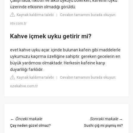
Çalışmada, nikotin ve alkol uykuyu bölerken, kafeinin uyku
üzerinde etkisinin olmadığı görüldü.
Kaynak kaldırma talebi
Cevabın tamamını burada okuyun:
|
ntv.com.tr
Kahve içmek uyku getirir mi?
evet kahve uyku açar. içinde bulunan kafein gibi maddelerle
uykumuzu kaçırma özelliğine sahiptir. gereken gecelerin en
büyük yardımcısı olmaktadır. Herkesin kafeine karşı
duyarlılığı farklıdır.
Kaynak kaldırma talebi
Cevabın tamamını burada okuyun:
|
ozekahve.com.tr
←
Önceki makale
Sonraki makale
→
Çay neden güzel olmaz?
Sushi çiğ mi pişmiş mi?