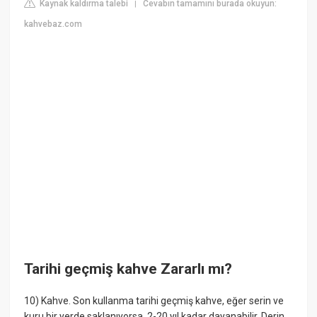
Kaynak kaldırma talebi
Cevabın tamamını burada okuyun:
|
kahvebaz.com
Tarihi geçmiş kahve Zararlı mı?
10) Kahve. Son kullanma tarihi geçmiş kahve, eğer serin ve
kuru bir yerde saklanıyorsa, 2-20 yıl kadar dayanabilir. Derin