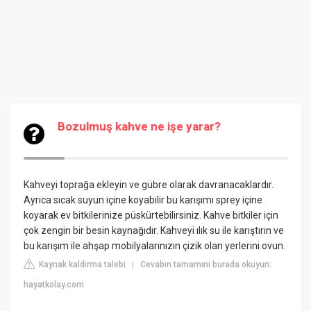
Bozulmuş kahve ne işe yarar?
Kahveyi toprağa ekleyin ve gübre olarak davranacaklardır.
Ayrıca sıcak suyun içine koyabilir bu karışımı sprey içine
koyarak ev bitkilerinize püskürtebilirsiniz. Kahve bitkiler için
çok zengin bir besin kaynağıdır. Kahveyi ılık su ile karıştırın ve
bu karışım ile ahşap mobilyalarınızın çizik olan yerlerini ovun.
Kaynak kaldırma talebi
Cevabın tamamını burada okuyun:
|
hayatkolay.com