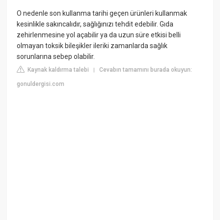
O nedenle son kullanma tarihi geçen ürünleri kullanmak
kesinlikle sakıncalıdır, sağlığınızı tehdit edebilir. Gıda
zehirlenmesine yol açabilir ya da uzun süre etkisi belli
olmayan toksik bileşikler ileriki zamanlarda sağlık
sorunlarına sebep olabilir.
Kaynak kaldırma talebi
Cevabın tamamını burada okuyun:
|
gonuldergisi.com