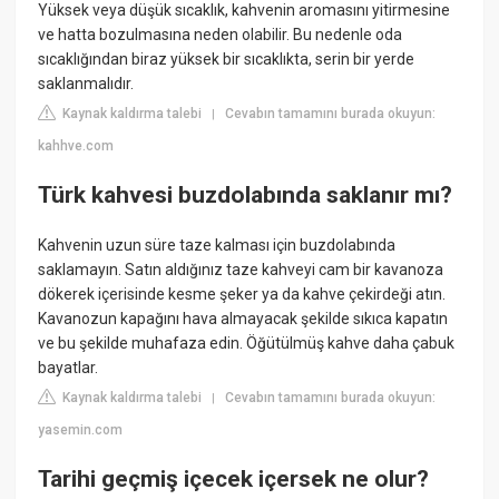
Yüksek veya düşük sıcaklık, kahvenin aromasını yitirmesine
ve hatta bozulmasına neden olabilir. Bu nedenle oda
sıcaklığından biraz yüksek bir sıcaklıkta, serin bir yerde
saklanmalıdır.
Kaynak kaldırma talebi
Cevabın tamamını burada okuyun:
|
kahhve.com
Türk kahvesi buzdolabında saklanır mı?
Kahvenin uzun süre taze kalması için buzdolabında
saklamayın. Satın aldığınız taze kahveyi cam bir kavanoza
dökerek içerisinde kesme şeker ya da kahve çekirdeği atın.
Kavanozun kapağını hava almayacak şekilde sıkıca kapatın
ve bu şekilde muhafaza edin. Öğütülmüş kahve daha çabuk
bayatlar.
Kaynak kaldırma talebi
Cevabın tamamını burada okuyun:
|
yasemin.com
Tarihi geçmiş içecek içersek ne olur?