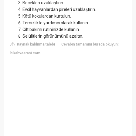
Böcekleri uzaklaştırın.
Evcil hayvanlardan pireleri uzaklaştırın.
Kötü kokulardan kurtulun.
Temizlikte yardımcı olarak kullanın.
Cilt bakımı rutininizde kullanın.
Selülitlerin görünümünü azaltın.
Kaynak kaldırma talebi
Cevabın tamamını burada okuyun:
|
bikahvearasi.com