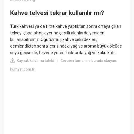
Kahve telvesi tekrar kullanılır mı?
Türk kahvesi ya da filtre kahve yaptıktan sonra ortaya çıkan
telveyi çöpe atmak yerine çeşitli alanlarda yeniden
kullanabilirsiniz. Öğütülmüş kahve çekirdekleri,
demlendikten sonra içerisindeki yağ ve aroma büyük ölçüde
suya geçse de, telvede yeterli miktarda yağ ve koku kalır.
Kaynak kaldırma talebi
Cevabın tamamını burada okuyun:
|
hurriyet.com.tr