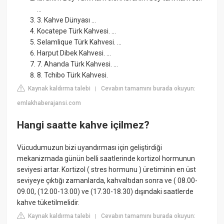
...
3. Kahve Dünyası ...
Kocatepe Türk Kahvesi. ...
Selamlique Türk Kahvesi. ...
Harput Dibek Kahvesi. ...
7. Ahanda Türk Kahvesi. ...
8. Tchibo Türk Kahvesi.
Kaynak kaldırma talebi
Cevabın tamamını burada okuyun:
|
emlakhaberajansi.com
Hangi saatte kahve içilmez?
Vücudumuzun bizi uyandırması için geliştirdiği
mekanizmada günün belli saatlerinde kortizol hormunun
seviyesi artar. Kortizol ( stres hormunu ) üretiminin en üst
seviyeye çıktığı zamanlarda, kahvaltıdan sonra ve ( 08.00-
09.00, (12.00-13.00) ve (17.30-18.30) dışındaki saatlerde
kahve tüketilmelidir.
Kaynak kaldırma talebi
Cevabın tamamını burada okuyun:
|