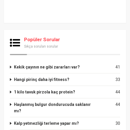
Popüler Sorular
Sıkça sorulan sorular
Kekik çayının ne gibi zararları var?
41
Hangi pirinç daha iyi fitness?
33
1 kilo tavuk pirzola kaç protein?
44
Haşlanmış bulgur dondurucuda saklanır
44
mı?
Kalp yetmezliği terleme yapar mı?
30