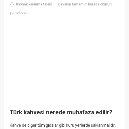
Kaynak kaldırma talebi
Cevabın tamamını burada okuyun:
|
yemek.com
Türk kahvesi nerede muhafaza edilir?
Kahve de diğer tüm gıdalar gibi kuru yerlerde saklanmalıdır.