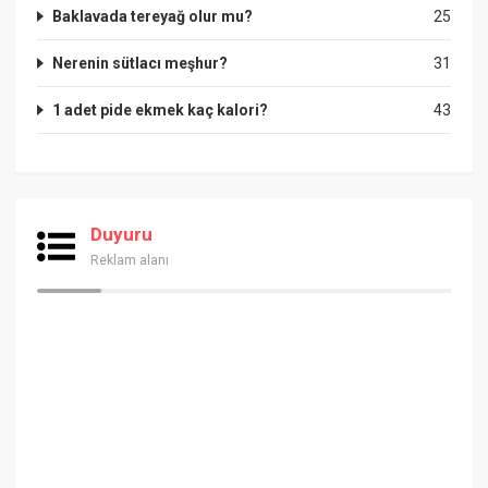
Baklavada tereyağ olur mu?
25
Nerenin sütlacı meşhur?
31
1 adet pide ekmek kaç kalori?
43
Duyuru
Reklam alanı