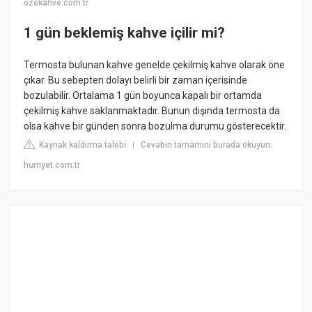
ozekahve.com.tr
1 gün beklemiş kahve içilir mi?
Termosta bulunan kahve genelde çekilmiş kahve olarak öne
çıkar. Bu sebepten dolayı belirli bir zaman içerisinde
bozulabilir. Ortalama 1 gün boyunca kapalı bir ortamda
çekilmiş kahve saklanmaktadır. Bunun dışında termosta da
olsa kahve bir günden sonra bozulma durumu gösterecektir.
Kaynak kaldırma talebi
Cevabın tamamını burada okuyun:
|
hurriyet.com.tr