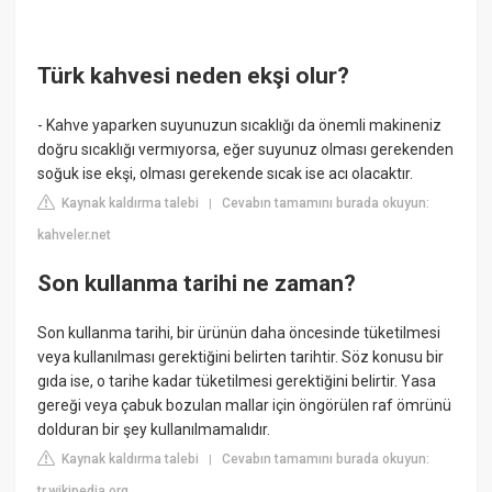
Türk kahvesi neden ekşi olur?
- Kahve yaparken suyunuzun sıcaklığı da önemli makineniz
doğru sıcaklığı vermıyorsa, eğer suyunuz olması gerekenden
soğuk ise ekşi, olması gerekende sıcak ise acı olacaktır.
Kaynak kaldırma talebi
Cevabın tamamını burada okuyun:
|
kahveler.net
Son kullanma tarihi ne zaman?
Son kullanma tarihi, bir ürünün daha öncesinde tüketilmesi
veya kullanılması gerektiğini belirten tarihtir. Söz konusu bir
gıda ise, o tarihe kadar tüketilmesi gerektiğini belirtir. Yasa
gereği veya çabuk bozulan mallar için öngörülen raf ömrünü
dolduran bir şey kullanılmamalıdır.
Kaynak kaldırma talebi
Cevabın tamamını burada okuyun:
|
tr.wikipedia.org