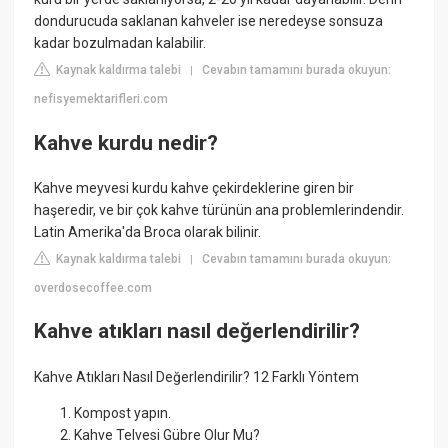
dondurucuda saklanan kahveler ise neredeyse sonsuza
kadar bozulmadan kalabilir.
Kaynak kaldırma talebi
Cevabın tamamını burada okuyun:
|
nefisyemektarifleri.com
Kahve kurdu nedir?
Kahve meyvesi kurdu kahve çekirdeklerine giren bir
haşeredir, ve bir çok kahve türünün ana problemlerindendir.
Latin Amerika'da Broca olarak bilinir.
Kaynak kaldırma talebi
Cevabın tamamını burada okuyun:
|
overdosecoffee.com
Kahve atıkları nasıl değerlendirilir?
Kahve Atıkları Nasıl Değerlendirilir? 12 Farklı Yöntem
Kompost yapın.
Kahve Telvesi Gübre Olur Mu?