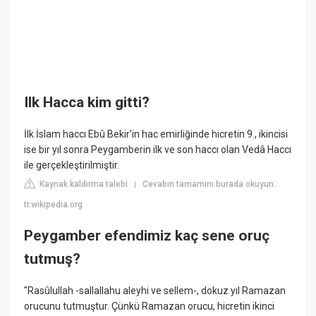
Ilk Hacca kim gitti?
İlk İslam haccı Ebû Bekir'in hac emirliğinde hicretin 9., ikincisi
ise bir yıl sonra Peygamberin ilk ve son haccı olan Vedâ Haccı
ile gerçekleştirilmiştir.
Kaynak kaldırma talebi
Cevabın tamamını burada okuyun:
|
tr.wikipedia.org
Peygamber efendimiz kaç sene oruç
tutmuş?
"Rasûlullah -sallallahu aleyhi ve sellem-, dokuz yıl Ramazan
orucunu tutmuştur. Çünkü Ramazan orucu, hicretin ikinci