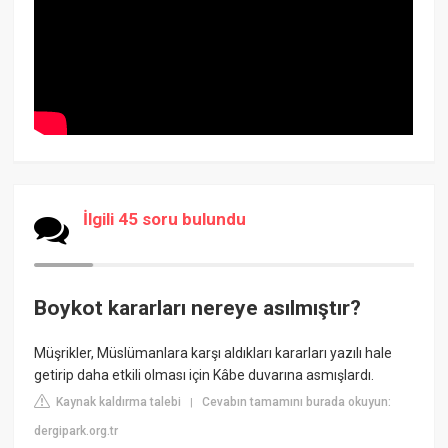
İlgili 45 soru bulundu
Boykot kararları nereye asılmıştır?
Müşrikler, Müslümanlara karşı aldıkları kararları yazılı hale
getirip daha etkili olması için Kâbe duvarına asmışlardı.
Kaynak kaldırma talebi
Cevabın tamamını burada okuyun:
|
dergipark.org.tr