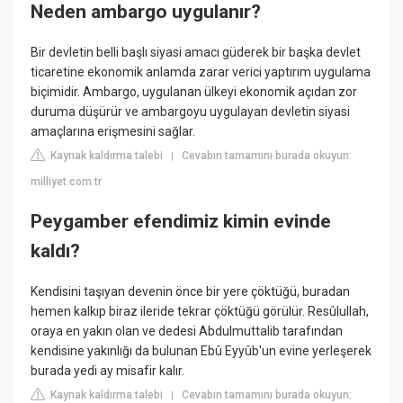
Neden ambargo uygulanır?
Bir devletin belli başlı siyasi amacı güderek bir başka devlet
ticaretine ekonomik anlamda zarar verici yaptırım uygulama
biçimidir. Ambargo, uygulanan ülkeyi ekonomik açıdan zor
duruma düşürür ve ambargoyu uygulayan devletin siyasi
amaçlarına erişmesini sağlar.
Kaynak kaldırma talebi
Cevabın tamamını burada okuyun:
|
milliyet.com.tr
Peygamber efendimiz kimin evinde
kaldı?
Kendisini taşıyan devenin önce bir yere çöktüğü, buradan
hemen kalkıp biraz ileride tekrar çöktüğü görülür. Resûlullah,
oraya en yakın olan ve dedesi Abdulmuttalib tarafından
kendisine yakınlığı da bulunan Ebû Eyyûb'un evine yerleşerek
burada yedi ay misafir kalır.
Kaynak kaldırma talebi
Cevabın tamamını burada okuyun:
|