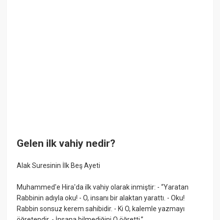
Gelen ilk vahiy nedir?
Alak Suresinin İlk Beş Ayeti
Muhammed'e Hira'da ilk vahiy olarak inmiştir: - “Yaratan
Rabbinin adıyla oku! - O, insanı bir alaktan yarattı. - Oku!
Rabbin sonsuz kerem sahibidir. - Ki O, kalemle yazmayı
öğretendir. - İnsana bilmediğini O öğretti.”