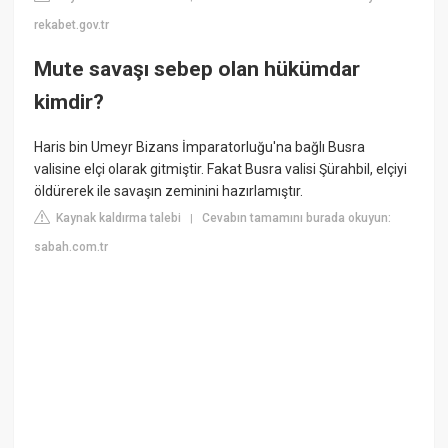
rekabet.gov.tr
Mute savaşı sebep olan hükümdar
kimdir?
Haris bin Umeyr Bizans İmparatorluğu'na bağlı Busra
valisine elçi olarak gitmiştir. Fakat Busra valisi Şürahbil, elçiyi
öldürerek ile savaşın zeminini hazırlamıştır.
Kaynak kaldırma talebi
Cevabın tamamını burada okuyun:
|
sabah.com.tr