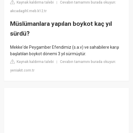
Kaynak kaldırma talebi
Cevabın tamamını burada okuyun:
|
akcadagihl.meb.k12.tr
Müslümanlara yapılan boykot kaç yıl
sürdü?
Mekke'de Peygamber Efendimiz (s.a.v) ve sahabilere karşı
başlatılan boykot dönemi 3 yıl sürmüştür.
Kaynak kaldırma talebi
Cevabın tamamını burada okuyun:
|
yeniakit.com.tr