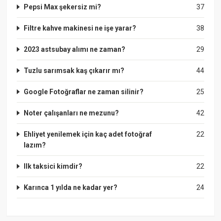
Pepsi Max şekersiz mi?
37
Filtre kahve makinesi ne işe yarar?
38
2023 astsubay alımı ne zaman?
29
Tuzlu sarımsak kaş çıkarır mı?
44
Google Fotoğraflar ne zaman silinir?
25
Noter çalışanları ne mezunu?
42
Ehliyet yenilemek için kaç adet fotoğraf
22
lazım?
Ilk taksici kimdir?
22
Karınca 1 yılda ne kadar yer?
24