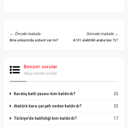
←
Önceki makale
Sonraki makale
→
Bina enkazında asbest var mı?
A101 elektrikli araba kac TL?
Benzer sorular
Sıkça sorulan sorular
Kardeş katli yasası kim kaldırdı?
25
Atatürk kara çarşafı neden kaldırdı?
32
Türkiye'de halifeliği kim kaldırdı?
17