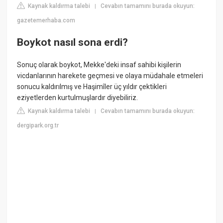
Kaynak kaldırma talebi
Cevabın tamamını burada okuyun:
|
gazetemerhaba.com
Boykot nasıl sona erdi?
Sonuç olarak boykot, Mekke'deki insaf sahibi kişilerin
vicdanlarının harekete geçmesi ve olaya müdahale etmeleri
sonucu kaldırılmış ve Haşimîler üç yıldır çektikleri
eziyetlerden kurtulmuşlardır diyebiliriz.
Kaynak kaldırma talebi
Cevabın tamamını burada okuyun:
|
dergipark.org.tr