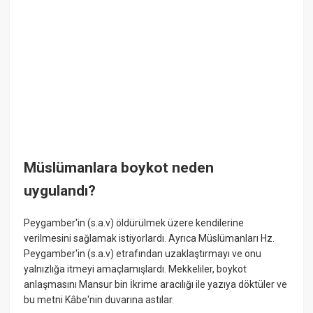
Müslümanlara boykot neden
uygulandı?
Peygamber'in (s.a.v) öldürülmek üzere kendilerine
verilmesini sağlamak istiyorlardı. Ayrıca Müslümanları Hz.
Peygamber'in (s.a.v) etrafından uzaklaştırmayı ve onu
yalnızlığa itmeyi amaçlamışlardı. Mekkeliler, boykot
anlaşmasını Mansur bin İkrime aracılığı ile yazıya döktüler ve
bu metni Kâbe'nin duvarına astılar.