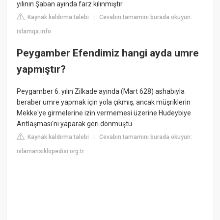
yılının Şaban ayında farz kılınmıştır.
Kaynak kaldırma talebi
Cevabın tamamını burada okuyun:
|
islamqa.info
Peygamber Efendimiz hangi ayda umre
yapmıştır?
Peygamber 6. yılın Zilkade ayında (Mart 628) ashabıyla
beraber umre yapmak için yola çıkmış, ancak müşriklerin
Mekke'ye girmelerine izin vermemesi üzerine Hudeybiye
Antlaşması'nı yaparak geri dönmüştü.
Kaynak kaldırma talebi
Cevabın tamamını burada okuyun:
|
islamansiklopedisi.org.tr