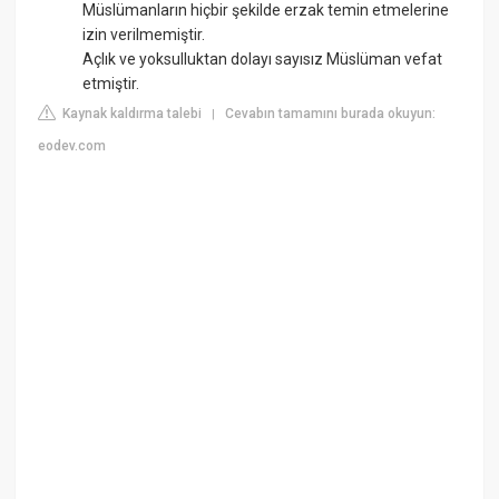
Müslümanların hiçbir şekilde erzak temin etmelerine
izin verilmemiştir.
Açlık ve yoksulluktan dolayı sayısız Müslüman vefat
etmiştir.
Kaynak kaldırma talebi
Cevabın tamamını burada okuyun:
|
eodev.com