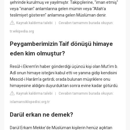
şehrinde kurulmuş ve yayılmıştır. Takipçilerine, "iman etmiş"
veya "inanan" anlamlarına gelen mümin veya "Allah'a
teslimiyet gösteren" anlamına gelen Müslüman denir.
Kaynak kaldırma talebi
Cevabın tamamını burada okuyun:
|
tr.wikipedia.org
Peygamberimizin Taif dönüşü himaye
eden kim olmuştur?
Resûl-i Ekrem'in haber gönderdiği üçüncü kişi olan Mut'im b.
Adî onun himaye isteğini kabul etti ve yanına gidip kendisini
Mescid-i Harâm'a getirdi; orada bulunan müşriklere onu
himayesine aldığını duyurduktan sonra evine kadar götürdü.
Kaynak kaldırma talebi
Cevabın tamamını burada okuyun:
|
islamansiklopedisi.org.tr
Darül erkan ne demek?
Darül Erkam Mekke'de Müslüman kişilerin henüz açıktan