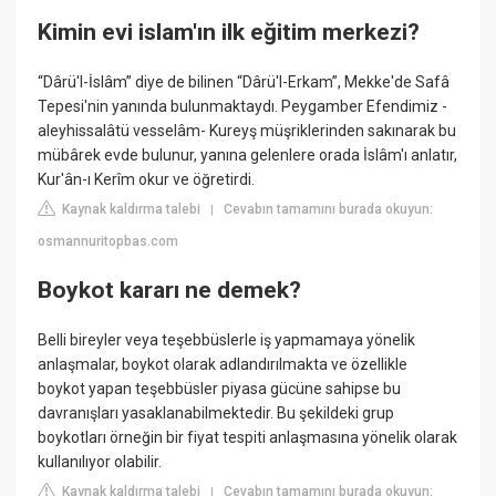
Kimin evi islam'ın ilk eğitim merkezi?
“Dârü'l-İslâm” diye de bilinen “Dârü'l-Erkam”, Mekke'de Safâ
Tepesi'nin yanında bulunmaktaydı. Peygamber Efendimiz -
aleyhissalâtü vesselâm- Kureyş müşriklerinden sakınarak bu
mübârek evde bulunur, yanına gelenlere orada İslâm'ı anlatır,
Kur'ân-ı Kerîm okur ve öğretirdi.
Kaynak kaldırma talebi
Cevabın tamamını burada okuyun:
|
osmannuritopbas.com
Boykot kararı ne demek?
Belli bireyler veya teşebbüslerle iş yapmamaya yönelik
anlaşmalar, boykot olarak adlandırılmakta ve özellikle
boykot yapan teşebbüsler piyasa gücüne sahipse bu
davranışları yasaklanabilmektedir. Bu şekildeki grup
boykotları örneğin bir fiyat tespiti anlaşmasına yönelik olarak
kullanılıyor olabilir.
Kaynak kaldırma talebi
Cevabın tamamını burada okuyun:
|