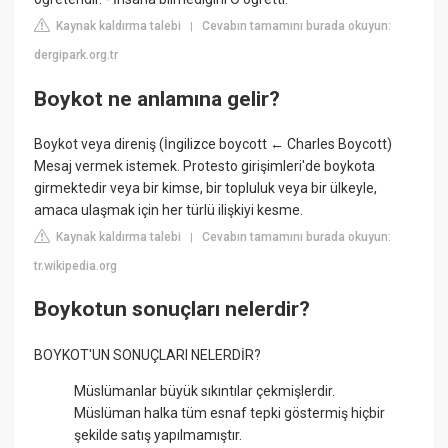
Kaynak kaldırma talebi
Cevabın tamamını burada okuyun:
|
dergipark.org.tr
Boykot ne anlamına gelir?
Boykot veya direniş (İngilizce boycott ← Charles Boycott)
Mesaj vermek istemek. Protesto girişimleri'de boykota
girmektedir veya bir kimse, bir topluluk veya bir ülkeyle,
amaca ulaşmak için her türlü ilişkiyi kesme.
Kaynak kaldırma talebi
Cevabın tamamını burada okuyun:
|
tr.wikipedia.org
Boykotun sonuçları nelerdir?
BOYKOT'UN SONUÇLARI NELERDİR?
Müslümanlar büyük sıkıntılar çekmişlerdir.
Müslüman halka tüm esnaf tepki göstermiş hiçbir
şekilde satış yapılmamıştır.