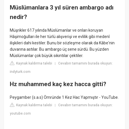
Müslümanlara 3 yıl süren ambargo adı
nedir?
Müşrikler 617 yılında Müslümanlar ve onları koruyan
Hâşimoğulları ile her türlü alışverişi ve evlilik gibi medenî
ilişkileri dahi kestiler. Bunu bir sözleşme olarak da Kâbe'nin
duvarına astılar. Bu ambargo üç sene sürdü. Bu yüzden
Müslümanlar çok büyük sıkıntılar çektiler.
Kaynak kaldırma talebi
Cevabın tamamını burada okuyun:
|
indyturk.com
Hz muhammed kaç kez hacca gitti?
Peygamber (s.a.s) Ömründe 1 Kez Hac Yapmıştır - YouTube.
Kaynak kaldırma talebi
Cevabın tamamını burada okuyun:
|
youtube.com