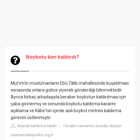
Boykotu kim kaldırdı?
Mut'im'in müslümanların Ebû Tâlib mahallesinde kuşatılması
esnasında onlara gizlice yiyecek gönderdiği bilinmektedir.
Ayrıca birkaç arkadaşıyla beraber boykotun kaldırılması için
çaba göstermiş ve sonunda boykotu kaldırma kararını
açıklama ve Kâbe'nin içinde asılı boykot metnini kaldırma
görevini üstlenmiştir.
Kaynak kaldırma talebi
Cevabın tamamını burada okuyun:
|
islamansiklopedisi.org.tr