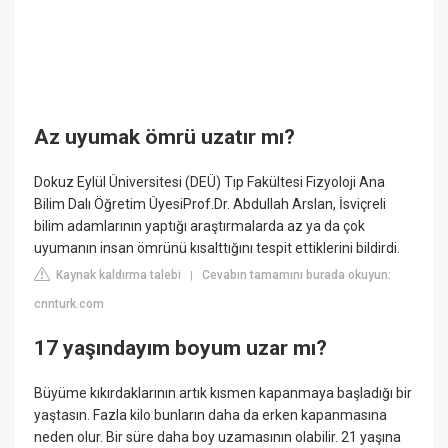
Az uyumak ömrü uzatır mı?
Dokuz Eylül Üniversitesi (DEÜ) Tıp Fakültesi Fizyoloji Ana
Bilim Dalı Öğretim ÜyesiProf.Dr. Abdullah Arslan, İsviçreli
bilim adamlarının yaptığı araştırmalarda az ya da çok
uyumanın insan ömrünü kısalttığını tespit ettiklerini bildirdi.
Kaynak kaldırma talebi
Cevabın tamamını burada okuyun:
|
cnnturk.com
17 yaşındayım boyum uzar mı?
Büyüme kıkırdaklarının artık kısmen kapanmaya başladığı bir
yaştasın. Fazla kilo bunların daha da erken kapanmasına
neden olur. Bir süre daha boy uzamasının olabilir. 21 yaşına