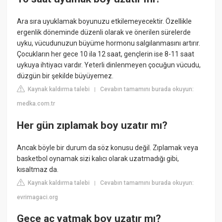
Ara sıra uyuklamak boyunuzu etkilemeyecektir. Özellikle
ergenlik döneminde düzenli olarak ve önerilen sürelerde
uyku, vücudunuzun büyüme hormonu salgılanmasını artırır.
Çocukların her gece 10 ila 12 saat, gençlerin ise 8-11 saat
uykuya ihtiyacı vardır. Yeterli dinlenmeyen çocuğun vücudu,
düzgün bir şekilde büyüyemez.
Kaynak kaldırma talebi
Cevabın tamamını burada okuyun:
|
medka.com.tr
Her gün zıplamak boy uzatır mı?
Ancak böyle bir durum da söz konusu değil. Zıplamak veya
basketbol oynamak sizi kalıcı olarak uzatmadığı gibi,
kısaltmaz da.
Kaynak kaldırma talebi
Cevabın tamamını burada okuyun:
|
evrimagaci.org
Gece aç yatmak boy uzatır mı?