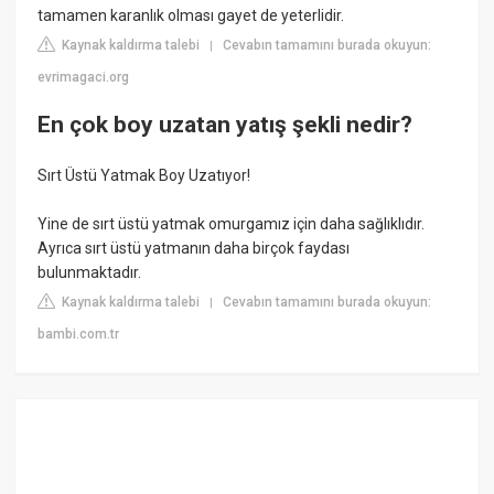
tamamen karanlık olması gayet de yeterlidir.
Kaynak kaldırma talebi
Cevabın tamamını burada okuyun:
|
evrimagaci.org
En çok boy uzatan yatış şekli nedir?
Sırt Üstü Yatmak Boy Uzatıyor!
Yine de sırt üstü yatmak omurgamız için daha sağlıklıdır.
Ayrıca sırt üstü yatmanın daha birçok faydası
bulunmaktadır.
Kaynak kaldırma talebi
Cevabın tamamını burada okuyun:
|
bambi.com.tr