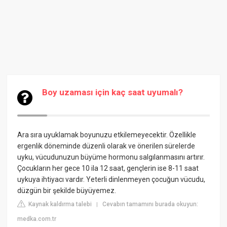
Boy uzaması için kaç saat uyumalı?
Ara sıra uyuklamak boyunuzu etkilemeyecektir. Özellikle
ergenlik döneminde düzenli olarak ve önerilen sürelerde
uyku, vücudunuzun büyüme hormonu salgılanmasını artırır.
Çocukların her gece 10 ila 12 saat, gençlerin ise 8-11 saat
uykuya ihtiyacı vardır. Yeterli dinlenmeyen çocuğun vücudu,
düzgün bir şekilde büyüyemez.
Kaynak kaldırma talebi
Cevabın tamamını burada okuyun:
|
medka.com.tr