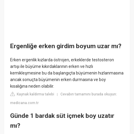
Ergenliğe erken girdim boyum uzar mı?
Erken ergenlik kızlarda östrojen, erkeklerde testosteron
artışı ile büyüme kıkırdaklarının erken ve hızlı
kemikleşmesine bu da başlangıçta büyümenin hızlanmasına
ancak sonuçta büyümenin erken durmasına ve boy
kısalığına neden olabilir.
Kaynak kaldırma talebi
Cevabın tamamını burada okuyun:
|
medicana.com.tr
Günde 1 bardak süt içmek boy uzatır
mı?