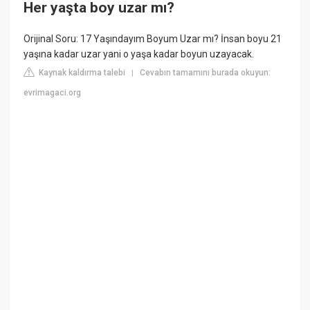
Her yaşta boy uzar mı?
Orijinal Soru: 17 Yaşındayım Boyum Uzar mı? İnsan boyu 21
yaşına kadar uzar yani o yaşa kadar boyun uzayacak.
Kaynak kaldırma talebi
Cevabın tamamını burada okuyun:
|
evrimagaci.org