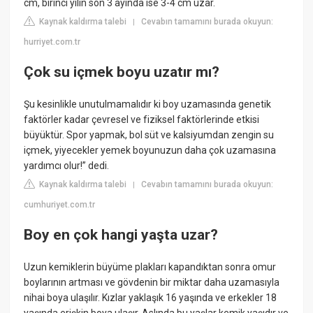
cm, birinci yılın son 3 ayında ise 3-4 cm uzar.
Kaynak kaldırma talebi
Cevabın tamamını burada okuyun:
|
hurriyet.com.tr
Çok su içmek boyu uzatır mı?
Şu kesinlikle unutulmamalıdır ki boy uzamasında genetik
faktörler kadar çevresel ve fiziksel faktörlerinde etkisi
büyüktür. Spor yapmak, bol süt ve kalsiyumdan zengin su
içmek, yiyecekler yemek boyunuzun daha çok uzamasına
yardımcı olur!” dedi.
Kaynak kaldırma talebi
Cevabın tamamını burada okuyun:
|
cumhuriyet.com.tr
Boy en çok hangi yaşta uzar?
Uzun kemiklerin büyüme plakları kapandıktan sonra omur
boylarının artması ve gövdenin bir miktar daha uzamasıyla
nihai boya ulaşılır. Kızlar yaklaşık 16 yaşında ve erkekler 18
yaşında erişkin boya ulaşır. Aslında bu yaşlar kemik yaşıdır ve