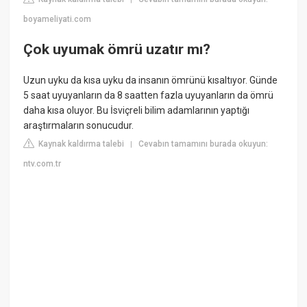
boyameliyati.com
Çok uyumak ömrü uzatır mı?
Uzun uyku da kısa uyku da insanın ömrünü kısaltıyor. Günde
5 saat uyuyanların da 8 saatten fazla uyuyanların da ömrü
daha kısa oluyor. Bu İsviçreli bilim adamlarının yaptığı
araştırmaların sonucudur.
Kaynak kaldırma talebi
Cevabın tamamını burada okuyun:
|
ntv.com.tr