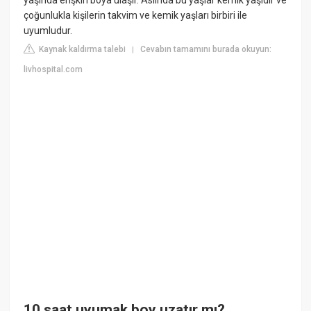
çoğunlukla kişilerin takvim ve kemik yaşları birbiri ile
uyumludur.
Kaynak kaldırma talebi
Cevabın tamamını burada okuyun:
|
livhospital.com
10 saat uyumak boy uzatır mı?