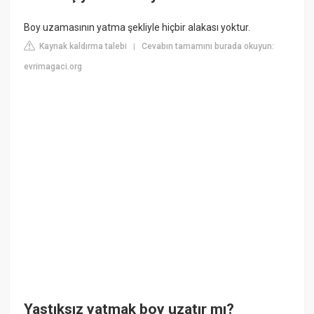
Boy uzamasının yatma şekliyle hiçbir alakası yoktur.
Kaynak kaldırma talebi
Cevabın tamamını burada okuyun:
|
evrimagaci.org
Yastıksız yatmak boy uzatır mı?