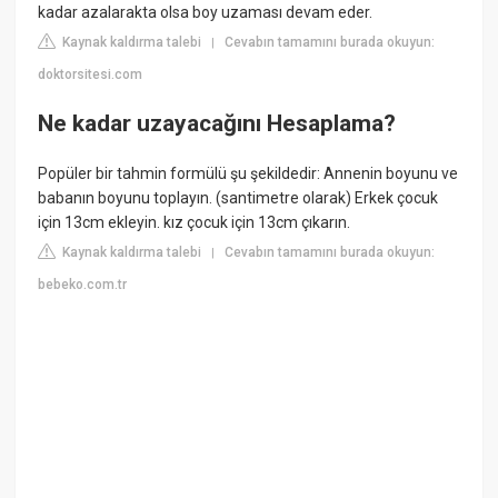
kadar azalarakta olsa boy uzaması devam eder.
Kaynak kaldırma talebi
Cevabın tamamını burada okuyun:
|
doktorsitesi.com
Ne kadar uzayacağını Hesaplama?
Popüler bir tahmin formülü şu şekildedir: Annenin boyunu ve
babanın boyunu toplayın. (santimetre olarak) Erkek çocuk
için 13cm ekleyin. kız çocuk için 13cm çıkarın.
Kaynak kaldırma talebi
Cevabın tamamını burada okuyun:
|
bebeko.com.tr