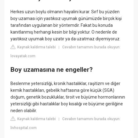
Herkes uzun boylu olmanın hayalini kurar. Sırf bu yüzden
boy uzaması için yastıksız uyumak günümüzde birçok kişi
tarafından uygulanan bir yöntemdir. Fakat bu konuda
kanıtlanmış herhangi kesin bir bilgi yoktur. O nedenle de
yastıksız uyumak boy uzatır ya da uzatmaz diyemiyoruz.
Kaynak kaldırma talebi
Cevabın tamamını burada okuyun:
|
lovayatak.com
Boy uzamasına ne engeller?
Beslenme yetersizliği, kronik hastalıklar, raşitizm ve diğer
kemik hastalıkları, gebelik haftasına göre küçük (SGA)
doğum, genetik bozukluklar, tiroit ve büyüme hormonlarının
yetersizliği gibi hastalıklar boy kısalığı ve büyüme geriliğine
neden olabilir.
Kaynak kaldırma talebi
Cevabın tamamını burada okuyun:
|
livhospital.com