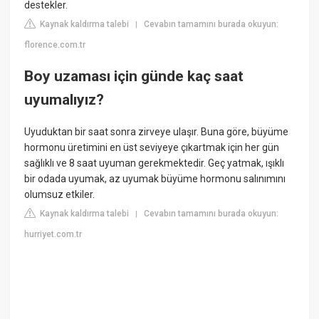
destekler.
Kaynak kaldırma talebi
Cevabın tamamını burada okuyun:
|
florence.com.tr
Boy uzaması için günde kaç saat
uyumalıyız?
Uyuduktan bir saat sonra zirveye ulaşır. Buna göre, büyüme
hormonu üretimini en üst seviyeye çıkartmak için her gün
sağlıklı ve 8 saat uyuman gerekmektedir. Geç yatmak, ışıklı
bir odada uyumak, az uyumak büyüme hormonu salınımını
olumsuz etkiler.
Kaynak kaldırma talebi
Cevabın tamamını burada okuyun:
|
hurriyet.com.tr