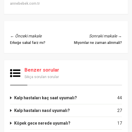
annebebek.com.tr
←
Önceki makale
Sonraki makale
→
Erkeğe sakal farz mı?
Miyomlar ne zaman alinmali?
Benzer sorular
Sıkça sorulan sorular
Kalp hastaları kaç saat uyumalı?
44
Kalp hastaları nasıl uyumalı?
27
Köpek gece nerede uyumalı?
17