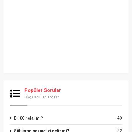
Popüler Sorular
Sıkça sorulan sorular
E 100 helal mı?
40
Süt karın gazına iyi gelir mi?
32