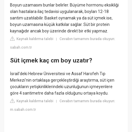
Boyun uzamasını bunlar belirler. Büyüme hormonu eksikliği
olan hastalara ilaç tedavisi uygulanarak, boyları 12-18
santim uzatılabilir. Basket oynamak ya da süt içmek ise,
boyun uzamasına küçük katkılar sağlar. Süt bir protein
kaynağıdır ancak boy üzerinde direkt bir etki yapmaz.
Kaynak kaldırma talebi
Cevabın tamamını burada okuyun:
|
sabah.com.tr
Süt içmek kaç cm boy uzatır?
İsrail'deki Hebrew Üniversitesi ve Assaf Harofeh Tıp
Merkezi'nin ortaklaşa gerçekleştirdiği araştırma, süt içen
çocukların yetişkinliklerindeki uzunluğunun içmeyenlere
göre 4 santimetre daha fazla olduğunu ortaya koydu.
Kaynak kaldırma talebi
Cevabın tamamını burada okuyun:
|
m.sabah.com.tr