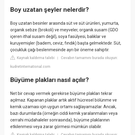
Boy uzatan şeyler nelerdir?
Boy uzatan besinler arasında süt ve süt ürünleri, yumurta,
organik sebze (brokoli) ve meyveler, organik susam (GDO
içeren ithal susam değil), soya fasülyesi, balıklar ve
kuruyemişler (badem, ceviz, fındık) başta gelmektedir. Süt,
çocukluk çağı beslenmesinde ayrı bir öneme sahiptir.
Kaynak kaldırma talebi
Cevabın tamamını burada okuyun:
|
kudretinternational.com
Büyüme plakları nasıl açılır?
Net bir cevap vermek gerekirse büyüme plakları tekrar
açılmaz. Kapanan plaklar artık aktif hücresel bölünme ve
kemik uzaması için uygun ortamı sağlayamazlar. Ancak,
bazı durumlarda (örneğin ciddi kemik yaralanmaları veya
cerrahi müdahaleler sonrasında), büyüme plaklarının
etkilenmesi veya zarar görmesi mümkün olabilir.
Kaynak kaldırma talebi
Cevabın tamamını burada okuyun:
|