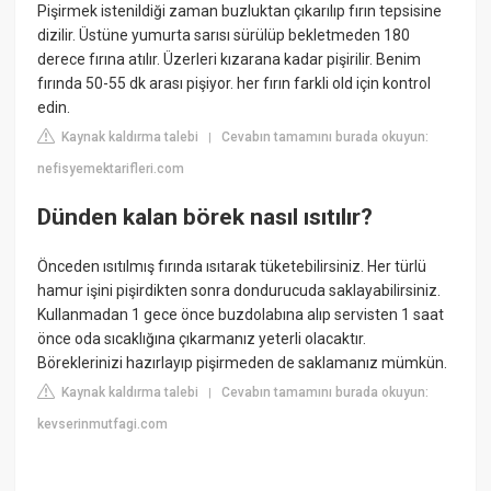
Pişirmek istenildiği zaman buzluktan çıkarılıp fırın tepsisine
dizilir. Üstüne yumurta sarısı sürülüp bekletmeden 180
derece fırına atılır. Üzerleri kızarana kadar pişirilir. Benim
fırında 50-55 dk arası pişiyor. her fırın farkli old için kontrol
edin.
Kaynak kaldırma talebi
Cevabın tamamını burada okuyun:
|
nefisyemektarifleri.com
Dünden kalan börek nasıl ısıtılır?
Önceden ısıtılmış fırında ısıtarak tüketebilirsiniz. Her türlü
hamur işini pişirdikten sonra dondurucuda saklayabilirsiniz.
Kullanmadan 1 gece önce buzdolabına alıp servisten 1 saat
önce oda sıcaklığına çıkarmanız yeterli olacaktır.
Böreklerinizi hazırlayıp pişirmeden de saklamanız mümkün.
Kaynak kaldırma talebi
Cevabın tamamını burada okuyun:
|
kevserinmutfagi.com