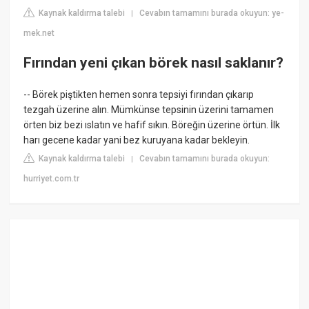
Kaynak kaldırma talebi
Cevabın tamamını burada okuyun: ye-
|
mek.net
Fırından yeni çıkan börek nasıl saklanır?
-- Börek piştikten hemen sonra tepsiyi fırından çıkarıp
tezgah üzerine alın. Mümkünse tepsinin üzerini tamamen
örten biz bezi ıslatın ve hafif sıkın. Böreğin üzerine örtün. İlk
harı gecene kadar yani bez kuruyana kadar bekleyin.
Kaynak kaldırma talebi
Cevabın tamamını burada okuyun:
|
hurriyet.com.tr