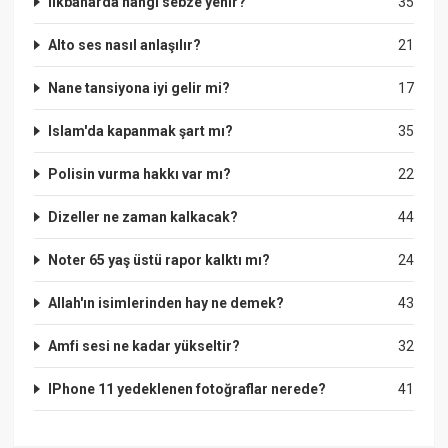
Ilkbaharda hangi sebze yenir?
35
Alto ses nasıl anlaşılır?
21
Nane tansiyona iyi gelir mi?
17
Islam'da kapanmak şart mı?
35
Polisin vurma hakkı var mı?
22
Dizeller ne zaman kalkacak?
44
Noter 65 yaş üstü rapor kalktı mı?
24
Allah'ın isimlerinden hay ne demek?
43
Amfi sesi ne kadar yükseltir?
32
IPhone 11 yedeklenen fotoğraflar nerede?
41