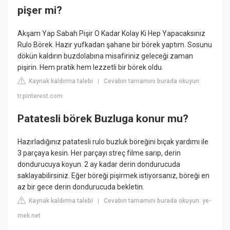
pişer mi?
Akşam Yap Sabah Pişir O Kadar Kolay Ki Hep Yapacaksınız
Rulo Börek. Hazır yufkadan şahane bir börek yaptım. Sosunu
dökün kaldırın buzdolabına misafiriniz geleceği zaman
pişirin. Hem pratik hem lezzetli bir börek oldu.
Kaynak kaldırma talebi
Cevabın tamamını burada okuyun:
|
tr.pinterest.com
Patatesli börek Buzluga konur mu?
Hazırladığınız patatesli rulo buzluk böreğini bıçak yardımı ile
3 parçaya kesin. Her parçayı streç filme sarıp, derin
dondurucuya koyun. 2 ay kadar derin dondurucuda
saklayabilirsiniz. Eğer böreği pişirmek istiyorsanız, böreği en
az bir gece derin dondurucuda bekletin.
Kaynak kaldırma talebi
Cevabın tamamını burada okuyun: ye-
|
mek.net