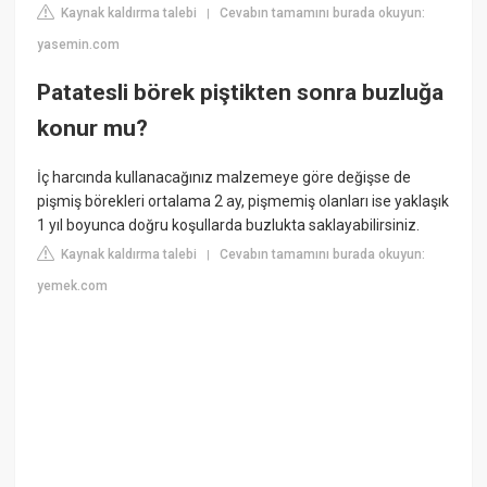
Kaynak kaldırma talebi
Cevabın tamamını burada okuyun:
|
yasemin.com
Patatesli börek piştikten sonra buzluğa
konur mu?
İç harcında kullanacağınız malzemeye göre değişse de
pişmiş börekleri ortalama 2 ay, pişmemiş olanları ise yaklaşık
1 yıl boyunca doğru koşullarda buzlukta saklayabilirsiniz.
Kaynak kaldırma talebi
Cevabın tamamını burada okuyun:
|
yemek.com