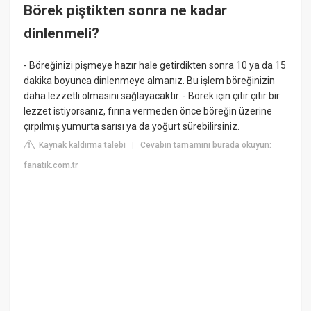
Börek piştikten sonra ne kadar
dinlenmeli?
- Böreğinizi pişmeye hazır hale getirdikten sonra 10 ya da 15
dakika boyunca dinlenmeye almanız. Bu işlem böreğinizin
daha lezzetli olmasını sağlayacaktır. - Börek için çıtır çıtır bir
lezzet istiyorsanız, fırına vermeden önce böreğin üzerine
çırpılmış yumurta sarısı ya da yoğurt sürebilirsiniz.
Kaynak kaldırma talebi
Cevabın tamamını burada okuyun:
|
fanatik.com.tr