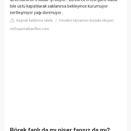
bile üstü kapatılarak saklanırsa bekleyince kurumuyor
sertleşmiyor yağı donmuyor…
Kaynak kaldırma talebi
Cevabın tamamını burada okuyun:
|
nefisyemektarifleri.com
Börek fanlı da mı pişer fansız da mı?