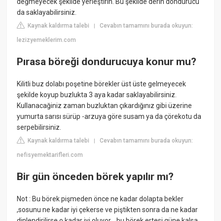
değmeyecek şekilde yerleştirin. Bu şekilde derin dondurucu
da saklayabilirsiniz.
Kaynak kaldırma talebi
Cevabın tamamını burada okuyun:
|
lezizyemeklerim.com
Pırasa böreği dondurucuya konur mu?
Kilitli buz dolabı poşetine börekler üst üste gelmeyecek
şekilde koyup buzlukta 3 aya kadar saklayabilirsiniz.
Kullanacağiniz zaman buzluktan çıkardığınız gibi üzerine
yumurta sarısı sürüp -arzuya göre susam ya da çörekotu da
serpebilirsiniz.
Kaynak kaldırma talebi
Cevabın tamamını burada okuyun:
|
nefisyemektarifleri.com
Bir gün önceden börek yapılır mı?
Not : Bu börek pişmeden önce ne kadar dolapta bekler
,sosunu ne kadar iyi çekerse ve piştikten sonra da ne kadar
dinlendirilirse o kadar iyi oluyor….bu börek ertesi güne kalsa