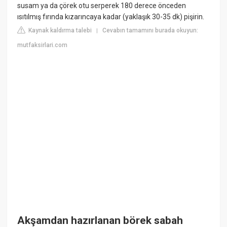
susam ya da çörek otu serperek 180 derece önceden
ısıtılmış fırında kızarıncaya kadar (yaklaşık 30-35 dk) pişirin.
Kaynak kaldırma talebi
Cevabın tamamını burada okuyun:
|
mutfaksirlari.com
Akşamdan hazırlanan börek sabah