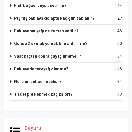
Fıstık ağacı suyu sever mi?
44
Pişmiş baklava dolapta kaç gün saklanır?
27
Baklavanın yağı ne zaman verilir?
45
Günde 2 ekmek yemek kilo aldırır mı?
20
Saat kaçtan sonra çay içilmemeli?
34
Baklavada tereyağ olur mu?
25
Nerenin sütlacı meşhur?
31
1 adet pide ekmek kaç kalori?
43
Duyuru