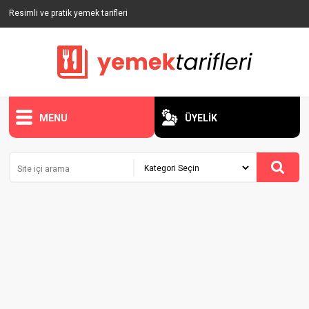
Resimli ve pratik yemek tarifleri
MENU
ÜYELİK