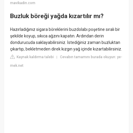
mavikadin.com
Buzluk böreği yağda kızartılır mı?
Hazırladığınız sigara böreklerini buzdolabı poşetine sıralı bir
şekilde koyup, sıkıca ağzını kapatın. Ardından derin
dondurucuda saklayabilirsiniz. İstediğiniz zaman buzluktan
çıkartıp, bekletmeden direk kızgın yağ içinde kızartabilirsiniz.
Kaynak kaldırma talebi
Cevabın tamamını burada okuyun: ye-
|
mek.net