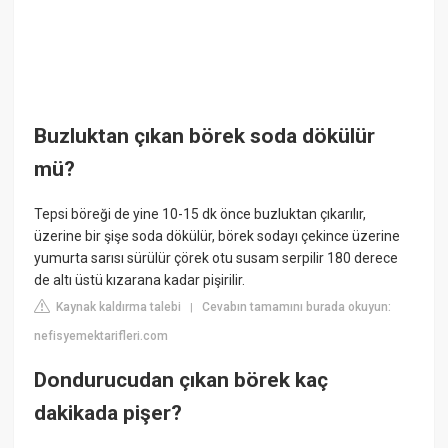
Buzluktan çıkan börek soda dökülür
mü?
Tepsi böreği de yine 10-15 dk önce buzluktan çıkarılır,
üzerine bir şişe soda dökülür, börek sodayı çekince üzerine
yumurta sarısı sürülür çörek otu susam serpilir 180 derece
de altı üstü kızarana kadar pişirilir.
Kaynak kaldırma talebi
Cevabın tamamını burada okuyun:
|
nefisyemektarifleri.com
Dondurucudan çıkan börek kaç
dakikada pişer?