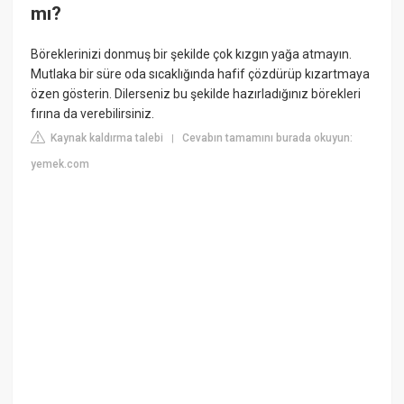
mı?
Böreklerinizi donmuş bir şekilde çok kızgın yağa atmayın.
Mutlaka bir süre oda sıcaklığında hafif çözdürüp kızartmaya
özen gösterin. Dilerseniz bu şekilde hazırladığınız börekleri
fırına da verebilirsiniz.
Kaynak kaldırma talebi
Cevabın tamamını burada okuyun:
|
yemek.com