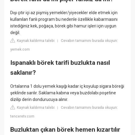
Dışı çıtır içi az pişmiş yemekler/yiyecekler elde etmek için
kullanılan fanlı program bu nedenle özellikle kabarmasını
istediğiniz kek, poğaça, börek gibi hamur işleri için uygun
değil.
Kaynak kaldırma talebi
Cevabın tamamını burada okuyun:
|
yemek.com
Ispanaklı börek tarifi buzlukta nasıl
saklanır?
Ortalarına 1 dolu yemek kaşığı kadar iç koyulup sigara böreği
şeklinde sarılır. Saklama kabına veya buzdolabı poşetine
dizilip derin dondurucuya alınır.
Kaynak kaldırma talebi
Cevabın tamamını burada okuyun:
|
tenceretv.com
Buzluktan çıkan börek hemen kızartılır