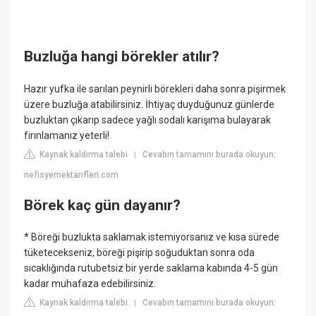
Buzluğa hangi börekler atılır?
Hazır yufka ile sarılan peynirli börekleri daha sonra pişirmek
üzere buzluğa atabilirsiniz. İhtiyaç duyduğunuz günlerde
buzluktan çıkarıp sadece yağlı sodalı karışıma bulayarak
fırınlamanız yeterli!
Kaynak kaldırma talebi
Cevabın tamamını burada okuyun:
|
nefisyemektarifleri.com
Börek kaç gün dayanır?
* Böreği buzlukta saklamak istemiyorsanız ve kısa sürede
tüketecekseniz, böreği pişirip soğuduktan sonra oda
sıcaklığında rutubetsiz bir yerde saklama kabında 4-5 gün
kadar muhafaza edebilirsiniz.
Kaynak kaldırma talebi
Cevabın tamamını burada okuyun:
|