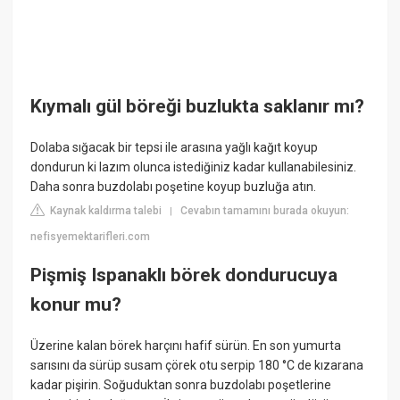
Kıymalı gül böreği buzlukta saklanır mı?
Dolaba sığacak bir tepsi ile arasına yağlı kağıt koyup
dondurun ki lazım olunca istediğiniz kadar kullanabilesiniz.
Daha sonra buzdolabı poşetine koyup buzluğa atın.
Kaynak kaldırma talebi
Cevabın tamamını burada okuyun:
|
nefisyemektarifleri.com
Pişmiş Ispanaklı börek dondurucuya
konur mu?
Üzerine kalan börek harçını hafif sürün. En son yumurta
sarısını da sürüp susam çörek otu serpip 180 °C de kızarana
kadar pişirin. Soğuduktan sonra buzdolabı poşetlerine