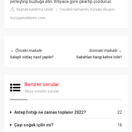
yerleştirip buzluğa atın. İhtiyaca göre çıkartıp çözdürün.
Kaynak kaldırma talebi
Cevabın tamamını burada okuyun:
|
lezizyemeklerim.com
←
Önceki makale
Sonraki makale
→
Salepli sütlaç nasıl yapılır?
Sabahlari hangi kahve Icilir?
Benzer sorular
Sıkça sorulan sorular
Antep fıstığı ne zaman toplanır 2022?
22
Çayı soğuk içilir mi?
16