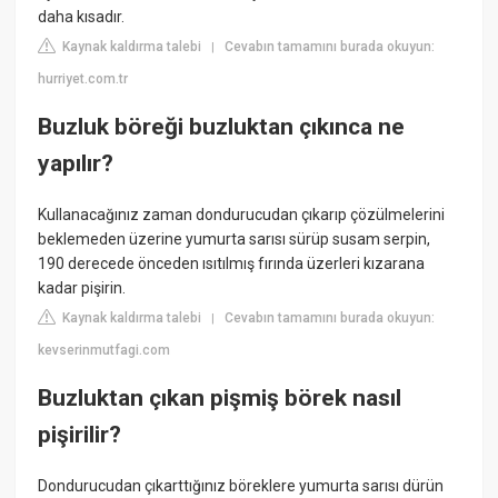
daha kısadır.
Kaynak kaldırma talebi
Cevabın tamamını burada okuyun:
|
hurriyet.com.tr
Buzluk böreği buzluktan çıkınca ne
yapılır?
Kullanacağınız zaman dondurucudan çıkarıp çözülmelerini
beklemeden üzerine yumurta sarısı sürüp susam serpin,
190 derecede önceden ısıtılmış fırında üzerleri kızarana
kadar pişirin.
Kaynak kaldırma talebi
Cevabın tamamını burada okuyun:
|
kevserinmutfagi.com
Buzluktan çıkan pişmiş börek nasıl
pişirilir?
Dondurucudan çıkarttığınız böreklere yumurta sarısı dürün