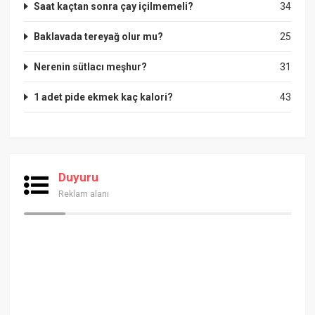
Saat kaçtan sonra çay içilmemeli?
34
Baklavada tereyağ olur mu?
25
Nerenin sütlacı meşhur?
31
1 adet pide ekmek kaç kalori?
43
Duyuru
Reklam alanı