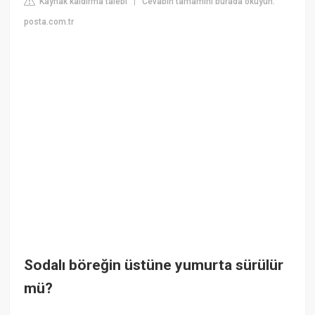
Kaynak kaldırma talebi
Cevabın tamamını burada okuyun:
|
posta.com.tr
Sodalı böreğin üstüne yumurta sürülür
mü?