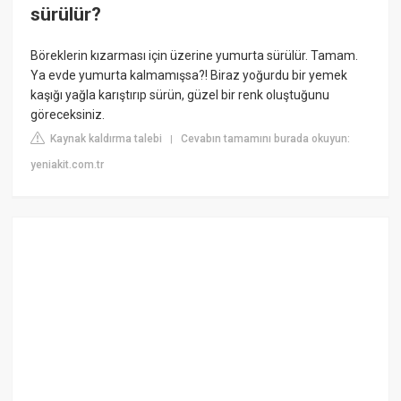
sürülür?
Böreklerin kızarması için üzerine yumurta sürülür. Tamam.
Ya evde yumurta kalmamışsa?! Biraz yoğurdu bir yemek
kaşığı yağla karıştırıp sürün, güzel bir renk oluştuğunu
göreceksiniz.
Kaynak kaldırma talebi
Cevabın tamamını burada okuyun:
|
yeniakit.com.tr