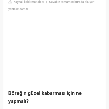
Kaynak kaldırma talebi
Cevabın tamamını burada okuyun:
|
yeniakit.com.tr
Böreğin güzel kabarması için ne
yapmalı?