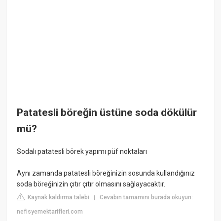
Patatesli böreğin üstüne soda dökülür
mü?
Sodalı patatesli börek yapımı püf noktaları
Aynı zamanda patatesli böreğinizin sosunda kullandığınız
soda böreğinizin çıtır çıtır olmasını sağlayacaktır.
Kaynak kaldırma talebi
Cevabın tamamını burada okuyun:
|
nefisyemektarifleri.com