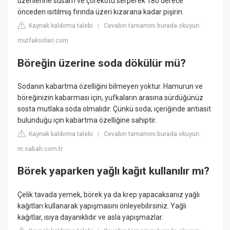
üzerilerine susam ve çörekotu serperek 180 derece
önceden ısıtılmış fırında üzeri kızarana kadar pişirin.
Kaynak kaldırma talebi
Cevabın tamamını burada okuyun:
|
mutfaksirlari.com
Böreğin üzerine soda dökülür mü?
Sodanın kabartma özelliğini bilmeyen yoktur. Hamurun ve
böreğinizin kabarması için, yufkaların arasına sürdüğünüz
sosta mutlaka soda olmalıdır. Çünkü soda; içeriğinde antiasit
bulunduğu için kabartma özelliğine sahiptir.
Kaynak kaldırma talebi
Cevabın tamamını burada okuyun:
|
m.sabah.com.tr
Börek yaparken yağlı kağıt kullanılır mı?
Çelik tavada yemek, börek ya da krep yapacaksanız yağlı
kağıtları kullanarak yapışmasını önleyebilirsiniz. Yağlı
kağıtlar, ısıya dayanıklıdır ve asla yapışmazlar.