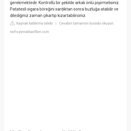
gerekmektedir. Kontrollü bir şekilde arkalı önlü pişirmelisiniz.
Patatesli sigara böreğini sardıktan sonra buzluğa atabilir ve
dilediğiniz zaman çıkartıp kızartabilirsiniz.
Kaynak kaldırma talebi
Cevabın tamamını burada okuyun:
|
nefisyemektarifleri.com