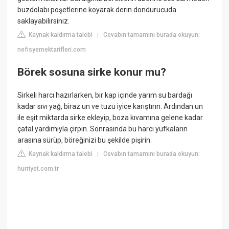
buzdolabı poşetlerine koyarak derin dondurucuda
saklayabilirsiniz.
Kaynak kaldırma talebi
Cevabın tamamını burada okuyun:
|
nefisyemektarifleri.com
Börek sosuna sirke konur mu?
Sirkeli harcı hazırlarken, bir kap içinde yarım su bardağı
kadar sıvı yağ, biraz un ve tuzu iyice karıştırın. Ardından un
ile eşit miktarda sirke ekleyip, boza kıvamına gelene kadar
çatal yardımıyla çırpın. Sonrasında bu harcı yufkaların
arasına sürüp, böreğinizi bu şekilde pişirin.
Kaynak kaldırma talebi
Cevabın tamamını burada okuyun:
|
hurriyet.com.tr