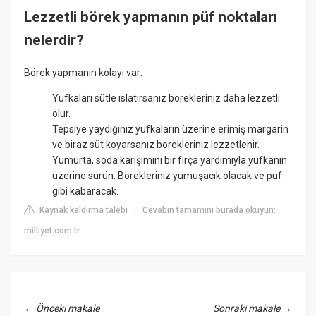
Lezzetli börek yapmanın püf noktaları
nelerdir?
Börek yapmanın kolayı var:
Yufkaları sütle ıslatırsanız börekleriniz daha lezzetli
olur.
Tepsiye yaydığınız yufkaların üzerine erimiş margarin
ve biraz süt koyarsanız börekleriniz lezzetlenir.
Yumurta, soda karışımını bir fırça yardımıyla yufkanın
üzerine sürün. Börekleriniz yumuşacık olacak ve puf
gibi kabaracak.
Kaynak kaldırma talebi
Cevabın tamamını burada okuyun:
|
milliyet.com.tr
←
Önceki makale
Sonraki makale
→