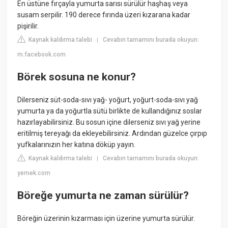
En üstüne fırçayla yumurta sarısı sürülür haşhaş veya
susam serpilir. 190 derece fırında üzeri kızarana kadar
pişirilir.
Kaynak kaldırma talebi
Cevabın tamamını burada okuyun:
|
m.facebook.com
Börek sosuna ne konur?
Dilerseniz süt-soda-sıvı yağ- yoğurt, yoğurt-soda-sıvı yağ
yumurta ya da yoğurtla sütü birlikte de kullandığınız soslar
hazırlayabilirsiniz. Bu sosun içine dilerseniz sıvı yağ yerine
eritilmiş tereyağı da ekleyebilirsiniz. Ardından güzelce çırpıp
yufkalarınızın her katına döküp yayın.
Kaynak kaldırma talebi
Cevabın tamamını burada okuyun:
|
yemek.com
Böreğe yumurta ne zaman sürülür?
Böreğin üzerinin kızarması için üzerine yumurta sürülür.