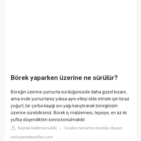
Börek yaparken üzerine ne sürülür?
Böreğin üzerine yumurta sürdüğünüzde daha güzel kızarır,
ama evde yumurtanız yoksa aynı etkiyi elde etmek için biraz
yoğurt, bir çorba kaşığı sıvı yağı karıştırarak böreğinizin
üzerine sürebilirsiniz. Börek iç malzemesi, tepsiye, en az iki
yufka döşendikten sonra konulmalıdır.
Kaynak kaldırma talebi
Cevabın tamamını burada okuyun:
|
nefisyemektarifleri.com