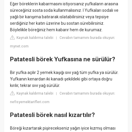
Eğer böreklerin kabarmasını istiyorsanız yufkaların arasına
süreceğiniz sosta soda kullanmalısınız. l Yufkaları sodalı ve
yağlı bir karışıma batırarak ıslatabilirsiniz veya tepsiye
serdiğiniz her katın üzerine bu sostan sürebilirsiniz.
Böylelikle böreğiniz hem kabarır hem de kurumaz.
Kaynak kaldırma talebi
Cevabın tamamını burada okuyun:
|
mynet.com
Patatesli börek Yufkasına ne sürülür?
Bir yufka açılır 2 yemek kaşığı sıvı yağ tüm yufka ya sürülür.
Yufkanın kenardan iki kanadı şekildeki gibi ortaya doğru
kırılır, tekrar sıvı yağ sürülür.
Kaynak kaldırma talebi
Cevabın tamamını burada okuyun:
|
nefisyemektarifleri.com
Patatesli börek nasıl kızartılır?
Böreği kızartarak pişirecekseniz yağın iyice kızmış olması