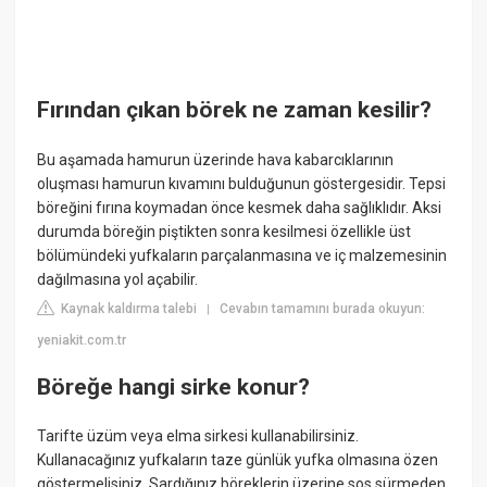
Fırından çıkan börek ne zaman kesilir?
Bu aşamada hamurun üzerinde hava kabarcıklarının
oluşması hamurun kıvamını bulduğunun göstergesidir. Tepsi
böreğini fırına koymadan önce kesmek daha sağlıklıdır. Aksi
durumda böreğin piştikten sonra kesilmesi özellikle üst
bölümündeki yufkaların parçalanmasına ve iç malzemesinin
dağılmasına yol açabilir.
Kaynak kaldırma talebi
Cevabın tamamını burada okuyun:
|
yeniakit.com.tr
Böreğe hangi sirke konur?
Tarifte üzüm veya elma sirkesi kullanabilirsiniz.
Kullanacağınız yufkaların taze günlük yufka olmasına özen
göstermelisiniz. Sardığınız böreklerin üzerine sos sürmeden