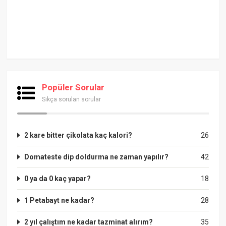
Popüler Sorular
Sıkça sorulan sorular
2 kare bitter çikolata kaç kalori?
26
Domateste dip doldurma ne zaman yapılır?
42
0 ya da 0 kaç yapar?
18
1 Petabayt ne kadar?
28
2 yıl çalıştım ne kadar tazminat alırım?
35