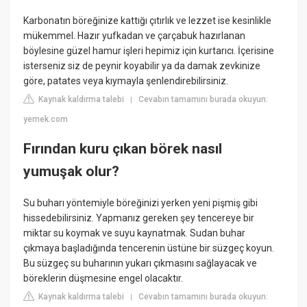
Karbonatın böreğinize kattığı çıtırlık ve lezzet ise kesinlikle
mükemmel. Hazır yufkadan ve çarçabuk hazırlanan
böylesine güzel hamur işleri hepimiz için kurtarıcı. İçerisine
isterseniz siz de peynir koyabilir ya da damak zevkinize
göre, patates veya kıymayla şenlendirebilirsiniz.
Kaynak kaldırma talebi
Cevabın tamamını burada okuyun:
|
yemek.com
Fırından kuru çıkan börek nasıl
yumuşak olur?
Su buharı yöntemiyle böreğinizi yerken yeni pişmiş gibi
hissedebilirsiniz. Yapmanız gereken şey tencereye bir
miktar su koymak ve suyu kaynatmak. Sudan buhar
çıkmaya başladığında tencerenin üstüne bir süzgeç koyun.
Bu süzgeç su buharının yukarı çıkmasını sağlayacak ve
böreklerin düşmesine engel olacaktır.
Kaynak kaldırma talebi
Cevabın tamamını burada okuyun:
|