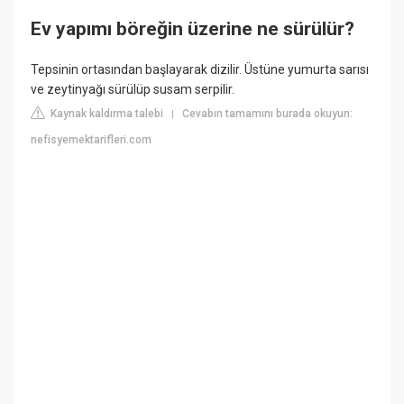
Ev yapımı böreğin üzerine ne sürülür?
Tepsinin ortasından başlayarak dizilir. Üstüne yumurta sarısı
ve zeytinyağı sürülüp susam serpilir.
Kaynak kaldırma talebi
Cevabın tamamını burada okuyun:
|
nefisyemektarifleri.com