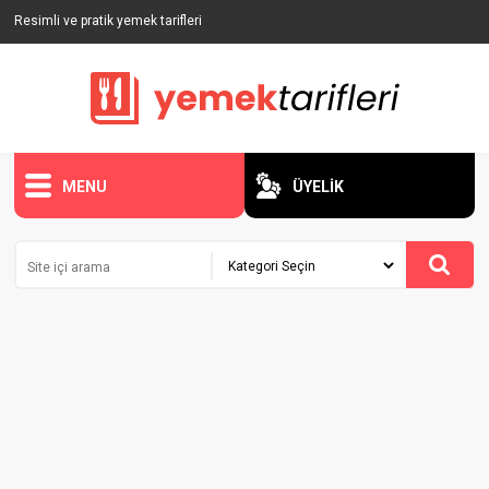
Resimli ve pratik yemek tarifleri
MENU
ÜYELİK