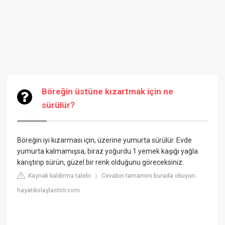
Böreğin üstüne kızartmak için ne
sürülür?
Böreğin iyi kızarması için, üzerine yumurta sürülür. Evde
yumurta kalmamışsa, biraz yoğurdu 1 yemek kaşığı yağla
karıştırıp sürün, güzel bir renk olduğunu göreceksiniz.
Kaynak kaldırma talebi
Cevabın tamamını burada okuyun:
|
hayatikolaylastirir.com