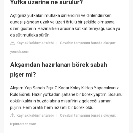
Yufka üzerine ne sürülür?
Açtığınız yufkaları mutlaka dinlendirin ve dinlendirirken
güneş ışığından uzak ve üzeri örtülü bir şekilde olmasına
özen gösterin. Hazırlarken arasına kat kat tereyağı, soda ya
da süt mutlaka sürün.
Kaynak kaldırma talebi
Cevabın tamamını burada okuyun:
|
yemek.com
Akşamdan hazırlanan börek sabah
pişer mi?
Akşam Yap Sabah Pişir O Kadar Kolay Ki Hep Yapacaksınız
Rulo Börek. Hazır yufkadan şahane bir börek yaptım. Sosunu
dökün kaldırın buzdolabına misafiriniz geleceği zaman
pişirin. Hem pratik hem lezzetli bir börek oldu.
Kaynak kaldırma talebi
Cevabın tamamını burada okuyun:
|
tr.pinterest.com