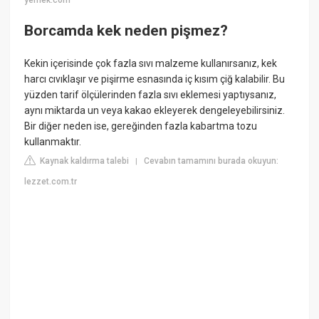
Borcamda kek neden pişmez?
Kekin içerisinde çok fazla sıvı malzeme kullanırsanız, kek
harcı cıvıklaşır ve pişirme esnasında iç kısım çiğ kalabilir. Bu
yüzden tarif ölçülerinden fazla sıvı eklemesi yaptıysanız,
aynı miktarda un veya kakao ekleyerek dengeleyebilirsiniz.
Bir diğer neden ise, gereğinden fazla kabartma tozu
kullanmaktır.
Kaynak kaldırma talebi
Cevabın tamamını burada okuyun:
|
lezzet.com.tr