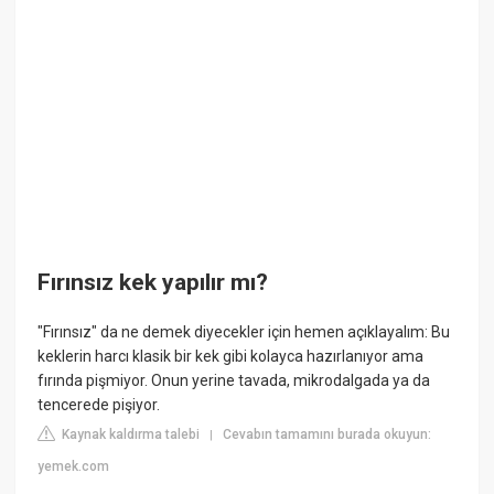
Fırınsız kek yapılır mı?
"Fırınsız" da ne demek diyecekler için hemen açıklayalım: Bu
keklerin harcı klasik bir kek gibi kolayca hazırlanıyor ama
fırında pişmiyor. Onun yerine tavada, mikrodalgada ya da
tencerede pişiyor.
Kaynak kaldırma talebi
Cevabın tamamını burada okuyun:
|
yemek.com