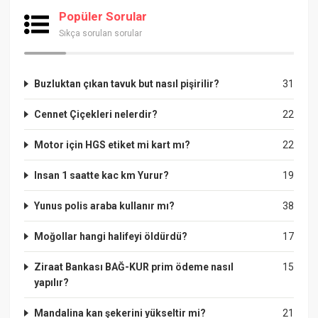
Popüler Sorular
Sıkça sorulan sorular
Buzluktan çıkan tavuk but nasıl pişirilir?
31
Cennet Çiçekleri nelerdir?
22
Motor için HGS etiket mi kart mı?
22
Insan 1 saatte kac km Yurur?
19
Yunus polis araba kullanır mı?
38
Moğollar hangi halifeyi öldürdü?
17
Ziraat Bankası BAĞ-KUR prim ödeme nasıl
15
yapılır?
Mandalina kan şekerini yükseltir mi?
21