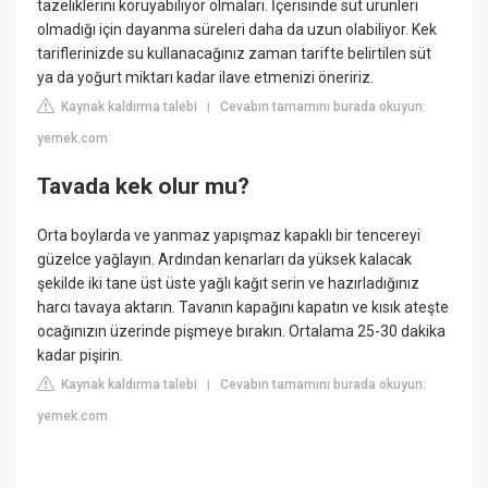
tazeliklerini koruyabiliyor olmaları. İçerisinde süt ürünleri
olmadığı için dayanma süreleri daha da uzun olabiliyor. Kek
tariflerinizde su kullanacağınız zaman tarifte belirtilen süt
ya da yoğurt miktarı kadar ilave etmenizi öneririz.
Kaynak kaldırma talebi
Cevabın tamamını burada okuyun:
|
yemek.com
Tavada kek olur mu?
Orta boylarda ve yanmaz yapışmaz kapaklı bir tencereyi
güzelce yağlayın. Ardından kenarları da yüksek kalacak
şekilde iki tane üst üste yağlı kağıt serin ve hazırladığınız
harcı tavaya aktarın. Tavanın kapağını kapatın ve kısık ateşte
ocağınızın üzerinde pişmeye bırakın. Ortalama 25-30 dakika
kadar pişirin.
Kaynak kaldırma talebi
Cevabın tamamını burada okuyun:
|
yemek.com