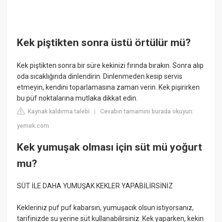
Kek piştikten sonra üstü örtülür mü?
Kek piştikten sonra bir süre kekinizi fırında bırakın. Sonra alıp
oda sıcaklığında dinlendirin. Dinlenmeden kesip servis
etmeyin, kendini toparlamasına zaman verin. Kek pişirirken
bu püf noktalarına mutlaka dikkat edin.
Kaynak kaldırma talebi
Cevabın tamamını burada okuyun:
|
yemek.com
Kek yumuşak olması için süt mü yoğurt
mu?
SÜT İLE DAHA YUMUŞAK KEKLER YAPABİLİRSİNİZ
Kekleriniz puf puf kabarsın, yumuşacık olsun istiyorsanız,
tarifinizde su yerine süt kullanabilirsiniz. Kek yaparken, kekin