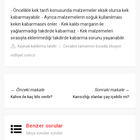
- Öncelikle kek tarifi konusunda malzemeler eksik olursa kek
kabarmayabilir. - Ayrıca malzemelerin soğuk kullanılması
kekin kabarmasını önler. - Kek kalıbı margarin ile
yağlanmadığı takdirde kabarmaz. - Kek malzemeleri
sırasıyla eklenmediği takdirde kabarma sorunu yaşanabilir.
Kaynak kaldırma talebi
Cevabın tamamını burada okuyun:
|
milliyet.com.tr
←
Önceki makale
Sonraki makale
→
Kahve ile kaç kilo verilir?
Kansızlığı olanlar çay içebilir mi?
Benzer sorular
Sıkça sorulan sorular