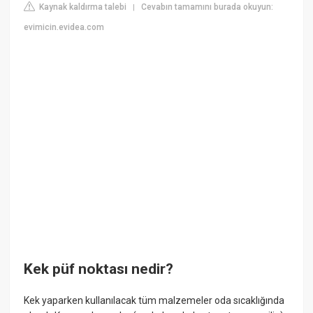
Kaynak kaldırma talebi
Cevabın tamamını burada okuyun:
|
evimicin.evidea.com
Kek püf noktası nedir?
Kek yaparken kullanılacak tüm malzemeler oda sıcaklığında