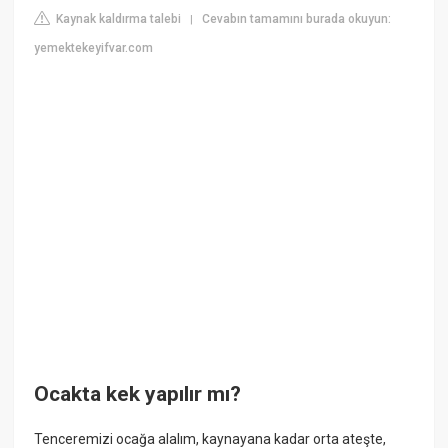
Kaynak kaldırma talebi
Cevabın tamamını burada okuyun:
|
yemektekeyifvar.com
Ocakta kek yapılır mı?
Tenceremizi ocağa alalım, kaynayana kadar orta ateşte,