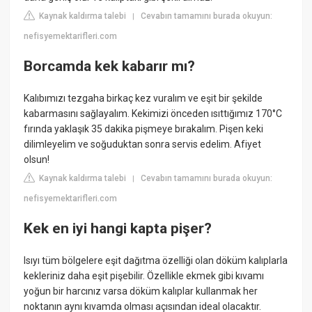
Kaynak kaldırma talebi
Cevabın tamamını burada okuyun:
|
nefisyemektarifleri.com
Borcamda kek kabarır mı?
Kalıbımızı tezgaha birkaç kez vuralım ve eşit bir şekilde
kabarmasını sağlayalım. Kekimizi önceden ısıttığımız 170°C
fırında yaklaşık 35 dakika pişmeye bırakalım. Pişen keki
dilimleyelim ve soğuduktan sonra servis edelim. Afiyet
olsun!
Kaynak kaldırma talebi
Cevabın tamamını burada okuyun:
|
nefisyemektarifleri.com
Kek en iyi hangi kapta pişer?
Isıyı tüm bölgelere eşit dağıtma özelliği olan döküm kalıplarla
kekleriniz daha eşit pişebilir. Özellikle ekmek gibi kıvamı
yoğun bir harcınız varsa döküm kalıplar kullanmak her
noktanın aynı kıvamda olması açısından ideal olacaktır.