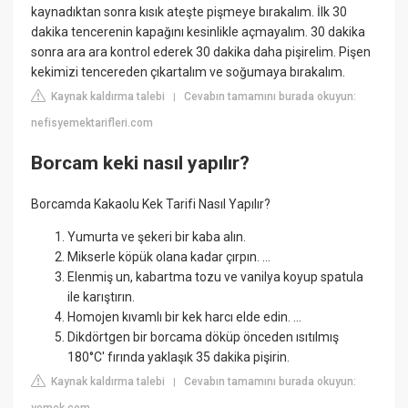
kaynadıktan sonra kısık ateşte pişmeye bırakalım. İlk 30
dakika tencerenin kapağını kesinlikle açmayalım. 30 dakika
sonra ara ara kontrol ederek 30 dakika daha pişirelim. Pişen
kekimizi tencereden çıkartalım ve soğumaya bırakalım.
Kaynak kaldırma talebi
Cevabın tamamını burada okuyun:
|
nefisyemektarifleri.com
Borcam keki nasıl yapılır?
Borcamda Kakaolu Kek Tarifi Nasıl Yapılır?
Yumurta ve şekeri bir kaba alın.
Mikserle köpük olana kadar çırpın. ...
Elenmiş un, kabartma tozu ve vanilya koyup spatula
ile karıştırın.
Homojen kıvamlı bir kek harcı elde edin. ...
Dikdörtgen bir borcama döküp önceden ısıtılmış
180°C' fırında yaklaşık 35 dakika pişirin.
Kaynak kaldırma talebi
Cevabın tamamını burada okuyun:
|
yemek.com