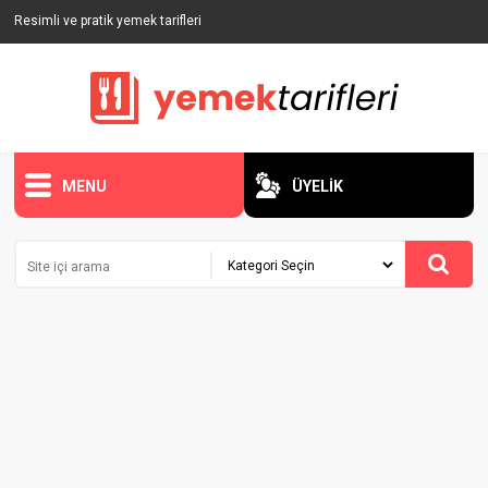
Resimli ve pratik yemek tarifleri
MENU
ÜYELİK