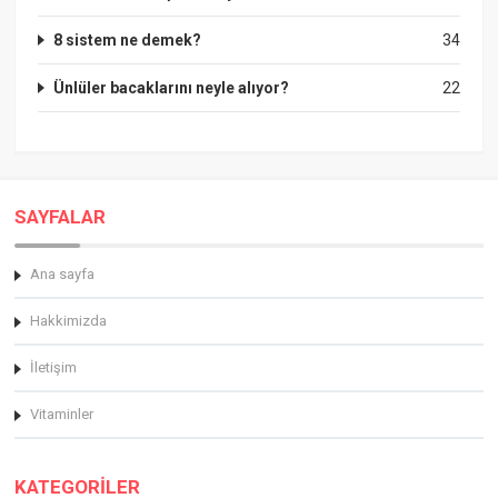
8 sistem ne demek?
34
Ünlüler bacaklarını neyle alıyor?
22
SAYFALAR
Ana sayfa
Hakkimizda
İletişim
Vitaminler
KATEGORİLER