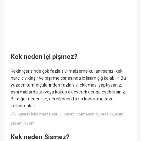
Kek neden içi pişmez?
Kekin içerisinde çok fazla sıvı malzeme kullanırsanız, kek
harcı cıvıklaşır ve pişirme esnasında iç kısım çiğ kalabilir. Bu
yüzden tarif ölçülerinden fazla sıvı eklemesi yaptıysanız,
aynı miktarda un veya kakao ekleyerek dengeleyebilirsiniz.
Bir diğer neden ise, gereğinden fazla kabartma tozu
kullanmaktır.
Kaynak kaldırma talebi
Cevabın tamamını burada okuyun:
|
yasemin.com
Kek neden Sismez?