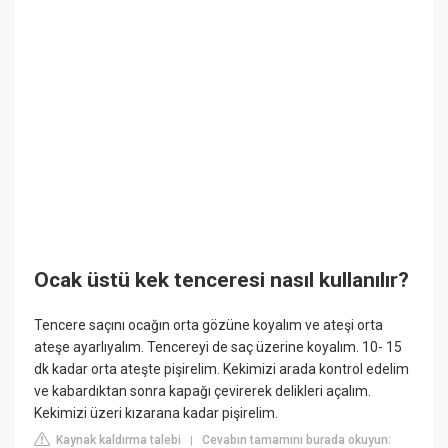
Ocak üstü kek tenceresi nasıl kullanılır?
Tencere saçını ocağın orta gözüne koyalım ve ateşi orta
ateşe ayarlıyalım. Tencereyi de saç üzerine koyalım. 10- 15
dk kadar orta ateşte pişirelim. Kekimizi arada kontrol edelim
ve kabardıktan sonra kapağı çevirerek delikleri açalım.
Kekimizi üzeri kızarana kadar pişirelim.
Kaynak kaldırma talebi
Cevabın tamamını burada okuyun:
|