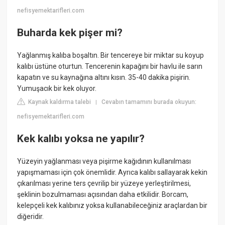
nefisyemektarifleri.com
Buharda kek pişer mi?
Yağlanmış kalıba boşaltın. Bir tencereye bir miktar su koyup
kalıbı üstüne oturtun. Tencerenin kapağını bir havlu ile sarın
kapatın ve su kaynağına altını kısın. 35-40 dakika pişirin.
Yumuşacık bir kek oluyor.
Kaynak kaldırma talebi
Cevabın tamamını burada okuyun:
|
nefisyemektarifleri.com
Kek kalıbı yoksa ne yapılır?
Yüzeyin yağlanması veya pişirme kağıdının kullanılması
yapışmaması için çok önemlidir. Ayrıca kalıbı sallayarak kekin
çıkarılması yerine ters çevrilip bir yüzeye yerleştirilmesi,
şeklinin bozulmaması açısından daha etkilidir. Borcam,
kelepçeli kek kalıbınız yoksa kullanabileceğiniz araçlardan bir
diğeridir.