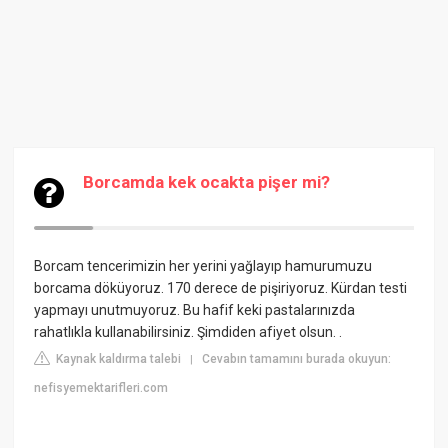
Borcamda kek ocakta pişer mi?
Borcam tencerimizin her yerini yağlayıp hamurumuzu
borcama döküyoruz. 170 derece de pişiriyoruz. Kürdan testi
yapmayı unutmuyoruz. Bu hafif keki pastalarınızda
rahatlıkla kullanabilirsiniz. Şimdiden afiyet olsun. .
Kaynak kaldırma talebi
Cevabın tamamını burada okuyun:
|
nefisyemektarifleri.com