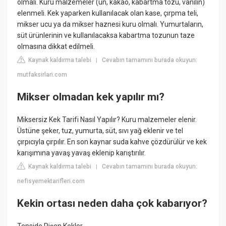
olmalı. Kuru malzemeler (un, kakao, kabartma tozu, vanilin)
elenmeli. Kek yaparken kullanılacak olan kase, çırpma teli,
mikser ucu ya da mikser haznesi kuru olmalı. Yumurtaların,
süt ürünlerinin ve kullanılacaksa kabartma tozunun taze
olmasına dikkat edilmeli.
Kaynak kaldırma talebi
Cevabın tamamını burada okuyun:
|
mutfaksirlari.com
Mikser olmadan kek yapılır mı?
Miksersiz Kek Tarifi Nasıl Yapılır? Kuru malzemeler elenir.
Üstüne şeker, tuz, yumurta, süt, sıvı yağ eklenir ve tel
çırpıcıyla çırpılır. En son kaynar suda kahve çözdürülür ve kek
karışımına yavaş yavaş eklenip karıştırılır.
Kaynak kaldırma talebi
Cevabın tamamını burada okuyun:
|
nefisyemektarifleri.com
Kekin ortası neden daha çok kabarıyor?