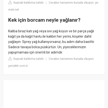
Kaynak kaldırma talebi
Cevabın tamamını burada okuyun: ye-
|
mek.net
Kek için borcam neyle yağlanır?
Kalıba biraz katı yağ veya sıvı yağ koyun ve bir parça yağlı
kağıt ya da kağıt havlu ile kalıbın her yerini, köşeler dahil
yağlayın. Sprey yağ kullanıyorsanız, bu adım daha basittir.
Sadece tavaya bolca püskürtün. Un, yiyeceklerinizin
yapışmaması için önemli bir adımdır.
Kaynak kaldırma talebi
Cevabın tamamını burada okuyun:
|
yeniakit.com.tr