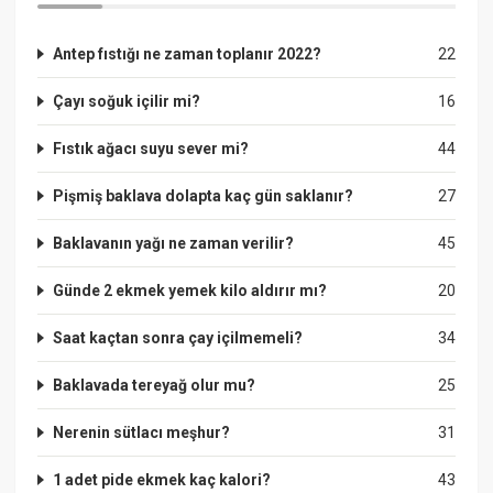
Antep fıstığı ne zaman toplanır 2022?
22
Çayı soğuk içilir mi?
16
Fıstık ağacı suyu sever mi?
44
Pişmiş baklava dolapta kaç gün saklanır?
27
Baklavanın yağı ne zaman verilir?
45
Günde 2 ekmek yemek kilo aldırır mı?
20
Saat kaçtan sonra çay içilmemeli?
34
Baklavada tereyağ olur mu?
25
Nerenin sütlacı meşhur?
31
1 adet pide ekmek kaç kalori?
43