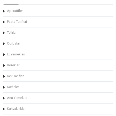
Aperatifler
Pasta Tarifleri
Tatlılar
Çorbalar
Et Yemekleri
Börekler
Kek Tarifleri
Köfteler
Ana Yemekler
Kahvaltılıklar