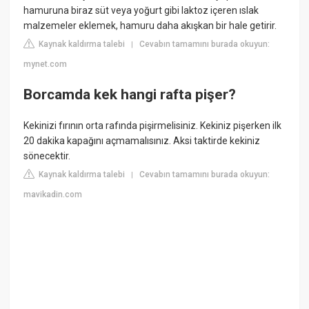
hamuruna biraz süt veya yoğurt gibi laktoz içeren ıslak
malzemeler eklemek, hamuru daha akışkan bir hale getirir.
Kaynak kaldırma talebi
Cevabın tamamını burada okuyun:
|
mynet.com
Borcamda kek hangi rafta pişer?
Kekinizi fırının orta rafında pişirmelisiniz. Kekiniz pişerken ilk
20 dakika kapağını açmamalısınız. Aksi taktirde kekiniz
sönecektir.
Kaynak kaldırma talebi
Cevabın tamamını burada okuyun:
|
mavikadin.com