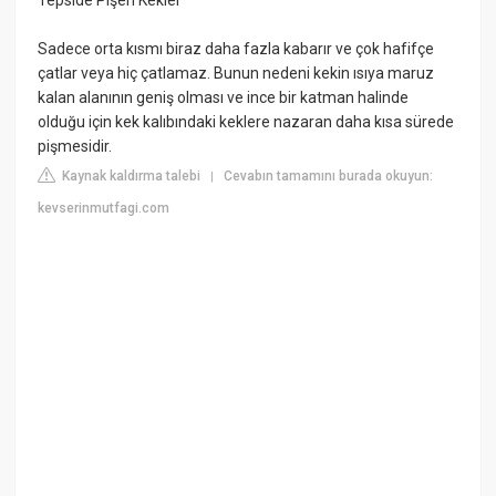
Tepside Pişen Kekler
Sadece orta kısmı biraz daha fazla kabarır ve çok hafifçe
çatlar veya hiç çatlamaz. Bunun nedeni kekin ısıya maruz
kalan alanının geniş olması ve ince bir katman halinde
olduğu için kek kalıbındaki keklere nazaran daha kısa sürede
pişmesidir.
Kaynak kaldırma talebi
Cevabın tamamını burada okuyun:
|
kevserinmutfagi.com